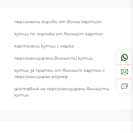
персонални короби от волни картион
кутии по поръчка от вълнист картон
картонени кутии с марка
персонализирани вълнисти кутии
кутии за пратки от вълнист картон с
персонализиран размер
доставчик на персонализирани вълнисти
кутии