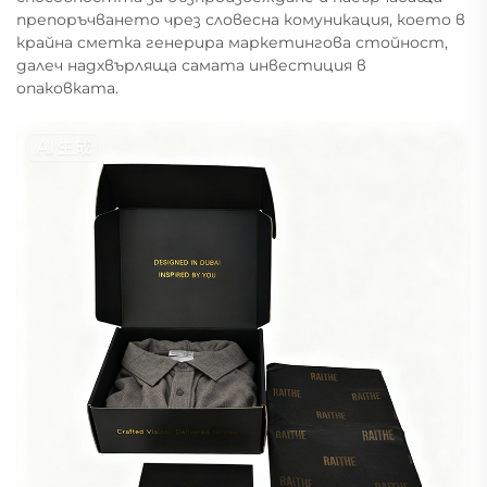
препоръчването чрез словесна комуникация, което в
крайна сметка генерира маркетингова стойност,
далеч надхвърляща самата инвестиция в
опаковката.