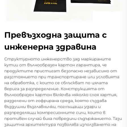
Превъзходна защита с
инженерна здравина
Структурното инженерство зад маркираните
кутии от вълнообразен картон гарантира, че
продуктите пристигат безопасно независимо от
разстоянието при транспортиране или условията
на обработка, с които се сблъскват по цялата
верига за разпределение. Конструкцията от
вълнообразен картон включва няколко слоя хартия,
разделени от гофрирана среда, която създава
въздушни възглавнички, поглъщащи удари и
разпределящи компресионните сили, които в
противен случай биха повредили съдържанието. Тази
защитна архитектура позволява използването на