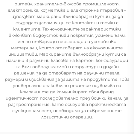
ритейл, хранително-вкусова промишленост,
електроника, козметика и електронна търговия –
използват маркирани вълнообразни кутии, за да
създадат запомнящи се контактни точки с
клиентите. Технологичните характеристики
включват водоустойчиви покрития, усилени ъгли,
лесно отварящи перфорации и устойчиви
материали, които отговарят на екологичните
инициативи. Маркираните вълнообразни кутии са
налични в различни класове на картон, конфигурации
на вълнообразния слой и структурни дизайн
решения, за да отговарят на различни тегла,
размери и изисквания за защита на продуктите. Това
универсално опаковъчно решение позволява на
компаниите да комуникират своя бранд
идентичност последователно през всички канали за
разпространение, като осигурява практическата
функционалност, необходима за съвременните
логистични операции.