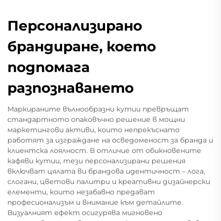
Персонализирано
брандиране, което
подпомага
разпознаването
Маркираните вълнообразни кутии превръщат
стандартното опаковъчно решение в мощни
маркетингови активи, които непрекъснато
работят за изграждане на осведоменост за бранда и
клиентска лоялност. В отличие от обикновените
кафяви кутии, тези персонализирани решения
включват цялата ви брандова идентичност – лога,
слогани, цветови палитри и креативни дизайнерски
елементи, които незабавно предават
професионализъм и внимание към детайлите.
Визуалният ефект осигурява мигновено