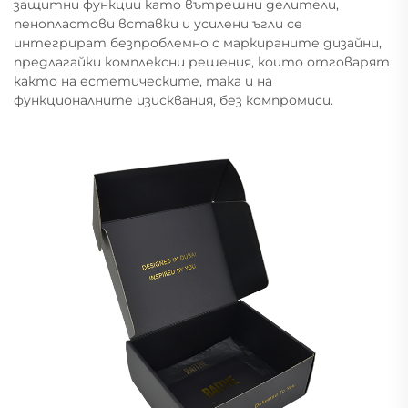
защитни функции като вътрешни делители,
пенопластови вставки и усилени ъгли се
интегрират безпроблемно с маркираните дизайни,
предлагайки комплексни решения, които отговарят
както на естетическите, така и на
функционалните изисквания, без компромиси.