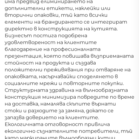
има предвид елиминирането на
допълнителни етикети, наклейки или
вторични опаковки, тъй като всички
елементи на брандирането се интегрират
директно в конструкцията на кутията.
Бизнесът постига подобрена
удовлетвореност на клиентите
благодарение на професионалната
презентация, която повишава възприеманата
стойност на продукта и създава
положителни преживявания при отваряне на
опаковката, насърчавайки споделянето в
социалните мрежи и повторните покупки.
Структурната здравина на вълнообразната
конструкция минимизира повредите по време
на доставка, намалява скъпите върнати
стоки и разходите за замяна, докато се
запазва доверието на клиентите.
Екологичната отговорност привлича
екологично съзнателните потребители, тъй
като маркираните вълнообразни кутии