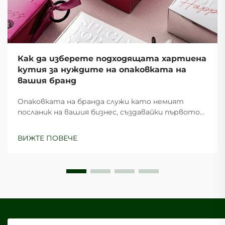
Как да изберете подходящата хартиена
кутия за нуждите на опаковката на
вашия бранд
Опаковката на бранда служи като немият
посланик на вашия бизнес, създавайки първото
впечатление, което може да определи
възприемането от клиентите и техните
ВИЖТЕ ПОВЕЧЕ
покупко-решения. Изборът на подходяща
хартиена кутия за нуждите на опаковката на
вашия бранд изисква внимателно...