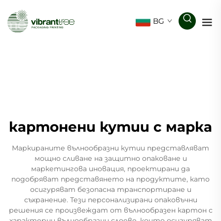
BG
картонени кутии с марка
Маркираните вълнообразни кутии представляват
мощно сливане на защитно опаковане и
маркетингова иновация, проектирани да
подобряват представянето на продуктите, като
осигуряват безопасна транспортиране и
съхранение. Тези персонализирани опаковъчни
решения се произвеждат от вълнообразен картон с
характерни вълнообразни слоеве, които осигуряват