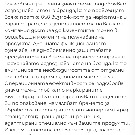
опаковъчни решения значително подобряват
разпознаването на бранда, като превръщат
всяка пратка във възможност за маркетинг и
гарантират, че идентичността на вашата
компания достига до клиентите точно в
решаващия момент на получаване на
продукта. Двойната функционалност
означава, че едновременно защитавате
продуктите по време на транспортиране и
насърчавате разпознаването на бранда, като
елиминирате необходимостта от отделни
опаковъчни и промоционални материали.
Операционната ефективност се подобрява
значително, тъй като маркираните
вълнообразни кутии опростяват процесите
ви по опаковане, намаляват времето за
обработка и отпадъците от материали чрез
стандартизирани дизайн-решения,
адаптирани специално към вашите продукти.
Икономичността става очевидна, когато се