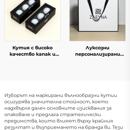
дрехи, хартия,
дизайн на лого
картон, подходяща
за подаръци
Кутия с високо
Луксозни
качество капак и
персонализирани
основа горе долу
твърди картонени
дисплей опаковка с
кутии с матирано
прозорец дебела
покритие,
твърда картонена
изтегляща се лента
кутия за подарък за
и плъзгащо се
топки за тенис и
чекмедже за
Изборът на маркирани вълнообразни кутии
голф
опаковане на
осигурява значителна стойност, която
тениски и бельо
надхвърля далеч основните изисквания за
опаковане и предлага стратегически
предимства, които влияят върху крайния
резултат и възприемането на бранда ви. Тези