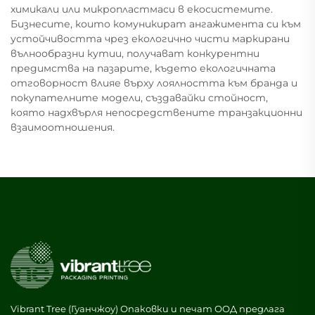
химикали или микропластмаси в екосистемите.
Бизнесите, които комуникират ангажимента си към
устойчивостта чрез екологично чисти маркирани
вълнообразни кутии, получават конкурентни
предимства на пазарите, където екологичната
отговорност влияе върху лоялността към бранда и
покупателните модели, създавайки стойност,
която надхвърля непосредствените транзакционни
взаимоотношения.
Vibrant Tree (Гуанчжоу) Опаковки и печат ООД предлага