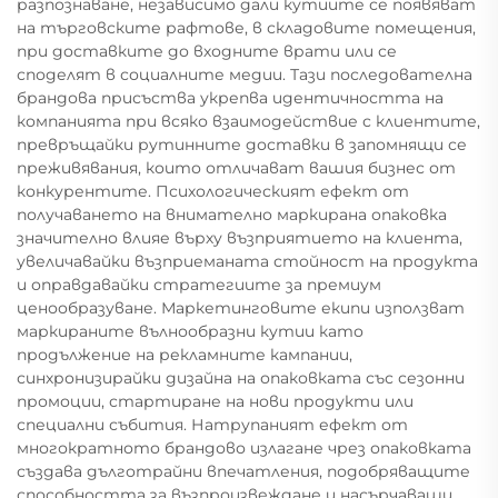
разпознаване, независимо дали кутиите се появяват
на търговските рафтове, в складовите помещения,
при доставките до входните врати или се
споделят в социалните медии. Тази последователна
брандова присъства укрепва идентичността на
компанията при всяко взаимодействие с клиентите,
превръщайки рутинните доставки в запомнящи се
преживявания, които отличават вашия бизнес от
конкурентите. Психологическият ефект от
получаването на внимателно маркирана опаковка
значително влияе върху възприятието на клиента,
увеличавайки възприеманата стойност на продукта
и оправдавайки стратегиите за премиум
ценообразуване. Маркетинговите екипи използват
маркираните вълнообразни кутии като
продължение на рекламните кампании,
синхронизирайки дизайна на опаковката със сезонни
промоции, стартиране на нови продукти или
специални събития. Натрупаният ефект от
многократното брандово излагане чрез опаковката
създава дълготрайни впечатления, подобряващите
способността за възпроизвеждане и насърчаващи