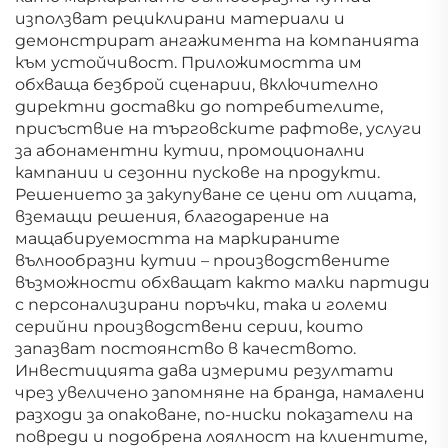
използват рециклирани материали и
демонстрират ангажимента на компанията
към устойчивост. Приложимостта им
обхваща безброй сценарии, включително
директни доставки до потребителите,
присъствие на търговските рафтове, услуги
за абонаментни кутии, промоционални
кампании и сезонни пускове на продукти.
Решението за закупуване се цени от лицата,
вземащи решения, благодарение на
мащабируемостта на маркираните
вълнообразни кутии – производствените
възможности обхващат както малки партиди
с персонализирани поръчки, така и големи
серийни производствени серии, които
запазват постоянство в качеството.
Инвестицията дава измерими резултати
чрез увеличено запомняне на бранда, намалени
разходи за опаковане, по-ниски показатели на
повреди и подобрена лоялност на клиентите,