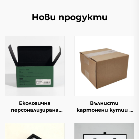
Нови продукти
Екологична
Вълнисти
персонализирана
картонени кутии с
сгъваема пощенска
персонализиран
кутия от вълнест
печат, икономична
картон Опаковъчна
квадратна опаковка
кутия за пратки,
с индивидуален