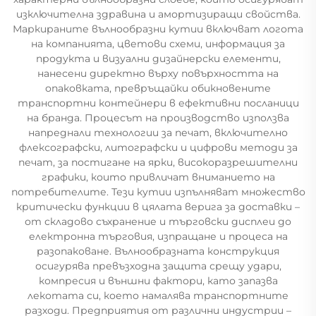
изключителна здравина и амортизиращи свойства.
Маркираните вълнообразни кутии включват логота
на компанията, цветови схеми, информация за
продукта и визуални дизайнерски елементи,
нанесени директно върху повърхността на
опаковката, превръщайки обикновените
транспортни контейнери в ефективни посланици
на бранда. Процесът на производство използва
напреднали технологии за печат, включително
флексографски, литографски и цифрови методи за
печат, за постигане на ярки, високоразрешителни
графики, които привличат вниманието на
потребителите. Тези кутии изпълняват множество
критически функции в цялата верига за доставки –
от складово съхранение и търговски дисплеи до
електронна търговия, изпращане и процеса на
разопаковане. Вълнообразната конструкция
осигурява превъзходна защита срещу удари,
компресия и външни фактори, като запазва
лекотата си, което намалява транспортните
разходи. Предприятия от различни индустрии –