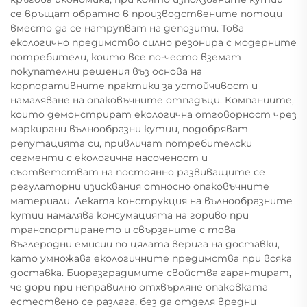
се връщат обратно в производствените потоци
вместо да се натрупват на депозити. Това
екологично предимство силно резонира с модерните
потребители, които все по-често вземат
покупателни решения въз основа на
корпоративните практики за устойчивост и
намаляване на опаковъчните отпадъци. Компаниите,
които демонстрират екологична отговорност чрез
маркирани вълнообразни кутии, подобряват
репутацията си, привличат потребителски
сегменти с екологична насоченост и
съответстват на постоянно развиващите се
регулаторни изисквания относно опаковъчните
материали. Леката конструкция на вълнообразните
кутии намалява консумацията на гориво при
транспортирането и свързаните с това
въглеродни емисии по цялата верига на доставки,
като умножава екологичните предимства при всяка
доставка. Биоразградимите свойства гарантират,
че дори при неправилно отхвърляне опаковката
естествено се разлага, без да отделя вредни