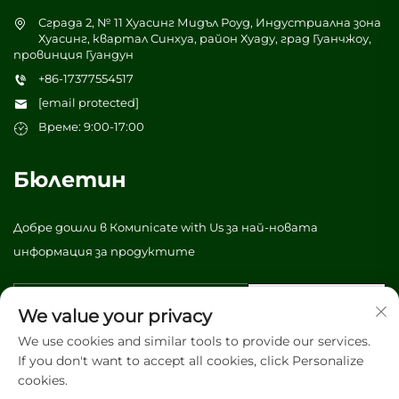
Сграда 2, № 11 Хуасинг Мидъл Роуд, Индустриална зона
Хуасинг, квартал Синхуа, район Хуаду, град Гуанчжоу,
провинция Гуандун
+86-17377554517
[email protected]
Време: 9:00-17:00
Бюлетин
Добре дошли в Комunicate with Us за най-новата
информация за продуктите
Изпрати
We value your privacy
We use cookies and similar tools to provide our services.
If you don't want to accept all cookies, click Personalize
© Всички права запазени 2026 Vibrant tree (Guangzhou)
cookies.
Packaging & Printing Co., Ltd. -
Политика за