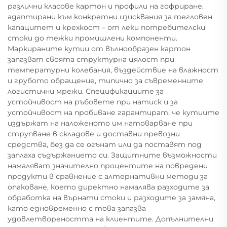
различни класове картон и профили на гофриране,
адаптирани към конкретни изисквания за тегловен
капацитет и крехкост – от леки потребителски
стоки до тежки промишлени компоненти.
Маркираните кутии от вълнообразен картон
запазват своята структурна цялост при
температурни колебания, въздействие на влажност
и грубото обращение, типично за съвременните
логистични мрежи. Спецификациите за
устойчивост на ръбовете при натиск и за
устойчивост на пробиване гарантират, че кутиите
издържат на наложеното им натоварване при
струпване в складове и доставни превозни
средства, без да се огънат или да поставят под
заплаха съдържанието си. Защитните възможности
намаляват значително процентите на повредени
продукти в сравнение с алтернативни методи за
опаковане, което директно намалява разходите за
обработка на върнати стоки и разходите за замяна,
като едновременно с това запазва
удовлетвореността на клиентите. Допълнителни