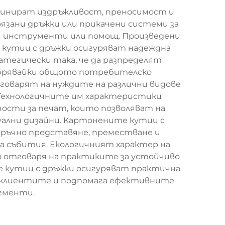
бинират издръжливост, преносимост и
рязани дръжки или прикачени системи за
ни инструменти или помощ. Произведени
 кутии с дръжки осигуряват надеждна
атегически така, че да разпределят
обрявайки общото потребителско
отговарят на нуждите на различни видове
 Технологичните им характеристики
ности за печат, които позволяват на
уални дизайни. Картонените кутии с
аръчно представяне, преместване и
 на събития. Екологичният характер на
 отговаря на практиките за устойчиво
те кутии с дръжки осигуряват практична
а клиентите и подпомага ефективните
егменти.