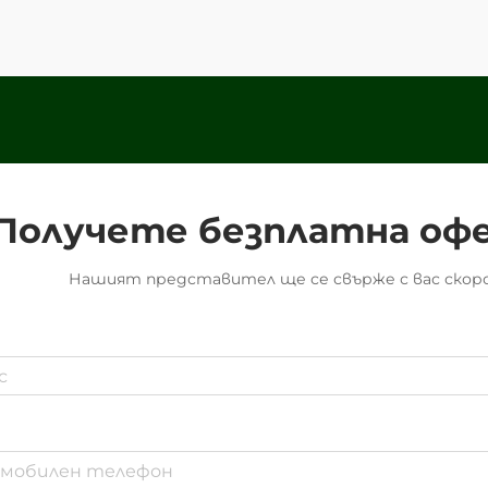
служат като основа на
съвременната логистика...
Получете безплатна оф
Нашият представител ще се свърже с вас скоро