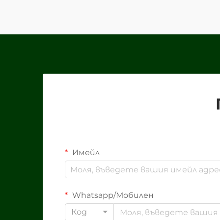
хартиена кутия за нуждите на
опаковката на вашия бранд
изисква внимателно...
Имейл
Whatsapp/Мобилен
Код