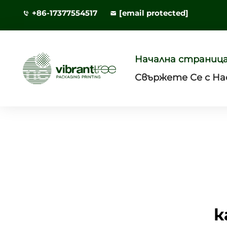
+86-17377554517
[email protected]
Начална страниц
Свържете Се с На
к