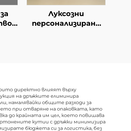
за
Луксозни
тво
персонализирани
а
твърди картонени
ция
кутии с матирано
ра
покритие,
изтегляща се
вен
лента и плъзгащо
се чекмедже за
опаковане на
които директно влияят върху
укция на дръжките елиминира
тениски и бельо
и, намалявайки общите разходи за
ето при отваряне на опаковката, като
вка до крайната им цел, което повишава
картонените кутии с дръжки минимизира
мизирате бюджета си за логистика, без