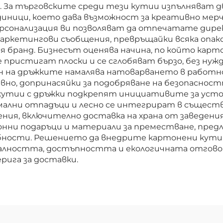
За търговските среди тези кутии изпълняват дв
диници, което дава възможност за креативно мер
сонализация ви позволяват да отпечатате дире
аркетингови съобщения, превръщайки всяка опако
 бранд. Бизнесът оценява начина, по който кар
 пристигат плоски и се сглобяват бързо, без нуж
н на дръжките намалява натоварването в работ
но, допринасяйки за подобряване на безопаснос
кутии с дръжки подкрепят инициативите за уст
мални отпадъци и лесно се интегрират в съществ
ния, включително доставка на храна от заведения 
зонни подаръци и материали за преместване, пред
бности. Решението да внедрите картонени кутии
алността, достъпността и екологичната отгово
рига за доставки.