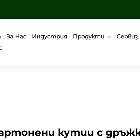
а
За Нас
Индустрия
Продукти
Сервиз
с
артонени кутии с дръж