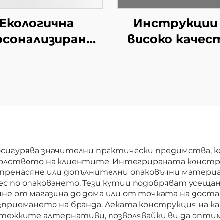
Екологична
Инструкции 
рсонализирана
високо качес
ваема пощенска
Приемлив
ия от вълнест
персонализа
картон
Малка брошу
ковъчна кутия
Хартия
пратки, дрехи,
Висококачест
ртия, картон,
листовка
одходяща за
осигурява значителни практически предимства, 
олството на клиентите. Интегрираната констр
подаръци
ренасяне или допълнителни опаковъчни материал
с по опаковането. Тези кутии подобряват усещан
не от магазина до дома или от точката на доста
зприемането на бранда. Леката конструкция на 
о-тежките алтернативи, позволявайки ви да опти