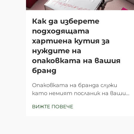
Как да изберете
подходящата
хартиена кутия за
нуждите на
опаковката на вашия
бранд
Опаковката на бранда служи
като немият посланик на вашия
бизнес, създавайки първото
ВИЖТЕ ПОВЕЧЕ
впечатление, което може да
определи възприемането от
клиентите и техните покупко-
решения. Изборът на подходяща