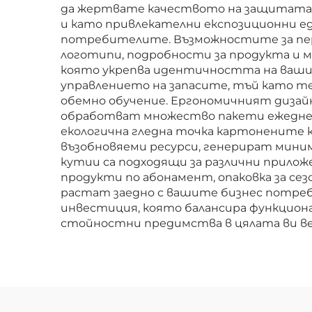
да жертвате качеството на защитата. 
и като привлекателни експозиционни е
потребителите. Възможностите за пер
логотипи, подробности за продукта и м
която укрепва идентичността на вашия
управлението на запасите, тъй като те
обемно обучение. Ергономичният дизай
обработват множество пакети ежеднев
екологична гледна точка картонените 
възобновяеми ресурси, генерират мини
кутии са подходящи за различни приложе
продукти по абонамент, опаковка за се
растат заедно с вашите бизнес потре
инвестиция, която балансира функцион
стойностни предимства в цялата ви ве