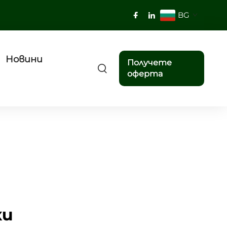
BG
Новини
Получете
оферта
ки