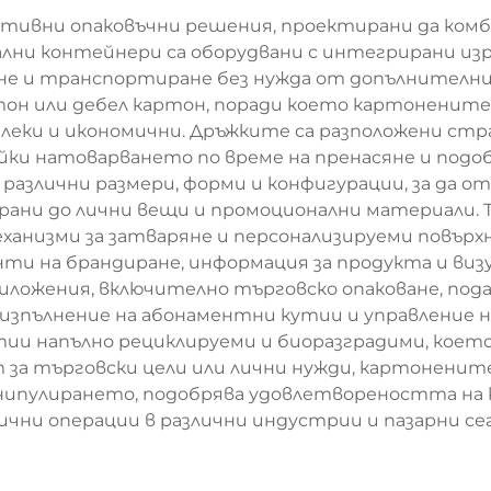
ативни опаковъчни решения, проектирани да ком
ални контейнери са оборудвани с интегрирани из
ане и транспортиране без нужда от допълнител
тон или дебел картон, поради което картонените
еки и икономични. Дръжките са разположени стр
йки натоварването по време на пренасяне и под
 различни размери, форми и конфигурации, за да 
храни до лични вещи и промоционални материали.
еханизми за затваряне и персонализируеми повърх
и на брандиране, информация за продукта и виз
риложения, включително търговско опаковане, под
не, изпълнение на абонаментни кутии и управление
ии напълно рециклируеми и биоразградими, което
ат за търговски цели или лични нужди, картонени
нипулирането, подобрява удовлетвореността н
чни операции в различни индустрии и пазарни с