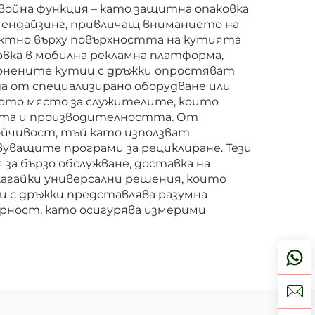
ойна функция – като защитна опаковка
чендайзинг, привличащ вниманието на
ктно върху повърхността на кутията
вка в мобилна рекламна платформа,
тонените кутии с дръжки опростяват
да от специализирано оборудване или
ното място за служителите, които
тта и производителността. От
ойчивост, тъй като използват
уващите програми за рециклиране. Тези
за бързо обслужване, доставка на
лагайки универсални решения, които
 с дръжки представлява разумна
рност, като осигурява измерими