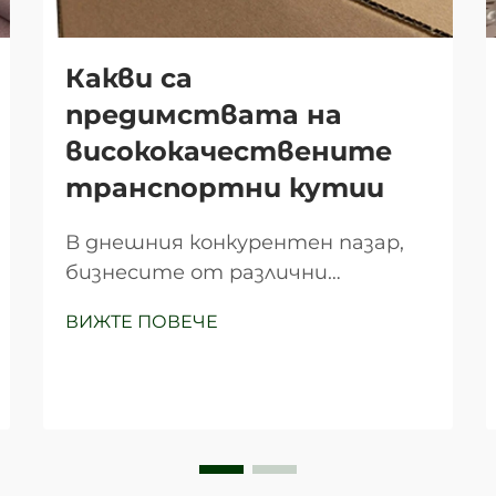
Какви са
предимствата на
висококачествените
транспортни кутии
В днешния конкурентен пазар,
бизнесите от различни
индустрии силно разчитат на
ВИЖТЕ ПОВЕЧЕ
ефективни опаковъчни решения,
за да защитят продуктите си
по време на транспортиране,
като в същото време запазват
икономическа ефективност.
Транспортните картони