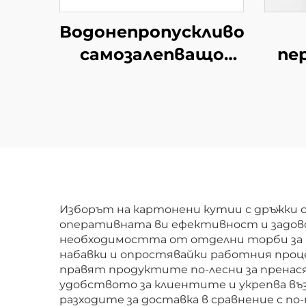
Водонепропускливо
самозалепващо
пе
етикетно роло
сгъ
Цветна хартия за
кут
хранителни стоки
Изложение и
Опа
промоция
за 
Доставка за
ха
супермаркети
п
Изборът на картонени кутии с дръжки 
оперативната ви ефективност и задов
необходимостта от отделни торби за п
набавки и опростявайки работния проце
правят продуктите по-лесни за пренася
удобството за клиентите и укрепва въ
разходите за доставка в сравнение с п