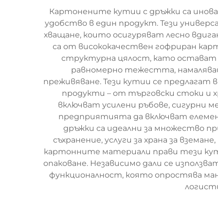
Картонените кутии с дръжки са инов
удобство в един продукт. Тези универс
хващане, които осигуряват лесно вдиг
са от висококачествен гофриран кар
структурна цялост, като остават л
равномерно тежестта, намалява
преживяване. Тези кутии се предлагат в
продукти – от търговски стоки и 
включват усилени ръбове, сигурни м
предприятията да включват елемент
дръжки са идеални за множество п
съхранение, услуги за храна за взема
картонните материали прави тези кут
опаковане. Независимо дали се използв
функционалност, която опростява ма
логисти