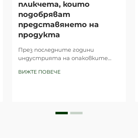
пликчета, които
подобряват
представянето на
продукта
През последните години
индустрията на опаковките
претърпя значителна
ВИЖТЕ ПОВЕЧЕ
трансформация, като
пликчетата се превърнаха в
едно от най-универсалните и
ефективни решения за
опаковане за бизнеси от
различни сектори. Тези
иновативни опаковки...