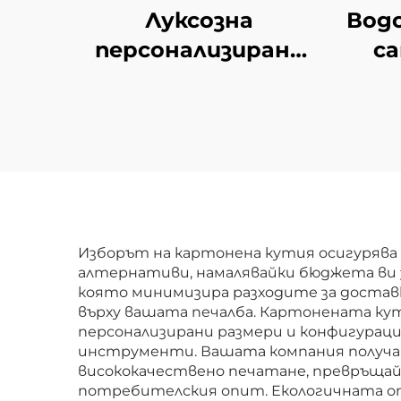
Луксозна
Вод
персонализирана
с
хартиена
ет
торбичка от
Цве
биоразградим
хра
материал с лого за
бижута,
козметика, свещи,
парфюми, за бутик
с
Изборът на картонена кутия осигурява
алтернативи, намалявайки бюджета ви з
и опаковане на
която минимизира разходите за достав
подаръци
върху вашата печалба. Картонената кут
персонализирани размери и конфигураци
инструменти. Вашата компания получав
висококачествено печатане, превръщайк
потребителския опит. Екологичната от