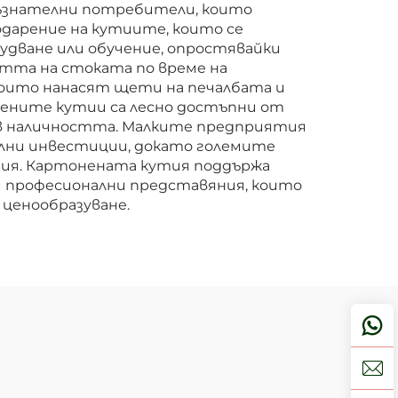
съзнателни потребители, които
арение на кутиите, които се
рудване или обучение, опростявайки
тта на стоката по време на
 които нанасят щети на печалбата и
нените кутии са лесно достъпни от
 в наличността. Малките предприятия
ални инвестиции, докато големите
мия. Картонената кутия поддържа
и професионални представяния, които
ценообразуване.