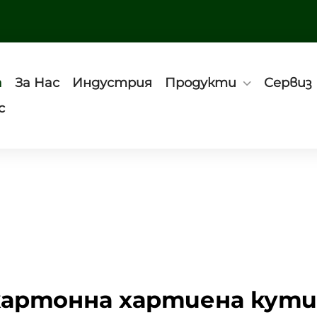
а
За Нас
Индустрия
Продукти
Сервиз
с
картонна хартиена кути