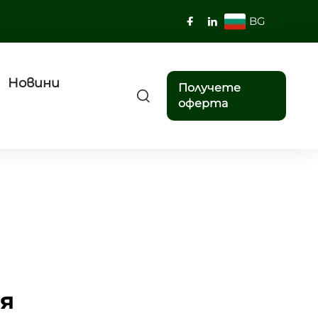
BG
Новини
Получете
оферта
я