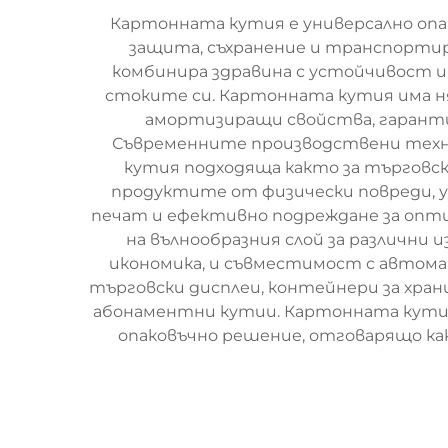
Картонната кутия е универсално опа
защита, съхранение и транспортир
комбинира здравина с устойчивост и
стоките си. Картонната кутия има ня
амортизиращи свойства, гаранти
Съвременните производствени технол
кутия подходяща както за търговс
продуктите от физически повреди, у
печат и ефективно подреждане за опт
на вълнообразния слой за различни
икономика, и съвместимост с автома
търговски дисплеи, контейнери за хран
абонаментни кутии. Картонната кути
опаковъчно решение, отговарящо ка