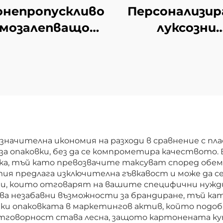
онепропускливо
Персонализир
амозалепващо
луксозни
икетно роло
картонени ку
тна хартия за
за кафе с
нителни стоки
индивидуал
Изложение и
дизайн
промоция
Висококачест
Доставка за
подаръчни
упермаркети
картонени ку
 значителна икономия на разходи в сравнение с 
а опаковки, без да се компрометира качеството.
за кафе
ка, тъй като превозвачите таксуват според обе
ия предлага изключителна гъвкавост и може да с
и, които отговарят на вашите специфични нужди,
а незабавни възможности за брандиране, тъй к
и опаковката в маркетингов актив, който подобр
говорност става лесна, защото картонената кут