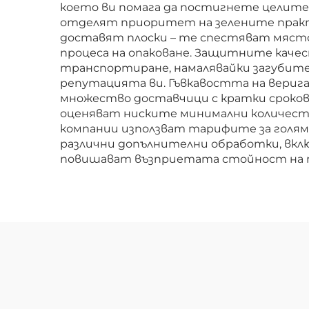
което ви помага да постигнете целите
отделят приоритет на зелените практ
доставят плоски – те спестяват място в
процеса на опаковане. Защитните каче
транспортиране, намалявайки загубите,
репутацията ви. Гъвкавостта на верига
множество доставчици с кратки сроков
оценяват ниските минимални количеств
компании използват тарифите за голям
различни допълнителни обработки, вклю
повишават възприетата стойност на п