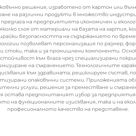
ковъчно решение, изработено от картон или вълн
ане на различни продукти в множество индустрии
 предлага на предприятията икономичен и екологи
колко слоя от материали на базата на хартия, 
райки безопасността на съдържанието по време
огии позволяват персонализация по размер, фор
ки стоки, така и за промишлени компоненти. Осн
стойчивост към влага чрез специализирани покри
имизиране на съхранението. Технологичните хара
 изисквания към здравината, рециклируем състав,
тизирани опаковъчни системи. Приложенията обх
ителни услуги, решения за преместване и съхранен
я остава предпочитаният избор за предприятия,
кто на функционалните изисквания, така и на еко
професионалното качество на представяне.