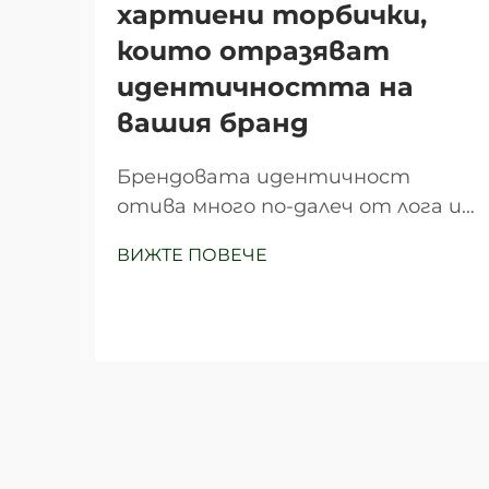
хартиени торбички,
които отразяват
идентичността на
вашия бранд
Брендовата идентичност
отива много по-далеч от лога и
цветови схеми и включва всяка
ВИЖТЕ ПОВЕЧЕ
точка на контакт, която
клиентите имат с вашия
бизнес. Един често
пренебрегван, но мощен
инструмент за брандиране е
скромната хартиена торбичка,
която служи като мобилна
реклама за вашия бренд,