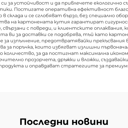
 си за устойчивост и да привлечете екологично 
ики. Постигате оперативна ефективност благод
 склада и се сглобяват бързо, без специално обо
ства на картонената кутия гарантират сигурнос
 свързани с повреди, и клиентските оплаквания,
та ви за доставки се подобрява, тъй като карто
е за изпълнение, предотвратявайки прекъсвания
а за поръчка, които избягват излишни първонач
о количество, за да постигнат максимална иконо
чително прозорчета, дръжки и вложки, създавайк
родукта и оправдават стратегиите за премиум 
Последни новини