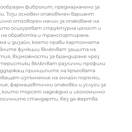
ообразен фибролит, предназначено за
. Този основен опаковъчен вариант
чно отговорен начин за опаковане на
които осигуряват структурна цялост и
 на обработка и транспортиране.
ма и дизайн, което прави картонната
овните функции включват защита на
тия, възможности за брандиране чрез
ктеристики включват различни профили
 поддържащ принципите на кръговата
ващат изпълнение на онлайн поръчки,
ие, фармацевтични опаковки и услуги за
 които търсят надеждно и икономично
логичните стандарти, без да жертва