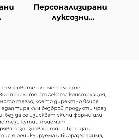
ани
Персонализирани
луксозни
тии
картонени кутии
за кафе с
ен
индивидуален
дизайн
вени
Висококачествени
подаръчни
тии
картонени кутии
пластмасовите или металните
 Вие печелите от леката конструкция,
за кафе
мното тегло, което директно влияе
е адаптира към безброй продукти чрез
 без да се изискват скъпи форми или
ато тези кутии приемат
ява разпознаването на бранда и
ия е рециклируема и биоразградима,