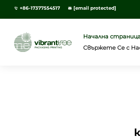
+86-17377554517
[email protected]
Начална страниц
Свържете Се с На