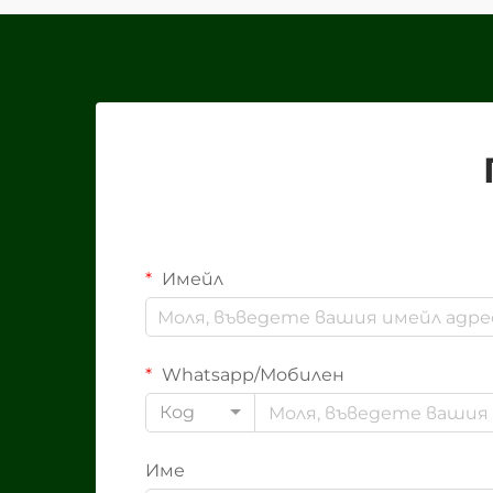
докато...
Имейл
Whatsapp/Мобилен
Код
Име