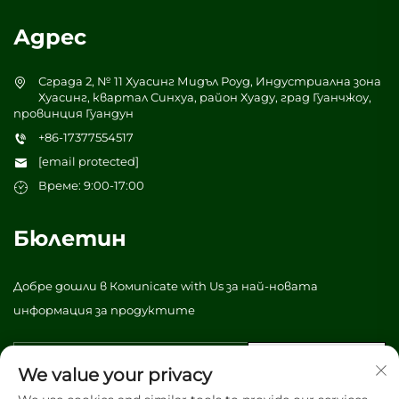
Адрес
Сграда 2, № 11 Хуасинг Мидъл Роуд, Индустриална зона
Хуасинг, квартал Синхуа, район Хуаду, град Гуанчжоу,
провинция Гуандун
+86-17377554517
[email protected]
Време: 9:00-17:00
Бюлетин
Добре дошли в Комunicate with Us за най-новата
информация за продуктите
Изпрати
We value your privacy