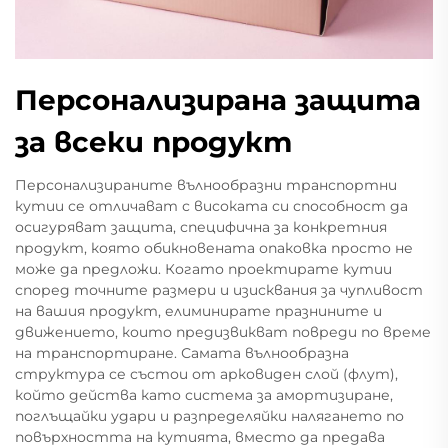
Персонализирана защита
за всеки продукт
Персонализираните вълнообразни транспортни
кутии се отличават с високата си способност да
осигуряват защита, специфична за конкретния
продукт, която обикновената опаковка просто не
може да предложи. Когато проектирате кутии
според точните размери и изисквания за чупливост
на вашия продукт, елиминирате празнините и
движението, които предизвикват повреди по време
на транспортиране. Самата вълнообразна
структура се състои от арковиден слой (флут),
който действа като система за амортизиране,
поглъщайки удари и разпределяйки налягането по
повърхността на кутията, вместо да предава