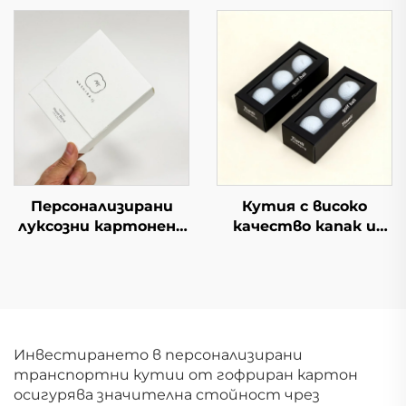
кутии с небесно-
индивидуален дизайн
земен капак,
Висококачествени
хартиени кутии от
подаръчни
картон с горна и
картонени кутии за
долна част, кутия за
кафе
подаръци с капак и
основа
Персонализирани
Кутия с високо
луксозни картонени
качество капак и
кутии за кафе с
основа горе долу
индивидуален дизайн
дисплей опаковка с
Висококачествени
прозорец дебела
подаръчни
твърда картонена
картонени кутии за
кутия за подарък за
кафе
топки за тенис и
Инвестирането в персонализирани
голф
транспортни кутии от гофриран картон
осигурява значителна стойност чрез