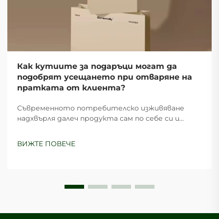
Как кутиите за подаръци могат да
подобрят усещането при отваряне на
пратката от клиента?
Съвременното потребителско изживяване
надхвърля далеч продукта сам по себе си и
включва всеки контакт от момента на
откриване до доставката. Сред тези ключови
ВИЖТЕ ПОВЕЧЕ
моменти, изживяването при отваряне е
излязло на преден план като решаваща
възможност за марките да създадат дълбоко
впечатление...