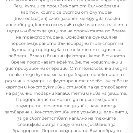
Тези кутии се произвеждат от вълнообразен
картон, който се състои от флутиран
(вълнообразен) слой, залепен между два плоски
линерборда, което осигурява изключителна якост и
издръжливост за защита на продуктите по време
на транспортиране. Основната функция на
персонализираните вълнообразни транспортни
кутии е да предпазват стоките от физически
повреди, влага и външни фактори, като в същото
време подпомагат ефективните логистични и
дистрибуционни операции. От технологична гледна
точка тези кутии могат да бъдат проектирани с
различни размери на флутираните слоеве, класове на
картон и конструктивни стилове, за да отговарят
на различни товарни капацитети и нива на защита.
Предприятията могат да персонализират
размерите, печатните дизайн, начините за
затваряне и конструктивните усилващи елементи,
за да съответстват напълно на техните
спецификации за продукти и изисквания за
брандиране. Персонализираните вълнообразни