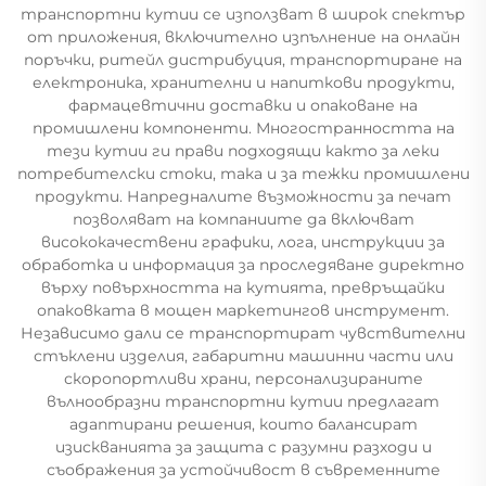
транспортни кутии се използват в широк спектър
от приложения, включително изпълнение на онлайн
поръчки, ритейл дистрибуция, транспортиране на
електроника, хранителни и напиткови продукти,
фармацевтични доставки и опаковане на
промишлени компоненти. Многостранността на
тези кутии ги прави подходящи както за леки
потребителски стоки, така и за тежки промишлени
продукти. Напредналите възможности за печат
позволяват на компаниите да включват
висококачествени графики, лога, инструкции за
обработка и информация за проследяване директно
върху повърхността на кутията, превръщайки
опаковката в мощен маркетингов инструмент.
Независимо дали се транспортират чувствителни
стъклени изделия, габаритни машинни части или
скоропортливи храни, персонализираните
вълнообразни транспортни кутии предлагат
адаптирани решения, които балансират
изискванията за защита с разумни разходи и
съображения за устойчивост в съвременните