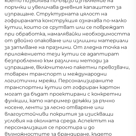
което позволява по-бързо изпълнение на
поръчки и увеличава дневния капацитет за
изпращане. Структурната цялост на
гофрираната конструкция означава по-малко
кутии, които се срутват или се повреждат
при обработка, намалявайки необходимостта
от двойно опаковане или излишни материали
за запълване на празнини. От гледна точка на
приложението тези кутии се адаптират
безпроблемно към различни методи за
изпращане, включително пакетни превозвачи,
товарен транспорт и международни
логистични мрежи. Персонализираните
транспортни кутии от гофриран картон
могат да бъдат проектирани с конкретни
функции, като например дръжки за ръчно
носене, ленти за лесно отваряне или
влагоустойчиви покрития за изискващи
условия на околната среда. Аспектът на
персонализация се простира и до
възможностите за брандиране, където