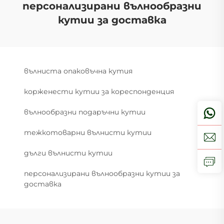
персонализирани вълнообразни
кутии за доставка
вълниста опаковъчна кутия
корженести кутии за кореспонденция
вълнообразни подаръчни кутии
тежкотоварни вълнисти кутии
дълги вълнисти кутии
персонализирани вълнообразни кутии за
доставка