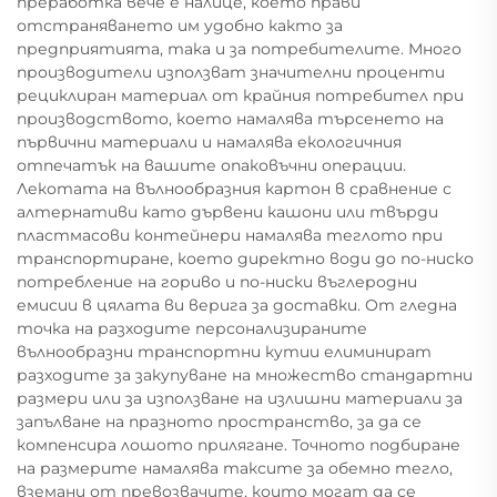
преработка вече е налице, което прави
отстраняването им удобно както за
предприятията, така и за потребителите. Много
производители използват значителни проценти
рециклиран материал от крайния потребител при
производството, което намалява търсенето на
първични материали и намалява екологичния
отпечатък на вашите опаковъчни операции.
Лекотата на вълнообразния картон в сравнение с
алтернативи като дървени кашони или твърди
пластмасови контейнери намалява теглото при
транспортиране, което директно води до по-ниско
потребление на гориво и по-ниски въглеродни
емисии в цялата ви верига за доставки. От гледна
точка на разходите персонализираните
вълнообразни транспортни кутии елиминират
разходите за закупуване на множество стандартни
размери или за използване на излишни материали за
запълване на празното пространство, за да се
компенсира лошото прилягане. Точното подбиране
на размерите намалява таксите за обемно тегло,
вземани от превозвачите, които могат да се