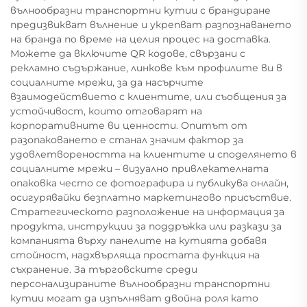
вълнообразни транспортни кутии с брандиране
предизвикват вълнение и укрепват разпознаването
на бранда по време на целия процес на доставка.
Можете да включите QR кодове, свързани с
рекламно съдържание, линкове към профилите ви в
социалните мрежи, за да насърчите
взаимодействието с клиентите, или съобщения за
устойчивост, които отговарят на
корпоративните ви ценности. Опитът от
разопаковането е станал значим фактор за
удовлетвореността на клиентите и споделянето в
социалните мрежи – визуално привлекателната
опаковка често се фотографира и публикува онлайн,
осигурявайки безплатно маркетингово присъствие.
Стратегическото разположение на информация за
продукта, инструкции за поддръжка или разкази за
компанията върху панелите на кутията добавя
стойност, надхвърляща простата функция на
съхранение. За търговските среди
персонализираните вълнообразни транспортни
кутии могат да изпълняват двойна роля като