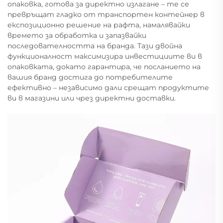
опаковка, готова за директно излагане – те се
превръщат гладко от транспортен контейнер в
експозиционно решение на рафта, намалявайки
времето за обработка и запазвайки
последователността на бранда. Тази двойна
функционалност максимизира инвестициите ви в
опаковката, докато гарантира, че посланието на
вашия бранд достига до потребителите
ефективно – независимо дали срещат продуктите
ви в магазини или чрез директни доставки.