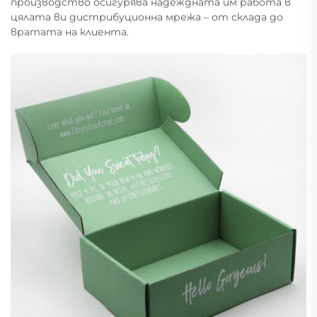
производство осигурява надеждната им работа в
цялата ви дистрибуционна мрежа – от склада до
вратата на клиента.