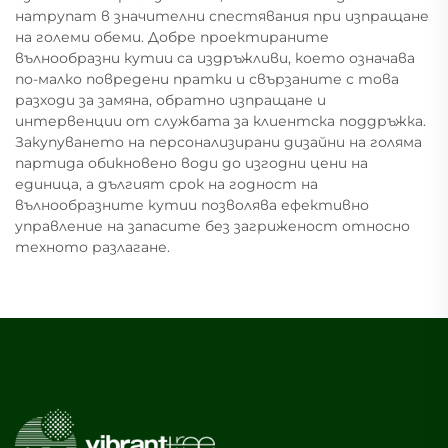
натрупат в значителни спестявания при изпращане
на големи обеми. Добре проектираните
вълнообразни кутии са издръжливи, което означава
по-малко повредени пратки и свързаните с това
разходи за замяна, обратно изпращане и
интервенции от службата за клиентска поддръжка.
Закупуването на персонализирани дизайни на голяма
партида обикновено води до изгодни цени на
единица, а дългият срок на годност на
вълнообразните кутии позволява ефективно
управление на запасите без загриженост относно
техното разлагане.