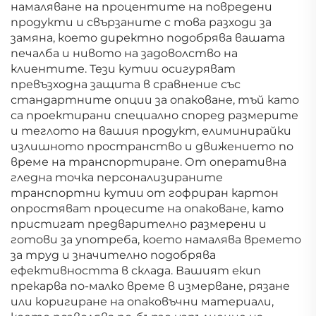
намаляване на процентите на повредени
продукти и свързаните с това разходи за
замяна, което директно подобрява вашата
печалба и нивото на задоволство на
клиентите. Тези кутии осигуряват
превъзходна защита в сравнение със
стандартните опции за опаковане, тъй като
са проектирани специално според размерите
и теглото на вашия продукт, елиминирайки
излишното пространство и движението по
време на транспортиране. От оперативна
гледна точка персонализираните
транспортни кутии от гофриран картон
опростяват процесите на опаковане, като
пристигат предварително размерени и
готови за употреба, което намалява времето
за труд и значително подобрява
ефективността в склада. Вашият екип
прекарва по-малко време в измерване, рязане
или коригиране на опаковъчни материали,