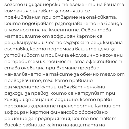
логото и дизайнерските елементи на вашата
компания създават запомнящи се
преживявания при отваряне на опаковката,
които подобряват разпознаването на бранда
и лоялността на клиентите. Освен това
материалите от гофриран картон са
рециклируеми и често съдържат рециклирана
съставка, което подпомага вашите цели за
устойчивост и привлича екологично насочени
потребители. Стоимостната ефективност
става очевидна при вземане предвид
намаляването на таксите за обемно тегло от
превозвачите, тъй като правилно
размерените кутии избягват ненужни
разходи за превоз, които се натрупват при
хиляди изпращания годишно, което прави
персонализираните транспортни кутии от
гофриран картон финансово обосновано
решение за предприятия, които поставят
високо равнище както на защитата на