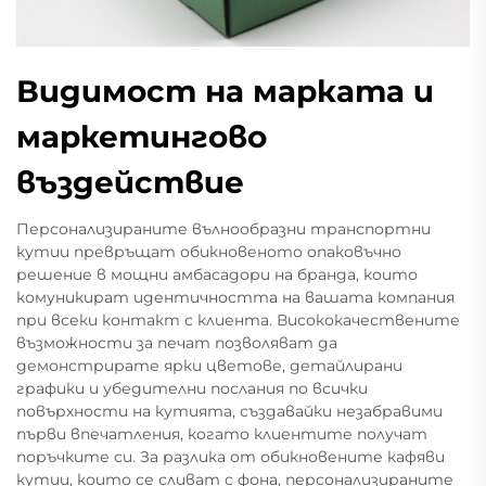
Видимост на марката и
маркетингово
въздействие
Персонализираните вълнообразни транспортни
кутии превръщат обикновеното опаковъчно
решение в мощни амбасадори на бранда, които
комуникират идентичността на вашата компания
при всеки контакт с клиента. Висококачествените
възможности за печат позволяват да
демонстрирате ярки цветове, детайлирани
графики и убедителни послания по всички
повърхности на кутията, създавайки незабравими
първи впечатления, когато клиентите получат
поръчките си. За разлика от обикновените кафяви
кутии, които се сливат с фона, персонализираните