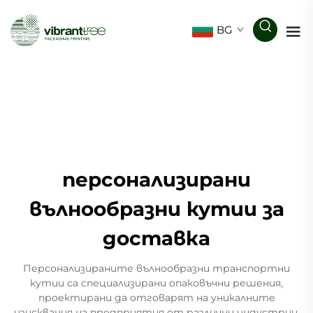
BG
персонализирани
вълнообразни кутии за
доставка
Персонализираните вълнообразни транспортни
кутии са специализирани опаковъчни решения,
проектирани да отговарят на уникалните
изисквания на предприятия от различни индустрии.