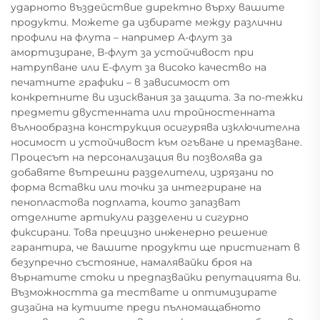
ударното въздействие директно върху вашите
продукти. Можете да избирате между различни
профили на флута – например А-флут за
амортизиране, В-флут за устойчивост при
натрупване или Е-флут за високо качество на
печатните графики – в зависимост от
конкретните ви изисквания за защита. За по-тежки
предмети двустенната или тройностенната
вълнообразна конструкция осигурява изключителна
носимост и устойчивост към огъване и премазване.
Процесът на персонализация ви позволява да
добавяте вътрешни разделители, изрязани по
форма вставки или точки за интегриране на
пенопластова подплата, които запазват
отделните артикули разделени и сигурно
фиксирани. Това прецизно инженерно решение
гарантира, че вашите продукти ще пристигнат в
безупречно състояние, намалявайки броя на
върнатите стоки и предпазвайки репутацията ви.
Възможността да тествате и оптимизирате
дизайна на кутиите преди пълномащабното