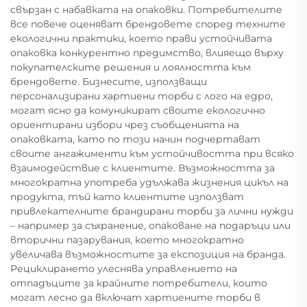
свързан с набавката на опаковки. Потребителите
все повече оценяват брендовете според техните
екологични практики, което прави устойчивата
опаковка конкурентно предимство, влияещо върху
покупателските решения и лоялността към
брендовете. Бизнесите, използващи
персонализирани хартиени торби с лого на едро,
могат ясно да комуникират своите екологично
ориентирани избори чрез съобщенията на
опаковката, като по този начин подчертават
своите ангажименти към устойчивостта при всяко
взаимодействие с клиентите. Възможността за
многократна употреба удължава жизнения цикъл на
продукта, тъй като клиентите използват
привлекателните брандирани торби за лични нужди
– например за съхранение, опаковане на подаръци или
вторични пазарувания, което многократно
увеличава възможностите за експозиция на бранда.
Рециклирането улеснява управлението на
отпадъците за крайните потребители, които
могат лесно да включат хартиените торби в