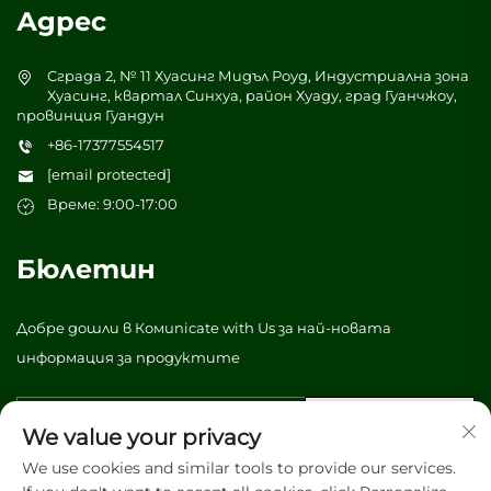
Адрес
Сграда 2, № 11 Хуасинг Мидъл Роуд, Индустриална зона
Хуасинг, квартал Синхуа, район Хуаду, град Гуанчжоу,
провинция Гуандун
+86-17377554517
[email protected]
Време: 9:00-17:00
Бюлетин
Добре дошли в Комunicate with Us за най-новата
информация за продуктите
Изпрати
We value your privacy
We use cookies and similar tools to provide our services.