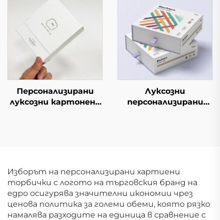
лента за откъсване
с индивидуален
Картонени кутии за
дизайн на лого
пратки
Персонализирани
Луксозни
луксозни картонени
персонализирани
кутии за кафе с
изтеглящи се
индивидуален дизайн
опаковки за
Висококачествени
парфюми, етерични
подаръчни
масла, тениджа,
картонени кутии за
бузова червила и
кафе
други козметични
Изборът на персонализирани хартиени
продукти с матова
торбички с логото на търговския бранд на
повърхност и
едро осигурява значителни икономии чрез
златно фолио
ценова политика за големи обеми, която рязко
намалява разходите на единица в сравнение с