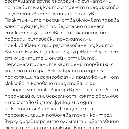
растящата група екологично съзнателни
потребители, които отделят предимство
на устойчивите начини на пазаруване.
Практичните предимства включват здрава
конструкция, която безопасно пренася
стоките и защитава съдържанието от
повреди, създавайки положителни
преживявания при разопаковането, които
влияят върху оценките за удовлетвореност
от клиентите и онлайн отзивите.
Персонализираните хартиени торбички с
логото на търговския бранд на едро са
подходящи за разнообразни приложения – от
люксово търговско представяне до
неформално опаковане за вземане със себе си,
предлагайки универсалност, която обслужва
множество бизнес функции с една
инвестиция в запаси. Процесът на
персонализация позволява точен контрол
върху дизайнерските елементи, цветовите
схеми и опциите за завършване, които