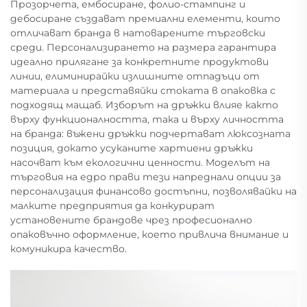
Прозорчета, ембосиране, фолио-стампинг и
дебосиране създават премиални елементи, които
отличават бранда в натоварените търговски
среди. Персонализирането на размера гарантира
идеално прилягане за конкретните продуктови
линии, елиминирайки излишните отпадъци от
материала и представяйки стоката в опаковка с
подходящ мащаб. Изборът на дръжки влияе както
върху функционалността, така и върху личността
на бранда: въжени дръжки подчертават люксозната
позиция, докато усуканите хартиени дръжки
насочват към екологични ценности. Моделът на
търговия на едро прави тези напреднали опции за
персонализация финансово достъпни, позволявайки на
малките предприятия да конкурират
установените брандове чрез професионално
опаковъчно оформление, което привлича внимание и
комуникира качество.