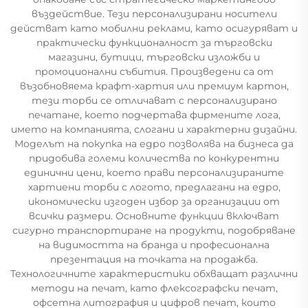
въздействие. Тези персонализирани носители
действат като мобилни реклами, като осигуряват и
практически функционалност за търговски
магазини, бутици, търговски изложби и
промоционални събития. Произведени са от
възобновяема крафт-хартия или премиум картон,
тези торби се отличават с персонализирано
печатане, което подчертава фирмените лога,
името на компанията, слогани и характерни дизайни.
Моделът на покупка на едро позволява на бизнеса да
придобива големи количества по конкурентни
единични цени, което прави персонализираните
хартиени торби с логото, предлагани на едро,
икономически изгоден избор за организации от
всички размери. Основните функции включват
сигурно транспортиране на продукти, подобряване
на видимостта на бранда и професионална
презентация на точката на продажба.
Технологичните характеристики обхващат различни
методи на печат, като флексографски печат,
офсетна литография и цифров печат, които