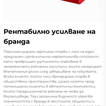
Рентабилно усилване на
бранда
Персонализирани хартиени торби с лого на едро
предлагат изключителна маркетингова стойност,
като превръщат рутинното опаковане в
непрекъснати рекламни носители, които генерират
впечатления дълго след завършване на покупката.
Всеки клиент, който носи брендирана торба в
обществени пространства, излага логото пред
потенциални клиенти в автентични контексти,
които традиционната реклама не може да
възпроизведе. Тази органична видимост укрепва
познатостта с бранда в местните общности и