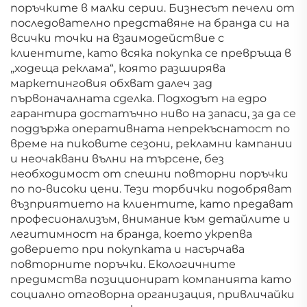
поръчките в малки серии. Бизнесът печели от
последователно представяне на бранда си на
всички точки на взаимодействие с
клиентите, като всяка покупка се превръща в
„ходеща реклама“, която разширява
маркетинговия обхват далеч зад
първоначалната сделка. Подходът на едро
гарантира достатъчно ниво на запаси, за да се
поддържа оперативната непрекъснатост по
време на пиковите сезони, рекламни кампании
и неочаквани вълни на търсене, без
необходимост от спешни повторни поръчки
по по-високи цени. Тези торбички подобряват
възприятието на клиентите, като предават
професионализъм, внимание към детайлите и
легитимност на бранда, което укрепва
доверието при покупката и насърчава
повторните поръчки. Екологичните
предимства позиционират компанията като
социално отговорна организация, привличайки