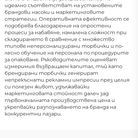
идеално съответстват на установените
брандови насоки и маркетинговите
стратегии. Оперативната ефективност се
подобрява благодарение на опростени
процеси за набавяне, намалена сложност при
складирането в сравнение с множество
типове неперсонализирани торбички и по-
лесно обучение на персонала по процедурите
за опаковане. Ръководителите оценяват
измеримия възвращаем капитал, тъй като
брендирани торбички генерират
непрекъснати рекламни импресии през целия
си полезен живот, удължавайки
маркетинговата стойност далеч зад
първоначалната производствена цена и
укрепвайки разпознаването на бранда на
конкурентни пазари.