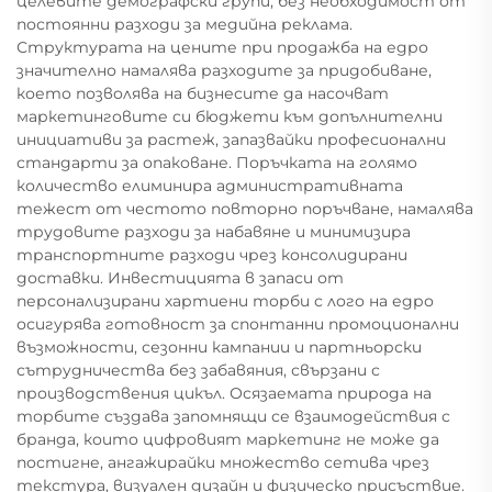
целевите демографски групи, без необходимост от
постоянни разходи за медийна реклама.
Структурата на цените при продажба на едро
значително намалява разходите за придобиване,
което позволява на бизнесите да насочват
маркетинговите си бюджети към допълнителни
инициативи за растеж, запазвайки професионални
стандарти за опаковане. Поръчката на голямо
количество елиминира административната
тежест от честото повторно поръчване, намалява
трудовите разходи за набавяне и минимизира
транспортните разходи чрез консолидирани
доставки. Инвестицията в запаси от
персонализирани хартиени торби с лого на едро
осигурява готовност за спонтанни промоционални
възможности, сезонни кампании и партньорски
сътрудничества без забавяния, свързани с
производствения цикъл. Осязаемата природа на
торбите създава запомнящи се взаимодействия с
бранда, които цифровият маркетинг не може да
постигне, ангажирайки множество сетива чрез
текстура, визуален дизайн и физическо присъствие.