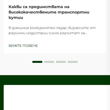
Какви са предимствата на
висококачествените транспортни
кутии
В днешния конкурентен пазар, бизнесите от
различни индустрии силно разчитат на
ефективни опаковъчни решения, за да защитят
продуктите си по време на транспортиране,
ВИЖТЕ ПОВЕЧЕ
като в същото време запазват икономическа
ефективност. Транспортните картони
служат като основа на съвременната
логистика...