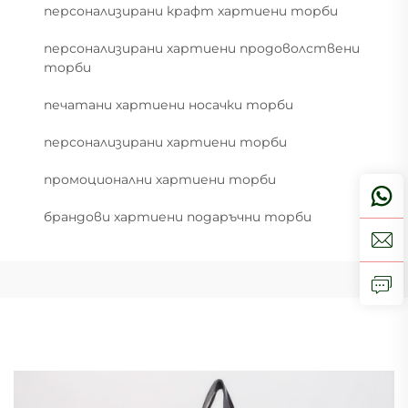
персонализирани крафт хартиени торби
персонализирани хартиени продоволствени
торби
печатани хартиени носачки торби
персонализирани хартиени торби
промоционални хартиени торби
брандови хартиени подаръчни торби