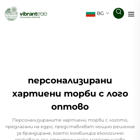
BG
персонализирани
хартиени торби с лого
оптово
Персонализираните хартиени торби с логото,
предлагани на едро, представляват мощно решение
за брандиране, което комбинира екологично
опаковане със стратегическо маркетингово