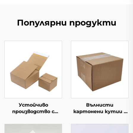
Популярни продукти
Устойчиво
Вълнисти
производство с
картонени кутии с
персонализиран лого
персонализиран
Вълнеста кутия за
печат, икономична
опаковане с цип и
квадратна опаковка