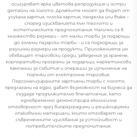
осигуряват ярка цветова репродукция и остри
детайли на логото. Дръжките могат да бъдат от
усукана хартия, плоска хартия, панделка или въже –
според изискванията към теглото и
естетическите предпочитания. Налични са в
множество размери – от малки торби за подаръци
до големи пазарски торби – и са подходящи за
различни размери на продукти. Приложенията им
обхващат търговски среди, заведения за хранене,
корпоративни програми за подаръци, маркетингови
кампании за събития и операции за изпълнение на
поръчки от електронна търговия.
Персонализираните хартиени торби с логото,
предлагани на едро, дават възможност на бизнеса да
създаде продължително впечатление, като
едновременно демонстрира екологична
отговорност чрез биоразградими и рециклируеми
опаковъчни материали, които отговарят на
съвременните изисквания за устойчивост и
потребителските предпочитания.