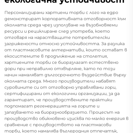
Персонализирани хартиени торби с лого на едро
демонстрират корпоративната отговорност към
околната среда чрез използване на възобновяеми
ресурси и рециклиране след употреба, което
отговаря на нарастващите потребителски
загрижености относно устойчивостта. За разлика
от пластмасовите алтернативи, които остават в
екосистемите в продължение на столетия,
хартиените торби се биоразлагат естествено
дори при неправилно отхвърляне, като по този
начин намаляват дългосрочното въздействие върху
околната среда. Много производители набавят
суровините си от отговорно управлявани гори,
сертифицирани от екологични организации, за да
гарантират, че производствените практики
подпомагат регенерацията на горите и
запазването на биоразнообразието. Процесът на
производство обикновено изисква по-малко енергия в
сравнение с производството на пластмасови
торби, което намалява въглеродния отпечатък,