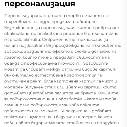
персонализация
Персонализирани хартиени торби с логото на
търговията на едро предлагат обширни
възможности за персонализация, които превръщат
обикновеното опаковъчно решение в отличителни
маркови активи. Съвременните технологии за
печат позволяват възпроизвеждане на пълноцветни
графики, градиентни ефекти и сложни детайли на
логото, които точно предават същността на
бранда с професионална точност. Търговците
могат да избират между различни видове хартия,
включително естествена крафт-хартия за
рустичен ефект, бяла картонена хартия за чист и
модерен визуален стил или цветни хартии, които
допълват цветовата палитра на бранда. Опциите
за повърхностна финиш обработка – като матова
ламинирана повърхност, гланцова покрита
повърхност или локално UV покритие – добавят
тактилен измерения и визуален интерес, които
повишават възприеманата стойност на продукта.