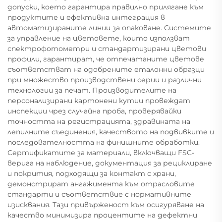
допуски, което гарантира правилно прилягане към
продуктите и ефективна интеграция в
автоматизираните линии за опаковане. Системите
за управление на цветовете, които използват
спектрофотометри и стандартизирани цветови
профили, гарантират, че отпечатаните цветове
съответстват на одобрените еталонни образци
при множество производствени серии и различни
технологии за печат. Производителите на
персонализирани картонени кутии провеждат
инспекции чрез случайна проба, проверявайки
точността на регистрацията, здравината на
лепилните съединения, качеството на подвивките и
последователността на финишните обработки.
Сертификатите за материали, включващи FSC-
верига на наблюдение, документация за рециклиране
и покрития, подходящи за контакт с храни,
демонстрират ангажимента към отрасловите
стандарти и съответствие с нормативните
изисквания. Тази привърженост към осигуряване на
качество минимизира процентите на дефектни