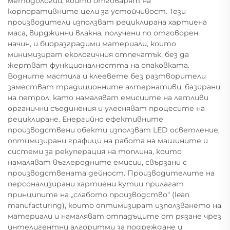
методологии, които отговарят на
корпоративните цели за устойчивост. Тези
производители използват рециклирана хартиена
маса, вирджинни влакна, получени по отговорен
начин, и биоразградими материали, които
минимизират екологичния отпечатък, без да
жертват функционалността на опаковката.
Водните мастила и клеевете без разтворители
заместват традиционните алтернативи, базирани
на петрол, като намаляват емисиите на летливи
органични съединения и улесняват процесите на
рециклиране. Енергийно ефективните
производствени обекти използват LED осветление,
оптимизирани графици на работа на машините и
системи за рекуперация на топлина, които
намаляват въглеродните емисии, свързани с
производствената дейност. Производителите на
персонализирани хартиени кутии прилагат
принципите на „слабото производство“ (lean
manufacturing), които оптимизират използването на
материали и намаляват отпадъците от рязане чрез
интелигентни алгоритми за подреждане и