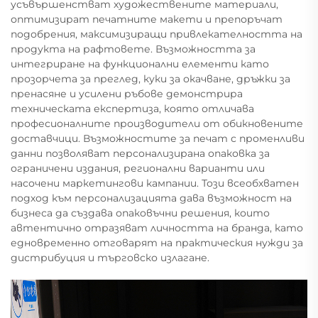
усъвършенстват художествените материали,
оптимизират печатните макети и препоръчат
подобрения, максимизиращи привлекателността на
продукта на рафтовете. Възможността за
интегриране на функционални елементи като
прозорчета за преглед, куки за окачване, дръжки за
пренасяне и усилени ръбове демонстрира
техническата експертиза, която отличава
професионалните производители от обикновените
доставчици. Възможностите за печат с променливи
данни позволяват персонализирана опаковка за
ограничени издания, регионални варианти или
насочени маркетингови кампании. Този всеобхватен
подход към персонализацията дава възможност на
бизнеса да създава опаковъчни решения, които
автентично отразяват личността на бранда, като
едновременно отговарят на практическия нужди за
дистрибуция и търговско излагане.