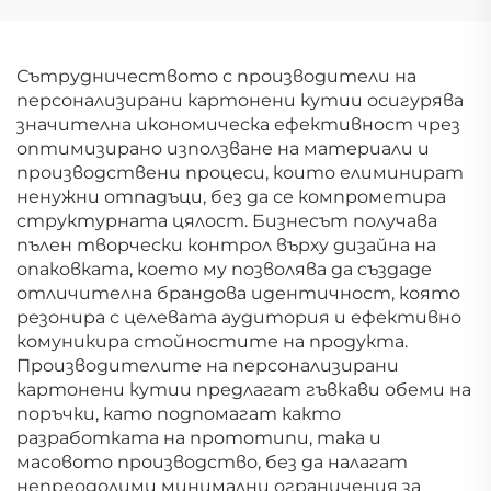
подаръчни
подаръчни
картонени кутии за
картонени кутии за
кафе
кафе
Сътрудничеството с производители на
персонализирани картонени кутии осигурява
значителна икономическа ефективност чрез
оптимизирано използване на материали и
производствени процеси, които елиминират
ненужни отпадъци, без да се компрометира
структурната цялост. Бизнесът получава
пълен творчески контрол върху дизайна на
опаковката, което му позволява да създаде
отличителна брандова идентичност, която
резонира с целевата аудитория и ефективно
комуникира стойностите на продукта.
Производителите на персонализирани
картонени кутии предлагат гъвкави обеми на
поръчки, като подпомагат както
разработката на прототипи, така и
масовото производство, без да налагат
непреодолими минимални ограничения за