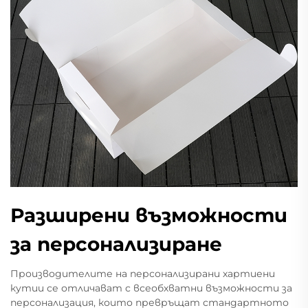
Разширени възможности
за персонализиране
Производителите на персонализирани хартиени
кутии се отличават с всеобхватни възможности за
персонализация, които превръщат стандартното