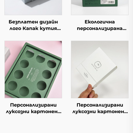
Безплатен дизайн
Екологична
лого Капак кутия
персонализирана
Правоъгълна
сгъваема пощенска
опаковка
кутия от вълнест
Висококачествена
картон Опаковъчна
крафт хартия
кутия за пратки,
Пълно принтиране
дрехи, хартия,
Кутии за подаръци
картон, подходяща
Кутии за парфюми
за подаръци
за опаковане
Персонализирани
Персонализирани
луксозни картонени
луксозни картонени
кутии за кафе с
кутии за кафе с
индивидуален дизайн
индивидуален дизайн
Висококачествени
Висококачествени