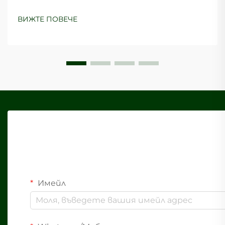
потребителите осъзнават екологичното
въздействие на своите избори. Хартиените
ВИЖТЕ ПОВЕЧЕ
торбички се превърнаха в водеща
алтернатива на пластмасовото опаковане и
предлагат многобройни...
Имейл