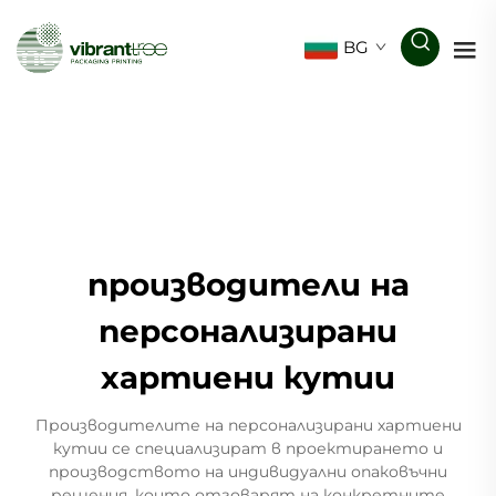
BG
производители на
персонализирани
хартиени кутии
Производителите на персонализирани хартиени
кутии се специализират в проектирането и
производството на индивидуални опаковъчни
решения, които отговарят на конкретните