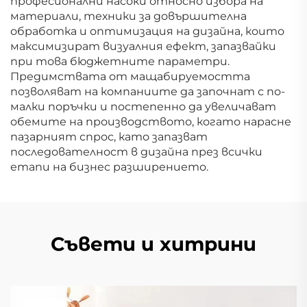
професионални насоки относно избора на
материали, техники за довършителна
обработка и оптимизация на дизайна, които
максимизират визуалния ефект, запазвайки
при това бюджетните параметри.
Предимствата от мащабируемостта
позволяват на компаниите да започнат с по-
малки поръчки и постепенно да увеличават
обемите на производството, когато нарасне
пазарният спрос, като запазват
последователност в дизайна през всички
етапи на бизнес разширението.
Съвети и хитрини