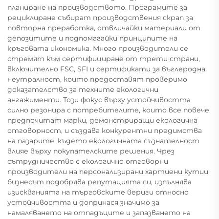
планиране на производството. Програмите за
рециклиране събират производствения скрап за
повторна преработка, отвличайки материали от
депозитите и подпомагайки принципите на
кръговата икономика. Много производители се
стремят към сертифициране от трети страни,
включително FSC, SFI и сертификати за въглеродна
неутралност, които предоставят проверимо
доказателство за техните екологични
ангажименти. Този фокус върху устойчивостта
силно резонира с потребителите, които все повече
предпочитат марки, демонстриращи екологична
отговорност, и създава конкурентни предимства
на пазарите, където екологичната съзнателност
влияе върху покупателските решения. Чрез
сътрудничество с екологично отговорни
производители на персонализирани хартиени кутии
бизнесът подобрява репутацията си, изпълнява
изискванията на търговските вериги относно
устойчивостта и допринася значимо за
намаляването на отпадъците и запазването на