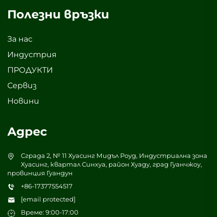
Полезни връзки
За нас
Индустрия
ПРОДУКТИ
Сервиз
Новини
Адрес
Сграда 2, № 11 Хуасинг Мидъл Роуд, Индустриална зона
Хуасинг, квартал Синхуа, район Хуаду, град Гуанчжоу,
провинция Гуандун
+86-17377554517
[email protected]
Време: 9:00-17:00