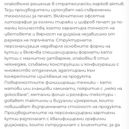
опаковъчно решение в стратегически марков актив.
Тези производители използват най-съвременни
технологии за печат, включително офсетна
литография за големи тиражи и цифров печат за по-
малки количества, което гарантира точност на
цветовете и вярност на дизайна независимо от
размера на поръчката. Структурната
персонализация надхвърля основните форми на
кутии и включва специализирани формати като
кутии с магнитно затваряне, опаковки в стил
чекмедже, сгъваеми конструкции и конфигурации с
множество отделения, адаптирани към
конкретните изисквания на продукта.
Повърхностните финиширащи техники – като
матови или гланцови ламинати, покрития с „меко на
докосване“, метални фолио и релефни текстури –
добавят тактилни и визуални измерения, които
повишават възприеманата стойност на продукта.
Производителите на персонализирани хартиени
кутии разполагат с квалифицирани графични
дизайнери, които сътрудничат с клиентите, за да