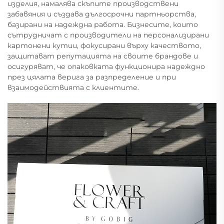
изделия, намалява скъпите производствени
забавяния и създава дългосрочни партньорства,
базирани на надеждна работа. Бизнесите, които
сътрудничат с производители на персонализирани
картонени кутии, фокусирани върху качеството,
защитават репутацията на своите брандове и
осигуряват, че опаковката функционира надеждно
през цялата верига за разпределение и при
взаимодействията с клиентите.