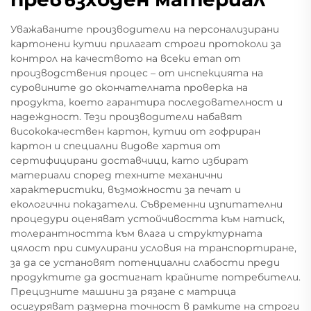
Уважаваните производители на персонализирани
картонени кутии прилагат строги протоколи за
контрол на качеството на всеки етап от
производствения процес – от инспекцията на
суровините до окончателната проверка на
продукта, което гарантира последователност и
надеждност. Тези производители набавят
висококачествен картон, кутии от гофриран
картон и специални видове хартия от
сертифицирани доставчици, като избират
материали според техните механични
характеристики, възможности за печат и
екологични показатели. Съвременни изпитателни
процедури оценяват устойчивостта към натиск,
толерантността към влага и структурната
цялост при симулирани условия на транспортиране,
за да се установят потенциални слабости преди
продуктите да достигнат крайните потребители.
Прецизните машини за рязане с матрица
осигуряват размерна точност в рамките на строги