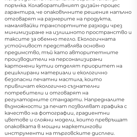
поръчка. Колаборативният дизайн-процес
гарантира, че опаковъчните решения напълно
отговарят на размерите на продукта,
намалявайки транспортните разходи чрез
минимизиране на излишното пространство и
таксите за обемно тегло. Екологичната
устойчивост представлява основно
предимство, тъй като авторитетните
производители на персонализирани
картонени кутии отделят приоритет на
рециклирани материали и екологично
безопасни печатни мастила, които
привличат екологично съзнателни
потребители и отговарят на
регулаторните стандарти. Напредналите
възможности за печат позволяват графика с
качество на фотографии, градиентни
цветове и сложни модели, които превръщат
опаковката в мощни маркетингови
инструменти на търговските дисплеи.