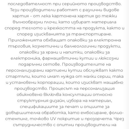
последователност при серийното производство.
Тези производители работят с различни видове
хартия – от лека картонена хартия до тежки
вълнообразни плочи, като избират материала
според теглото и крехкостта на продукта, както и
според изискванията за транспортиране.
Приложенията обхващат опаковки за електронна
търговия, козметични и балнеологични продукти,
опаковки за храни и напитки, опаковки за
електроника, фармацевтични кутии и люксозни
подаръчни сетове. Производителите на
персонализирани хартиени кутии обслужват както
стартъпи, които имат нужда от малки серии, така
и установени корпорации, които изискват мащабно
производство. Процесът на персонализация
обикновено включва консултации относно
структурния дизайн, избора на материал,
спецификациите за печат и опциите за
довършителна обработка, като ембосиране, фолио-
стемпинг, точково UV покритие и прозорчета. Чрез
сътрудничество с опитни производители на