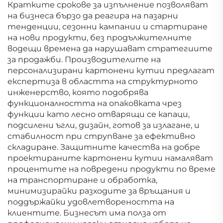
Кратките срокове за изпълнение позволяват
на бизнеса бързо да реагира на пазарни
тенденции, сезонни кампании и стартиране
на нови продукти, без продължителните
водещи времена да нарушават стратегиите
за продажби. Производителите на
персонализирани картонени кутии предлагат
експертиза в областта на структурното
инженерство, която подобрява
функционалността на опаковката чрез
функции като лесно отварящи се капаци,
подсилени ъгли, дизайн, готов за излагане, и
стабилност при струпване за ефективно
складиране. Защитните качества на добре
проектираните картонени кутии намаляват
процентите на повредени продукти по време
на транспортиране и обработка,
минимизирайки разходите за връщания и
поддържайки удовлетвореността на
клиентите. Бизнесът има полза от