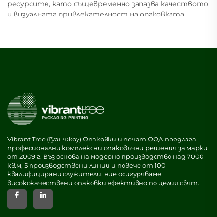
ресурсите, като същевременно запазва качеството
и визуалната привлекателност на опаковката.
Vibrant Tree (Гуанчжоу) Опаковки и печат ООД предлага
професионални комплексни опаковъчни решения за марки
от 2009 г. Въз основа на модерно производство над 7000
кв.м, 5 производствени линии и повече от 100
квалифицирани служители, ние осигуряваме
висококачествени опаковки ефективно по целия свят.