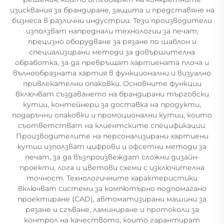
изисквания за брандиране, защита и представяне на
бизнеса в различни индустрии. Тези производители
използват напреднали технологии за печат,
прецизно оборудване за рязане по шаблон и
специализирани методи за довършителна
обработка, за да превръщат хартиената плоча и
вълнообразната хартия в функционални и визуално
привлекателни опаковки. Основните функции
включват създаването на брандирани търговски
кутии, контейнери за доставка на продукти,
подаръчни опаковки и промоционални кутии, които
съответстват на клиентските спецификации.
Производителите на персонализирани хартиени
кутии използват цифрови и офсетни методи за
печат, за да възпроизвеждат сложни дизайн-
проекти, лога и цветови схеми с изключителна
точност. Технологичните характеристики
включват системи за компютърно подпомагано
проектиране (CAD), автоматизирани машини за
рязане и сгъване, ламиниране и протоколи за
контрол на качеството, които гарантират