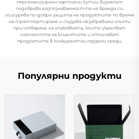
персонализирани хартиени кутии бизнесът
подобрява разпознаваемостта на бранда си,
осигурява по-добра защита на продуктите по време
на транспортиране и създава незабравими опити
при отваряне на опаковката, които укрепват
лоялността на клиентите и отличават
продуктите в конкурентни пазарни среди.
Популярни продукти