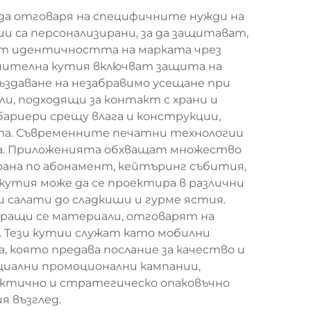
да отговаря на специфичните нужди на
и са персонализирани, за да защитават,
ят идентичността на марката чрез
анителна кутия включват защита на
ъздаване на незабравимо усещане при
, подходящи за контакт с храни и
ариери срещу влага и конструкции,
ата. Съвременните печатни технологии
ата. Приложенията обхващат множество
храна по абонамент, кейтъринг събития,
утия може да се проектира в различни
 и салати до сладкиши и гурме ястия.
иращи се материали, отговарят на
 Тези кутии служат като мобилни
 която предава послание за качество и
ециални промоционални кампании,
ктично и стратегическо опаковъчно
 възглед.