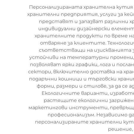
Персонализираната хранителна кутия 
хранителни предприятия, услуги за кей
представят и запазват различни 
индивидуални дизайнерски елемент
хранителните продукти по време на 
отваряне за клиентите. Технолог
съответстващи на изискванията за
устойчиви на температурни промени, 
позволяват ярки графики, лога и пос
сектори, включително доставка на хран
подаръчни кошници и търговски храни
форми, размери и стилове, за да се 
Екологичните варианти, изработе
растящите екологични загрижено
маркетингови инструменти, превръщайк
професионализъм. Независимо да
персонализираните хранителни кут
решение,