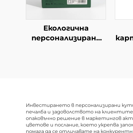
Екологична
персонализирана
кар
сгъваема пощенска
пе
кутия от вълнест
печ
картон
Опаковъчна кутия
за пратки, дрехи,
и
хартия, картон,
д
подходяща за
Инвестирането в персонализирани кути
печалба и задоволството на клиентите
подаръци
опаковъчно решение в маркетингов акт
цветове и послание, което укрепва зап
помага да се отличавате на конкурентн