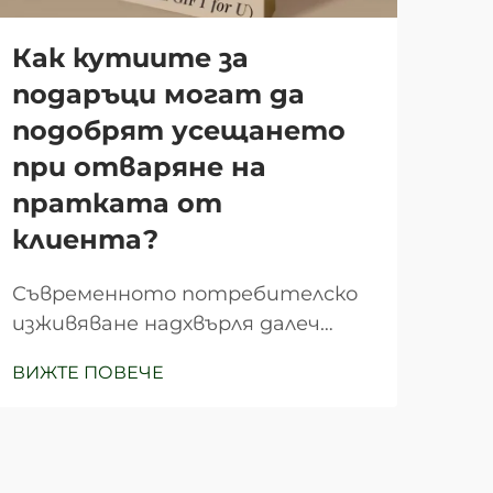
Как кутиите за
Ро
подаръци могат да
въ
подобрят усещането
пр
при отваряне на
пр
пратката от
ку
клиента?
Защ
по 
Съвременното потребителско
съх
изживяване надхвърля далеч
ВИЖ
зад
продукта сам по себе си и
ВИЖТЕ ПОВЕЧЕ
раз
включва всеки контакт от
Вът
момента на откриване до
същ
доставката. Сред тези ключови
оси
моменти, изживяването при