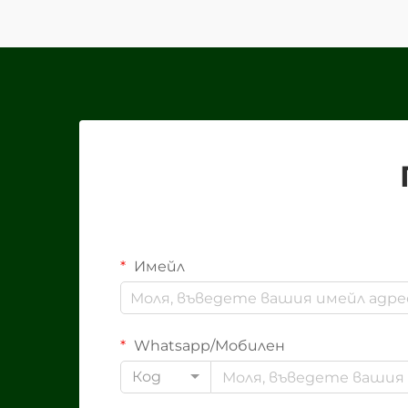
хартиена кутия за нуждите на
опаковката на вашия бранд
изисква внимателно...
Имейл
Whatsapp/Мобилен
Код