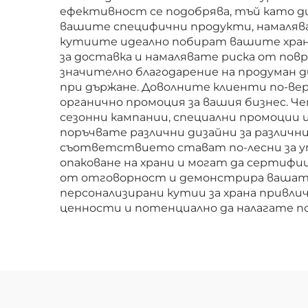
ефективност се подобрява, тъй като д
вашите специфични продукти, намаляв
кутиите идеално побират вашите хран
за доставка и намалявате риска от пов
значително благодарение на продуман 
при държане. Доволните клиенти по-ве
органично промоция за вашия бизнес. Ч
сезонни кампании, специални промоции и
поръчвате различни дизайни за различн
съответствието стават по-лесни за уп
опаковане на храни и могат да сертифи
от отговорност и демонстрира вашата
персонализирани кутии за храна привл
ценности и потенциално да налагате по