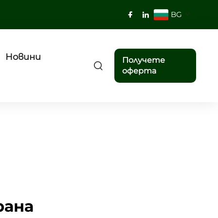
BG
Новини
Получете
оферта
рана