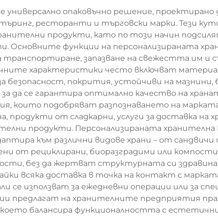
е универсално опаковъчно решение, проектирано 
търинг, ресторанти и търговски марки. Тези кути
хранителни продукти, като по този начин подсил
и. Основните функции на персонализираната хр
транспортиране, запазване на свежестта им и с
ичните характеристики често включват материали
 безопасност, покрития, устойчиви на мазнини, б
за да се гарантира оптимално качество на хран
лания, които подобряват разпознаването на марк
а, продукти от сладкарни, услуги за доставка на 
телни продукти. Персонализираната хранителна к
адаптира към различни видове храни – от сандвичи
ни от рециклирани, биоразградими или компост
сти, без да жертват структурната си здравина.
и всяка доставка в точка на контакт с марката,
ли се използват за ежедневни операции или за сп
ии предлагат на хранителните предприятия пра
 което балансира функционалността с естетичния