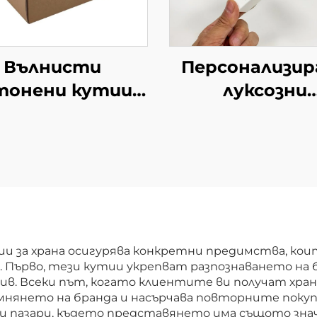
Вълнисти
Персонализир
тонени кутии с
луксозни
рсонализиран
картонени ку
ат, икономична
за кафе с
квадратна
индивидуал
опаковка с
дизайн
ндивидуален
Висококачест
изайн на лого
подаръчни
картонени ку
и за храна осигурява конкретни предимства, ко
. Първо, тези кутии укрепват разпознаването на
за кафе
ив. Всеки път, когато клиентите ви получат хра
омнянето на бранда и насърчава повторните покуп
и пазари, където представянето има същото знач