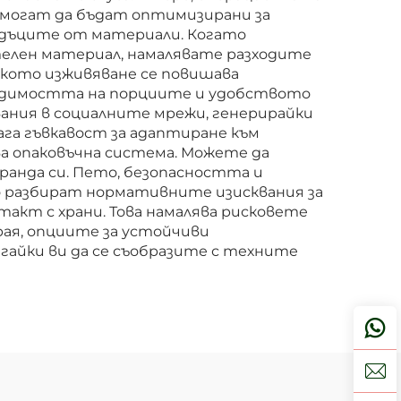
 могат да бъдат оптимизирани за
адъците от материали. Когато
елен материал, намалявате разходите
ското изживяване се повишава
 видимостта на порциите и удобството
ания в социалните мрежи, генерирайки
ага гъвкавост за адаптиране към
ва опаковъчна система. Можете да
ранда си. Пето, безопасността и
о разбират нормативните изисквания за
акт с храни. Това намалява рисковете
ая, опциите за устойчиви
гайки ви да се съобразите с техните