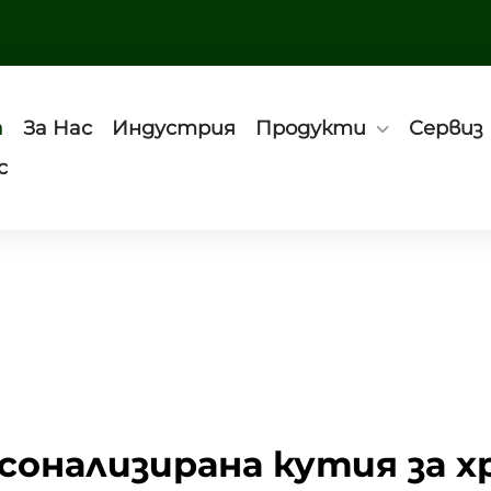
а
За Нас
Индустрия
Продукти
Сервиз
с
сонализирана кутия за х