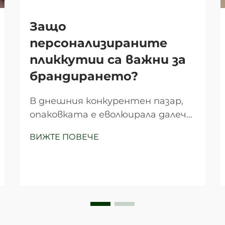
Защо
персонализираните
пликкутии са важни за
брандирането?
В днешния конкурентен пазар,
опаковката е еволюирала далеч
зад традиционната си роля да
ВИЖТЕ ПОВЕЧЕ
просто предпазва продуктите
по време на транспорт.
Персонализираните сгъваеми
кутии се превърнаха в мощен
инструмент за брандиране,
който значително влияе на
потребителското възприятие,