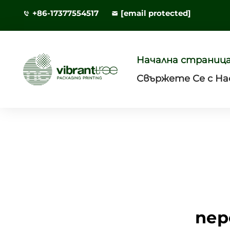
+86-17377554517
[email protected]
Начална страниц
Свържете Се с На
пер