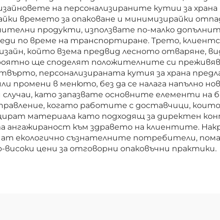
изайновете на персонализираните кутии за храна
айки времето за опаковане и минимизирайки отп
ителни продукти, използвате по-малко допълнит
реди по време на транспортиране. Трето, клиент
дизайн, който взема предвид лесното отваряне,
роятно ще споделят положителните си преживяв
етвърто, персонализираната кутия за храна предл
ли промени в менюто, без да се налага напълно но
и случаи, като запазвате основните елементи на б
равление, когато работите с доставчици, коит
цират материала като подходящ за директен конт
 ангажираност към здравето на клиентите. Накр
ичат екологично съзнателните потребители, пома
-високи цени за отговорни опаковъчни практики.