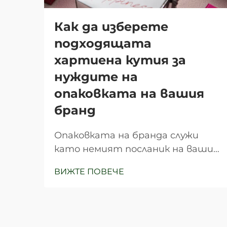
Как да изберете
подходящата
хартиена кутия за
нуждите на
опаковката на вашия
бранд
Опаковката на бранда служи
като немият посланик на вашия
бизнес, създавайки първото
ВИЖТЕ ПОВЕЧЕ
впечатление, което може да
определи възприемането от
клиентите и техните покупко-
решения. Изборът на подходяща