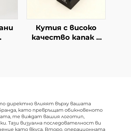
ани
Кутия с високо
качество капак и
тии
основа горе долу
дисплей опаковка с
ен
прозорец дебела
твърда картонена
вени
кутия за подарък
за топки за тенис
тии
и голф
ито директно влияят върху вашата
 бранда, като превръщат обикновеното
ната, те виждат вашия логотип,
ки. Тази визуална последователност ви
ение като вкуса. Второ, операционната