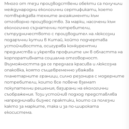
Много от тези производствени обекти са получили
международни екологични сертификати, което
потвърждава техните ангажименти към
отговорно производство. За марки, насочени към
екологично съзнателни потребители,
сътрудничеството с производител на люксозни
подаръчни кутии в Китай, който подчертава
устойчивостта, осигурява конкурентни
предимства и укрепва профилите им в областта на
корпоративната социална отговорност.
Възможността да се предлага красива и люксозна
опаковка, която същевременно уважава
планетарните граници, силно резонира с модерните
потребители, които все повече вземат
покупателни решения, базирани на екологични
съображения. Този устойчив подход представлява
напредничави бизнес практики, които са полезни
както за марките, така и за по-широката
екосистема.