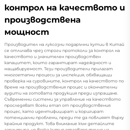
контрол на качеството и
производствена
мощност
Производител на луксозни подаръчни кутии в Китай
се отличава чрез строги протоколи за контрол на
качеството и значителен производствен
капацитет, които гарантират надеждност и
мащабируемост. Тези производители прилагат
многоетапни процеси за инспекция, обхващащи
проверка на суровините, контрол на качеството по
време на производствения процес и окончателни
аудити на готовата продукция преди изпращане.
Съвременни системи за управление на качеството
проследяват всеки етап от производствения
процес, като идентифицират и коригират
потенциални проблеми, преди те да повлияят върху
крайния продукт. Това внимание към детайлите
гарантира, че всяка кутия отговаря точно на