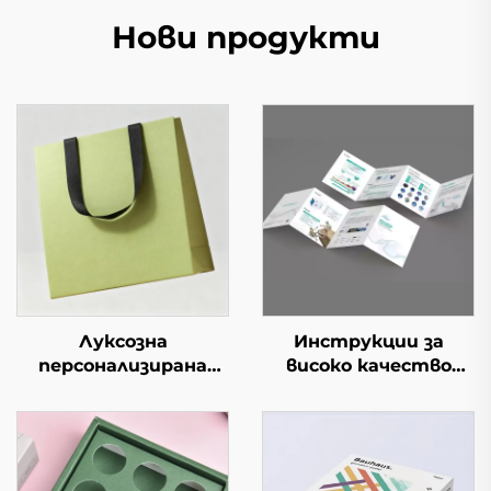
Нови продукти
Луксозна
Инструкции за
персонализирана
високо качество
хартиена торбичка
Приемлива
от биоразградим
персонализация
материал с лого за
Малка брошура
бижута, козметика,
Хартия
свещи, парфюми, за
Висококачествен