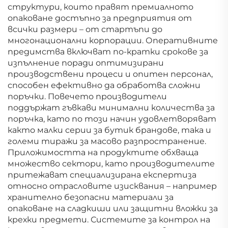
структури, които правят премиалното
опаковане достъпно за предприятия от
всички размери – от стартъпи до
многонационални корпорации. Оперативните
предимства включват по-кратки срокове за
изпълнение поради оптимизирани
производствени процеси и опитен персонал,
способен ефективно да обработва сложни
поръчки. Повечето производители
поддържат гъвкави минимални количества за
поръчка, като по този начин удовлетворяват
както малки серии за бутик брандове, така и
големи тиражи за масово разпространение.
Приложимостта на продуктите обхваща
множество сектори, като производителите
притежават специализирана експертиза
относно отрасловите изисквания – например
хранително безопасни материали за
опаковане на сладкиши или защитни вложки за
крехки предмети. Системите за контрол на