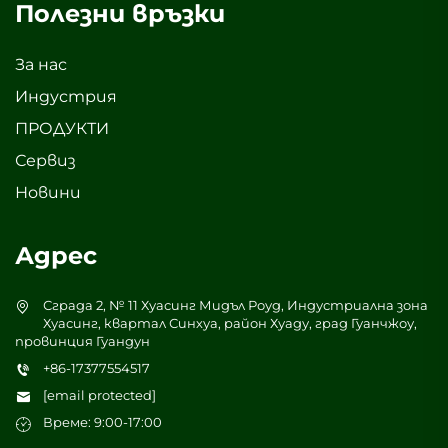
Полезни връзки
За нас
Индустрия
ПРОДУКТИ
Сервиз
Новини
Адрес
Сграда 2, № 11 Хуасинг Мидъл Роуд, Индустриална зона
Хуасинг, квартал Синхуа, район Хуаду, град Гуанчжоу,
провинция Гуандун
+86-17377554517
[email protected]
Време: 9:00-17:00