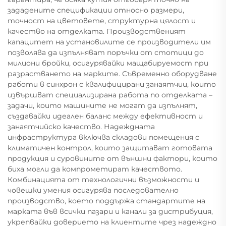
зададените спецификации относно размери,
точност на цветовете, структурна цялост и
качество на отделката. Производственият
капацитет на установилите се производители им
позволява да изпълняват поръчки от стотици до
милиони бройки, осигурявайки мащабируемост при
разрастването на марките. Съвременно оборудване
работи в синхрон с квалифицирани занаятчии, които
извършват специализирана работа по отделката –
задачи, които машините не могат да изпълнят,
създавайки идеален баланс между ефективност и
занаятчийско качество. Надеждната
инфраструктура включва складови помещения с
климатичен контрол, които защитават готовата
продукция и суровините от външни фактори, които
биха могли да компрометират качеството.
Комбинацията от технологични възможности и
човешки умения осигурява последователно
производство, което поддържа стандартите на
марката във всички пазари и канали за дистрибуция,
укрепвайки доверието на клиентите чрез надеждно