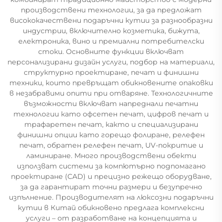
производствени технологии, за да предложат
висококачествени подаръчни кутии за разнообразни
индустрии, включително козметика, бижута,
електроника, вино и премиални потребителски
стоки. Основните функции включват
персонализирани дизайн услуги, подбор на материали,
структурно проектиране, печат и финишни
техники, които превръщат обикновените опаковки
в незабравими опити при отваряне. Технологичните
възможности включват напреднали печатни
технологии като офсетен печат, цифров печат и
трафаретен печат, както и специализирани
финишни опции като горещо фолиране, релефен
печат, обратен релефен печат, UV-покритие и
ламиниране. Много производствени обекти
използват системи за компютърно подпомагано
проектиране (CAD) и прецизно режещо оборудване,
за да гарантират точни размери и безупречно
изпълнение. Производителят на люксозни подаръчни
кутии в Китай обикновено предлага комплексни
услуги – от разработване на концепцията и