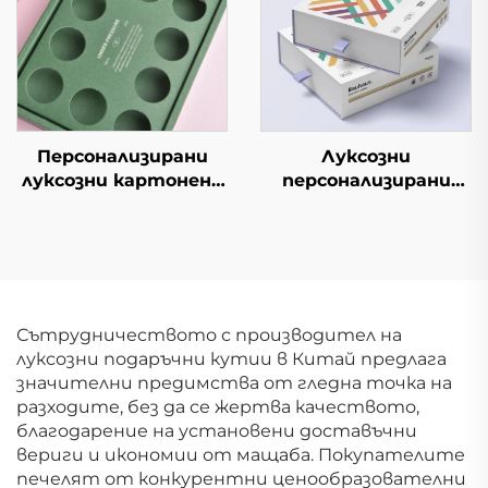
бутик и опаковане
листовка
на подаръци
Персонализирани
Луксозни
луксозни картонени
персонализирани
кутии за кафе с
изтеглящи се
индивидуален дизайн
опаковки за
Висококачествени
парфюми, етерични
подаръчни
масла, тениджа,
картонени кутии за
бузова червила и
кафе
други козметични
Сътрудничеството с производител на
продукти с матова
луксозни подаръчни кутии в Китай предлага
повърхност и
значителни предимства от гледна точка на
златно фолио
разходите, без да се жертва качеството,
благодарение на установени доставъчни
вериги и икономии от мащаба. Покупателите
печелят от конкурентни ценообразователни