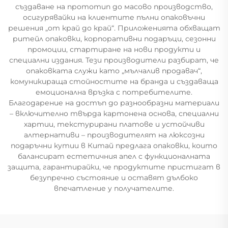
създаване на прототип до масово производство,
осигурявайки на клиентите пълни опаковъчни
решения „от край до край“. Приложенията обхващат
ритейл опаковки, корпоративни подаръци, сезонни
промоции, стартиране на нови продукти и
специални издания. Тези производители разбират, че
опаковката служи като „мълчалив продавач“,
комуникираща стойностите на бранда и създаваща
емоционална връзка с потребителите.
Благодарение на достъп до разнообразни материали
– включително твърда картонена основа, специални
хартии, текстурирани платове и устойчиви
алтернативи – производителят на люксозни
подаръчни кутии в Китай предлага опаковки, които
балансират естетичния апел с функционалната
защита, гарантирайки, че продуктите пристигат в
безупречно състояние и оставят дълбоко
впечатление у получателите.