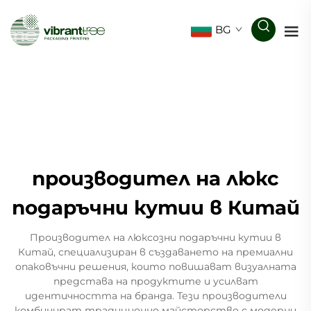
BG
производител на люкс
подаръчни кутии в Китай
Производител на люксозни подаръчни кутии в
Китай, специализиран в създаването на премиални
опаковъчни решения, които повишават визуалната
представа на продуктите и усилват
идентичността на бранда. Тези производители
комбинират традиционно майсторство с модерни