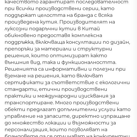
качеството гарантират последователност
при всички производствени серии, като
поддържат целостта на бранда с всяка
произведена кутия. Производителят на
луксозни подаръчни кутии в Китай
обикновено предоставя комплексна
поддръжка, включваща консултации по дизайн,
препоръки за материали и структурни
решения, които оптимизират както
външния вид, така и функционалността.
Решенията са информативни и полезни при
вземане на решения, като включват
сертификати за съответствие с екологични
стандарти, етични производствени
практики и международни изисквания за
транспортиране. Много производствени
обекти предлагат допълнителни услуги като
управление на запасите, директно изпращане
до множество локации и възможности за
персонализация, които позволяват на
брандовете да се отличават на конкурентни