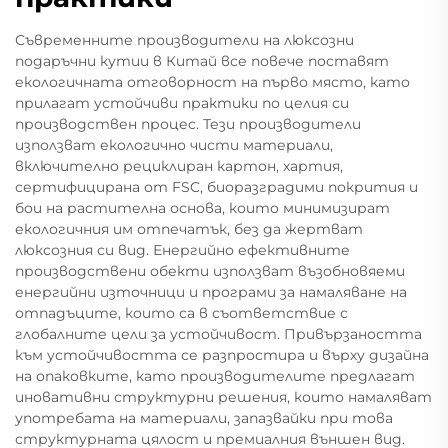
Съвременните производители на люксозни
подаръчни кутии в Китай все повече поставят
екологичната отговорност на първо място, като
прилагат устойчиви практики по целия си
производствен процес. Тези производители
използват екологично чисти материали,
включително рециклиран картон, хартия,
сертифицирана от FSC, биоразградими покрития и
бои на растителна основа, които минимизират
екологичния им отпечатък, без да жертват
люксозния си вид. Енергийно ефективните
производствени обекти използват възобновяеми
енергийни източници и програми за намаляване на
отпадъците, които са в съответствие с
глобалните цели за устойчивост. Привързаността
към устойчивостта се разпростира и върху дизайна
на опаковките, като производителите предлагат
иновативни структурни решения, които намаляват
употребата на материали, запазвайки при това
структурната цялост и премиалния външен вид.