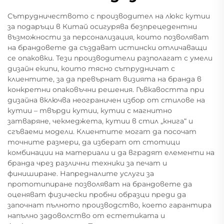
Сътрудничеството с производител на люкс кутии
за подаръци в Китай осигурява безпрецедентни
възможности за персонализация, които позволяват
на брандовете да създават истински отличаващи
се опаковки. Тези производители разполагат с умели
дизайн екипи, които тясно сътрудничат с
клиентите, за да превърнат визията на бранда в
конкретни опаковъчни решения. Гъвкавостта при
дизайна включва неограничен избор от стилове на
кутии – твърди кутии, кутии с магнитно
затваряне, чекмеджета, кутии в стил „книга“ и
сгъваеми модели. Клиентите могат да посочат
точните размери, да изберат от стотици
комбинации на материали и да вградят елементи на
бранда чрез различни техники за печат и
финиширане. Напредналите услуги за
прототипиране позволяват на брандовете да
оценяват физически пробни образци преди да
започнат пълното производство, което гарантира
напълно задоволство от естетиката и