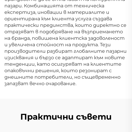
пазари. Комбинацията от техническа
експертиза, иновации в материалите и
ориентирана към клиента услуга създава
практически предимства, които директно се
отразяват в подобряване на възприемането
на бранда, повишена клиентска задоволеност
и увеличена стойност на продукта. Тези
производители разбират глобалните пазарни
изисквания и бързо се адаптират към новите
тенденции, като осигуряват на клиентите
опаковъчни решения, които резонират с
днешните потребители, но същевременно
запазват вечно очарование.
Практични съвети