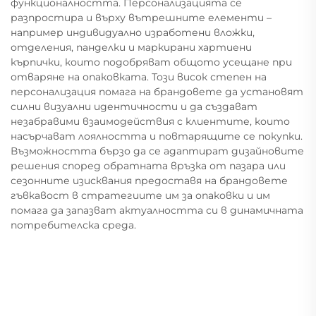
функционалността. Персонализацията се
разпростира и върху вътрешните елементи –
например индивидуално изработени вложки,
отделения, панделки и маркирани хартиени
кърпички, които подобряват общото усещане при
отваряне на опаковката. Този висок степен на
персонализация помага на брандовете да установят
силни визуални идентичности и да създават
незабравими взаимодействия с клиентите, които
насърчават лоялността и повтарящите се покупки.
Възможността бързо да се адаптират дизайновите
решения според обратната връзка от пазара или
сезонните изисквания предоставя на брандовете
гъвкавост в стратегиите им за опаковки и им
помага да запазват актуалността си в динамичната
потребителска среда.