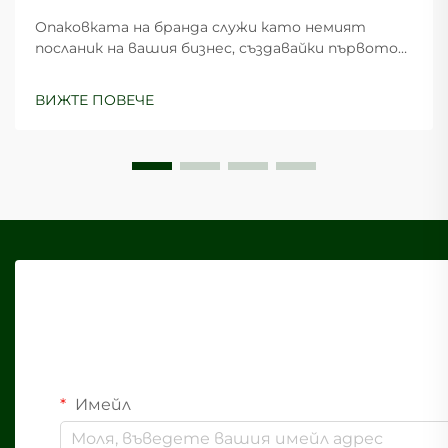
Опаковката на бранда служи като немият
посланик на вашия бизнес, създавайки първото
впечатление, което може да определи
възприемането от клиентите и техните
ВИЖТЕ ПОВЕЧЕ
покупко-решения. Изборът на подходяща
хартиена кутия за нуждите на опаковката на
вашия бранд изисква внимателно...
Имейл