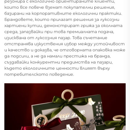
резонира с екологично ориентираните клиенти,
които все повече вземат покупателни решения,
базирани на корпоративните екологични практики.
Брандовете, които прилагат решения за луксозни
хартиени кутии, демонстрират грижа за околната
среда, запазвайки при това премиалната подача,
изисквана от луксозния пазар. Това съчетание
отстранява изкуствения избор между устойчивост
и качество и доказва, че отговорната опаковка може
да подсили, а не да намали престижа на бранда,
създавайки конкурентни предимства на пазари,
където екологичните ценности влияят върху
потребителското поведение.