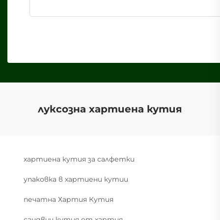
луксозна хартиена кутия
хартиена кутия за салфетки
упаковка в хартиени кутии
печатна Хартия Кутия
сандвич кутия от хартия