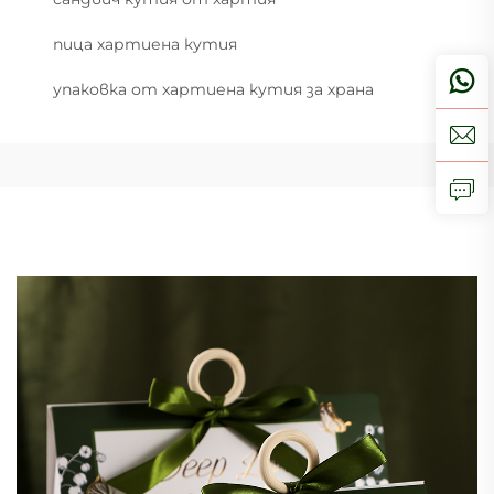
пица хартиена кутия
упаковка от хартиена кутия за храна