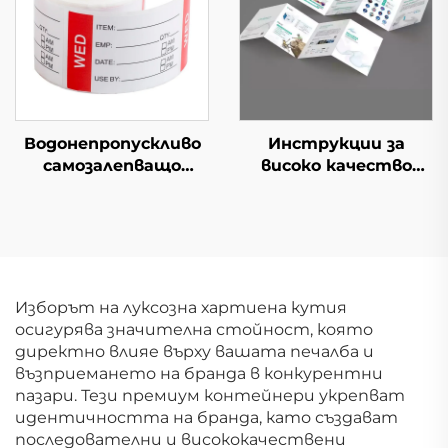
бутик и опаковане
на подаръци
Водонепропускливо
Инструкции за
самозалепващо
високо качество
етикетно роло
Приемлива
Цветна хартия за
персонализация
хранителни стоки
Малка брошура
Изложение и
Хартия
промоция Доставка
Висококачествен
за супермаркети
листовка
Изборът на луксозна хартиена кутия
осигурява значителна стойност, която
директно влияе върху вашата печалба и
възприемането на бранда в конкурентни
пазари. Тези премиум контейнери укрепват
идентичността на бранда, като създават
последователни и висококачествени