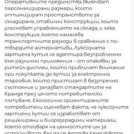
Оперативните предимства включват
персонализирани размери, които
оптимизират пространството за
складиране, стабилни конструкции, които
улесняват управлението на склада, и лека
конструкция, която намалява
транспортните разходи в сравнение с по-
твърдите алтернативи. Луксозната
хартиена кутия се адаптира безпроблемно
към различни приложения – от опаковки за
ритейл дисплеи, които привличат внимание
при покупката, до кутии за електронна
търговия, които пристигат в безупречно
състояние и запазват стандартите на
бранда през цялото потребителско
пътуване. Екологично ориентираните
потребители оценяват факта, че луксозните
хартиени кутии се изработват от
рециклирани и биоразградими материали,
което отговаря на ценностите им за
устойчивост, без да се жертва качеството.