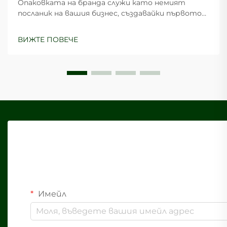
Опаковката на бранда служи като немият
посланик на вашия бизнес, създавайки първото
впечатление, което може да определи
възприемането от клиентите и техните
ВИЖТЕ ПОВЕЧЕ
покупко-решения. Изборът на подходяща
хартиена кутия за нуждите на опаковката на
вашия бранд изисква внимателно...
Имейл