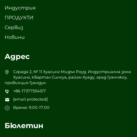
Индустрия
ПРОДУКТИ
Сервиз
Новини
Адрес
Сграда 2, № 11 Хуасинг Мидъл Роуд, Индустриална зона
Хуасинг, квартал Синхуа, район Хуаду, град Гуанчжоу,
провинция Гуандун
+86-17377554517
[email protected]
Време: 9:00-17:00
Бюлетин