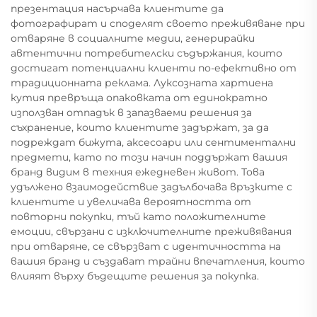
презентация насърчава клиентите да
фотографират и споделят своето преживяване при
отваряне в социалните медии, генерирайки
автентични потребителски съдържания, които
достигат потенциални клиенти по-ефективно от
традиционната реклама. Луксозната хартиена
кутия превръща опаковката от единократно
използван отпадък в запазваеми решения за
съхранение, които клиентите задържат, за да
подреждат бижута, аксесоари или сентиментални
предмети, като по този начин поддържат вашия
бранд видим в техния ежедневен живот. Това
удължено взаимодействие задълбочава връзките с
клиентите и увеличава вероятността от
повторни покупки, тъй като положителните
емоции, свързани с изключителните преживявания
при отваряне, се свързват с идентичността на
вашия бранд и създават трайни впечатления, които
влияят върху бъдещите решения за покупка.