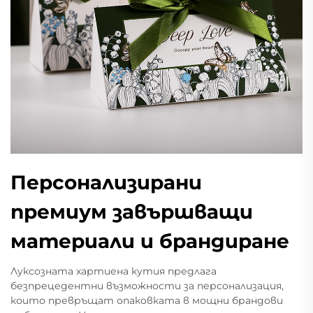
Персонализирани
премиум завършващи
материали и брандиране
Луксозната хартиена кутия предлага
безпрецедентни възможности за персонализация,
които превръщат опаковката в мощни брандови