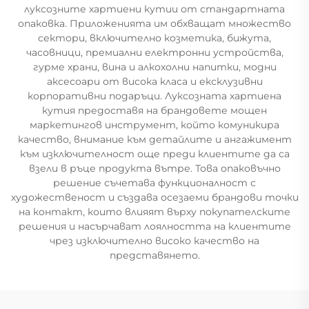
луксозните хартиени кутии от стандартната
опаковка. Приложенията им обхващат множество
сектори, включително козметика, бижута,
часовници, премиални електронни устройства,
гурме храни, вина и алкохолни напитки, модни
аксесоари от висока класа и ексклузивни
корпоративни подаръци. Луксозната хартиена
кутия предоставя на брандовете мощен
маркетингов инструмент, който комуникира
качество, внимание към детайлите и ангажимент
към изключителност още преди клиентите да са
взели в ръце продукта вътре. Това опаковъчно
решение съчетава функционалност с
художественост и създава осезаеми брандови точки
на контакт, които влияят върху покупателските
решения и насърчават лоялността на клиентите
чрез изключително високо качество на
представянето.