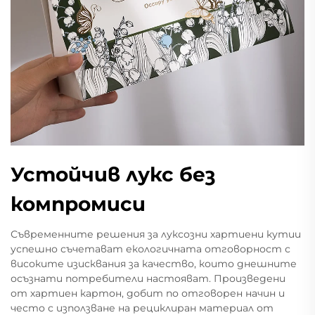
Устойчив лукс без
компромиси
Съвременните решения за луксозни хартиени кутии
успешно съчетават екологичната отговорност с
високите изисквания за качество, които днешните
осъзнати потребители настояват. Произведени
от хартиен картон, добит по отговорен начин и
често с използване на рециклиран материал от