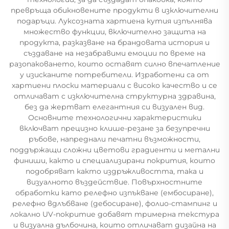
превръща обикновените продукти в изключителни
подаръци. Луксозната хартиена кутия изпълнява
множество функции, включително защита на
продукта, разказване на брандовата история и
създаване на незабравими емоции по време на
разопаковането, които оставят силно впечатление
у изисканите потребители. Изработени са от
хартиени плоски материали с високо качество и се
отличават с изключителна структурна здравина,
без да жертват елегантния си визуален вид.
Основните технологични характеристики
включват прецизно клише-резане за безупречни
ръбове, напреднали печатни възможности,
поддържащи сложни цветови градиенти и метални
финиши, както и специализирани покрития, които
подобряват както издръжливостта, така и
визуалното въздействие. Повърхностните
обработки като релефно изпъкване (ембосиране),
релефно вдлъбване (дебосиране), фолио-стампинг и
локално UV-покритие добавят тримерна текстура
и визуална дълбочина, които отличават дизайна на