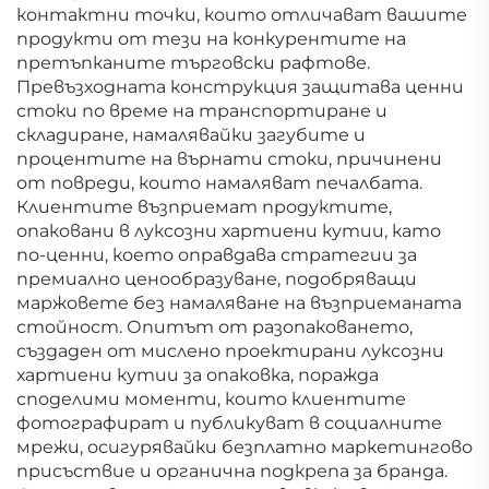
контактни точки, които отличават вашите
продукти от тези на конкурентите на
претъпканите търговски рафтове.
Превъзходната конструкция защитава ценни
стоки по време на транспортиране и
складиране, намалявайки загубите и
процентите на върнати стоки, причинени
от повреди, които намаляват печалбата.
Клиентите възприемат продуктите,
опаковани в луксозни хартиени кутии, като
по-ценни, което оправдава стратегии за
премиално ценообразуване, подобряващи
маржовете без намаляване на възприеманата
стойност. Опитът от разопаковането,
създаден от мислено проектирани луксозни
хартиени кутии за опаковка, поражда
споделими моменти, които клиентите
фотографират и публикуват в социалните
мрежи, осигурявайки безплатно маркетингово
присъствие и органична подкрепа за бранда.