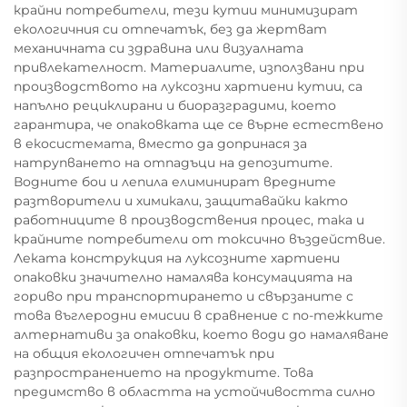
крайни потребители, тези кутии минимизират
екологичния си отпечатък, без да жертват
механичната си здравина или визуалната
привлекателност. Материалите, използвани при
производството на луксозни хартиени кутии, са
напълно рециклирани и биоразградими, което
гарантира, че опаковката ще се върне естествено
в екосистемата, вместо да допринася за
натрупването на отпадъци на депозитите.
Водните бои и лепила елиминират вредните
разтворители и химикали, защитавайки както
работниците в производствения процес, така и
крайните потребители от токсично въздействие.
Леката конструкция на луксозните хартиени
опаковки значително намалява консумацията на
гориво при транспортирането и свързаните с
това въглеродни емисии в сравнение с по-тежките
алтернативи за опаковки, което води до намаляване
на общия екологичен отпечатък при
разпространението на продуктите. Това
предимство в областта на устойчивостта силно