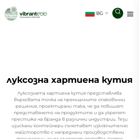
BG
луксозна хартиена кутия
Луксозната хартиена кутия представлява
върховата точка на премиалните опаковъчни
решения, проектирани така, че да повишат
представянето на продуктите и да укрепят
престижа на бранда в различни индустрии. Тези
изискани контейнери съчетават изключително
майсторство с напреднали производствени
технологии, за да създадат опаковка, която