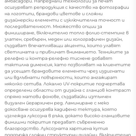
амбасадори. Напреднали технологии за печат
осигуряват репродукция с качество на фотографии
на логотипи, брандови цветове и сложни
дизайнерски елементи с изключителна точност и
последователност. Множество опции за
финиширане, включително топло фолио-стемпинг в
златен, сребърен, меден или холографичен дизайн,
създават впечатляващи акценти, които улавят
светлината и привличат вниманието. Техниките за
релефно и контра-релефно тиснене добавят
тактилна дименсия, като позволяват на клиентите
да усещат брандовите елементи чрез издигнати
или вдлъбнати повърхности, които ангажират
няколко сетива. Локално UV-покритие подчертава
определени области от дизайна с гланцов контраст
спрямо матови фонове, създавайки изтънчен
визуален йерархичен ред. Ламиниране с меко
докосване осигурява кадифено тектура, която
изглежда луксозна в ръка, докато високо-гланцовите
финишни покрития предават съвременно
благородство. Луксозната хартиена кутия
поддържа сложни структурни дизайни, включително