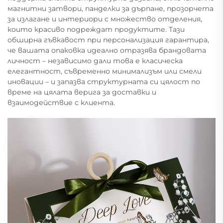
магнитни затвори, панделки за дърпане, прозорчета
за излагане и интериори с множество отделения,
които красиво подреждат продуктите. Тази
обширна гъвкавост при персонализация гарантира,
че вашата опаковка идеално отразява брандовата
личност – независимо дали това е класическа
елегантност, съвременно минимализъм или смели
иновации – и запазва структурната си цялост по
време на цялата верига за доставки и
взаимодействие с клиента.