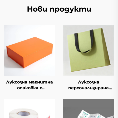
Нови продукти
Луксозна магнитна
Луксозна
опаковка с
персонализирана
персонализирано
хартиена торбичка
лого, твърда
от биоразградим
сгъваема картонена
материал с лого за
кутия с отворящи
бижута, козметика,
се капаци
свещи, парфюми, за