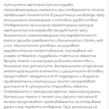
Луксозната хартиена кутия създава
трансформиращи моменти при отварянето, които
превръщат клиентите в защитници на бранда чрез
емоционално ангажиране и сетивно удоволствие.
Отварянето на мислено проектирана луксозна
хартиена кутия разкрива продуктите чрез
внимателно хореографирана последователност,
която засилва очакването и вълнението с всеки нов
слой. Магнитните затвори осигуряват
задоволително съпротивление, последвано от
гладко отваряне, създавайки тактилна обратна
връзка, която сигнализира за високо качество и
внимание към детайлите. Вътрешните отделения,
амортизиращите елементи и защитните вставки
представят продуктите в подредени и визуално
привлекателни композиции, които наподобяват
дисплеите в луксозните търговски обекти.
Опаковането с папирусна хартия, персонализирани
вътрешни панели с печат или скрити послания в
капака продължават преживяването на откриване
далеч след първото отваряне. Тази запомняща се