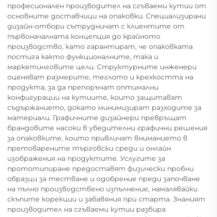
професионален производител на сгъваеми кутии от
основните доставчици на опаковки. Специализирани
дизайн-отбори сътрудничат с клиентите от
първоначалната концепция до крайното
производство, като гарантират, че опаковката
постига както функционалните, така и
маркетинговите цели. Структурните инженери
оценяват размерите, теглото и крехкостта на
продукта, за да препоръчат оптимални
конфигурации на кутиите, които защитават
съдържанието, докато минимизират разходите за
материали. Графичните дизайнери превръщат
брандовите насоки в убедителни графични решения
за опаковките, които привличат вниманието в
претоварените търговски среди и онлайн
изображения на продуктите. Услугите за
прототипиране предоставят физически пробни
образци за тестване и одобрение преди започване
на пълно производствено изпълнение, намалявайки
скъпите корекции и забавяния при старта. Знаният
производител на сгъваеми кутии разбира