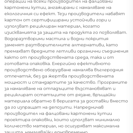
операции на всеки производител на фалцовани
картонени кутии, ангажирани с намаляване на
екологичния си ефект. Тези производители набавят
картон от сертифицирани устойчиви гори и
използват рециклиран материал, когато
изискванията за защита на продукта го позволяват.
Водоразтворими мастила и водни покрития
заменят разтворителните алтернативи, като
премахват вредните летливи органични съединения
както от производствената среда, така и от
готовата опаковка. Енергийно ефективното
производствено оборудване намалява въглеродния
отпечатък, без да жертва производствената
мощност и стандартите за качество. Програмите
за намаляване на отпадъците възстановяват и
рециклират остатъците от рязане, връщайки
материала обратно в веригата за доставки вместо
да го изпращат на депозити. Напредничав
производител на фалцовани картонени кутии
проектира опаковки, които използват минимално
количество материал, но осигуряват максимална
защита, намалявайки едновременно