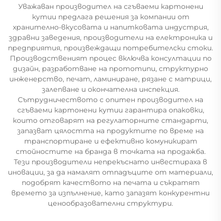
Уважаван производител на сгъваеми картонени
кутии предлага решения за компании от
хранително-вкусовата и напитковата индустрия,
здравни заведения, производители на електроника и
предприятия, произвеждащи потребителски стоки.
Производственият процес включва консултации по
дизайн, разработване на прототипи, структурно
инженерство, печат, ламиниране, рязане с матрици,
залепване и окончателна инспекция.
Сътрудничеството с опитен производител на
сгъваеми картонени кутии гарантира опаковки,
които отговарят на регулаторните стандарти,
запазват цялостта на продуктите по време на
транспортиране и ефективно комуникират
стойностите на бранда в точката на продажба.
Тези производители непрекъснато инвестираха в
иновации, за да намалят отпадъците от материали,
подобрят качеството на печата и съкратят
времето за изпълнение, като запазят конкурентни
ценообразователни структури.