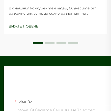
В днешния конкурентен пазар, бизнесите от
различни индустрии силно разчитат на
ефективни опаковъчни решения, за да защитят
продуктите си по време на транспортиране,
ВИЖТЕ ПОВЕЧЕ
като в същото време запазват икономическа
ефективност. Транспортните картони
служат като основа на съвременната
логистика...
Имейл