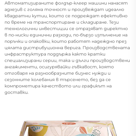
Автоматизираните фолдър-клеер машини нанасят
адхезив с голяма точност и произвеждат идеално
квадратни кутии, които се подреждат ефективно
по време на транспортиране и складиране. Тези
технологични инвестиции се отразяват директно
в по-ниски единични разходи, по-бързо изпълнение на
поръчки и опаковки, които работят надеждно през
цялата дистрибуционна верига. Производствената
инфраструктура поддържа както кратки
специализирани серии, така и дълги производствени
ангажименти, осигурявайки гъвкавост, която
отговаря на разнообразните бизнес нужди и
сезонните колебания в търсенето, без да се
компрометира качеството или графикът на
доставки.