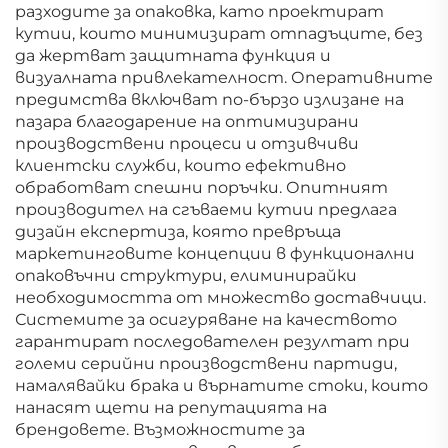
разходите за опаковка, като проектират
кутии, които минимизират отпадъците, без
да жертват защитната функция и
визуалната привлекателност. Оперативните
предимства включват по-бързо излизане на
пазара благодарение на оптимизирани
производствени процеси и отзивчиви
клиентски служби, които ефективно
обработват спешни поръчки. Опитният
производител на сгъваеми кутии предлага
дизайн експертиза, която превръща
маркетинговите концепции в функционални
опаковъчни структури, елиминирайки
необходимостта от множество доставчици.
Системите за осигуряване на качеството
гарантират последователен резултат при
големи серийни производствени партиди,
намалявайки брака и върнатите стоки, които
нанасят щети на репутацията на
брендовете. Възможностите за