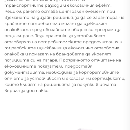
транспортните разходи и екологичния ефект.
Рециклирането остава централен елемент при
вземането на дизайн решения, за да се гарантира, че
крайните потребители могат да изхвърлят
опаковката чрез обичайните общински програми за
рециклиране. Тези практики за устойчивост
отговарят на потребителските предпочитания и
търговските изисквания за екологично отговорна
опаковка и помагат на брандовете да укрепят
позициите си на пазара. Прозрачното отчитане на
екологичните показатели предоставя
документацията, необходима за корпоративните
отчети за устойчивост и екологични сертификати,
които влияят на решенията за покупки в цялата
верига за доставки.