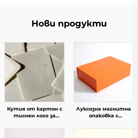
Нови продукти
Кутия от картон с
Луксозна магнитна
тиснен лого за
опаковка с
премиум опаковка с
персонализирано
възможност за
лого, твърда
персонализирано
сгъваема картонена