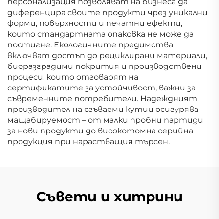
персонализация позволяват на бизнеса да
диференцира своите продукти чрез уникални
форми, повърхности и печатни ефекти,
които стандартната опаковка не може да
постигне. Екологичните предимства
включват достъп до рециклирани материали,
биоразградими покрития и производствени
процеси, които отговарят на
сертификатите за устойчивост, важни за
съвременните потребители. Надеждният
производител на сгъваеми кутии осигурява
мащабируемост – от малки пробни партиди
за нови продукти до високотомна серийна
продукция при нарастващия търсен.
Съвети и хитрини