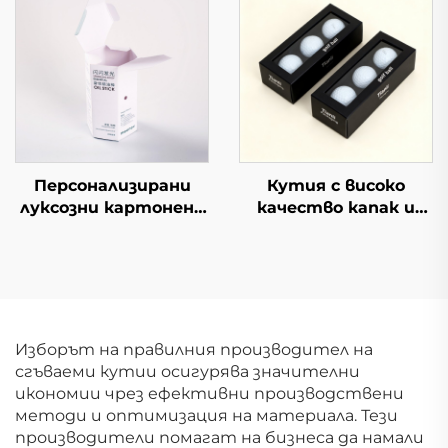
брандиране, идеална
кутия с отворящи
за луксозни подаръци
се капаци
и дисплеи в
търговията
Персонализирани
Кутия с високо
луксозни картонени
качество капак и
кутии за кафе с
основа горе долу
индивидуален дизайн
дисплей опаковка с
Висококачествени
прозорец дебела
подаръчни
твърда картонена
картонени кутии за
кутия за подарък за
кафе
топки за тенис и
Изборът на правилния производител на
голф
сгъваеми кутии осигурява значителни
икономии чрез ефективни производствени
методи и оптимизация на материала. Тези
производители помагат на бизнеса да намали