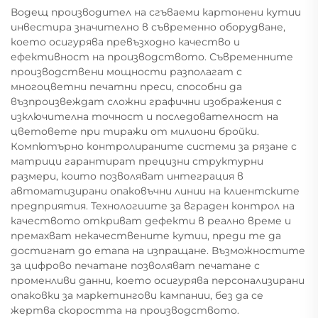
Водещ производител на сгъваеми картонени кутии
инвестира значително в съвременно оборудване,
което осигурява превъзходно качество и
ефективност на производството. Съвременните
производствени мощности разполагат с
многоцветни печатни преси, способни да
възпроизвеждат сложни графични изображения с
изключителна точност и последователност на
цветовете при тиражи от милиони бройки.
Компютърно контролираните системи за рязане с
матрици гарантират прецизни структурни
размери, които позволяват интеграция в
автоматизирани опаковъчни линии на клиентските
предприятия. Технологиите за вграден контрол на
качеството откриват дефекти в реално време и
премахват некачествените кутии, преди те да
достигнат до етапа на изпращане. Възможностите
за цифрово печатане позволяват печатане с
променливи данни, което осигурява персонализирани
опаковки за маркетингови кампании, без да се
жертва скоростта на производството.