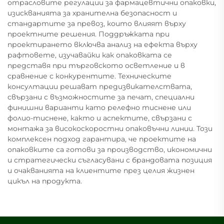
отрасловите регулации за фармацевтични опаковки,
изискванията за хранителна безопасност и
стандартите за превоз, които влияят върху
проектните решения. Поддръжката при
проектирането включва анализ на ефекта върху
рафтовете, изучавайки как опаковката се
представя при търговското осветление и в
сравнение с конкурентите. Техническите
консултации решават предизвикателствата,
свързани с възможностите за печат, специални
финишни варианти като релефно тиснене или
фолио-тиснене, както и аспектите, свързани с
монтажа за високоскоростни опаковъчни линии. Този
комплексен подход гарантира, че проектите на
опаковките са готови за производство, икономични
и стратегически съгласувани с брандовата позиция
и очакванията на клиентите през целия жизнен
цикъл на продукта.