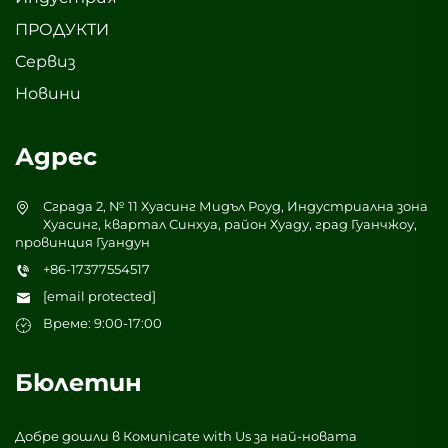
ПРОДУКТИ
Сервиз
Новини
Адрес
Сграда 2, № 11 Хуасинг Мидъл Роуд, Индустриална зона
Хуасинг, квартал Синхуа, район Хуаду, град Гуанчжоу,
провинция Гуандун
+86-17377554517
[email protected]
Време: 9:00-17:00
Бюлетин
Добре дошли в Комunicate with Us за най-новата