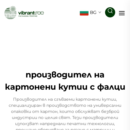
BG
производител на
картонени кутии с фалци
Производител на сгъваеми картонени кутии,
специализиран в производството на универсални
опаковки от картон, които обслужват безброй
индустрии по целия свят. Тези производители
използват напреднали печатни технологии,
прецизно оборудване за рязане с матрици и