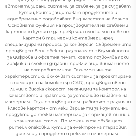
автоматизирани системи за сгъване, за да създават
кутии, които защитават продуктите и
едновременно подобряват видимостта на бранда.
Основната функция на производителя на сгъваеми
картонени кутии е да превръща плоски листове от
картон в тримерни контейнери чрез
специализирани процеси за конверсия. Съвременните
производствени обекти разполагат с възможности
за цифрова и офсетна печат, което позволява ярки
графики и сложни дизайни, привличащи вниманието
на потребителите. Технологичните
характеристики включват системи за проектиране
с помощта на компютър (CAD), производствени
линии с висока скорост, механизми за контрол на
качеството и практики за устойчиво набавяне на
материали. Тези производители работят с различни
класове картон – от леки варианти за козметични
продукти до тежки материали за фармацевтични и
хранителни стоки. Приложенията обхващат
ритейл опаковки, кутии за електронна търговия,
дисплеи за продукти и рекламни материали.