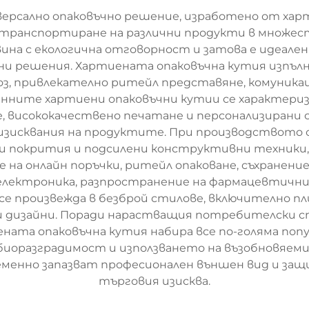
ерсално опаковъчно решение, изработено от харт
и транспортиране на различни продукти в множест
на с екологична отговорност и затова е идеале
чни решения. Хартиената опаковъчна кутия изпъл
з, привлекателно ритейл представяне, комуникац
енните хартиени опаковъчни кутии се характери
е, висококачествено печатане и персонализиран
изисквания на продуктите. При производството с
и покрития и подсилени конструктивни техники, 
а онлайн поръчки, ритейл опаковане, съхранение
лектроника, разпространение на фармацевтични 
е произвежда в безброй стилове, включително пл
 дизайни. Поради нарастващия потребителски сп
ната опаковъчна кутия набира все по-голяма попу
биоразградимост и използването на възобновяем
еменно запазват професионален външен вид и за
търговия изисква.