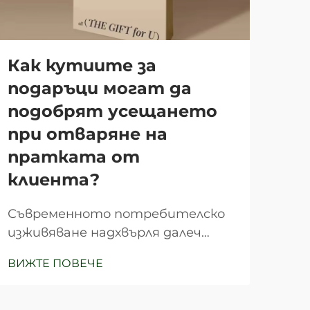
Как кутиите за
Ка
подаръци могат да
на
подобрят усещането
пр
при отваряне на
пе
пратката от
тв
клиента?
Нам
про
Съвременното потребителско
пер
изживяване надхвърля далеч
ВИЖ
изи
продукта сам по себе си и
ВИЖТЕ ПОВЕЧЕ
про
включва всеки контакт от
въз
момента на откриване до
кач
доставката. Сред тези ключови