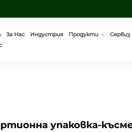
а
За Нас
Индустрия
Продукти
Сервиз
с
артионна упаковка-късм