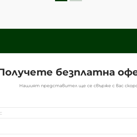
който значително влияе на
потребителското възприятие,
п...
Получете безплатна оф
Нашият представител ще се свърже с вас скоро