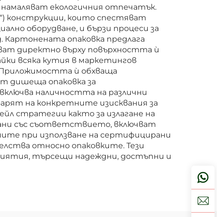
о намаляват екологичния отпечатък.
k“) конструкции, които спестяват
иално оборудване, и бързи процеси за
 Картонената опаковка предлага
тват директно върху повърхността ѝ
йки всяка кутия в маркетингов
 Приложимостта ѝ обхваща
ат дишеща опаковка за
 включва наличността на различни
варят на конкретните изисквания за
йл стратегии както за излагане на
зани със съответствието, включват
аните при използване на сертифицирани
елства относно опаковките. Тези
риятия, търсещи надеждни, достъпни и