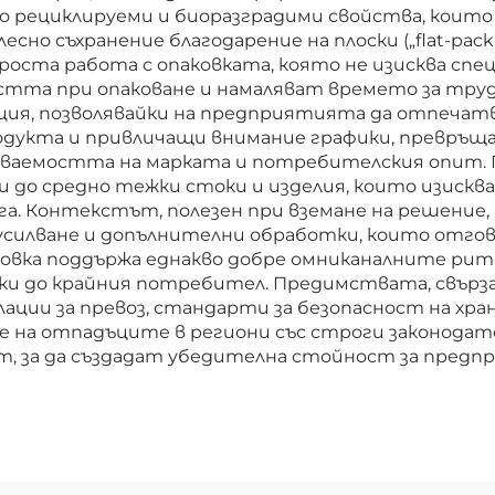
но рециклируеми и биоразградими свойства, коит
но съхранение благодарение на плоски („flat-pac
роста работа с опаковката, която не изисква спец
та при опаковане и намаляват времето за труд.
ация, позволявайки на предприятията да отпеча
одукта и привличащи внимание графики, превръща
аваемостта на марката и потребителския опит.
 до средно тежки стоки и изделия, които изискв
а. Контекстът, полезен при вземане на решение,
 усилване и допълнителни обработки, които отго
овка поддържа еднакво добре омниканалните рите
ки до крайния потребител. Предимствата, свър
ации за превоз, стандарти за безопасност на хр
е на отпадъците в региони със строги законодат
, за да създадат убедителна стойност за предп