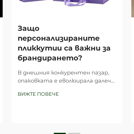
Защо
персонализираните
пликкутии са важни за
брандирането?
В днешния конкурентен пазар,
опаковката е еволюирала далеч
зад традиционната си роля да
ВИЖТЕ ПОВЕЧЕ
просто предпазва продуктите
по време на транспорт.
Персонализираните сгъваеми
кутии се превърнаха в мощен
инструмент за брандиране,