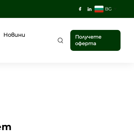
BG
Новини
Получете
оферта
ет