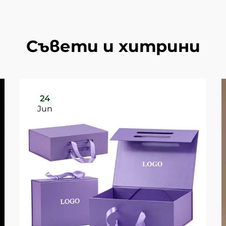
Съвети и хитрини
24
Jun