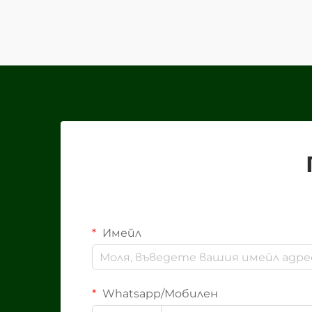
бранд и клиентите, създавайки
дълготрайно впечатление ...
Имейл
Whatsapp/Мобилен