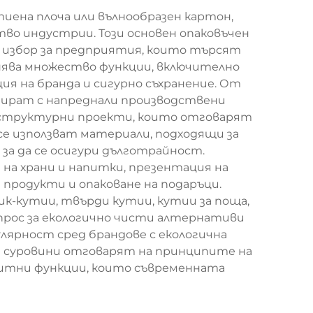
иена плоча или вълнообразен картон,
во индустрии. Този основен опаковъчен
н избор за предприятия, които търсят
нява множество функции, включително
ия на бранда и сигурно съхранение. От
зират с напреднали производствени
и структурни проекти, които отговарят
е използват материали, подходящи за
за да се осигури дълготрайност.
 на храни и напитки, презентация на
продукти и опаковане на подаръци.
ик-кутии, твърди кутии, кутии за поща,
рос за екологично чисти алтернативи
лярност сред брандове с екологична
и суровини отговарят на принципите на
щитни функции, които съвременната