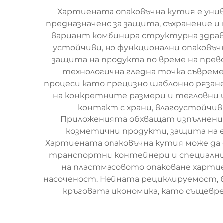
Хартиената опаковъчна кутия е унив
предназначено за защита, съхранение 
вариант комбинира структурна здрави
устойчиви, но функционални опаковъ
защита на продукта по време на прево
технологична гледна точка съврем
процеси като прецизно шаблонно рязан
на конкретните размери и тегловни 
контакт с храни, влагоустойчив
Приложенията обхващат изпълнение н
козметични продукти, защита на е
Хартиената опаковъчна кутия може да с
транспортни контейнери и специални
на пластмасовото опаковане хартие
насоченост. Нейната рециклируемост, 
кръговата икономика, като същевр