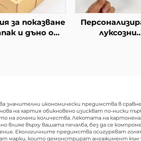
ия за показване
Персонализир
апак и дъно от
луксозни
сококачествен
картонени ку
териал Горна/
за кафе с
олна кутия с
индивидуал
зорец Масивна
дизайн
ртонена кутия
Висококачест
а подарък за
подаръчни
енис и голф
картонени ку
ява значителни икономически предимства в срав
нова на хартия обикновено изискват по-ниски пъ
топки
за кафе
о на големи количества. Лекотата на картонена
о влияе върху вашата печалба, без да се компро
ление. Екологичните предимства осигуряват голя
т марки, които демонстрират ангажимент към у