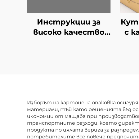
Инструкции за
Кут
високо качество
с к
Приемлива
ви
персонализация
ма
Малка брошура
д
Хартия
про
Висококачествен
ка
листовка
з
т
Изборът на картонена опаковка осигур
материали, тъй като решенията въз ос
икономии от мащаба при производствот
транспортните разходи, което директн
продукта по цялата верига за разпреде
потребителите все повече предпочита