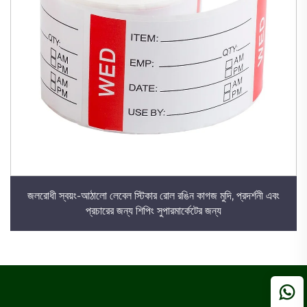
জলরোধী স্বয়ং-আঠালো লেবেল স্টিকার রোল রঙিন কাগজ মুদি, প্রদর্শনী এবং
প্রচারের জন্য শিপিং সুপারমার্কেটের জন্য