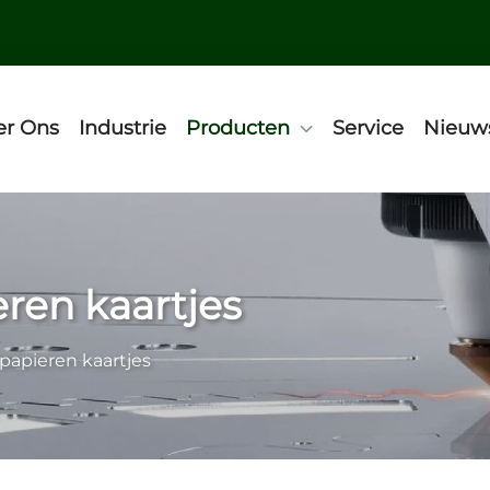
er Ons
Industrie
Producten
Service
Nieuw
ren kaartjes
papieren kaartjes