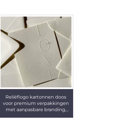
Reliëflogo kartonnen doos
voor premium verpakkingen
met aanpasbare branding,
perfect voor luxe geschenken
en winkelpresentatie