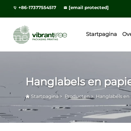
+86-17377554517
[email protected]
Startpagina
Ov
Hanglabels en papie
Startpagina
>
Producten
>
Hanglabels en 