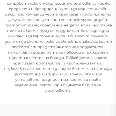
потребителски стоки, защитни опаковки за крехки
предмети и брендирани кутии за маркетингови
цели. Тези компании често предлагат допълнителни
услуги като консултации по структурен дизайн,
прототипиране, управление на запасите и доставка
точно навреме. Чрез сътрудничество с надеждни
компании за картонени кутии бизнесът получава
достъп до икономически ефективни опаковки, които
подобряват представянето на продуктите,
намаляват процентите на повреди и подкрепят
идентичността на бранда. Гъвкавостта, която
предлагат компаниите за картонени кутии,
позволява на клиентите да поръчват малки партиди
за стартиращи фирми или големи обеми за
установени предприятия, което ги прави
незаменими партньори в цялата верига на
доставките.