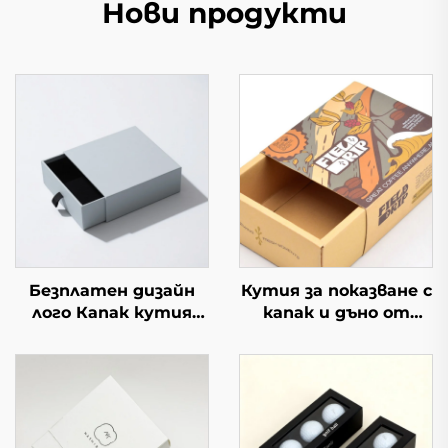
Нови продукти
Безплатен дизайн
Кутия за показване с
лого Капак кутия
капак и дъно от
Правоъгълна
висококачествен
опаковка
материал Горна/
Висококачествена
долна кутия с
крафт хартия
прозорец Масивна
Пълно принтиране
картонена кутия за
Кутии за подаръци
подарък за тенис и