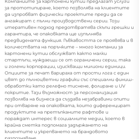
Компаниите за картонени кутии предлагат услуги
за прототипиране, което позволява на клиентите
да изпробват физически проектите преди да се
ангажират с пълни производствени серии. Този
итеративен подход предотвратява скъпи грешки и
гарантира, че опаковката ще изпълнява
предвидената функция. Гъвкавостта се проявява и в
количествата на поръчките – много компании за
картонени кутии обслужват както малки
стартъпи, нуждаещи се от ограничени серии, така
и големи корпорации, изискващи милиони единици.
Опциите за печат варираха от прости лога с един
цвят до пълноцветни графики със специални финиш-
обработки като релефно тиснене, фолиране и UV
покритие. Тази възможност за персонализация
позволява на бизнеса да създава незабравими опити
при отваряне на опаковката, които диференцират
продуктите на претъпканите рафтове и
пораждат интерес в социалните медии, което в
крайна сметка подпомага задържането на
клиентите и укрепването на брандовото
разпознаване.