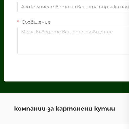
Ако количеството на вашата поръчка надв
Съобщение
компании за картонени кутии