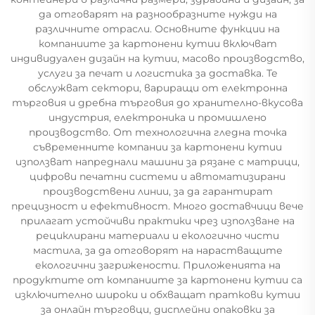
да отговарят на разнообразните нужди на
различните отрасли. Основните функции на
компаниите за картонени кутии включват
индивидуален дизайн на кутии, масово производство,
услуги за печат и логистика за доставка. Те
обслужват сектори, вариращи от електронна
търговия и дребна търговия до хранително-вкусова
индустрия, електроника и промишлено
производство. От технологична гледна точка
съвременните компании за картонени кутии
използват напреднали машини за рязане с матрици,
цифрови печатни системи и автоматизирани
производствени линии, за да гарантират
прецизност и ефективност. Много доставчици вече
прилагат устойчиви практики чрез използване на
рециклирани материали и екологично чисти
мастила, за да отговорят на нарастващите
екологични загрижености. Приложенията на
продуктите от компаниите за картонени кутии са
изключително широки и обхващат праткови кутии
за онлайн търговци, дисплейни опаковки за