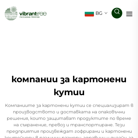
BG
компании за картонени
кутии
Компаниите за картонени кутии се специализират в
производството и доставката на опаковъчни
решения, които защитават продуктите по време
на съхранение, превоз и транспортиране. Тези
предприятия произвеждат гофрирани и картонени
контейнери в различни размери, здравини и дизайн, за