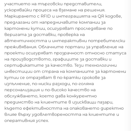
участието на търговски представители,
ускорявайки процеса на вземане на решения.
Маркирането с RFID и интеграцията на QR кодове,
предлагани от напредничавите компании за
картонени кутии, осигуряват проследяване по
веригата за доставки, проверка на
автентичността и интерактивни потребителски
преживявания. Облачните портали за управление на
проекти осигуряват прозрачност относно статуса
на производството, графиците за доставки и
сертификатите за качество. Тези технологични
инвестиции от страна на компаниите за картонени
кутии се отразяват в по-кратки срокове за
изпълнение, по-ниски разходи, по-голяма
персонализация и по-високо качество на
обслужването, което дава конкурентно
предимство на клиентите в изискващи пазари,
където ефективността на опаковането директно
влияе върху удовлетвореността на клиентите и
оперативния успех.