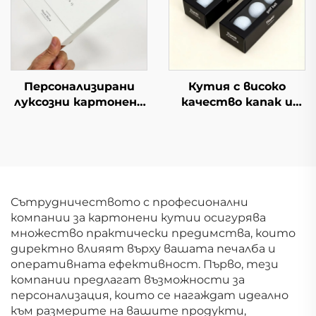
Кутии за парфюми
голф топки
за опаковане
Персонализирани
Кутия с високо
луксозни картонени
качество капак и
кутии за кафе с
основа горе долу
индивидуален дизайн
дисплей опаковка с
Висококачествени
прозорец дебела
подаръчни
твърда картонена
картонени кутии за
кутия за подарък за
кафе
топки за тенис и
Сътрудничеството с професионални
голф
компании за картонени кутии осигурява
множество практически предимства, които
директно влияят върху вашата печалба и
оперативната ефективност. Първо, тези
компании предлагат възможности за
персонализация, които се нагаждат идеално
към размерите на вашите продукти,