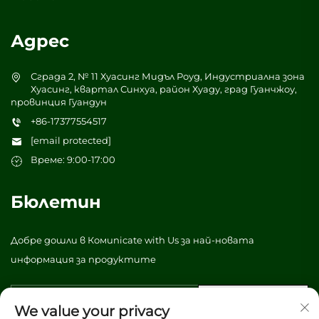
Адрес
Сграда 2, № 11 Хуасинг Мидъл Роуд, Индустриална зона
Хуасинг, квартал Синхуа, район Хуаду, град Гуанчжоу,
провинция Гуандун
+86-17377554517
[email protected]
Време: 9:00-17:00
Бюлетин
Добре дошли в Комunicate with Us за най-новата
информация за продуктите
Изпрати
We value your privacy