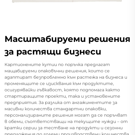
Масштабируеми решения
за растящи бизнеси
Картионените кутии по поръчка предлагат
мащабируеми опаковъчни решения, които се
адаптират безпроблемно към растежа на бизнеса и
променящите се изисквания към продуктите,
осигурявайки гъвкавост, която подпомага както
стартиращите проекти, така и установените
предприятия. За разлика от ангажиментите за
масивни количества стандартни опаковки,
персонализираните решения могат да се поръчват
в обеми, съответстващи на текущите нужди – от
кратки серии за тестване на продукти и сезонни
предложения до големи производствени количества