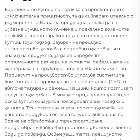
Картонните кутии по поръчка са проектирани с
изключителна прецизност, за да съвпадат идеално с
размерите на вашата продукция и така да се
избегне излишното пълнене и прекалено големите
опаковки, които характеризират стандартните
кутии. Този подход, базиран на прецизно
инженерство, започва с подробни измервания и
анализ на продукта, за да се определят
оптималните размери на кутията, дебелината на
материала и структурните усилващи елементи.
Процесът на производство използва системи за
компютърно подпомогнато проектиране (CAD) и
автоматизирани режещи машини, които постигат
допуски, измервани в милиметри, гарантирайки, че
всяка кутия осигурява последователна посадка и
защита. Този персонализиран подход означава, че
вашата продукция остава сигурно фиксирана по
време на обработка и транспортиране,
предотвратявайки вътрешното движение, което
води до повреди. Освен защитата, прецизното