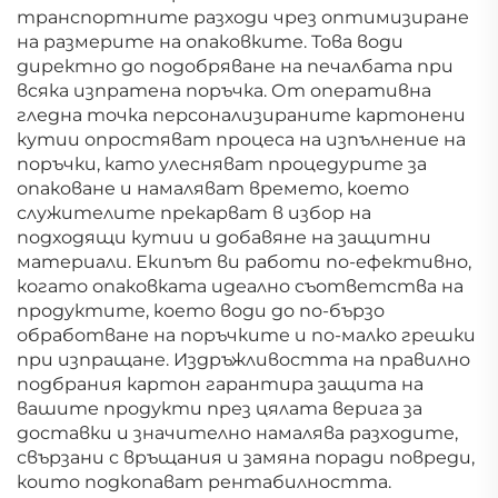
транспортните разходи чрез оптимизиране
на размерите на опаковките. Това води
директно до подобряване на печалбата при
всяка изпратена поръчка. От оперативна
гледна точка персонализираните картонени
кутии опростяват процеса на изпълнение на
поръчки, като улесняват процедурите за
опаковане и намаляват времето, което
служителите прекарват в избор на
подходящи кутии и добавяне на защитни
материали. Екипът ви работи по-ефективно,
когато опаковката идеално съответства на
продуктите, което води до по-бързо
обработване на поръчките и по-малко грешки
при изпращане. Издръжливостта на правилно
подбрания картон гарантира защита на
вашите продукти през цялата верига за
доставки и значително намалява разходите,
свързани с връщания и замяна поради повреди,
които подкопават рентабилността.