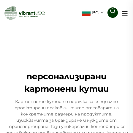
BG
персонализирани
картонени кутии
Картонните кутии по поръчка са специално
проектирани опаковки, които отговарят на
конкретните размери на продуктите,
изискванията за брандиране и нуждите от
транспортиране. Тези универсални контейнери се
произвеждат от вълнообразен или плътен картон и