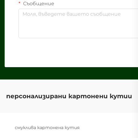
Съобщение
персонализирани картонени кутии
смуклива картонена кутия