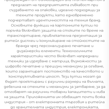
предлагат на предприятията гъвкавост при
създаването на опаковки, идеално подходящи за
техните продукти, като едновременно
подчертават идентичността на техния бранд.
Основните функции на картонните кутии по
поръчка включват защита на стоките по време на
транспортиране, привлекателна презентация за
ритейл дисплеи и комуникиране на стойностите на
бранда чрез персонализирано печатане и
дизайнерски елементи. Технологичните
характеристики често включват напреднали
техники за изрязване с матрица, възможности за
цифрово печатане и прецизни механизми за огъване,
които гарантират постоянство на качеството и
конструктивната цялост. Тези кутии могат да
бъдат проектирани с различни размери на вълната,
дебелина на стените и механизми за затваряне, за да
отговарят на различни товарни капацитети и нива
на защита. Приложенията им обхващат почти всяка
индустрия – от електронната търговия и ритейла
до хранителната индустрия, електрониката,