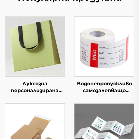
Луксозна
Водонепропускливо
персонализирана
самозалепващо
хартиена торбичка
етикетно роло
от биоразградим
Цветна хартия за
материал с лого за
хранителни стоки
бижута, козметика,
Изложение и
свещи, парфюми, за
промоция Доставка
бутик и опаковане
за супермаркети
на подаръци