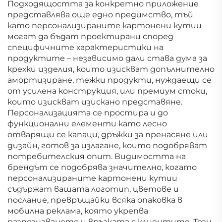
Подходящостта за конкретно приложение
представлява още едно предимство, тъй
като персонализираните картонени кутии
могат да бъдат проектирани според
специфичните характеристики на
продуктите – независимо дали става дума за
крехки изделия, които изискват допълнително
амортизиране, тежки продукти, нуждаещи се
от усилена конструкция, или премиум стоки,
които изискват изискано представяне.
Персонализацията се простира и до
функционални елементи като лесно
отварящи се капаци, дръжки за пренасяне или
дизайн, готов за излагане, които подобряват
потребителския опит. Видимостта на
брендът се подобрява значително, когато
персонализираните картонени кутии
съдържат вашата логотип, цветове и
послание, превръщайки всяка опаковка в
мобилна реклама, която укрепва
разпознаването и връзката с клиентите. Този