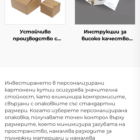
Устойчиво
Инструкции за
производство с
високо качество
персонализиран лого
Приемлива
Вълнеста кутия за
персонализация
опаковане с цип и
Малка брошура
лента за откъсване
Хартия
Картонени кутии за
Висококачествен
пратки
листовка
Инвестирането в персонализирани
картонени кутии осигурява значителна
стойност, като елиминира компромисите,
свързани с опаковките със стандартни
размери. Когато изберете персонализирана
опаковка, получавате точен контрол върху
размерите, което минимизира загубата на
пространство, намалява разходите за
пълнежни материали и намалява