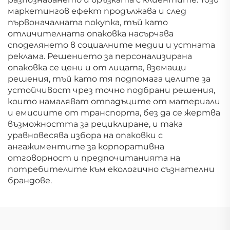
маркетингов ефект продължава и след
първоначалната покупка, тъй като
отличителната опаковка насърчава
споделянето в социалните медии и устната
реклама. Решението за персонализирана
опаковка се цени и от лицата, вземащи
решения, тъй като тя подпомага целите за
устойчивост чрез точно подбрани решения,
които намаляват отпадъците от материали
и емисиите от транспорта, без да се жертва
възможността за рециклиране, и така
уравновесява избора на опаковки с
ангажиментите за корпоративна
отговорност и предпочитанията на
потребителите към екологично съзнателни
брандове.