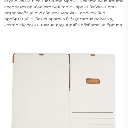
съдържание в социалните мрежи, когато клиентите
споделят привлекателните си преживявания при
разопаковане със своите мрежи – ефективно
превръщайки всяка пратка в безплатна реклама,
която експоненциално разширява обхвата на бранда.