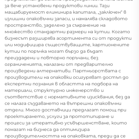
за вече установени продуктови линии. Тази
мащабируемост елиминира капитала, „заключен“ в
излишни опаковъчни запаси, и намалява складовото
пространство, заделено за съхранение на
множество стандартни размери на кутии. Когато
бизнесът разширява асортимента си от продукти
или модифицира съществуващите, картионените
кутии по поръчка могат бързо да бъдат
преиздадени и повторно поръчани, без
ограниченията, налагани от предварително
произведени алтернативи. Партньорствата с
производители на опаковки осигуряват достъп до
експертни познания в областта на подбора на
материали, структурно инженерство и
съответствие с нормативните изисквания, без да
се налага създаването на вътрешни опаковъчни
отдели. Много доставчици предлагат помощ при
проектирането, услуги за прототипиране и
процеси за итеративно усъвършенстване, които
помагат на бизнеса да оптимизира
производителността на опаковката, преди да се