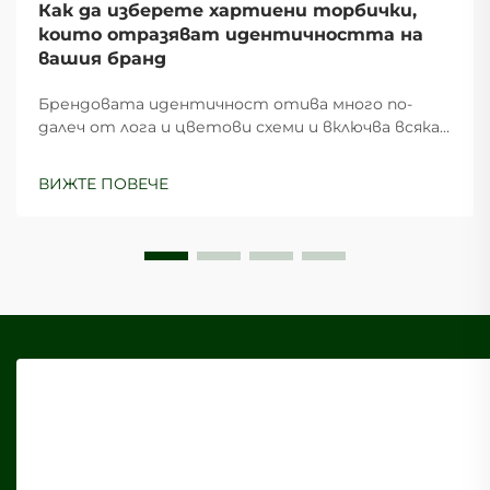
Как да изберете хартиени торбички,
които отразяват идентичността на
вашия бранд
Брендовата идентичност отива много по-
далеч от лога и цветови схеми и включва всяка
точка на контакт, която клиентите имат с
вашия бизнес. Един често пренебрегван, но
ВИЖТЕ ПОВЕЧЕ
мощен инструмент за брандиране е скромната
хартиена торбичка, която служи като мобилна
реклама за вашия бренд, докато...