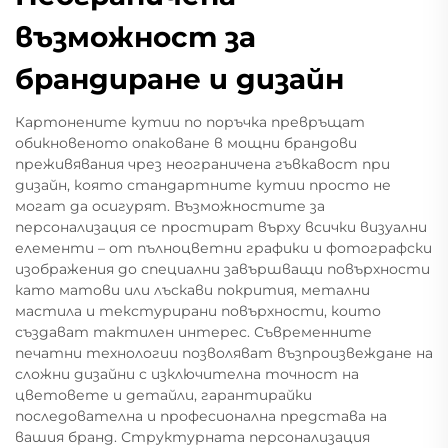
възможност за
брандиране и дизайн
Картонените кутии по поръчка превръщат
обикновеното опаковане в мощни брандови
преживявания чрез неограничена гъвкавост при
дизайн, която стандартните кутии просто не
могат да осигурят. Възможностите за
персонализация се простират върху всички визуални
елементи – от пълноцветни графики и фотографски
изображения до специални завършващи повърхности
като матови или лъскави покрития, метални
мастила и текстурирани повърхности, които
създават тактилен интерес. Съвременните
печатни технологии позволяват възпроизвеждане на
сложни дизайни с изключителна точност на
цветовете и детайли, гарантирайки
последователна и професионална представа на
вашия бранд. Структурната персонализация