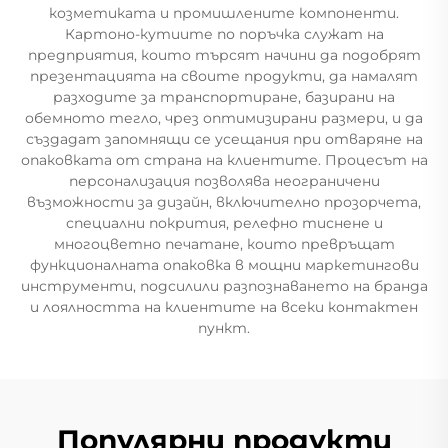
козметиката и промишлените компоненти.
Картоно-кутиите по поръчка служат на
предприятия, които търсят начини да подобрят
презентацията на своите продукти, да намалят
разходите за транспортиране, базирани на
обемното тегло, чрез оптимизирани размери, и да
създадат запомнящи се усещания при отваряне на
опаковката от страна на клиентите. Процесът на
персонализация позволява неограничени
възможности за дизайн, включително прозорчета,
специални покрития, релефно тиснене и
многоцветно печатане, които превръщат
функционалната опаковка в мощни маркетингови
инструменти, подсилили разпознаването на бранда
и лоялността на клиентите на всеки контактен
пункт.
Популярни продукти