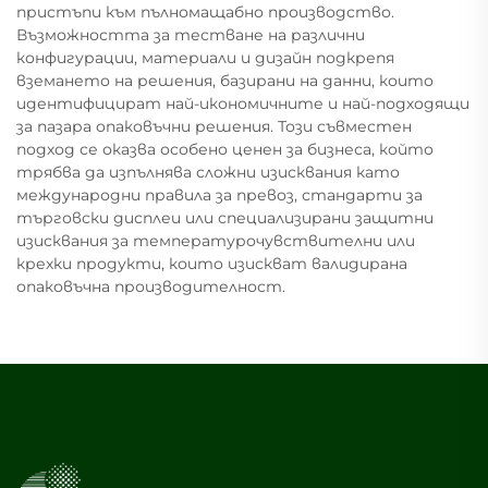
пристъпи към пълномащабно производство.
Възможността за тестване на различни
конфигурации, материали и дизайн подкрепя
вземането на решения, базирани на данни, които
идентифицират най-икономичните и най-подходящи
за пазара опаковъчни решения. Този съвместен
подход се оказва особено ценен за бизнеса, който
трябва да изпълнява сложни изисквания като
международни правила за превоз, стандарти за
търговски дисплеи или специализирани защитни
изисквания за температурочувствителни или
крехки продукти, които изискват валидирана
опаковъчна производителност.