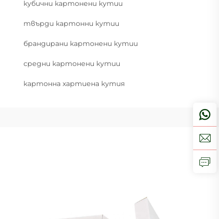
кубични картонени кутии
твърди картонни кутии
брандирани картонени кутии
средни картонени кутии
картонна хартиена кутия