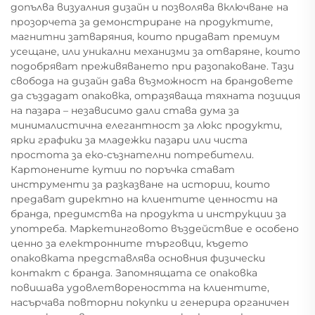
допълва визуалния дизайн и позволява включване на
прозорчета за демонстриране на продуктите,
магнитни затваряния, които придават премиум
усещане, или уникални механизми за отваряне, които
подобряват преживяването при разопаковане. Тази
свобода на дизайн дава възможност на брандовете
да създадат опаковка, отразяваща тяхната позиция
на пазара – независимо дали става дума за
минималистична елегантност за люкс продукти,
ярки графики за младежки пазари или чиста
простота за еко-съзнателни потребители.
Картонените кутии по поръчка стават
инструменти за разказване на истории, които
предават директно на клиентите ценности на
бранда, предимства на продукта и инструкции за
употреба. Маркетинговото въздействие е особено
ценно за електронните търговци, където
опаковката представлява основния физически
контакт с бранда. Запомнящата се опаковка
повишава удовлетвореността на клиентите,
насърчава повторни покупки и генерира органичен