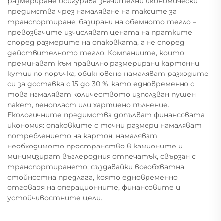
размериране осигурява значителни икономически
предимства чрез намаляване на таксите за
транспортиране, базирани на обемното тегло –
превозвачите изчисляват цената на пратките
според размерите на опаковката, а не според
действителното тегло. Компаниите, които
преминават към правилно размерирани картонни
кутии по поръчка, обикновено намаляват разходите
си за доставка с 15 до 30 %, като едновременно с
това намаляват количеството използван пушен
пакет, пенопласт или хартиено пълнение.
Екологичните предимства допълват финансовата
икономия: опаковките с точни размери намаляват
потреблението на картон, намаляват
необходимото пространство в камионите и
минимизират въглеродния отпечатък, свързан с
транспортирането, създавайки всеобхватна
стойностна предлага, която едновременно
отговаря на операционните, финансовите и
устойчивостните цели.