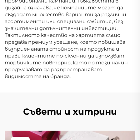
промоционални кампании. Гъвкавостта в
дизайна означава, че компаниите могат да
създадат множество варианти за различни
асортименти или специални събития, без
значителни допълнителни инвестиции.
Тактилното качество на хартията също
предава премиум усещане, което повишава
възприеманата стойност на продукта и
прави клиентите по-склонни да използват
торбичките повторно, като по този начин
продължават да разпространяват
видимостта на бранда.
Съвети и хитрини