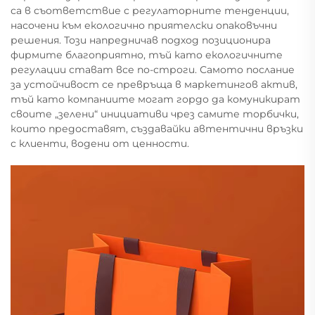
са в съответствие с регулаторните тенденции,
насочени към екологично приятелски опаковъчни
решения. Този напредничав подход позиционира
фирмите благоприятно, тъй като екологичните
регулации стават все по-строги. Самото послание
за устойчивост се превръща в маркетингов актив,
тъй като компаниите могат гордо да комуникират
своите „зелени“ инициативи чрез самите торбички,
които предоставят, създавайки автентични връзки
с клиенти, водени от ценности.