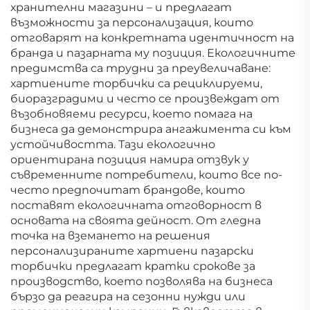
хранителни магазини – и предлагат
възможности за персонализация, които
отговарят на конкретната идентичност на
бранда и пазарната му позиция. Екологичните
предимства са трудни за преувеличаване:
хартиените торбички са рециклируеми,
биоразградими и често се произвеждат от
възобновяеми ресурси, което помага на
бизнеса да демонстрира ангажимента си към
устойчивостта. Тази екологично
ориентирана позиция намира отзвук у
съвременните потребители, които все по-
често предпочитат брандове, които
поставят екологичната отговорност в
основата на своята дейност. От гледна
точка на вземането на решения
персонализираните хартиени пазарски
торбички предлагат кратки срокове за
производство, което позволява на бизнеса
бързо да реагира на сезонни нужди или