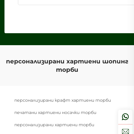
персонализирани хартиени шопинг
торби
персонализирани крафт хартиени торби
печатани хартиени носачки торби
персонализирани хартиени торби