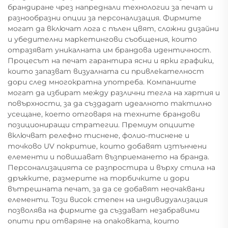
брандиране чрез напреднали технологии за печат и
разнообразни опции за персонализация. Фирмите
могат да включат лога с пълен цвят, сложни дизайни
и убедителни маркетингови съобщения, които
отразяват уникалната им брандова идентичност.
Процесът на печат гарантира ясни и ярки графики,
които запазват визуалната си привлекателност
дори след многократна употреба. Компаниите
могат да избират между различни тегла на хартия и
повърхности, за да създадат идеалното тактилно
усещане, което отговаря на техните брандови
позициониращи стратегии. Премиум опциите
включват релефно тиснене, фолио-тиснене и
точково UV покритие, които добавят изтънчени
елементи и повишават възприемането на бранда.
Персонализацията се разпростира и върху стила на
дръжките, размерите на торбичките и дори
вътрешната печат, за да се добавят неочаквани
елементи. Този висок степен на индивидуализация
позволява на фирмите да създават незабравими
опити при отваряне на опаковката, които