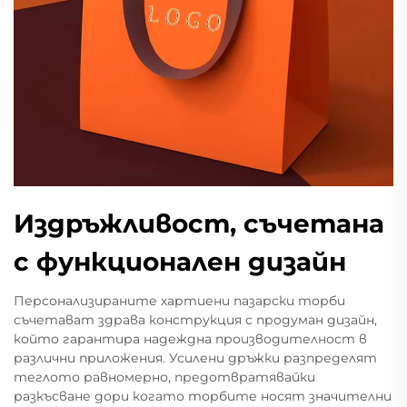
Издръжливост, съчетана
с функционален дизайн
Персонализираните хартиени пазарски торби
съчетават здрава конструкция с продуман дизайн,
който гарантира надеждна производителност в
различни приложения. Усилени дръжки разпределят
теглото равномерно, предотвратявайки
разкъсване дори когато торбите носят значителни