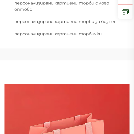
персонализирани хартиени торби с лого
оптово
персонализирани хартиени торби за бизнес
персонализирани хартиени торбички