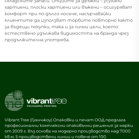
складските запаси. Опциите за дръжки – усукани
хартиени, плоски хартиени или въжени – осигуряват
комфорт при по-дълго носене, насърчавайки
клиентите да използват торбите повторно както
за бъдещи покупки, така и за лични цели, което
естествено удължава видимостта на бранда чрез
продължителна употреба.
Vibrant Tree (Гуанчжоу) Опаковки и печат ООД предлага
професионални комплексни опаковъчни решения за марки
от 2009 г. Въз основа на модерно производство над 7000
кв.м, 5 производствени линии и повече от 100