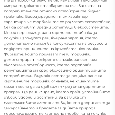
тези торбички значително намаляват екологичния
импринт, докато отговарят на очакванията на
потребителите относно отговорните бизнес
практики. Биоразградимият им характер
гарантира, че торбичките се разлагат естествено,
без да оставят вредни остатъци в екосистемите.
Много персонализирани хартиени торбички за
покупки използват рециклирана хартия, което
допълнително намалява консумацията на ресурси и
подкрепя принципите на кръговата икономика.
Фирмите, които прилагат тези торбички,
демонстрират конкретно ангажираност към
екологична отговорност, което подобрява
репутацията им сред екологично ориентираните
потребители. Възможността за рециклиране на
хартиените торбички означава, че клиентите
могат лесно да ги изхвърлят чрез стандартните
програми за рециклиране, което прави устойчивите
избори удобни и достъпни. За разлика от
пластмасовите алтернативи, които допринасят за
замърсяването и вредата за дивата природа,
персонализираните хартиени торбички за покупки