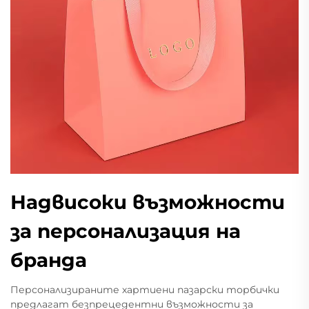
Надвисоки възможности
за персонализация на
бранда
Персонализираните хартиени пазарски торбички
предлагат безпрецедентни възможности за