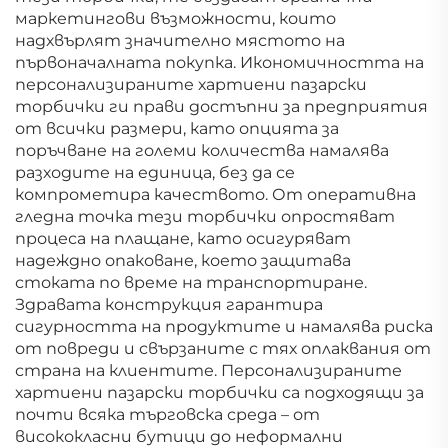
маркетингови възможности, които
надхвърлят значително мястото на
първоначалната покупка. Икономичността на
персонализираните хартиени пазарски
торбички ги прави достъпни за предприятия
от всички размери, като опцията за
поръчване на големи количества намалява
разходите на единица, без да се
компрометира качеството. От оперативна
гледна точка тези торбички опростяват
процеса на плащане, като осигуряват
надеждно опаковане, което защитава
стоката по време на транспортиране.
Здравата конструкция гарантира
сигурността на продуктите и намалява риска
от повреди и свързаните с тях оплаквания от
страна на клиентите. Персонализираните
хартиени пазарски торбички са подходящи за
почти всяка търговска среда – от
висококласни бутици до неформални