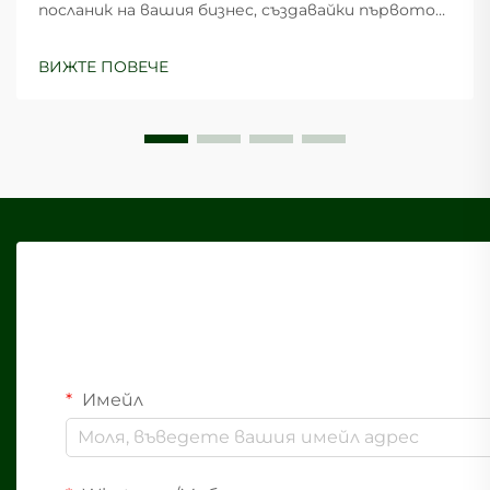
посланик на вашия бизнес, създавайки първото
впечатление, което може да определи
възприемането от клиентите и техните
ВИЖТЕ ПОВЕЧЕ
покупко-решения. Изборът на подходяща
хартиена кутия за нуждите на опаковката на
вашия бранд изисква внимателно...
Имейл