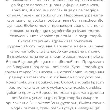
да бъдат персонализирани с фирмените лога,
графики, цветове и послания, за да се създаде
отличителен пазарски опит. Персонализираните
хартиени пазарски торби изпълняват множество
функции, включително транспортиране на стоки,
промоция на бранда и удобство за клиентите.
Технологичните характеристики на тези торби
включват усилени дръжки за по-голяма
издръжливост, различни варианти на финиширане
като матово или гланцово ламиниране и точни
възможности за печат, които гарантират ярко и
вярно възпроизвеждане на цветовете. Предлагат
се в различни размери – от малки бутик торби до
големи търговски носачи – и отговарят на различни
размери и тегловни изисквания на продуктите.
Конструкцията обикновено включва здрава крафт
хартия или картон с усукани или плоски дръжки,
докато премиум версиите могат да имат дръжки
от въже и усилени дъна. Тези торби намират
приложение в множество индустрии, включително
моден ритейл, хранителни услуги, магазини за