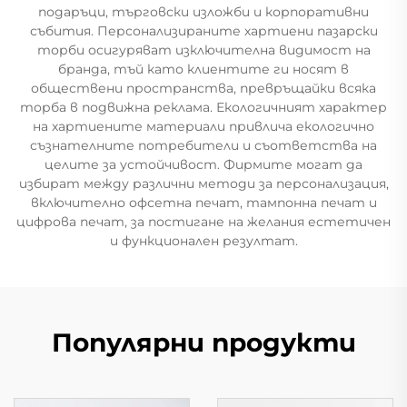
подаръци, търговски изложби и корпоративни
събития. Персонализираните хартиени пазарски
торби осигуряват изключителна видимост на
бранда, тъй като клиентите ги носят в
обществени пространства, превръщайки всяка
торба в подвижна реклама. Екологичният характер
на хартиените материали привлича екологично
съзнателните потребители и съответства на
целите за устойчивост. Фирмите могат да
избират между различни методи за персонализация,
включително офсетна печат, тампонна печат и
цифрова печат, за постигане на желания естетичен
и функционален резултат.
Популярни продукти