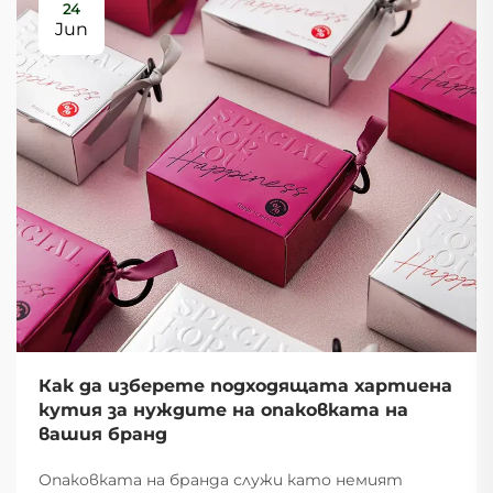
24
Jun
Как да изберете подходящата хартиена
кутия за нуждите на опаковката на
вашия бранд
Опаковката на бранда служи като немият