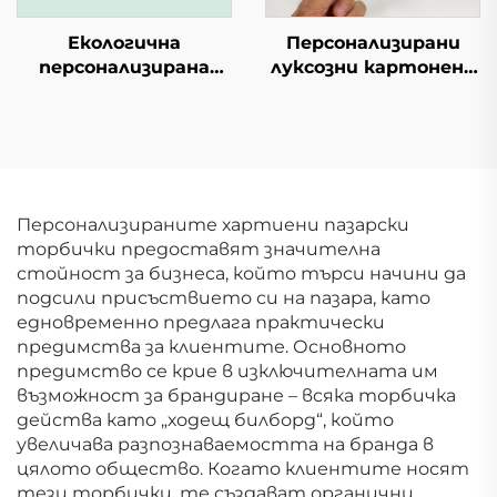
Екологична
Персонализирани
персонализирана
луксозни картонени
логотип син капак
кутии за кафе с
горна покривка и
индивидуален дизайн
основа долу 2 части
Висококачествени
тип ябълка покривка
подаръчни
и тава твърда
картонени кутии за
хартиена опаковка
кафе
Персонализираните хартиени пазарски
за подарък
торбички предоставят значителна
стойност за бизнеса, който търси начини да
подсили присъствието си на пазара, като
едновременно предлага практически
предимства за клиентите. Основното
предимство се крие в изключителната им
възможност за брандиране – всяка торбичка
действа като „ходещ билборд“, който
увеличава разпознаваемостта на бранда в
цялото общество. Когато клиентите носят
тези торбички, те създават органични