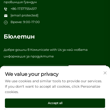
провинция Гуандун
+86-17377554517
[email protected]
Време: 9:00-17:00
Бюлетин
Добре дошли в Комunicate with Us за най-новата
информация за продуктите
Изпрати
We value your privacy
We use cookies and similar tools to provide our services.
If you don't want to accept all cookies, click Personalize
© Всички права запазени 2026 Vibrant tree (Guangzhou)
cookies.
Packaging & Printing Co., Ltd. -
Политика за
поверителност
Accept all