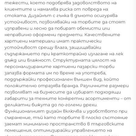
тежести, което подобрява задоволството на
клиентите и намалява риска от повреда на
стоката. Дизайнът с гънка в дъното осигурява
устойчивост, позволявайки на торбите да стоят
изправени и лесно да побират обемисти или
неправилно оформени предмети. Качествените
хартиени материали имат практически
устойчивост срещу влага, защищавайки
съдържанието при краткотрайно излагане на лек
дъжд или влажност. Структурната цялост на
персонализираните хартиени пазарски торби
запазва формата им по време на употреба,
поддържайки професионален външен вид, който
положително отразява бранда. Различните размери
позволяват на бизнесите да избират подходящи
габарити за техните конкретни асортименти – от
деликатни бижута до по-големи дрехи.
Функционалният дизайн включва и удобството при
съхранение, тъй като торбите в плоско състояние
заемат минимално пространство в търговските
помещения, оптимизирайки управлението на