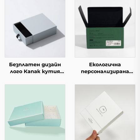
Безплатен дизайн
Екологична
лого Капак кутия
персонализирана
Правоъгълна
сгъваема пощенска
опаковка
кутия от вълнест
Висококачествена
картон Опаковъчна
крафт хартия
кутия за пратки,
Пълно принтиране
дрехи, хартия,
Кутии за подаръци
картон, подходяща
Кутии за парфюми
за подаръци
за опаковане