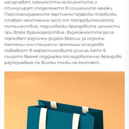
насърчават лоялността на клиентите и
стимулират споделянето в социалните мрежи.
Персонализираните хартиени пазарски торбички
стават неотменна част от потребителското
пътешествие, подсилвайки брандовите ценности
при всяко взаимодействие. Възможността да се
поръчват различни дизайн-версии за сезонни
кампании или специални промоции осигурява
гъвкавост в маркетинговите усилия, като в
същото време поддържа последователно брандово
разпознаване по всички точки на контакт.