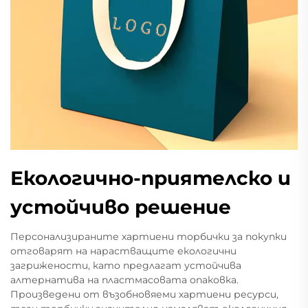
Екологично-приятелско и
устойчиво решение
Персонализираните хартиени торбички за покупки
отговарят на нарастващите екологични
загрижености, като предлагат устойчива
алтернатива на пластмасовата опаковка.
Произведени от възобновяеми хартиени ресурси,