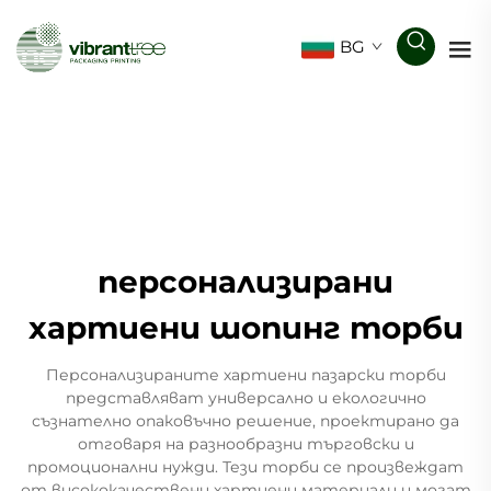
BG
персонализирани
хартиени шопинг торби
Персонализираните хартиени пазарски торби
представляват универсално и екологично
съзнателно опаковъчно решение, проектирано да
отговаря на разнообразни търговски и
промоционални нужди. Тези торби се произвеждат
от висококачествени хартиени материали и могат