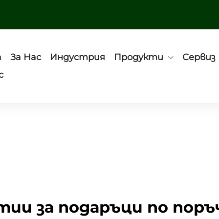
а
За Нас
Индустрия
Продукти
Сервиз
с
тии за подаръци по поръ