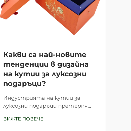
Ка
Какви са най-новите
пр
тенденции в дизайна
пе
на кутии за луксозни
тв
подаръци?
лу
Индустрията на кутии за
Лук
луксозни подаръци претърпя
неп
значителна трансформация
опа
ВИЖТЕ ПОВЕЧЕ
ВИЖ
през последните години,
отр
задвижвана от променящите се
поз