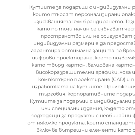
Кутиите за подаръци с индивидуални р
които търсят персонализирани опак
изискванията към брандирането. Тез
като по този начин се избягват ч
пространство или не осигуряват 
индивидуални размери е да предоста
гарантира оптимална защита по врем
цифрови проектиране, което позволяв
като твърд картон, валцована картон
високоразрешителни графики, лога 
компютърно проектиране (CAD) и п
изработката на кутиите. Приложени
търговия, корпоративните подаръц
Кутиите за подаръци с индивидуални р
или специални издания, където от
подходящи за продукти с необичайни 
от няколко продукта, които стандартн
включва вътрешни елементи като от