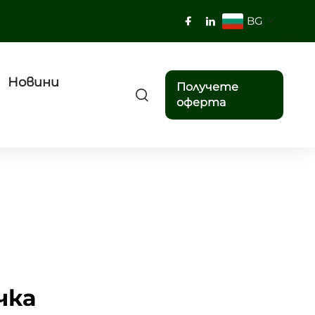
BG
Новини
Получете
оферта
чка