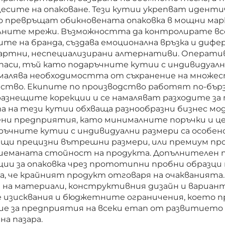
есите на опаковане. Тези кутии укрепват иденти
то превръщат обикновената опаковка в мощни м
ните мрежи. Възможността да контролирате всек
те на бранда, създава емоционална връзка и ди
артни, неспециализирани алтернативи. Операт
паси, тъй като подаръчните кутии с индивидуалн
малява необходимостта от съхранение на множе
ство. Екипите по производство работят по-бързо
разнещите корекции и се намаляват разходите за
 на тези кутии обхваща разнообразни бизнес мод
ени предприятия, като минималните поръчки и ц
ъчните кутии с индивидуални размери са особено
ващи прецизни вътрешни размери, или премиум пр
риеманата стойност на продукта. Допълнителен п
ии за опаковка чрез прототипни пробни образци 
а, че крайният продукт отговаря на очакваният
 на материали, конструктивния дизайн и вариан
 изисквания и бюджетните ограничения, което п
е за предприятия на всеки етап от развитието
а пазара.