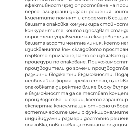
подаръци
ефективност чрез опростяване на проц
персонализирани дизайн-решения, кои
клиентите помнят и споделят в социал
вашата опаковка комуникира стойности
конкурентите, които използват станд
опростено управление на складовите за
вашата асортиментна линия, което на
изискванията към складовото простран
първото прилагане, като се избягват д
процедури по опаковане. Приложимостта
производители до големи производств
различни бюджетни възможности. Подар
необичайна форма, крехки стоки, изиск
опаковката директно влияе върху възп
е възможността да се тестват концепц
производствени серии, което гарантир
експертна консултация относно избора
естетическите цели с функционалните
индивидуални размери достъпно решени
опаковка, повишаваща тяхната позиция н