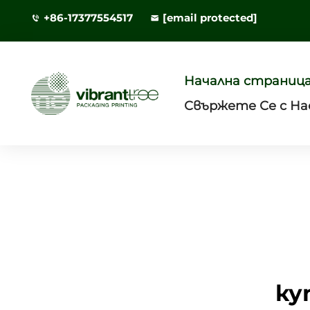
+86-17377554517
[email protected]
Начална страниц
Свържете Се с На
ку