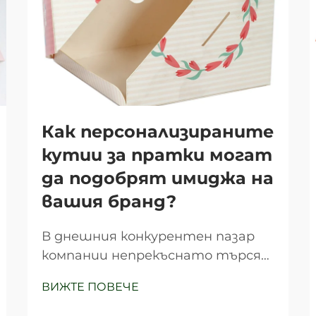
Как персонализираните
кутии за пратки могат
да подобрят имиджа на
вашия бранд?
В днешния конкурентен пазар
компании непрекъснато търсят
иновативни начини да се
ВИЖТЕ ПОВЕЧЕ
отличават от конкурентите и
да оставят дълбоко