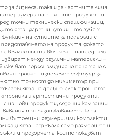
 за бизнеса, така и за частните лица,
ните размери на техните продукти и
оред точни технически спецификации,
ящите стандартни кутии – те губят
функция на кутиите за подаръци с
а представянето на продукта, докато
ите възможности включват напреднали
а избират между различни материали –
 включват персонализирано печатане с
твени процеси използват софтуер за
бсолютно точност до милиметър при
търговията на дребно, електронната
лектроника и артистични продукти.
не на нови продукти, сезонни кампании
вявания при разопаковането. Те са
ични вътрешни размери, или комплекти
ализацията надхвърля само размерите и
ръжки и прозорчета, които показват