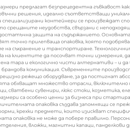
азмери предлагат безпрецедентна гъвкавост както
овъчни решения, идеално съответстващи уникал
и специализирани контейнери се произвеждат сп
есто срещаните неудобства, свързани с неподход
достатъчна защита на съдържанието. Основната 
вят точно прилепваща опаковка, която подобряв
е на съхранение и транспортиране. Технологичн
а на клиентите да посочват точни измерения, д
ена тара и екологично чисти алтернативи – и да
и брандова комуникация. Съвременните производс
рецизно режещо оборудване, за да постигнат а
ята обхващат множество отрасли, включително 
и, сватбени сувенири, люкс стоки, козметика, е
азмери са особено ценни за бизнеса при стартира
личителната опаковка създава запомнящи се прежи
форми, крехки предмети, които изискват специф
ата опаковка не може да побере правилно. Персон
деления, вложки, магнитни капаци, панделкови д