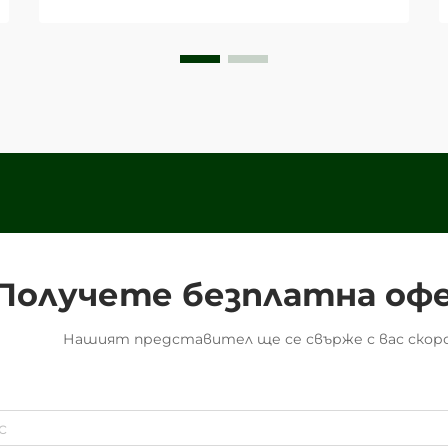
впечатление на клиентите.
Една често пренебрегвана, но
високоефективна стратегия
включва използването на
персонализирани...
Получете безплатна оф
Нашият представител ще се свърже с вас скоро