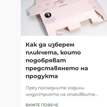
Как да изберем
пликчета, които
подобряват
представянето на
продукта
През последните години
индустрията на опаковките
претърпя значителна
ВИЖТЕ ПОВЕЧЕ