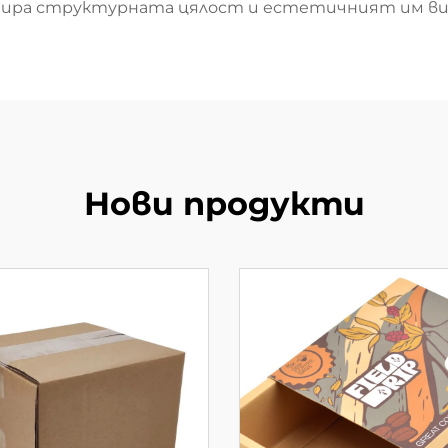
тира структурната цялост и естетичният им ви
Нови продукти