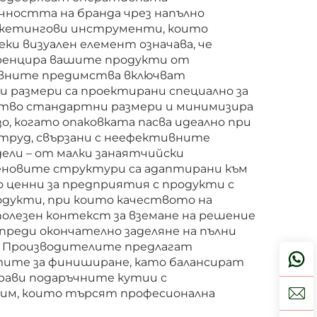
чността на бранда чрез напълно
аркетингови инструменти, които
и визуален елемент означава, че
ференцира вашите продукти от
ивните предимства включват
и размери са проектирани специално за
ство стандартни размери и минимизира
, когато опаковката пасва идеално при
 труд, свързани с неефективните
ели – от малки занаятчийски
еновите структури са адаптирани към
 ценни за предприятия с продукти с
одукти, при които качеството на
олезен контекст за вземане на решение
преди окончателно заделяне на пълни
а. Производителите предлагат
тите за финиширане, като балансират
рави подаръчните кутии с
 им, които търсят професионална