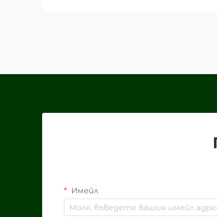
трансформация, като
пликчетата се превърнаха в
едно от най-универсалните и
ефективни решения за
опаковане за бизнеси от
различни сектори. Тези
иновативни опаковки...
Имейл