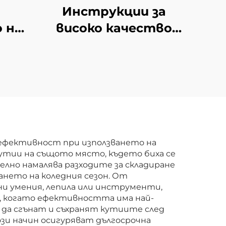
о
Инструкции за
 на
високо качество
Приемлива
ни и
персонализация
и
Малка брошура
и
Хартия
ана
Висококачествен
ста
листовка
 ефективност при използването на
утии на същото място, където биха се
а
лно намалява разходите за складиране
лекло
ането на коледния сезон. От
лни умения, лепила или инструменти,
на
е, когато ефективността има най-
 да сгънат и съхранят кутиите след
ози начин осигуряват дългосрочна