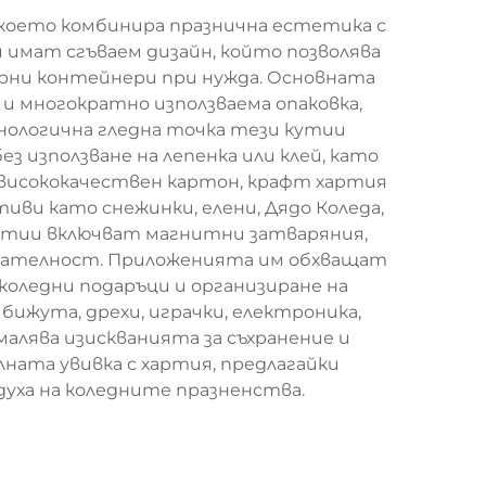
което комбинира празнична естетика с
 имат сгъваем дизайн, който позволява
имерни контейнери при нужда. Основната
и многократно използваема опаковка,
нологична гледна точка тези кутии
з използване на лепенка или клей, като
висококачествен картон, крафт хартия
ви като снежинки, елени, Дядо Коледа,
кутии включват магнитни затваряния,
екателност. Приложенията им обхващат
коледни подаръци и организиране на
бижута, дрехи, играчки, електроника,
алява изискванията за съхранение и
ата увивка с хартия, предлагайки
духа на коледните празненства.