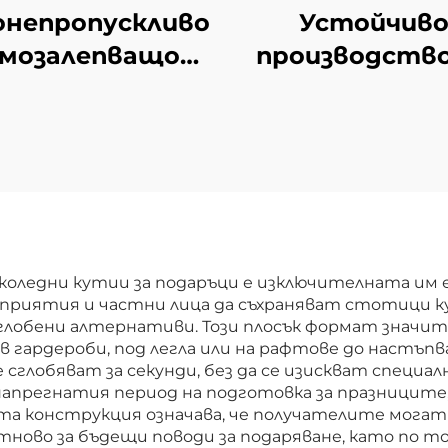
онепропускливо
Устойчив
амозалепващо
производство
икетно роло
фабрика
тна хартия за
Препоръчител
нителни стоки
екологичн
Изложение и
материал
промоция
Персонализир
Доставка за
здрава вълне
упермаркети
кутия във
оледни кутии за подаръци е изключителната им
дприятия и частни лица да съхраняват стотици к
формата н
лобени алтернативи. Този плосък формат значите
самолет за об
в гардероби, под легла или на рафтове до настъпв
сглобяват за секунди, без да се изискват специа
и опаковане 
 напрегнатия период на подготовка за празницит
подаръци
та конструкция означава, че получателите могат
отново за бъдещи поводи за подаряване, като по т