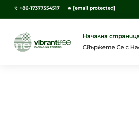
+86-17377554517
[email protected]
Начална страниц
Свържете Се с На