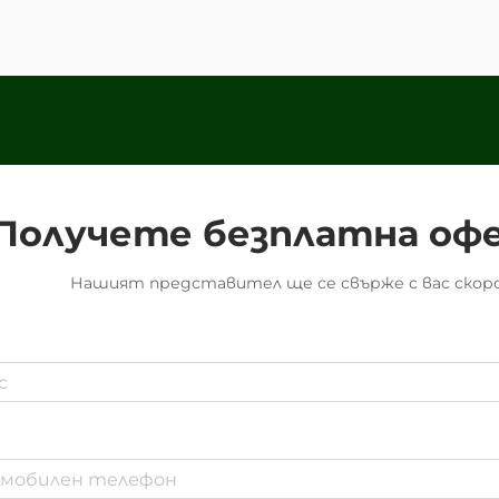
Тези специално разработени
опаковки представляват...
Получете безплатна оф
Нашият представител ще се свърже с вас скоро