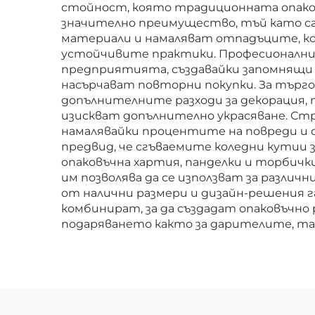
стойност, която традиционната опако
значително преимущество, тъй като сг
материали и намаляват отпадъците, к
устойчивите практики. Професионални
предприятията, създавайки запомнящи
насърчават повторни покупки. За тър
допълнителните разходи за декорация,
изискват допълнително украсяване. Ст
намалявайки процентите на повреди и с
предвид, че сгъваемите коледни кутии
опаковъчна хартия, панделки и торбичк
им позволява да се използват за разли
от налични размери и дизайн-решения г
комбинират, за да създадат опаковъчно
подаряването както за дарителите, так