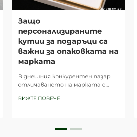
Защо
персонализираните
кутии за подаръци са
важни за опаковката на
марката
В днешния конкурентен пазар,
отличаването на марката е
станало по-важно от всякога, а
ВИЖТЕ ПОВЕЧЕ
персонализираните кутии за
подаръци представляват един
от най-мощните инструменти
за създаване на продължително
впечатление върху клиентите.