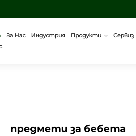
а
За Нас
Индустрия
Продукти
Сервиз
с
предмети за бебета