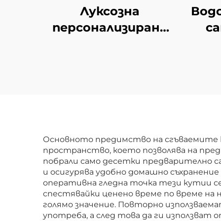
Луксозна
Вод
персонализирана
с
хартиена
ет
торбичка от
Цве
биоразградим
хра
материал с лого за
бижута,
козметика, свещи,
парфюми, за бутик
с
Основното предимство на сгъваемите к
пространство, което позволява на пре
и опаковане на
побрали само десетки предварително сг
подаръци
и осигурява удобно домашно съхранение 
оперативна гледна точка тези кутии се 
спестявайки ценено време по време на
голямо значение. Повторно използваема
употреба, а след това да ги използват 