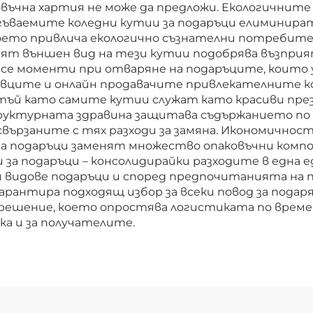
въчна хартия не може да предложи. Екологичнит
ъваемите коледни кутии за подаръци елиминира
оето привлича екологично съзнателни потребит
ят външен вид на тези кутии подобрява възприя
 се моменти при отваряне на подаръците, коит
говците и онлайн продавачите привлекателните 
 тъй като самите кутии служат като красиви пр
руктурната здравина защитава съдържанието по 
вързаните с тях разходи за замяна. Икономичност
 за подаръци заменят множество опаковъчни комп
и за подаръци – консолидирайки разходите в едн
чни видове подаръци и според предпочитанията на
арантира подходящ избор за всеки повод за подар
 решение, което опростява логистиката по време
а и за получателите.