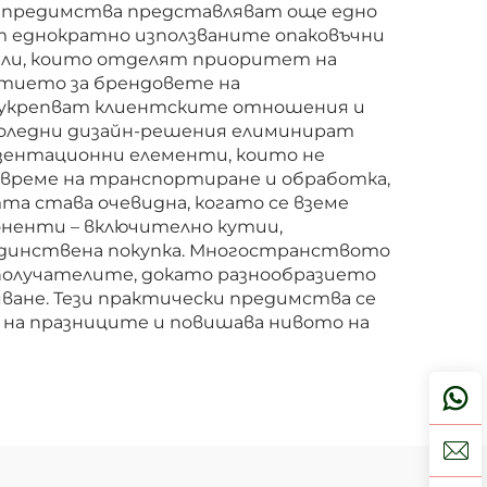
е предимства представляват още едно
т еднократно използваните опаковъчни
ели, които отделят приоритет на
тието за брендовете на
о укрепват клиентските отношения и
коледни дизайн-решения елиминират
езентационни елементи, които не
време на транспортиране и обработка,
та става очевидна, когато се вземе
оненти – включително кутии,
а единствена покупка. Многостранството
 получателите, докато разнообразието
яване. Тези практически предимства се
 на празниците и повишава нивото на