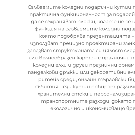
Сгъваемите коледни подаръчни кутии 
практична функционалност за подарява
да се съхраняват плоски, когато не се
функция на сгъваемите коледни пода
която подобрява презентацията на
използват прецизно проектирани гънки 
запазват структурната си цялост сле
или вълнообразен картон с празнични 
коледни елхи и други празнични орн
панделкови дръжки или декоративни е
ритейл среди, онлайн търговски би
събития. Тези кутии побират различн
хранителни стоки и персонализиран
транспортните разходи, докато п
екологично и икономисващо вре