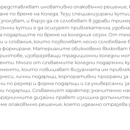
представляват иновативно опаковъчно решение, 
не по време на Коледа. Тези специализирани кутии
 използват, и бързо да се сглобяват в здрави тр
ръчни кутии е да осигурят привлекателна, удобна 
 подаръците по време на коледния сезон. От тех
и сгъвания, които позволяват лесно сглобяване бе
д формиране. Материалите обикновено включват 
принтове, изобразяващи традиционни коледни моти
аменти. Много от сгъваемите коледни подаръчни 
лементи, които повишават визуалната им привл
знеси, лични подаръци, корпоративни програми за 
и по размер и форма подаръци и са универсални за 
и подаръци. Сгъваемият характер значително нам
разничните дизайни правят излишна допълнителн
ме опаковъчно решение, което идеално отразява 