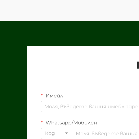
по света, които предлагат
подобни услуги,
идентифицирането на
наистина надежден партньор
е...
Имейл
Whatsapp/Мобилен
Код