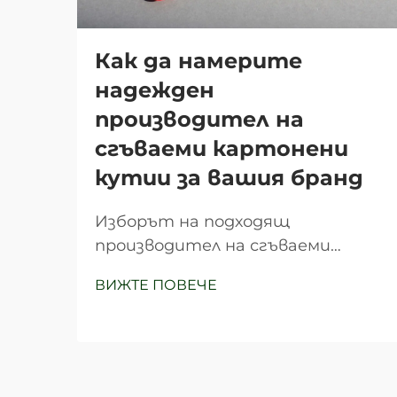
Как да намерите
надежден
производител на
сгъваеми картонени
кутии за вашия бранд
Изборът на подходящ
производител на сгъваеми
картонени кутии може
ВИЖТЕ ПОВЕЧЕ
значително да повлияе на
пазарния успех на вашия
продукт, възприемането на
бранда и крайния резултат. С
безброй доставчици на опаковки