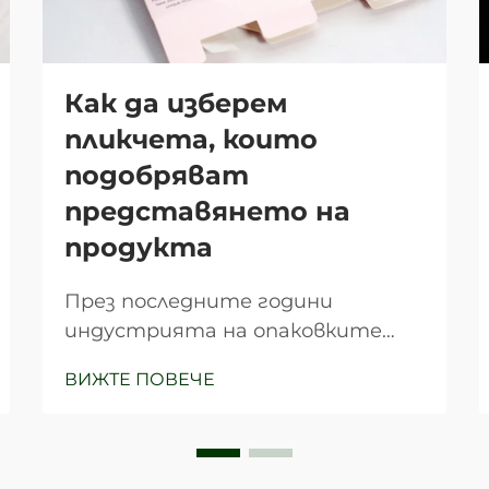
Как да изберем
пликчета, които
подобряват
представянето на
продукта
През последните години
индустрията на опаковките
претърпя значителна
ВИЖТЕ ПОВЕЧЕ
трансформация, като
пликчетата се превърнаха в
едно от най-универсалните и
ефективни решения за