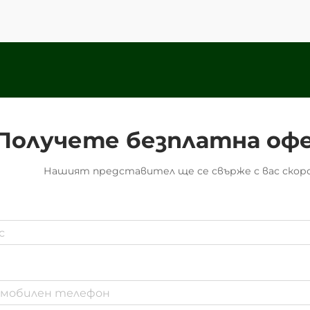
опаковане за бизнеси от
различни сектори. Тези
иновативни опаковки...
Получете безплатна оф
Нашият представител ще се свърже с вас скоро