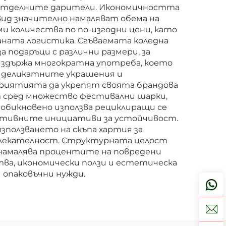
за отделните дарители. Икономичността
 вид значително намаляват обема на
 количества по по-изгодни цени, като
ната логистика. Сгъваемата коледна
 подаръци с различни размери, за
 издържа многократна употреба, което
ва деликатните украшения и
приятията да укрепят своята брандова
 сред множество фестивални шарки,
обикновено използва рециклиращи се
ативните инициативи за устойчивост.
зползването на скъпа хартия за
ивлекателност. Структурната целост
 намалява процентите на повредени
тва, икономически ползи и естетическа
 опаковъчни нужди.