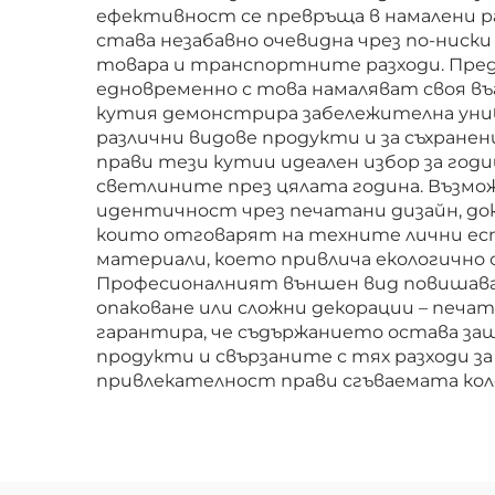
ефективност се превръща в намалени ра
става незабавно очевидна чрез по-ниски
товара и транспортните разходи. Пред
едновременно с това намаляват своя в
кутия демонстрира забележителна униве
различни видове продукти и за съхране
прави тези кутии идеален избор за год
светлините през цялата година. Възмо
идентичност чрез печатани дизайн, д
които отговарят на техните лични ест
материали, което привлича екологичн
Професионалният външен вид повишава п
опаковане или сложни декорации – печ
гарантира, че съдържанието остава за
продукти и свързаните с тях разходи з
привлекателност прави сгъваемата коле