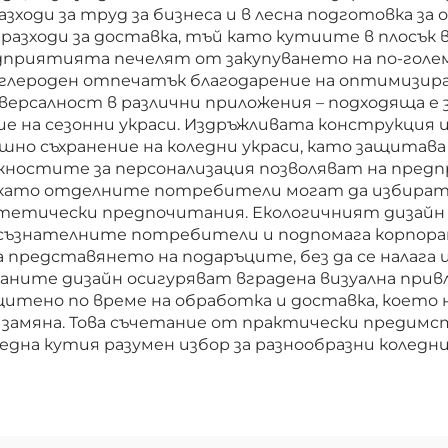
зходи за труд за бизнеса и в лесна подготовка 
 разходи за доставка, тъй като кутиите в плосък
приятията печелят от закупуването на по-големи
ъглероден отпечатък благодарение на оптимизира
рсалност в различни приложения – подходяща е за
ние на сезонни украси. Издръжливата конструкция
ишно съхранение на коледни украси, като защита
жностите за персонализация позволяват на пред
окато отделните потребители могат да избират
етически предпочитания. Екологичният дизайн 
о съзнателните потребители и подпомага корпор
редставянето на подаръците, без да се налага и
атаните дизайн осигуряват вградена визуална пр
щитено по време на обработка и доставка, което
а замяна. Това съчетание от практически предимс
дна кутия разумен избор за разнообразни коледни