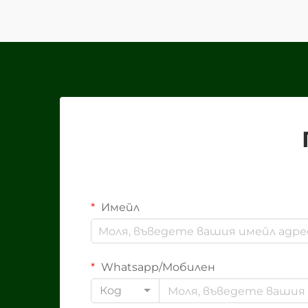
предлагат многобройни...
Имейл
Whatsapp/Мобилен
Код