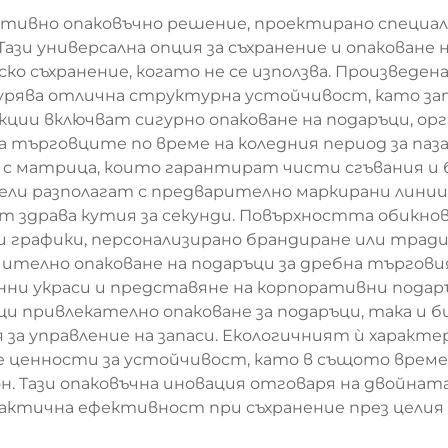
ативно опаковъчно решение, проектирано специалн
зи универсална опция за съхранение и опаковане 
ско съхранение, когато не се използва. Произведе
урява отлична структурна устойчивост, като зап
ции включват сигурно опаковане на подаръци, орг
а търговците по време на коледния период за паз
 с матрица, които гарантират чисти сгъвания и 
ели разполагат с предварително маркирани линии з
т здрава кутия за секунди. Повърхността обикно
ки графики, персонализирано брандиране или тра
ително опаковане на подаръци за дребна търговия
нни украси и представяне на корпоративни подар
привлекателно опаковане за подаръци, така и б
 управление на запаси. Екологичният ѝ характер 
 ценности за устойчивост, като в същото време
зон. Тази опаковъчна иновация отговаря на двойн
актична ефективност при съхранение през целия 