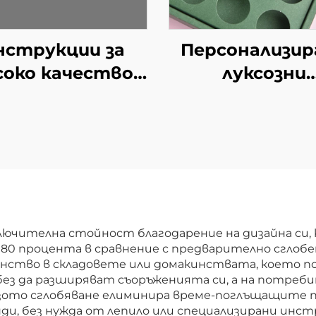
нструкции за
Персонализир
соко качество
луксозни
Приемлива
картонени ку
рсонализация
за кафе с
алка брошура
индивидуал
Хартия
дизайн
сококачествен
Висококачест
листовка
подаръчни
картонени ку
ключителна стойност благодарение на дизайна си
 80 процента в сравнение с предварително сглобе
за кафе
ство в складовете или домакинствата, което п
без да разширяват съоръженията си, а на потреби
рзото сглобяване елиминира време-поглъщащите п
нди, без нужда от лепило или специализирани инс