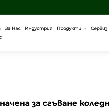
а
За Нас
Индустрия
Продукти
Сервиз
с
начена за сгъване колед