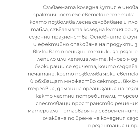
Сгъваемата коледна кутия е инов
практичност със светски естетика. Та
която позволява лесна сглобяване и пло
табла, сгъваемата коледна кутия осиг
сезонни празненства. Основните ѝ функ
и ефективно опаковане на продукти з
включват прецизни техники за рязане
лепило или лепяща лента. Много мод
блокиращи се езичета, които създава
печатане, което позволява ярки светс
ѝ обхващат множество сектори, включ
търговия, домашна организация на сезо
както частни потребители, търсещи 
спестяващи пространство решения за
материали – отговаря на съвременните
очаквана по време на коледния се
презентация и пр