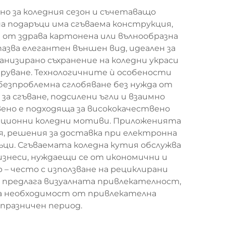
о за коледния сезон и съчетаващо
на подаръци има сгъваема конструкция,
на от здрава картонена или вълнообразна
азва елегантен външен вид, идеален за
анизирано съхранение на коледни украси
аруване. Технологичните ѝ особености
безпроблемна сглобяване без нужда от
а сгъване, подсилени ъгли и взаимно
вено е подходяща за висококачествено
диционни коледни мотиви. Приложенията
, решения за доставка при електронна
ъци. Сгъваемата коледна кутия обслужва
изнеси, нуждаещи се от икономични и
– често с използване на рециклирани
 предлага визуалната привлекателност,
ата необходимост от привлекателна
празничен период.