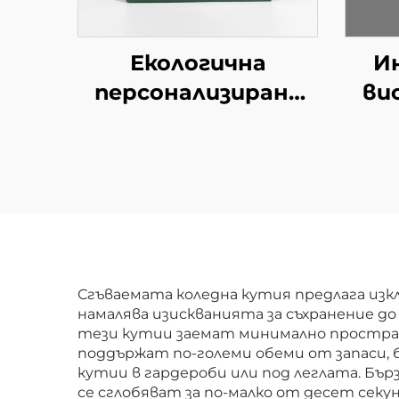
Екологична
И
персонализирана
ви
сгъваема пощенска
кутия от вълнест
пе
картон
М
Опаковъчна кутия
за пратки, дрехи,
Ви
хартия, картон,
подходяща за
Сгъваемата коледна кутия предлага из
намалява изискванията за съхранение до
подаръци
тези кутии заемат минимално простран
поддържат по-големи обеми от запаси, 
кутии в гардероби или под леглата. Бъ
се сглобяват за по-малко от десет секу