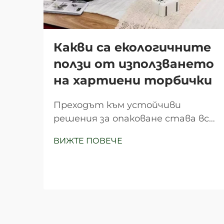
Какви са екологичните
ползи от използването
на хартиени торбички
Преходът към устойчиви
решения за опаковане става все
по-важен, докато бизнесите и
ВИЖТЕ ПОВЕЧЕ
потребителите осъзнават
екологичното въздействие на
своите избори. Хартиените
торбички се превърнаха в
водеща алтернатива на
пластмасовото опаковане и