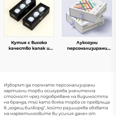
за луксозни подаръци
дизайн на лого
и дисплеи в
търговията
Кутия с високо
Луксозни
качество капак и
персонализирани
основа горе долу
изтеглящи се
дисплей опаковка с
опаковки за
прозорец дебела
парфюми, етерични
твърда картонена
масла, тениджа,
кутия за подарък за
бузова червила и
топки за тенис и
други козметични
Изборът да поръчате персонализирани
голф
продукти с матова
хартиени торби осигурява значителна
повърхност и
стойност чрез подобряване на видимостта
златно фолио
на бранда, тъй като всяка торба се превръща
в „ходещ билборд“, който разширява обхвата
на маркетинговите ви усилия далеч от