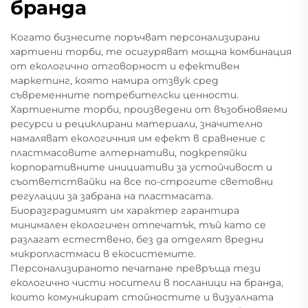
бранда
Когато бизнесите поръчват персонализирани
хартиени торби, те осигуряват мощна комбинация
от екологично отговорност и ефективен
маркетинг, която намира отзвук сред
съвременните потребителски ценности.
Хартиените торби, произведени от възобновяеми
ресурси и рециклирани материали, значително
намаляват екологичния им ефект в сравнение с
пластмасовите алтернативи, подкрепяйки
корпоративните инициативи за устойчивост и
съответствайки на все по-строгите световни
регулации за забрана на пластмасата.
Биоразградимият им характер гарантира
минимален екологичен отпечатък, тъй като се
разлагат естествено, без да отделят вредни
микропластмаси в екосистемите.
Персонализираното печатане превръща тези
екологично чисти носители в посланици на бранда,
които комуникират стойностите и визуалната