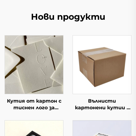
Нови продукти
Кутия от картон с
Вълнисти
тиснен лого за
картонени кутии с
премиум опаковка с
персонализиран
възможност за
печат, икономична
персонализирано
квадратна опаковка
брандиране, идеална
с индивидуален