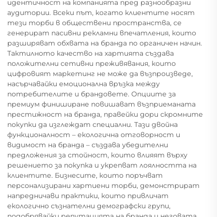
идентичност на компанията пред разнообразни
аудитории. Всеки път, когато клиентите носят
тези торби в обществени пространства, се
генерират пасивни рекламни впечатления, които
разширяват обхвата на бранда по органичен начин.
Тактилното качество на хартията създава
положителни сетивни преживявания, които
цифровият маркетинг не може да възпроизведе,
насърчавайки емоционална връзка между
потребителите и брандовете. Опциите за
премиум финиширане повишават възприеманата
престижност на бранда, правейки дори скромните
покупки да изглеждат специални. Тази двойна
функционалност – екологична отговорност и
видимост на бранда – създава убедителни
предложения за стойност, които влияят върху
решението за покупка и укрепват лоялността на
клиентите. Бизнесите, които поръчват
персонализирани хартиени торби, демонстрират
напредничави практики, които привличат
екологично съзнателни демографски групи,
подобрявайки репутацията на бранда и неговата