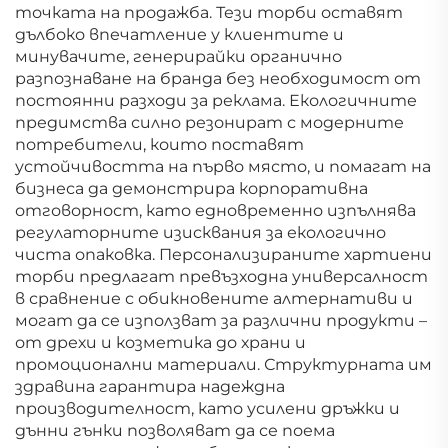
точката на продажба. Тези торби оставят
дълбоко впечатление у клиентите и
минувачите, генерирайки органично
разпознаване на бранда без необходимост от
постоянни разходи за реклама. Екологичните
предимства силно резонират с модерните
потребители, които поставят
устойчивостта на първо място, и помагат на
бизнеса да демонстрира корпоративна
отговорност, като едновременно изпълнява
регулаторните изисквания за екологично
чиста опаковка. Персонализираните хартиени
торби предлагат превъзходна универсалност
в сравнение с обикновените алтернативи и
могат да се използват за различни продукти –
от дрехи и козметика до храни и
промоционални материали. Структурната им
здравина гарантира надеждна
производителност, като усилени дръжки и
дънни гънки позволяват да се поема