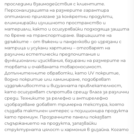
проследими взаимодействия с клиентите.
Персонализацията на размерите гарантира
оптимално прилягане за конкретни продукти,
елиминирайки излишното пространство и
материали, както и осигурявайки подходяща защита
по време на транспортиране. Вариациите на
дръжките – от въжени и панделкови до изрязани с
матрица и усукани хартиени – отговарят на
различни естетически предпочитания и
функционални изисквания, базирани на размерите на
торбата и очакваната товароносимост.
Допълнителните обработки, като UV покритие,
водно покритие или ламиниране, подобряват
издръжливостта и визуалната привлекателност,
като осигуряват съпротива срещу влага за различни
среди. Техниките за релефно и антирелефно
изобразяване добавят тримерна текстура, която
създава тактилен интерес и позиционира продукта
като премиум. Прозрачните панели показват
съдържанието на продукта, запазвайки
структурната цялост и хармония в дизайна. Когато