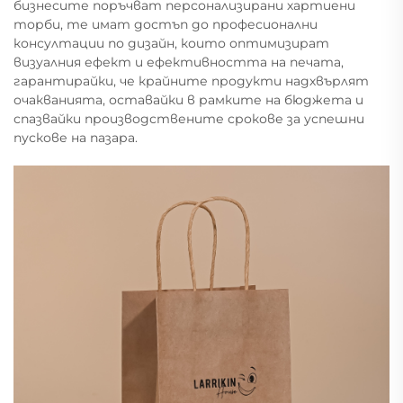
бизнесите поръчват персонализирани хартиени
торби, те имат достъп до професионални
консултации по дизайн, които оптимизират
визуалния ефект и ефективността на печата,
гарантирайки, че крайните продукти надхвърлят
очакванията, оставайки в рамките на бюджета и
спазвайки производствените срокове за успешни
пускове на пазара.