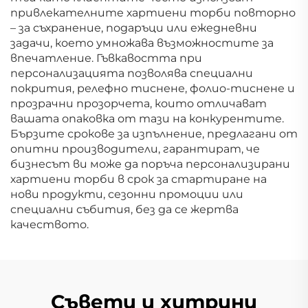
привлекателните хартиени торби повторно
– за съхранение, подаръци или ежедневни
задачи, което умножава възможностите за
впечатление. Гъвкавостта при
персонализацията позволява специални
покрития, релефно тиснене, фолио-тиснене и
прозрачни прозорчета, които отличават
вашата опаковка от тази на конкурентите.
Бързите срокове за изпълнение, предлагани от
опитни производители, гарантират, че
бизнесът ви може да поръча персонализирани
хартиени торби в срок за стартиране на
нови продукти, сезонни промоции или
специални събития, без да се жертва
качеството.
Съвети и хитрини