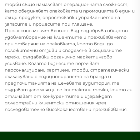
торби също намаляват операционната сложност,
като обединяват опаковката и промоцията в един и
същи продукт, опростявайки управлението на
запасите и процесите при плащане.
Професионалният външен вид подобрява общото
удовлетворение на клиентите и преживяването
при отваряне на опаковката, което води до
положителни отзиви и споделяне в социалните
мрежи, създавайки органично маркетингово
усилване. Когато бизнесите поръчват
персонализирани хартиени торби, стратегически
съгласувани с позиционирането на бранда и
предпочитанията на целевата аудитория, те
създават запомнящи се контактни точки, които ги
отличават от конкурентите и изграждат
дълготрайни клиентски отношения чрез
последователно висококачествени преживявания.