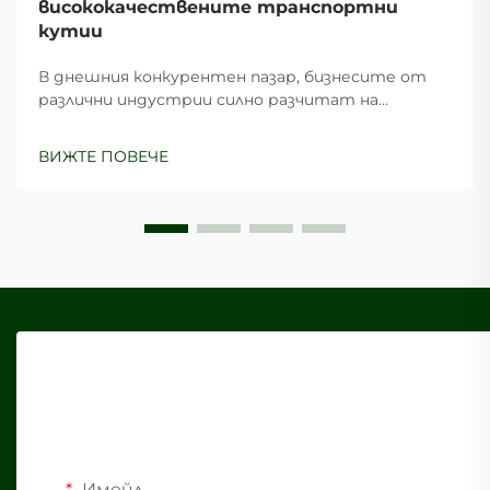
висококачествените транспортни
кутии
В днешния конкурентен пазар, бизнесите от
различни индустрии силно разчитат на
ефективни опаковъчни решения, за да защитят
продуктите си по време на транспортиране,
ВИЖТЕ ПОВЕЧЕ
като в същото време запазват икономическа
ефективност. Транспортните картони
служат като основа на съвременната
логистика...
Имейл