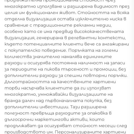
многократно използване и разширена видимост през
целия им функционален живот. Стойността на всяка
отделна визуализация остава изключително ниска в
сравнение с традиционните рекламни медии,
особено като се има предвид висококачествената
визуализация, генерирана в релевантни контексти,
където потенциалните клиенти вече са ангажирани
с покупателско поведение. Поръчката на големи
количества значително намалява единичните
разходи и осигурява постоянна наличност на запаси
за периодите на пикова търсеност и промоции, без
допълнителни разходи за спешни повторни поръчки.
Дълготрайността на качествените хартиени
торби насърчава клиентите да ги използват
многократно, умножавайки визуализациите на
бранда далеч над първоначалната покупка, без
допълнителни инвестиции. Тази разширена
полезност превръща разходите за опаковка в
дългосрочни маркетингови активи, които
продължават да осигуряват стойност месеци след
производството им. Персонализираните хартиени