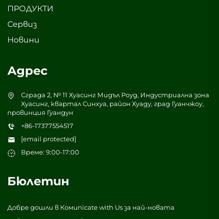
ПРОДУКТИ
Сервиз
Новини
Адрес
Сграда 2, № 11 Хуасинг Мидъл Роуд, Индустриална зона
Хуасинг, квартал Синхуа, район Хуаду, град Гуанчжоу,
провинция Гуандун
+86-17377554517
[email protected]
Време: 9:00-17:00
Бюлетин
Добре дошли в Комunicate with Us за най-новата