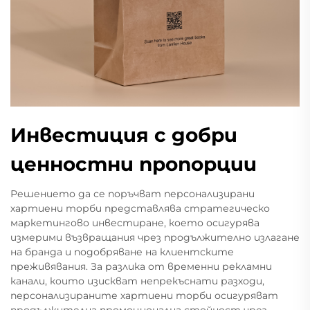
Инвестиция с добри
ценностни пропорции
Решението да се поръчват персонализирани
хартиени торби представлява стратегическо
маркетингово инвестиране, което осигурява
измерими възвращания чрез продължително излагане
на бранда и подобряване на клиентските
преживявания. За разлика от временни рекламни
канали, които изискват непрекъснати разходи,
персонализираните хартиени торби осигуряват
продължителна промоционална стойност чрез