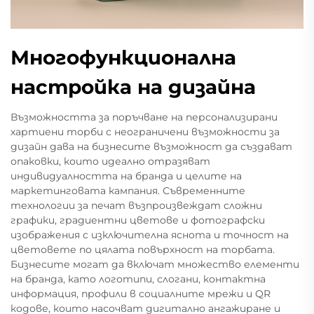
Многофункционална
настройка на дизайна
Възможността за поръчване на персонализирани
хартиени торби с неограничени възможности за
дизайн дава на бизнесите възможност да създават
опаковки, които идеално отразяват
индивидуалността на бранда и целите на
маркетинговата кампания. Съвременните
технологии за печат възпроизвеждат сложни
графики, градиентни цветове и фотографски
изображения с изключителна яснота и точност на
цветовете по цялата повърхност на торбата.
Бизнесите могат да включат множество елементи
на бранда, като логотипи, слогани, контактна
информация, профили в социалните мрежи и QR
кодове, които насочват дигитално ангажиране и