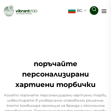
BG
поръчайте
персонализирани
хартиени торбички
Когато поръчате персонализирани хартиени торби,
инвестирате в универсално опаковъчно решение,
което комбинира промоция на бранда с екологична
отговорност. Персонализираните хартиени торби