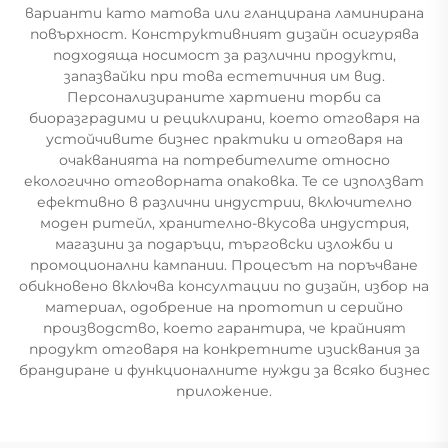
варианти като матова или гланцирана ламинирана
повърхност. Конструктивният дизайн осигурява
подходяща носимост за различни продукти,
запазвайки при това естетичния им вид.
Персонализираните хартиени торби са
биоразградими и рециклирани, което отговаря на
устойчивите бизнес практики и отговаря на
очакванията на потребителите относно
екологично отговорната опаковка. Те се използват
ефективно в различни индустрии, включително
моден ритейл, хранително-вкусова индустрия,
магазини за подаръци, търговски изложби и
промоционални кампании. Процесът на поръчване
обикновено включва консултации по дизайн, избор на
материал, одобрение на прототип и серийно
производство, което гарантира, че крайният
продукт отговаря на конкретните изисквания за
брандиране и функционалните нужди за всяко бизнес
приложение.