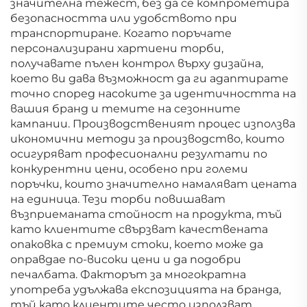
значителна тежест, без да се компрометира
безопасността или удобството при
транспортиране. Когато поръчате
персонализирани хартиени торби,
получавате пълен контрол върху дизайна,
което ви дава възможност да ги адаптирате
точно според насоките за идентичността на
вашия бранд и темите на сезонните
кампании. Производственият процес използва
икономични методи за производство, които
осигуряват професионални резултати по
конкурентни цени, особено при големи
поръчки, които значително намаляват цената
на единица. Тези торби повишават
възприеманата стойност на продукта, тъй
като клиентите свързват качествената
опаковка с премиум стоки, което може да
оправдае по-високи цени и да подобри
печалбата. Факторът за многократна
употреба удължава експозицията на бранда,
тъй като клиентите често използват