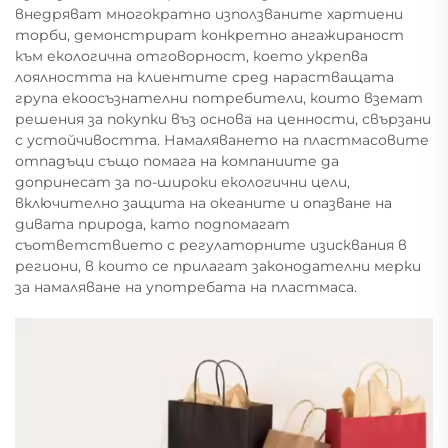
внедряват многократно използваните хартиени
торби, демонстрират конкретно ангажираност
към екологична отговорност, което укрепва
лоялността на клиентите сред нарастващата
група екоосъзнателни потребители, които вземат
решения за покупки въз основа на ценности, свързани
с устойчивостта. Намаляването на пластмасовите
отпадъци също помага на компаниите да
допринесат за по-широки екологични цели,
включително защита на океаните и опазване на
дивата природа, като подпомагат
съответствието с регулаторните изисквания в
региони, в които се прилагат законодателни мерки
за намаляване на употребата на пластмаса.