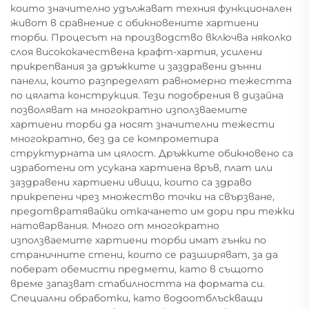
които значително удължават техния функционален
живот в сравнение с обикновените хартиени
торби. Процесът на производство включва няколко
слоя висококачествена крафт-хартия, усилени
прикрепвания за дръжките и заздравени дънни
панели, които разпределят равномерно тежестта
по цялата конструкция. Тези подобрения в дизайна
позволяват на многократно използваемите
хартиени торби да носят значителни тежести
многократно, без да се компрометира
структурната им цялост. Дръжките обикновено са
изработени от усукана хартиена връв, плат или
заздравени хартиени ивици, които са здраво
прикрепени чрез множество точки на свързване,
предотвратявайки откачането им дори при тежки
натоварвания. Много от многократно
използваемите хартиени торби имат гънки по
страничните стени, които се разширяват, за да
поберат обемисти предмети, като в същото
време запазват стабилността на формата си.
Специални обработки, като водоотблъскващи