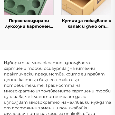
Персонализирани
Кутия за показване с
луксозни картонени
капак и дъно от
кутии за кафе с
висококачествен
индивидуален дизайн
материал Горна/
Висококачествени
долна кутия с
подаръчни
прозорец Масивна
картонени кутии за
картонена кутия за
кафе
подарък за тенис и
Изборът на многократно използваеми
голф топки
хартиени торби осигурява значителни
практически предимства, които ги правят
ценни както за бизнеса, така и за
потребителите. Трайността на
многократно използваемите хартиени торби
означава, че клиентите могат да ги
използват многократно, намалявайки нуждата
от постоянни замени и понижавайки
дългосрочните разходи за опаковка. Тази