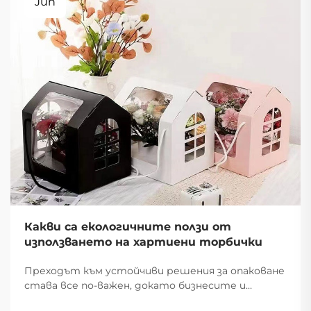
Jun
Какви са екологичните ползи от
използването на хартиени торбички
Преходът към устойчиви решения за опаковане
става все по-важен, докато бизнесите и
потребителите осъзнават екологичното