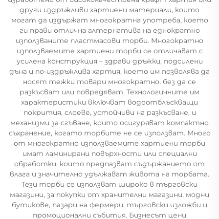
други издръжливи хартиени материали, които
могат да издържат многократна употреба, което
ги прави отлична алтернатива на еднократно
използваните пластмасови торби. Многократно
използваемите хартиени торби се отличават с
усилена конструкция – здрави дръжки, подсилени
дъна и по-издръжлива хартия, което им позволява да
носят тежки товари многократно, без да се
разкъсват или повредяват. Технологичните им
характеристики включват водоотблъскващи
покрития, слоеве, устойчиви на разкъсване, и
механизми за сгъване, които осигуряват компактно
съхранение, когато торбите не се използват. Много
от многократно използваемите хартиени торби
имат ламинирани повърхности или специални
обработки, които предпазват съдържанието от
влага и значително удължават живота на торбата.
Тези торби се използват широко в търговски
магазини, за покупки от хранителни магазини, модни
бутикове, пазари на фермери, търговски изложби и
промоционални събития. Бизнесът цени