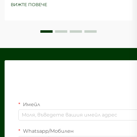
въздействие на своите избори. Хартиените
ВИЖТЕ ПОВЕЧЕ
торбички се превърнаха в водеща
алтернатива на пластмасовото опаковане и
предлагат многобройни...
Имейл
Whatsapp/Мобилен