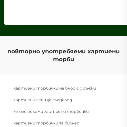
повторно употребяеми хартиени
торби
хартиени торбички на внос с дръжки
хартиени кеси за сладолед
много големи хартиени торбички
хартиени торбички за бизнес