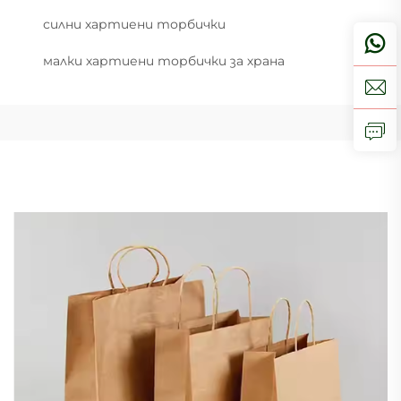
силни хартиени торбички
малки хартиени торбички за храна