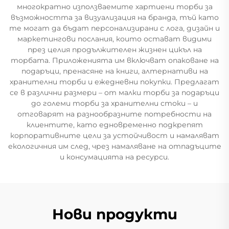
многократно използваемите хартиени торби за
възможността за визуализация на бранда, тъй като
те могат да бъдат персонализирани с лога, дизайн и
маркетингови послания, които остават видими
през целия продължителен жизнен цикъл на
торбата. Приложенията им включват опаковане на
подаръци, пренасяне на книги, алтернативи на
хранителни торби и ежедневни покупки. Предлагат
се в различни размери – от малки торби за подаръци
до големи торби за хранителни стоки – и
отговарят на разнообразните потребности на
клиентите, като едновременно подкрепят
корпоративните цели за устойчивост и намаляват
екологичния им след, чрез намаляване на отпадъците
и консумацията на ресурси.
Нови продукти