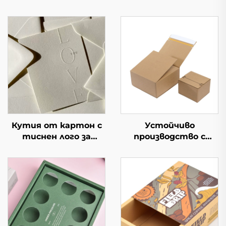
Кутия от картон с
Устойчиво
тиснен лого за
производство с
премиум опаковка с
персонализиран лого
възможност за
Вълнеста кутия за
персонализирано
опаковане с цип и
брандиране, идеална
лента за откъсване
за луксозни подаръци
Картонени кутии за
и дисплеи в
пратки
търговията