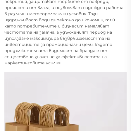
покрития, защитават торбите от повреди,
причинени от влага, и позволяват надеждна работа
в различни метеорологични условия. Тази
издръжливост води директно до икономии, тъй
като потребителите и бизнесът намаляват
честотата на замяна, а удълженият период на
използване максимизира възвръщаемостта на
инвестициите за промоционални цели, където
продължителната видимост на бранда е от
съществено значение за ефективността на
маркетинговите усилия.