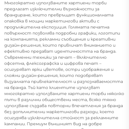
Многократно използваните хартиени торби
предлагат изключителни възможности за
брандиране, които превръщат функционалната
опаковка в мощни маркетингови активи с
продължителна експозиция. Голямата печатна
повърхност позволява подробни графики, логотипи
на компанията, рекламни съобщения и креативни
дизайн-решения, които привличат вниманието и
ефективно предават идентичността на бранда.
Съвременни техники за печат – включително
офсетна, флексографска и цифрова печат –
осигуряват ярки цветове, остри изображения и
сложни дизайн-решения, които подобряват
визуалната привлекателност и разпознаваемостта
на бранда. Тъй като клиентите използват
многократно използваните хартиени торби няколко
пъти в различни обществени места, всяко тяхно
използване създава повторни впечатления за бранда
без допълнителни маркетингови разходи, което
осигурява изключителна стойност за рекламните
кампании. Премиум външният вид на добре