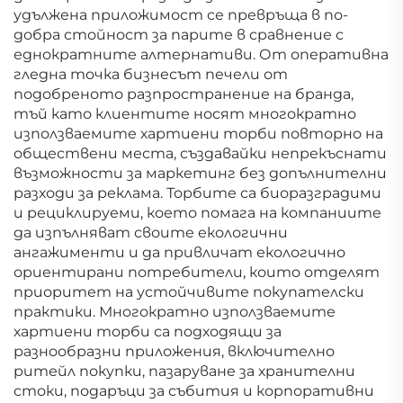
удължена приложимост се превръща в по-
добра стойност за парите в сравнение с
еднократните алтернативи. От оперативна
гледна точка бизнесът печели от
подобреното разпространение на бранда,
тъй като клиентите носят многократно
използваемите хартиени торби повторно на
обществени места, създавайки непрекъснати
възможности за маркетинг без допълнителни
разходи за реклама. Торбите са биоразградими
и рециклируеми, което помага на компаниите
да изпълняват своите екологични
ангажименти и да привличат екологично
ориентирани потребители, които отделят
приоритет на устойчивите покупателски
практики. Многократно използваемите
хартиени торби са подходящи за
разнообразни приложения, включително
ритейл покупки, пазаруване за хранителни
стоки, подаръци за събития и корпоративни