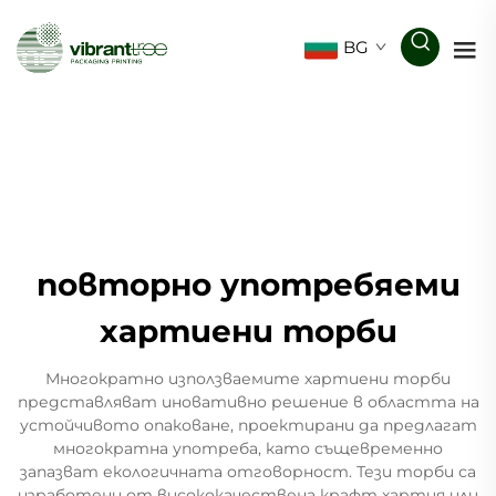
BG
повторно употребяеми
хартиени торби
Многократно използваемите хартиени торби
представляват иновативно решение в областта на
устойчивото опаковане, проектирани да предлагат
многократна употреба, като същевременно
запазват екологичната отговорност. Тези торби са
изработени от висококачествена крафт хартия или