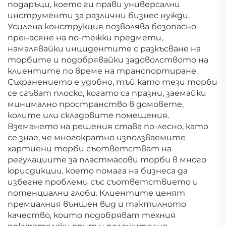
подаръци, което ги прави универсални
инструменти за различни бизнес нужди.
Усилена конструкция позволява безопасно
пренасяне на по-тежки предмети,
намалявайки инцидентите с разкъсване на
торбите и подобрявайки задоволството на
клиентите по време на транспортиране.
Съхранението е удобно, тъй като тези торби
се сгъват плоско, когато са празни, заемайки
минимално пространство в домовете,
колите или складовите помещения.
Вземането на решения става по-лесно, като
се знае, че многократно използваемите
хартиени торби съответстват на
регулациите за пластмасови торби в много
юрисдикции, което помага на бизнеса да
избегне проблеми със съответствието и
потенциални глоби. Клиентите ценят
премиалния външен вид и тактилното
качество, които подобряват техния