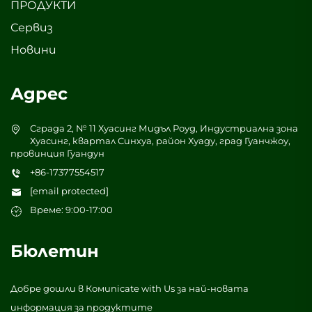
ПРОДУКТИ
Сервиз
Новини
Адрес
Сграда 2, № 11 Хуасинг Мидъл Роуд, Индустриална зона
Хуасинг, квартал Синхуа, район Хуаду, град Гуанчжоу,
провинция Гуандун
+86-17377554517
[email protected]
Време: 9:00-17:00
Бюлетин
Добре дошли в Комunicate with Us за най-новата
информация за продуктите