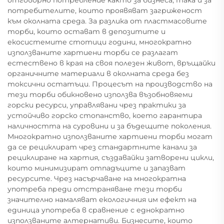
отговорно потребление както за бизнеса, така и за
потребителите, които проявяват загриженост
към околната среда. За разлика от пластмасовите
торби, които остават в депозитите и
екосистемите стотици години, многократно
използваните хартиени торби се разлагат
естествено в края на своя полезен живот, връщайки
органичните материали в околната среда без
токсични остатъци. Процесът на производство на
тези торби обикновено използва възобновяеми
горски ресурси, управлявани чрез практики за
устойчиво горско стопанство, което гарантира
наличността на суровини и за бъдещите поколения.
Многократно използваните хартиени торби могат
да се рециклират чрез стандартните канали за
рециклиране на хартия, създавайки затворени цикли,
които минимизират отпадъците и запазват
ресурсите. Чрез насърчаване на многократна
употреба преди отстраняване тези торби
значително намаляват екологичния им ефект на
единица употреба в сравнение с еднократно
използваните алтернативи. Бизнесите, които