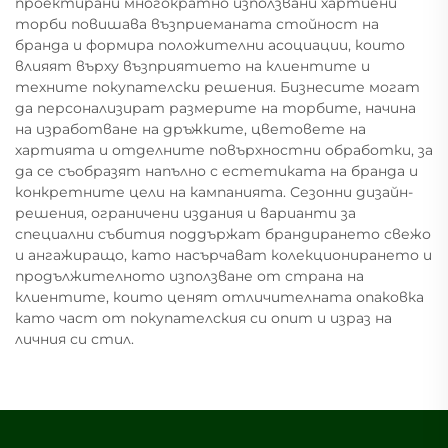
проектирани многократно използвани хартиени
торби повишава възприеманата стойност на
бранда и формира положителни асоциации, които
влияят върху възприятието на клиентите и
техните покупателски решения. Бизнесите могат
да персонализират размерите на торбите, начина
на изработване на дръжките, цветовете на
хартията и отделните повърхностни обработки, за
да се съобразят напълно с естетиката на бранда и
конкретните цели на кампанията. Сезонни дизайн-
решения, ограничени издания и варианти за
специални събития поддържат брандирането свежо
и ангажиращо, като насърчават колекционирането и
продължителното използване от страна на
клиентите, които ценят отличителната опаковка
като част от покупателския си опит и израз на
личния си стил.