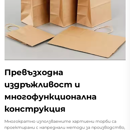
Превъзходна
издръжливост и
многофункционална
конструкция
Многократно използваемите хартиени торби са
проектирани с напреднали методи за производство,