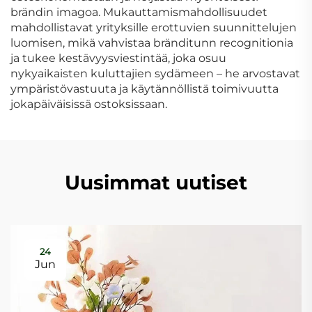
brändin imagoa. Mukauttamismahdollisuudet
mahdollistavat yrityksille erottuvien suunnittelujen
luomisen, mikä vahvistaa bränditunn recognitionia
ja tukee kestävyysviestintää, joka osuu
nykyaikaisten kuluttajien sydämeen – he arvostavat
ympäristövastuuta ja käytännöllistä toimivuutta
jokapäiväisissä ostoksissaan.
Uusimmat uutiset
24
Jun