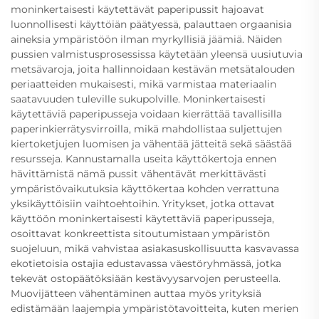
moninkertaisesti käytettävät paperipussit hajoavat
luonnollisesti käyttöiän päätyessä, palauttaen orgaanisia
aineksia ympäristöön ilman myrkyllisiä jäämiä. Näiden
pussien valmistusprosessissa käytetään yleensä uusiutuvia
metsävaroja, joita hallinnoidaan kestävän metsätalouden
periaatteiden mukaisesti, mikä varmistaa materiaalin
saatavuuden tuleville sukupolville. Moninkertaisesti
käytettäviä paperipusseja voidaan kierrättää tavallisilla
paperinkierrätysvirroilla, mikä mahdollistaa suljettujen
kiertoketjujen luomisen ja vähentää jätteitä sekä säästää
resursseja. Kannustamalla useita käyttökertoja ennen
hävittämistä nämä pussit vähentävät merkittävästi
ympäristövaikutuksia käyttökertaa kohden verrattuna
yksikäyttöisiin vaihtoehtoihin. Yritykset, jotka ottavat
käyttöön moninkertaisesti käytettäviä paperipusseja,
osoittavat konkreettista sitoutumistaan ympäristön
suojeluun, mikä vahvistaa asiakasuskollisuutta kasvavassa
ekotietoisia ostajia edustavassa väestöryhmässä, jotka
tekevät ostopäätöksiään kestävyysarvojen perusteella.
Muovijätteen vähentäminen auttaa myös yrityksiä
edistämään laajempia ympäristötavoitteita, kuten merien