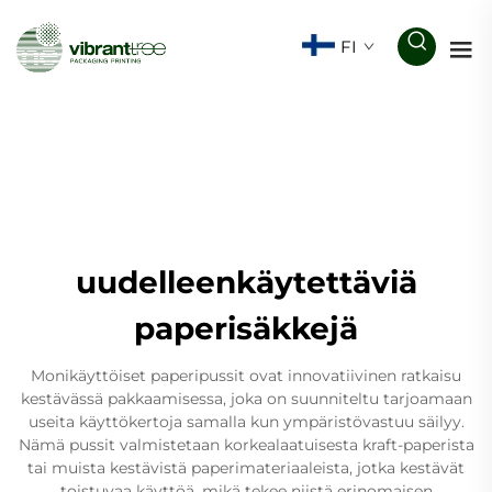
FI
uudelleenkäytettäviä
paperisäkkejä
Monikäyttöiset paperipussit ovat innovatiivinen ratkaisu
kestävässä pakkaamisessa, joka on suunniteltu tarjoamaan
useita käyttökertoja samalla kun ympäristövastuu säilyy.
Nämä pussit valmistetaan korkealaatuisesta kraft-paperista
tai muista kestävistä paperimateriaaleista, jotka kestävät
toistuvaa käyttöä, mikä tekee niistä erinomaisen