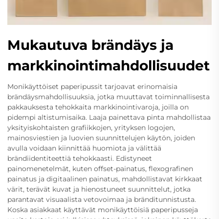
Mukautuva brändäys ja
markkinointimahdollisuudet
Monikäyttöiset paperipussit tarjoavat erinomaisia
brändäysmahdollisuuksia, jotka muuttavat toiminnallisesta
pakkauksesta tehokkaita markkinointivaroja, joilla on
pidempi altistumisaika. Laaja painettava pinta mahdollistaa
yksityiskohtaisten grafiikkojen, yrityksen logojen,
mainosviestien ja luovien suunnittelujen käytön, joiden
avulla voidaan kiinnittää huomiota ja välittää
brändiidentiteettiä tehokkaasti. Edistyneet
painomenetelmät, kuten offset-painatus, flexografinen
painatus ja digitaalinen painatus, mahdollistavat kirkkaat
värit, terävät kuvat ja hienostuneet suunnittelut, jotka
parantavat visuaalista vetovoimaa ja bränditunnistusta.
Koska asiakkaat käyttävät monikäyttöisiä paperipusseja