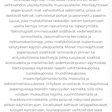
vaihtoehdon yksikäyttöisille muovipusseille. Monikäyttöiset
paperipussit ovat vahvistettua rakennetta, joissa on
kestävät kahvat, vahvistetut pohjat ja parannettu paperin
lujuus, joka mahdollistaa raskaiden lastien kantamisen
useita kertoja ilman ripsumista tai repeytymistä.
Teknologiset ominaisuudet sisältävät vedenkestäviä
pinnoitteita, ripsumattomia kerroksia ja
taittomekanismeja, jotka mahdollistavat tiukentuvan
säilytyksen käytön ulkopuolella. Monet monikäyttöiset
paperipussit sisältävät laminoidun pinnan tai
erityiskohteisia käsittelyjä, jotka suojaavat sisältöä
kosteudelta ja merkittävästi pidentävät pussin käyttöikää.
Näitä pusseja käytetään laajalti vähittäiskaupoissa,
ruokakaupoissa, muodinkaupoissa,
maanviljelijämarkkinoilla, messuilla ja
edistämistilaisuuksissa. Yritykset arvostavat monikäyttöisiä
paperipusseja brändin näkyvyyden kannalta, sillä niitä
voidaan mukauttaa logolla, suunnittelemalla ja
markkinointiviesteillä, jotka pysyvät näkyvissä pussin
pitkän käyttöiän ajan. Sovellukset kattavat lahjapakkaukset,
kirjojen kantamisen, lounaspussien vaihtoehdot sekä