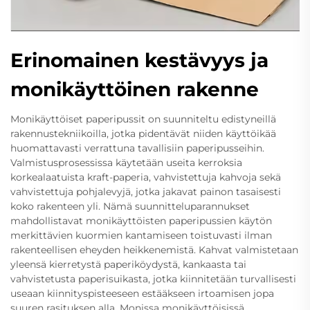
Erinomainen kestävyys ja
monikäyttöinen rakenne
Monikäyttöiset paperipussit on suunniteltu edistyneillä
rakennustekniikoilla, jotka pidentävät niiden käyttöikää
huomattavasti verrattuna tavallisiin paperipusseihin.
Valmistusprosessissa käytetään useita kerroksia
korkealaatuista kraft-paperia, vahvistettuja kahvoja sekä
vahvistettuja pohjalevyjä, jotka jakavat painon tasaisesti
koko rakenteen yli. Nämä suunnitteluparannukset
mahdollistavat monikäyttöisten paperipussien käytön
merkittävien kuormien kantamiseen toistuvasti ilman
rakenteellisen eheyden heikkenemistä. Kahvat valmistetaan
yleensä kierretystä paperiköydystä, kankaasta tai
vahvistetusta paperisuikasta, jotka kiinnitetään turvallisesti
useaan kiinnityspisteeseen estääkseen irtoamisen jopa
suuren rasituksen alla. Monissa monikäyttöisissä