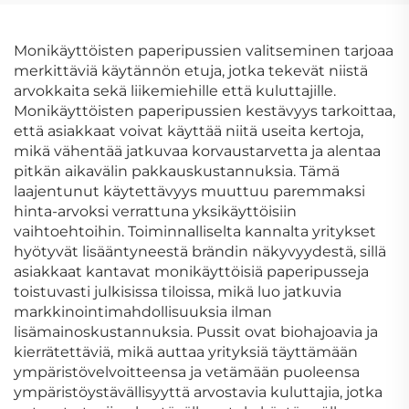
premium-
rasi ikkunalla, tukeva
lahjakartonkikahvilaatikot
jäykkä paperilevyrasi
tennis- ja golffpalloille
Monikäyttöisten paperipussien valitseminen tarjoaa
merkittäviä käytännön etuja, jotka tekevät niistä
arvokkaita sekä liikemiehille että kuluttajille.
Monikäyttöisten paperipussien kestävyys tarkoittaa,
että asiakkaat voivat käyttää niitä useita kertoja,
mikä vähentää jatkuvaa korvaustarvetta ja alentaa
pitkän aikavälin pakkauskustannuksia. Tämä
laajentunut käytettävyys muuttuu paremmaksi
hinta-arvoksi verrattuna yksikäyttöisiin
vaihtoehtoihin. Toiminnalliselta kannalta yritykset
hyötyvät lisääntyneestä brändin näkyvyydestä, sillä
asiakkaat kantavat monikäyttöisiä paperipusseja
toistuvasti julkisissa tiloissa, mikä luo jatkuvia
markkinointimahdollisuuksia ilman
lisämainoskustannuksia. Pussit ovat biohajoavia ja
kierrätettäviä, mikä auttaa yrityksiä täyttämään
ympäristövelvoitteensa ja vetämään puoleensa
ympäristöystävällisyyttä arvostavia kuluttajia, jotka