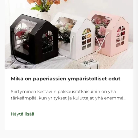
Mikä on paperiassien ympäristölliset edut
Siirtyminen kestäviin pakkausratkaisuihin on yhä
tärkeämpää, kun yritykset ja kuluttajat yhä enemmän
huomaavat valintojensa ympäristövaikutukset.
Paperipussit ovat nousseet johtavaksi vaihtoehdoksi
Näytä lisää
muovipakkauksiin verrattuna ja tarjoavat lukuisia...