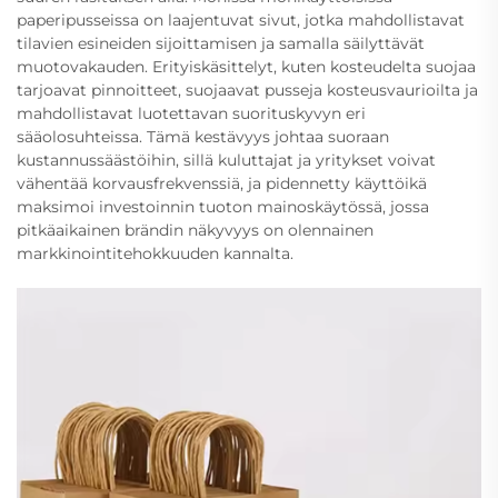
paperipusseissa on laajentuvat sivut, jotka mahdollistavat
tilavien esineiden sijoittamisen ja samalla säilyttävät
muotovakauden. Erityiskäsittelyt, kuten kosteudelta suojaa
tarjoavat pinnoitteet, suojaavat pusseja kosteusvaurioilta ja
mahdollistavat luotettavan suorituskyvyn eri
sääolosuhteissa. Tämä kestävyys johtaa suoraan
kustannussäästöihin, sillä kuluttajat ja yritykset voivat
vähentää korvausfrekvenssiä, ja pidennetty käyttöikä
maksimoi investoinnin tuoton mainoskäytössä, jossa
pitkäaikainen brändin näkyvyys on olennainen
markkinointitehokkuuden kannalta.