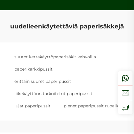
uudelleenkäytettäviä paperisäkkejä
suuret kertakäyttöpaperisäkit kahvoilla
paperikarkkipussit
erittäin suuret paperipussit
liikekäyttöön tarkoitetut paperipussit
lujat paperipussit
pienet paperipussit ruoalle