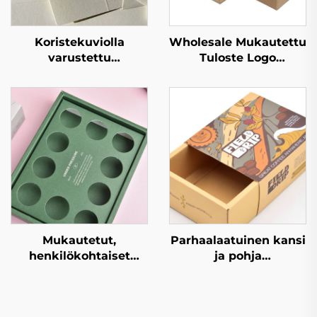
Koristekuviolla
Wholesale Mukautettu
varustettu
Tuloste Logo
pahvilaatikko
Aaltopahvin Zipper
premium-
Pakkauslahjalaatikko
pakkaukseen, jossa
Irtipalautuva Nauha
mahdollisuus
Kartonki Lähetyksen
mukautettuun
Kartonkilaatikot
bränditykseen,
täydellinen
luksuslahjoja ja
vähittäismyyntinäyttelyjä
varten
Mukautetut,
Parhaalaatuinen kansi
henkilökohtaiset
ja pohja
kartonkilaatikot,
Ylhäältä/alhaalta
hienot
avautuva
kahvipakkauslaatikot,
näyttöpakkauksen