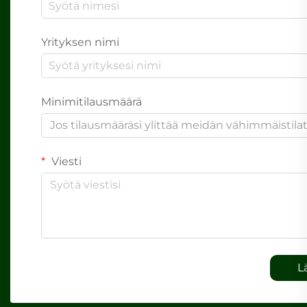
Yrityksen nimi
Minimitilausmäärä
Jos tilausmääräsi ylittää meidän vähimmäistil
Viesti
L