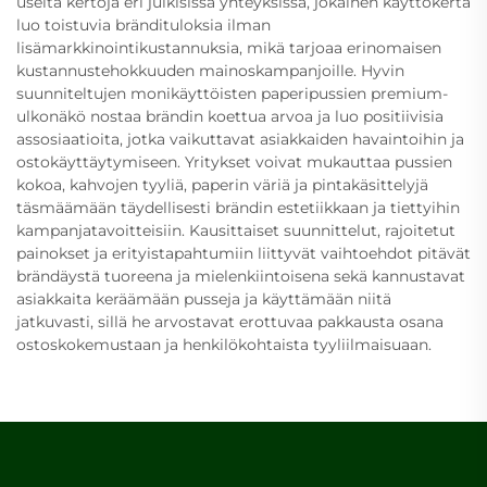
useita kertoja eri julkisissa yhteyksissä, jokainen käyttökerta
luo toistuvia brändituloksia ilman
lisämarkkinointikustannuksia, mikä tarjoaa erinomaisen
kustannustehokkuuden mainoskampanjoille. Hyvin
suunniteltujen monikäyttöisten paperipussien premium-
ulkonäkö nostaa brändin koettua arvoa ja luo positiivisia
assosiaatioita, jotka vaikuttavat asiakkaiden havaintoihin ja
ostokäyttäytymiseen. Yritykset voivat mukauttaa pussien
kokoa, kahvojen tyyliä, paperin väriä ja pintakäsittelyjä
täsmäämään täydellisesti brändin estetiikkaan ja tiettyihin
kampanjatavoitteisiin. Kausittaiset suunnittelut, rajoitetut
painokset ja erityistapahtumiin liittyvät vaihtoehdot pitävät
brändäystä tuoreena ja mielenkiintoisena sekä kannustavat
asiakkaita keräämään pusseja ja käyttämään niitä
jatkuvasti, sillä he arvostavat erottuvaa pakkausta osana
ostoskokemustaan ja henkilökohtaista tyyliilmaisuaan.