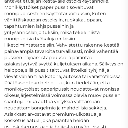
antavat etusijan kestävälle ostokskäytännölle.
Monikäyttöiset paperipussit soveltuvat
monipuolisesti eri käyttötarkoituksiin, kuten
vähittäiskaupan ostoksiin, ruokakauppaan,
tapahtumien lahjapusseihin ja
yritysannoslahjoituksiin, mikä tekee niistä
monipuolisia työkaluja erilaisiin
liiketoimintatarpeisiin. Vahvistettu rakenne kestää
painavampia tavaroita turvallisesti, mikä vähentää
pussien hajoamistapauksia ja parantaa
asiakastyytyväisyyttä kuljetuksen aikana. Säilytys on
helppoa, sillä pussit taittuvat litteiksi tyhjinä ja
vievät vähän tilaa kotona, autossa tai varastotiloissa.
Päätöksenteko helpottuu, kun tiedetään, että
monikäyttöiset paperipussit noudattavat monissa
oikeusjärjestelmissä voimassa olevia muovipussien
sääntöjä, mikä auttaa yrityksiä välttämään
noudattamisongelmia ja mahdollisia sakkoja.
Asiakkaat arvostavat premium-ulkoasua ja
kosketuslaatua, joka parantaa heidän
ostoskokemustaan ja heijastaa myönteisesti