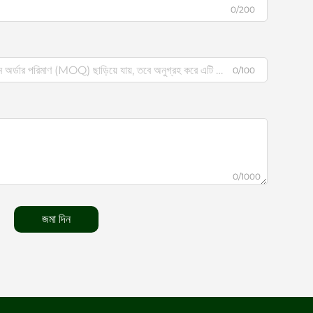
0/200
0/100
0/1000
জমা দিন