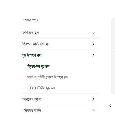
সমস্ত পণ্য
কাগজের বক্স
ত্রিপল কার্ডবোর্ড বাক্স
দৃঢ় উপহার বক্স
ফ্লিপ-টপ দৃঢ় বক্স
স্বর্গ ও পৃথিবী ঢাকনা উপহার বক্স
দ্রায়ার-স্টাইল দৃঢ় বক্স
কাগজের ব্যাগ
পরিবহন কার্টন