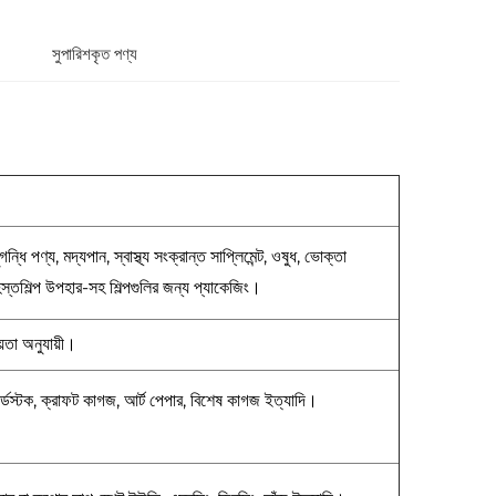
সুপারিশকৃত পণ্য
গন্ধি পণ্য, মদ্যপান, স্বাস্থ্য সংক্রান্ত সাপ্লিমেন্ট, ওষুধ, ভোক্তা
ং হস্তশিল্প উপহার-সহ শিল্পগুলির জন্য প্যাকেজিং।
ীয়তা অনুযায়ী।
কার্ডস্টক, ক্রাফট কাগজ, আর্ট পেপার, বিশেষ কাগজ ইত্যাদি।