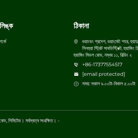
লিঙ্ক
ঠিকানা
র্কে
গুয়াংডং প্রদেশ, গুয়াংজৌ শহর, হুয়াদ
সিনহুয়া স্ট্রিট সাবডিস্ট্রিক্ট, হুয়াজিং 
হুয়াজিং মিডল রোড, নম্বর ১১, বিল্ডিং ২
+86-17377554517
[email protected]
সময়: সকাল ৯.০০টা-বিকাল ৫.০০টা
ং কোং, লিমিটেড। সর্বস্বত্ব সংরক্ষিত। -