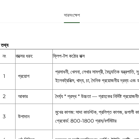
সারসংক্ষেপ
 তথ্য
নং
বাক্সের ধরন:
ফ্লিপ-টপ কঠোর বাক্স
প্রসাধনী, খেলনা, লেখার সামগ্রী, বৈদ্যুতিক যন্ত্রপাতি, সু
1
প্রয়োগ
ইলেকট্রনিক্স, খাদ্য, চা, দৈনিক প্রয়োজনীয় দ্রব্য এব
2
আকার
দৈর্ঘ্য * প্রস্থ * উচ্চতা — গ্রাহকের নির্দিষ্ট প্রয়োজন
মুখের কাগজ: সাদা কার্ডস্টক, প্রলিপ্ত কাগজ, রূপালী 
3
উপাদান
গ্রেবোর্ড: 800-1800 গ্রাম/বর্গমিটার