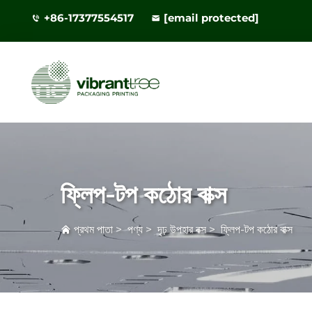
+86-17377554517
[email protected]
ফ্লিপ-টপ কঠোর বাক্স
প্রথম পাতা
>
পণ্য
>
দৃঢ় উপহার বক্স
>
ফ্লিপ-টপ কঠোর বাক্স