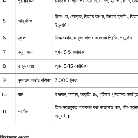
4
পৃষ্ঠ চিকিত্সা
চকচকে বা ম্যাট ল্যামিনেশন, ভার্নিশ, ইউভি কোটিং, সো
রিবন, বো, চৌম্বক, ভিতরে কাপড়, ভিতরে ফ্লকিং, ভিতর
5
আনুষঙ্গিক
ইত্যাদি।
6
মুদ্রণ
সিএমওয়াইকে ফুল-কালার অফসেট প্রিন্টিং, প্যান্টোন
7
নমুনা সময়
প্রায় 3-5 কার্যদিবস
8
বাল্ক সময়
প্রায় 8-15 কার্যদিবস
9
ন্যূনতম অর্ডার পরিমাণ
3,000 টুকরা
10
দাম
উপাদান, আকার, আকৃতি, রঙ, পরিমাণ, পৃষ্ঠতলের সমাপ্
তিন-স্তরযুক্ত কারুকাজ করা কার্ডবোর্ড বাক্স, পাঁচ-স্তর
11
প্যাকিং
অনুযায়ী।