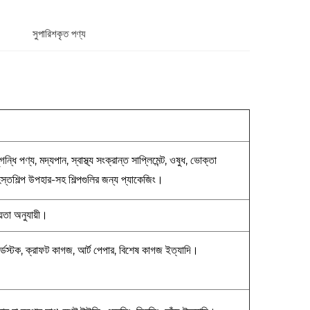
সুপারিশকৃত পণ্য
গন্ধি পণ্য, মদ্যপান, স্বাস্থ্য সংক্রান্ত সাপ্লিমেন্ট, ওষুধ, ভোক্তা
ং হস্তশিল্প উপহার-সহ শিল্পগুলির জন্য প্যাকেজিং।
ীয়তা অনুযায়ী।
কার্ডস্টক, ক্রাফট কাগজ, আর্ট পেপার, বিশেষ কাগজ ইত্যাদি।