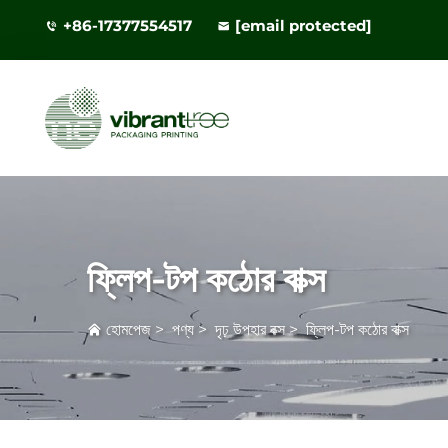
+86-17377554517
[email protected]
ফ্লিপ-টপ কঠোর বাক্স
হোমপেজ
>
পণ্য
>
দৃঢ় উপহার বক্স
>
ফ্লিপ-টপ কঠোর বাক্স