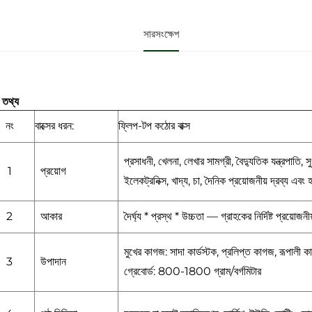
সারসংক্ষেপ
 তথ্য
নং
বাক্সের ধরন:
ফ্লিপ-টপ কঠোর বাক্স
প্রসাধনী, খেলনা, লেখার সামগ্রী, বৈদ্যুতিক যন্ত্রপাতি, সু
1
প্রয়োগ
ইলেকট্রনিক্স, খাদ্য, চা, দৈনিক প্রয়োজনীয় দ্রব্য এব
2
আকার
দৈর্ঘ্য * প্রস্থ * উচ্চতা — গ্রাহকের নির্দিষ্ট প্রয়োজন
মুখের কাগজ: সাদা কার্ডস্টক, প্রলিপ্ত কাগজ, রূপালী 
3
উপাদান
গ্রেবোর্ড: 800-1800 গ্রাম/বর্গমিটার