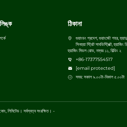
লিঙ্ক
ঠিকানা
র্কে
গুয়াংডং প্রদেশ, গুয়াংজৌ শহর, হুয়াদ
সিনহুয়া স্ট্রিট সাবডিস্ট্রিক্ট, হুয়াজিং 
হুয়াজিং মিডল রোড, নম্বর ১১, বিল্ডিং ২
+86-17377554517
[email protected]
সময়: সকাল ৯.০০টা-বিকাল ৫.০০টা
ং কোং, লিমিটেড। সর্বস্বত্ব সংরক্ষিত। -