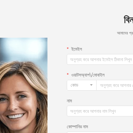
বি
আমাদের প্
ইমেইল
ওয়াটসঅ্যাপ\/মোবাইল
কোড
নাম
কোম্পানির নাম