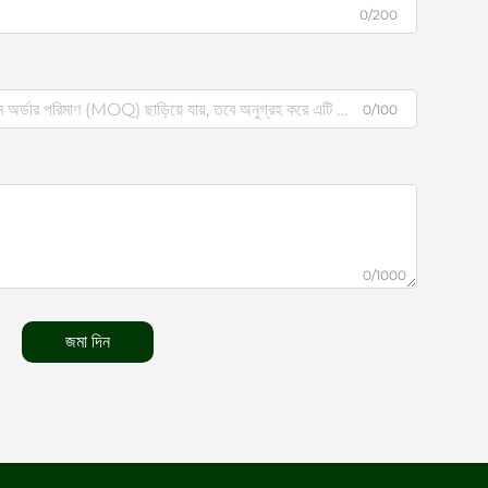
0/200
0/100
0/1000
জমা দিন