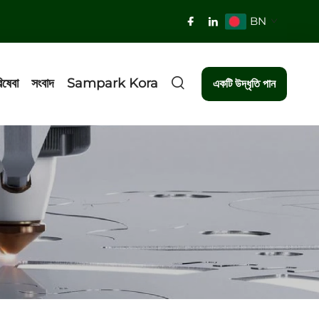
BN
িষেবা
সংবাদ
Sampark Kora
একটি উদ্ধৃতি পান