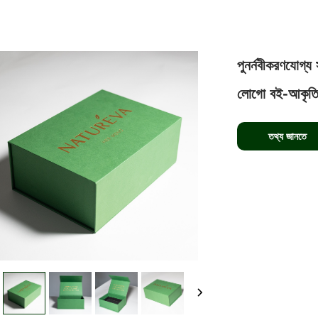
পুনর্নবীকরণযোগ্য সম
লোগো বই-আকৃতির 
তথ্য জানতে