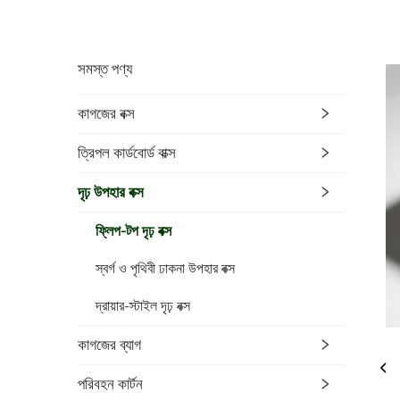
সমস্ত পণ্য
কাগজের বক্স
ত্রিপল কার্ডবোর্ড বাক্স
দৃঢ় উপহার বক্স
ফ্লিপ-টপ দৃঢ় বক্স
স্বর্গ ও পৃথিবী ঢাকনা উপহার বক্স
দ্রায়ার-স্টাইল দৃঢ় বক্স
কাগজের ব্যাগ
পরিবহন কার্টন