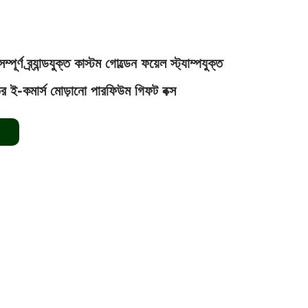
্পূর্ণ ব্র্যান্ডযুক্ত কাস্টম গোল্ডেন ফয়েল স্ট্যাম্পযুক্ত
ই-কমার্স মোড়ানো পারফিউম গিফট বক্স