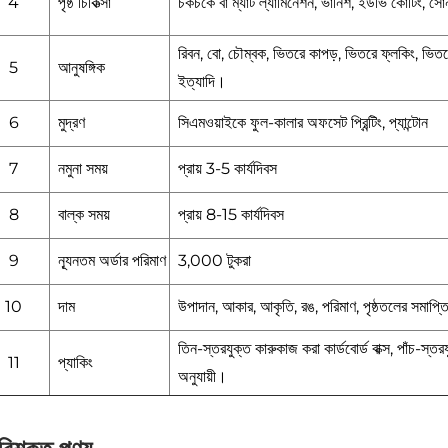
4
পৃষ্ঠ চিকিত্সা
চকচকে বা ম্যাট ল্যামিনেশন, ভার্নিশ, ইউভি কোটিং, সো
রিবন, বো, চৌম্বক, ভিতরে কাপড়, ভিতরে ফ্লকিং, ভিতর
5
আনুষঙ্গিক
ইত্যাদি।
6
মুদ্রণ
সিএমওয়াইকে ফুল-কালার অফসেট প্রিন্টিং, প্যান্টোন
7
নমুনা সময়
প্রায় 3-5 কার্যদিবস
8
বাল্ক সময়
প্রায় 8-15 কার্যদিবস
9
ন্যূনতম অর্ডার পরিমাণ
3,000 টুকরা
10
দাম
উপাদান, আকার, আকৃতি, রঙ, পরিমাণ, পৃষ্ঠতলের সমাপ্
তিন-স্তরযুক্ত কারুকাজ করা কার্ডবোর্ড বাক্স, পাঁচ-স্তর
11
প্যাকিং
অনুযায়ী।