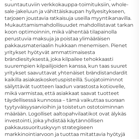
suuntautuviin verkkokauppa-toimituksiin, whole-
sale-jakeluun ja vähittäiskaupan hyllyesitykseen,
tarjoaen joustavia ratkaisuja useilla myyntikanavilla.
Mukauttamismahdollisuudet mahdollistavat tarkan
koon optimoinnin, mikä vähentää tilapainolla
perustuvia maksuja ja poistaa ylimääräisen
pakkausmateriaalin hukkaan menemisen. Pienet
yritykset hyötyvät ammattimaisesta
brändiesityksestä, joka kilpailee tehokkaasti
suurempien kilpailijoiden kanssa, kun taas suuret
yritykset saavuttavat yhtenäiset brändistandardit
kaikilla asiakaskosketuspisteillä. Suojatoiminnot
säilyttävät tuotteen laadun varastosta kotiovelle,
mikä varmistaa, että asiakkaat saavat tuotteet
täydellisessä kunnossa – tämä vaikuttaa suoraan
tyytyväisyysarvioihin ja toistetun ostotoiminnan
määrään. Logolliset aaltopahvilaatikot ovat älykäs
investointi, joka yhdistää käytännöllisen
pakkaussuorituskyvyn strategiseen
markkinointiarvoon ja tuottaa mitattavia hyötyjä