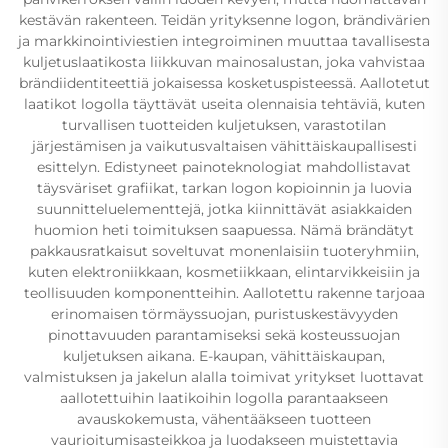
kestävän rakenteen. Teidän yrityksenne logon, brändivärien
ja markkinointiviestien integroiminen muuttaa tavallisesta
kuljetuslaatikosta liikkuvan mainosalustan, joka vahvistaa
brändiidentiteettiä jokaisessa kosketuspisteessä. Aallotetut
laatikot logolla täyttävät useita olennaisia tehtäviä, kuten
turvallisen tuotteiden kuljetuksen, varastotilan
järjestämisen ja vaikutusvaltaisen vähittäiskaupallisesti
esittelyn. Edistyneet painoteknologiat mahdollistavat
täysväriset grafiikat, tarkan logon kopioinnin ja luovia
suunnitteluelementtejä, jotka kiinnittävät asiakkaiden
huomion heti toimituksen saapuessa. Nämä brändätyt
pakkausratkaisut soveltuvat monenlaisiin tuoteryhmiin,
kuten elektroniikkaan, kosmetiikkaan, elintarvikkeisiin ja
teollisuuden komponentteihin. Aallotettu rakenne tarjoaa
erinomaisen törmäyssuojan, puristuskestävyyden
pinottavuuden parantamiseksi sekä kosteussuojan
kuljetuksen aikana. E-kaupan, vähittäiskaupan,
valmistuksen ja jakelun alalla toimivat yritykset luottavat
aallotettuihin laatikoihin logolla parantaakseen
avauskokemusta, vähentääkseen tuotteen
vaurioitumisasteikkoa ja luodakseen muistettavia