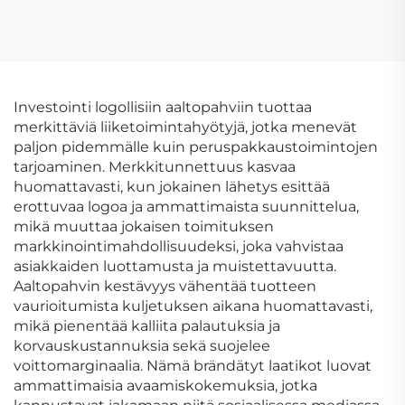
Esite Paperi
näyttöpakkauksen
Korkealaatuinen
laatikko ikkunalla,
Juliste
paksu jäykkä
paperikartongin
lahjalaatikko
Investointi logollisiin aaltopahviin tuottaa
tenniksen ja golfin
merkittäviä liiketoimintahyötyjä, jotka menevät
palloille
paljon pidemmälle kuin peruspakkaustoimintojen
tarjoaminen. Merkkitunnettuus kasvaa
huomattavasti, kun jokainen lähetys esittää
erottuvaa logoa ja ammattimaista suunnittelua,
mikä muuttaa jokaisen toimituksen
markkinointimahdollisuudeksi, joka vahvistaa
asiakkaiden luottamusta ja muistettavuutta.
Aaltopahvin kestävyys vähentää tuotteen
vaurioitumista kuljetuksen aikana huomattavasti,
mikä pienentää kalliita palautuksia ja
korvauskustannuksia sekä suojelee
voittomarginaalia. Nämä brändätyt laatikot luovat
ammattimaisia avaamiskokemuksia, jotka