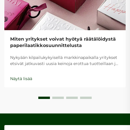
Miten yritykset voivat hyötyä räätälöidystä
paperilaatikkosuunnittelusta
Nykyään kilpailukykyisellä markkinapaikalla yritykset
etsivät jatkuvasti uusia keinoja erottua tuotteillaan ja
luoda muistettavia brändikokemuksia. Räätälöidyt
paperilaatikkosuunnitelmat ovat nousseet
Näytä lisää
voimakkaaksi työkaluksi yrityksille, jotka haluavat
parantaa niiden...