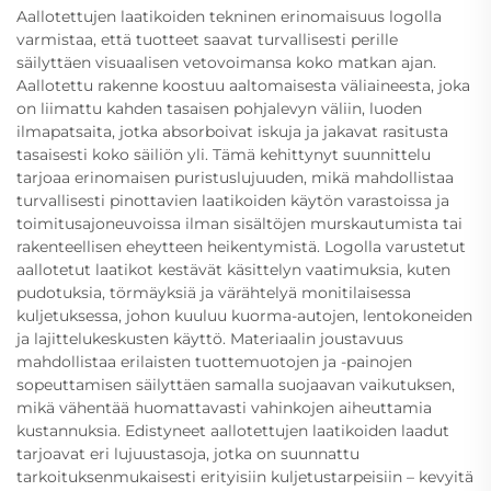
Aallotettujen laatikoiden tekninen erinomaisuus logolla
varmistaa, että tuotteet saavat turvallisesti perille
säilyttäen visuaalisen vetovoimansa koko matkan ajan.
Aallotettu rakenne koostuu aaltomaisesta väliaineesta, joka
on liimattu kahden tasaisen pohjalevyn väliin, luoden
ilmapatsaita, jotka absorboivat iskuja ja jakavat rasitusta
tasaisesti koko säiliön yli. Tämä kehittynyt suunnittelu
tarjoaa erinomaisen puristuslujuuden, mikä mahdollistaa
turvallisesti pinottavien laatikoiden käytön varastoissa ja
toimitusajoneuvoissa ilman sisältöjen murskautumista tai
rakenteellisen eheytteen heikentymistä. Logolla varustetut
aallotetut laatikot kestävät käsittelyn vaatimuksia, kuten
pudotuksia, törmäyksiä ja värähtelyä monitilaisessa
kuljetuksessa, johon kuuluu kuorma-autojen, lentokoneiden
ja lajittelukeskusten käyttö. Materiaalin joustavuus
mahdollistaa erilaisten tuottemuotojen ja -painojen
sopeuttamisen säilyttäen samalla suojaavan vaikutuksen,
mikä vähentää huomattavasti vahinkojen aiheuttamia
kustannuksia. Edistyneet aallotettujen laatikoiden laadut
tarjoavat eri lujuustasoja, jotka on suunnattu
tarkoituksenmukaisesti erityisiin kuljetustarpeisiin – kevyitä