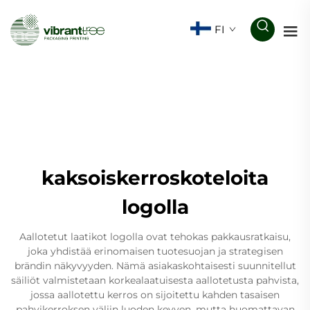
FI
kaksoiskerroskoteloita
logolla
Aallotetut laatikot logolla ovat tehokas pakkausratkaisu,
joka yhdistää erinomaisen tuotesuojan ja strategisen
brändin näkyvyyden. Nämä asiakaskohtaisesti suunnitellut
säiliöt valmistetaan korkealaatuisesta aallotetusta pahvista,
jossa aallotettu kerros on sijoitettu kahden tasaisen
pahvikerroksen väliin luoden kevyen, mutta huomattavan