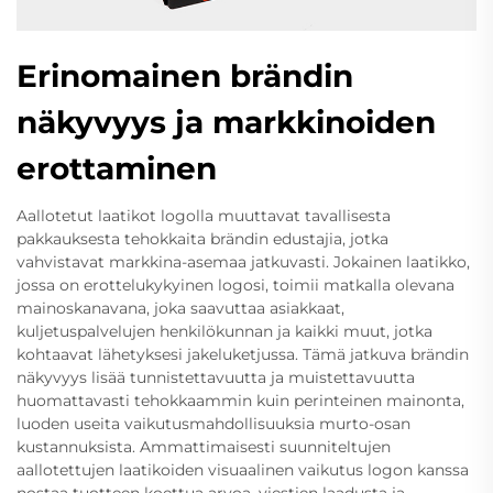
Erinomainen brändin
näkyvyys ja markkinoiden
erottaminen
Aallotetut laatikot logolla muuttavat tavallisesta
pakkauksesta tehokkaita brändin edustajia, jotka
vahvistavat markkina-asemaa jatkuvasti. Jokainen laatikko,
jossa on erottelukykyinen logosi, toimii matkalla olevana
mainoskanavana, joka saavuttaa asiakkaat,
kuljetuspalvelujen henkilökunnan ja kaikki muut, jotka
kohtaavat lähetyksesi jakeluketjussa. Tämä jatkuva brändin
näkyvyys lisää tunnistettavuutta ja muistettavuutta
huomattavasti tehokkaammin kuin perinteinen mainonta,
luoden useita vaikutusmahdollisuuksia murto-osan
kustannuksista. Ammattimaisesti suunniteltujen
aallotettujen laatikoiden visuaalinen vaikutus logon kanssa
nostaa tuotteen koettua arvoa, viestien laadusta ja