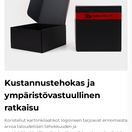
Kustannustehokas ja
ympäristövastuullinen
ratkaisu
Koristellut kartonkilaatikot logoineen tarjoavat erinomaista
arvoa taloudellisen tehokkuuden ja