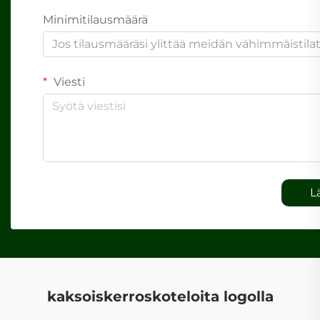
Minimitilausmäärä
Jos tilausmääräsi ylittää meidän vähimmäistil
Viesti
L
kaksoiskerroskoteloita logolla