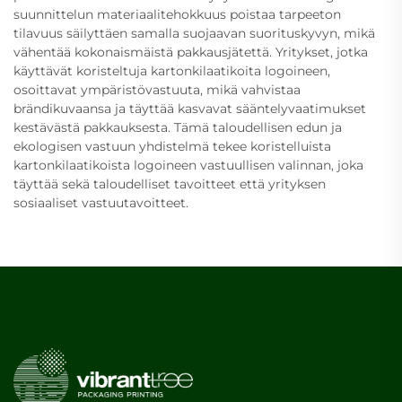
suunnittelun materiaalitehokkuus poistaa tarpeeton
tilavuus säilyttäen samalla suojaavan suorituskyvyn, mikä
vähentää kokonaismäistä pakkausjätettä. Yritykset, jotka
käyttävät koristeltuja kartonkilaatikoita logoineen,
osoittavat ympäristövastuuta, mikä vahvistaa
brändikuvaansa ja täyttää kasvavat sääntelyvaatimukset
kestävästä pakkauksesta. Tämä taloudellisen edun ja
ekologisen vastuun yhdistelmä tekee koristelluista
kartonkilaatikoista logoineen vastuullisen valinnan, joka
täyttää sekä taloudelliset tavoitteet että yrityksen
sosiaaliset vastuutavoitteet.