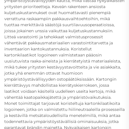
ympäristöystävällisyyden kautta, mikä vastaa nykyaikaisten
yritysten prioriteetteja. Keveän rakenteen ansiosta
kuljetuskustannukset ovat huomattavasti pienempiä
verrattuna raskaampiin pakkausvaihtoehtoihin, mikä
tuottaa merkittäviä säästöjä suurtilavuusoperaatioissa,
joissa jokainen unssia vaikuttaa kuljetuskustannuksiin.
Litteä varastointi ja tehokkaat valmistusprosessit
vähentävät pakkausmateriaalien varastointitarvetta ja
inventaarion kantokustannuksia. Koristellut
kartonkilaatikot logoineen valmistetaan pääosin
uusiutuvista raaka-aineista ja kierrätetyistä materiaaleista,
mikä tukee yritysten kestävyystavoitteita ja vie asiakkaita,
jotka yhä enemmän ottavat huomioon
ympäristöystävällisyyden ostopäätöksissään. Kartongin
kierrättävyys mahdollistaa kierrätyskierroksen, jossa
laatikot voidaan käsitellä uudelleen useita kertoja, mikä
vähentää kaatopaikkajätettä ja ympäristövaikutuksia.
Monet toimittajat tarjoavat koristeltuja kartonkilaatikoita
logoineen, jotka on valmistettu hiilineutraaleilla prosesseilla
ja kestävillä metsätaloudellisilla menetelmillä, mikä antaa
todennettavia ympäristöystävällisiä ominaisuuksia, jotka
parantavat brändin mainetta. Nykyaikaisen kartongin