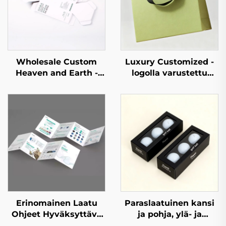
Wholesale Custom
Luxury Customized -
Heaven and Earth -
logolla varustettu
kotelon
hajoava koru-,
pakkauspaperi, kansi
kosmetiikka-, kynttilä-
ja pohja
ja hajusteiden
kartonkilaatikko,
lahjapakkauspaperipuss
kantinen ja
bouttikkeihin
pohjalainen
lahjapakkaus
Erinomainen Laatu
Paraslaatuinen kansi
Ohjeet Hyväksyttävä
ja pohja, ylä- ja
Mukauttaminen Pieni
alalaatikko,