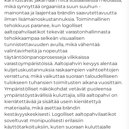
kannustavat jakamaan niitä sosiaalisessa mediassa,
mikä synnyttää orgaanista suun suuhun -
mainontaa ja laajentaa brändin saavutettavuutta
ilman lisämainoskustannuksia. Toiminnallinen
tehokkuus paranee, kun logolliset
aaltopahvilaatikot tekevät varastonhallinnasta
tehokkaampaa selkeän visuaalisen
tunnistettavuuden avulla, mikä vähentää
valintavirheitä ja nopeuttaa
täytäntöönpanoprosesseja vilkkaissa
varastoympäristöissä. Aaltopahvin kevyys alentaa
kuljetuskustannuksia raskaampien vaihtoehtojen
verrattuna, mikä vaikuttaa suoraan taloudelliseen
tulokseen tuhansien toimitusten aikana vuosittain.
Ympäristölliset näkökohdat vetävät puoleensa
ympäristöystävällisiä kuluttajia, sillä aaltopahvi on
kierrätettävää ja sisältää usein kierrätettyä
materiaalia, mikä asettaa brändin
kestävyyskeskisesti. Logolliset aaltopahvilaatikot
soveltuvat monipuolisesti erilaisiin
käyttötarkoituksiin, kuten suoraan kuluttajalle