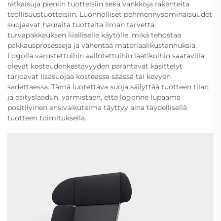
ratkaisuja pieniin tuotteisiin sekä vankkoja rakenteita
teollisuustuotteisiin. Luonnolliset pehmennysominaisuudet
suojaavat hauraita tuotteita ilman tarvetta
turvapakkauksen liialliselle käytölle, mikä tehostaa
pakkausprosesseja ja vähentää materiaalikustannuksia.
Logolla varustettuihin aallotettuihin laatikoihin saatavilla
olevat kosteudenkestävyyden parantavat käsittelyt
tarjoavat lisäsuojaa kosteassa säässä tai kevyen
sadettaessa. Tämä luotettava suoja säilyttää tuotteen tilan
ja esityslaadun, varmistaen, että logonne lupaama
positiivinen ensivaikutelma täyttyy aina täydellisellä
tuotteen toimituksella.