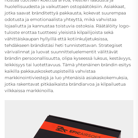
huolellisuudesta ja vaikuttaen ostopäätöksiin. Asiakkaat,
jotka saavat bränditettyä pakkausta, kokevat suurempaa
odotusta ja emotionaalista yhteyttä, mikä vahvistaa
lojaaliutta ja kannustaa toistuvia ostoksia. Räätälöity logo-
tuloste erottaa tuotteesi yleisistä kilpailijoista sekä
vähittäiskaupan hyllyillä että kotiinkuljetuksissa,
tehdäkseen brändistäsi heti tunnistettavan. Strategiset
värivalinnat ja luovat suunnitteluelementit välittävät
brändin persoonallisuutta, olipa kyseessä luksus, kestävyys,
leikkisyys tai luotettavuus. Tämä yhtenäinen brändin esitys
kaikilla pakkauskosketuspisteillä vahvistaa
markkinointiviestejä ja luo yhtenäisiä asiakaskokemuksia,
jotka rakentavat pitkäaikaista brändiarvoa ja kilpailuetua
vilkkaissa markkinoilla.