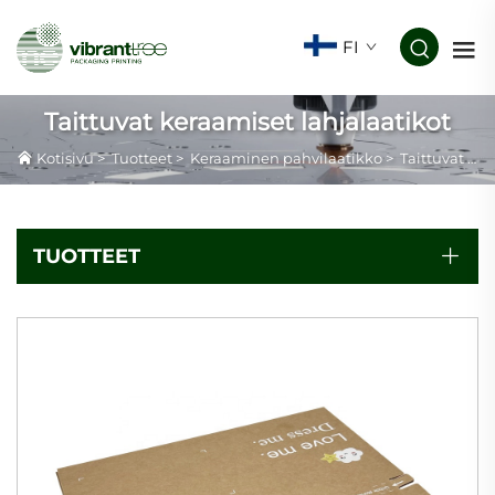
FI
Taittuvat keraamiset lahjalaatikot
Kotisivu
>
Tuotteet
>
Keraaminen pahvilaatikko
>
Taittuvat keraamiset lahjalaatikot
TUOTTEET