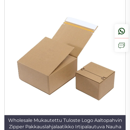
Wholesale Mukautettu Tuloste Logo Aaltopahvin
Zipper Pakkauslahjalaatikko Irtipalautuva Nauha