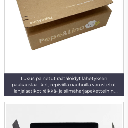
Luxus painetut räätälöidyt lähetyksen
pakkauslaatikot, repiviillä nauhoilla varustetut
lahjalaatikot räikkä- ja silmäharjapaketteihin,
vaatteisiin, ostoksille ja muuhun pakkaamiseen