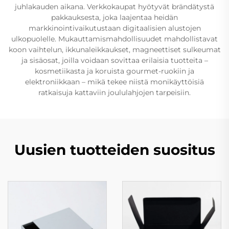
juhlakauden aikana. Verkkokaupat hyötyvät brändätystä
pakkauksesta, joka laajentaa heidän
markkinointivaikutustaan digitaalisien alustojen
ulkopuolelle. Mukauttamismahdollisuudet mahdollistavat
koon vaihtelun, ikkunaleikkaukset, magneettiset sulkeumat
ja sisäosat, joilla voidaan sovittaa erilaisia tuotteita –
kosmetiikasta ja koruista gourmet-ruokiin ja
elektroniikkaan – mikä tekee niistä monikäyttöisiä
ratkaisuja kattaviin joululahjojen tarpeisiin.
Uusien tuotteiden suositus