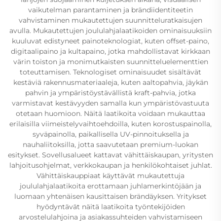
vaikutelman parantaminen ja brändiidentiteetin
vahvistaminen mukautettujen suunnitteluratkaisujen
avulla. Mukautettujen joululahjalaatikoiden ominaisuuksiin
kuuluvat edistyneet painoteknologiat, kuten offset-paino,
digitaalipaino ja kultapaino, jotka mahdollistavat kirkkaan
värin toiston ja monimutkaisten suunnitteluelementtien
toteuttamisen. Teknologiset ominaisuudet sisältävät
kestäviä rakennusmateriaaleja, kuten aaltopahvia, jäykän
pahvin ja ympäristöystävällistä kraft-pahvia, jotka
varmistavat kestävyyden samalla kun ympäristövastuuta
otetaan huomioon. Näitä laatikoita voidaan mukauttaa
erilaisilla viimeistelyvaihtoehdoilla, kuten korostuspainolla,
syväpainolla, paikallisella UV-pinnoituksella ja
nauhaliitoksilla, jotta saavutetaan premium-luokan
esitykset. Sovellusalueet kattavat vähittäiskaupan, yritysten
lahjoitusohjelmat, verkkokaupan ja henkilökohtaiset juhlat.
Vähittäiskauppiaat käyttävät mukautettuja
joululahjalaatikoita erottamaan juhlamerkintöjään ja
luomaan yhtenäisen kausittaisen brändäyksen. Yritykset
hyödyntävät näitä laatikoita työntekijöiden
arvostelulahjoina ja asiakassuhteiden vahvistamiseen