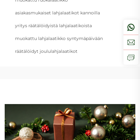
asiakasmukaiset lahjalaatikot kannoilla
yritys räätälöidyistä lahjalaatikoista
muokattu lahjalaatikko syntymäpäivään
räätälöidyt joululahjalaatikot