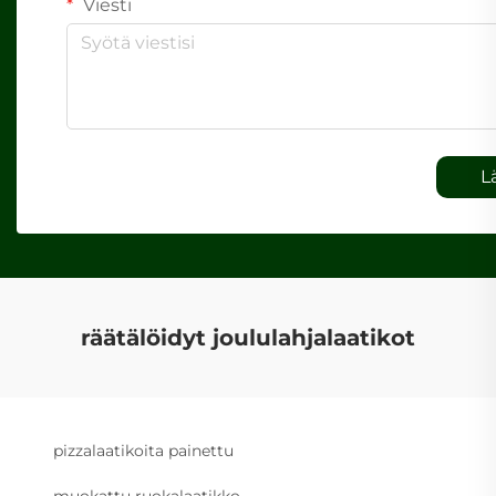
Viesti
L
räätälöidyt joululahjalaatikot
pizzalaatikoita painettu
muokattu ruokalaatikko