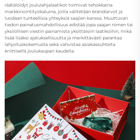
räätälöidyt joululahjalaatikot toimivat tehokkaina
markkinointityökaluina, joilla välitetään brändiarvot ja
luodaan tunteellisia yhteyksiä saajien kanssa. Muuttuvan
tiedon painatusmahdollisuus edistää jopa saajan nimen tai
yksilöllisen viestin painamista yksittäisiin laatikoihin, mikä
lisää lisäksi ajatuksellisuutta ja merkittävästi parantaa
lahjoituskokemusta sekä vahvistaa asiakassuhteita
kriittisellä joulukaupan kaudella.