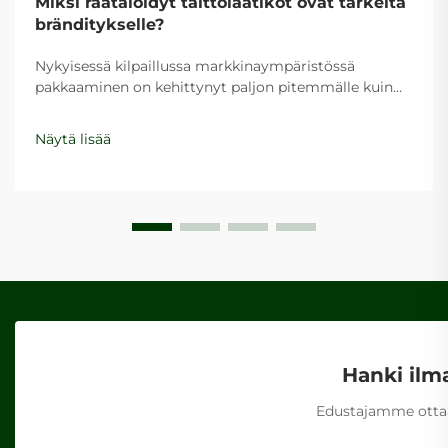
Miksi räätälöidyt taittolaatikot ovat tärkeitä
bränditykselle?
Nykyisessä kilpaillussa markkinaympäristössä
pakkaaminen on kehittynyt paljon pitemmälle kuin
perinteinen rooli suojata tuotteita kuljetuksen aikana.
Räätälöidyt taittolaatikot ovat nousseet voimakkaaksi
Näytä lisää
brändityökaluksi, joka vaikuttaa merkittävästi
kuluttajien havaintoihin, ostokäyttäytymiseen ja
yleiseen kokemukseen...
Hanki ilm
Edustajamme ottaa