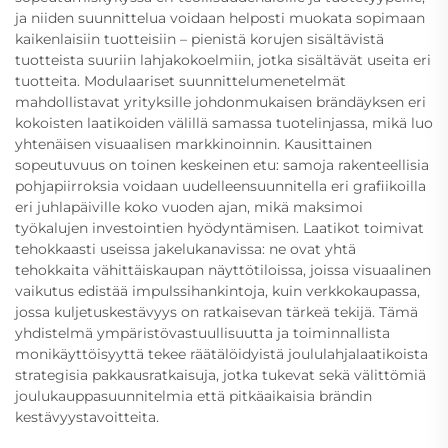
ja niiden suunnittelua voidaan helposti muokata sopimaan
kaikenlaisiin tuotteisiin – pienistä korujen sisältävistä
tuotteista suuriin lahjakokoelmiin, jotka sisältävät useita eri
tuotteita. Modulaariset suunnittelumenetelmät
mahdollistavat yrityksille johdonmukaisen brändäyksen eri
kokoisten laatikoiden välillä samassa tuotelinjassa, mikä luo
yhtenäisen visuaalisen markkinoinnin. Kausittainen
sopeutuvuus on toinen keskeinen etu: samoja rakenteellisia
pohjapiirroksia voidaan uudelleensuunnitella eri grafiikoilla
eri juhlapäiville koko vuoden ajan, mikä maksimoi
työkalujen investointien hyödyntämisen. Laatikot toimivat
tehokkaasti useissa jakelukanavissa: ne ovat yhtä
tehokkaita vähittäiskaupan näyttötiloissa, joissa visuaalinen
vaikutus edistää impulssihankintoja, kuin verkkokaupassa,
jossa kuljetuskestävyys on ratkaisevan tärkeä tekijä. Tämä
yhdistelmä ympäristövastuullisuutta ja toiminnallista
monikäyttöisyyttä tekee räätälöidyistä joululahjalaatikoista
strategisia pakkausratkaisuja, jotka tukevat sekä välittömiä
joulukauppasuunnitelmia että pitkäaikaisia brändin
kestävyystavoitteita.