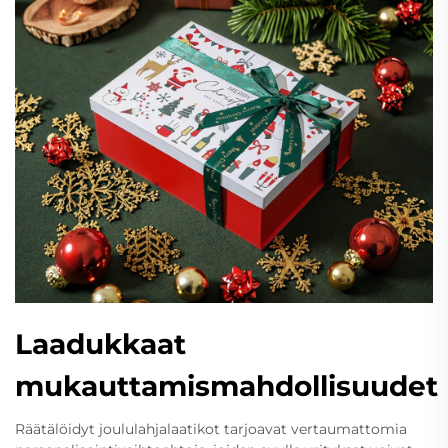
Laadukkaat
mukauttamismahdollisuudet
Räätälöidyt joululahjalaatikot tarjoavat vertaumattomia