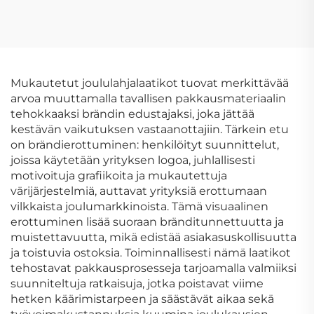
hienot
paperilla, jäykällä
kahvipakkauslaatikot,
vetolaippalla
premium-
varustettu
lahjakartonkikahvilaatikot
liukulaatikko paidoille,
alusvaatteille ja
Mukautetut joululahjalaatikot tuovat merkittävää
lahjapakkauksiin
arvoa muuttamalla tavallisen pakkausmateriaalin
tehokkaaksi brändin edustajaksi, joka jättää
kestävän vaikutuksen vastaanottajiin. Tärkein etu
on brändierottuminen: henkilöityt suunnittelut,
joissa käytetään yrityksen logoa, juhlallisesti
motivoituja grafiikoita ja mukautettuja
värijärjestelmiä, auttavat yrityksiä erottumaan
vilkkaista joulumarkkinoista. Tämä visuaalinen
erottuminen lisää suoraan bränditunnettuutta ja
muistettavuutta, mikä edistää asiakasuskollisuutta
ja toistuvia ostoksia. Toiminnallisesti nämä laatikot
tehostavat pakkausprosesseja tarjoamalla valmiiksi
suunniteltuja ratkaisuja, jotka poistavat viime
hetken käärimistarpeen ja säästävät aikaa sekä