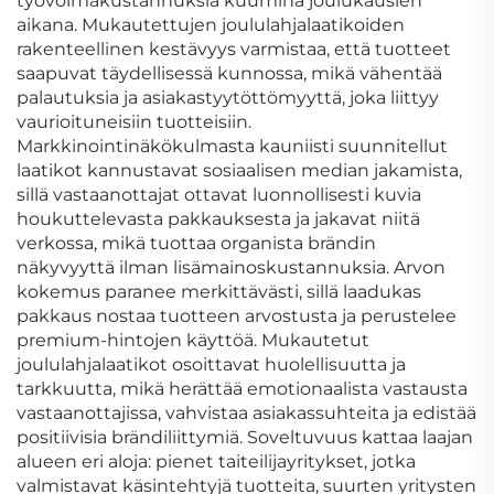
työvoimakustannuksia kuumina joulukausien
aikana. Mukautettujen joululahjalaatikoiden
rakenteellinen kestävyys varmistaa, että tuotteet
saapuvat täydellisessä kunnossa, mikä vähentää
palautuksia ja asiakastyytöttömyyttä, joka liittyy
vaurioituneisiin tuotteisiin.
Markkinointinäkökulmasta kauniisti suunnitellut
laatikot kannustavat sosiaalisen median jakamista,
sillä vastaanottajat ottavat luonnollisesti kuvia
houkuttelevasta pakkauksesta ja jakavat niitä
verkossa, mikä tuottaa organista brändin
näkyvyyttä ilman lisämainoskustannuksia. Arvon
kokemus paranee merkittävästi, sillä laadukas
pakkaus nostaa tuotteen arvostusta ja perustelee
premium-hintojen käyttöä. Mukautetut
joululahjalaatikot osoittavat huolellisuutta ja
tarkkuutta, mikä herättää emotionaalista vastausta
vastaanottajissa, vahvistaa asiakassuhteita ja edistää
positiivisia brändiliittymiä. Soveltuvuus kattaa laajan
alueen eri aloja: pienet taiteilijayritykset, jotka
valmistavat käsintehtyjä tuotteita, suurten yritysten