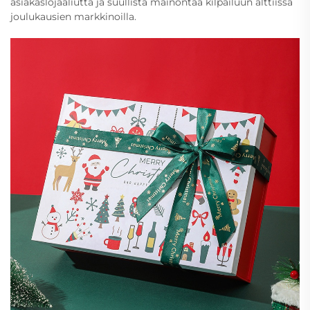
asiakaslojaaliutta ja suullista mainontaa kilpailuun alttiissa
joulukausien markkinoilla.