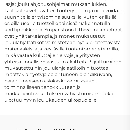
laajat joululahjoitusohjelmat mukaan lukien.
Laatikot soveltuvat eri tuoteryhmiin ja niitä voidaan
suunnitella erityisominaisuuksilla, kuten erillisillä
osioilla useille tuotteille tai sisäänrakennetulla
korttipidikkeellä. Ympäristöön liittyvät näkökohdat
ovat yhä tärkeämpiä, ja monet mukautetut
joululahjalaatikot valmistetaan nyt kierrätettävistä
materiaaleista ja kestävillä tuotantomenetelmillä,
mikä vastaa kuluttajien arvoja ja yritysten
yhteiskunnallisen vastuun aloitteita. Sijoittuminen
mukautettuihin joululahjalaatikoihin tuottaa
mitattavia hyötyjä parantuneen brändikuvaan,
parantuneeseen asiakaskokemukseen,
toiminnalliseen tehokkuuteen ja
markkinointivaikutuksen vahvistumiseen, joka
ulottuu hyvin joulukauden ulkopuolelle.