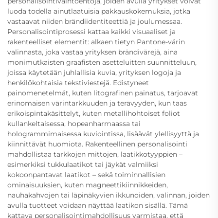
personalisointivaihtoehtoja, joiden avulla yritykset voivat
luoda todella ainutlaatuisia pakkauskokemuksia, jotka
vastaavat niiden brändiidentiteettiä ja joulumessaa.
Personalisointiprosessi kattaa kaikki visuaaliset ja
rakenteelliset elementit: alkaen tietyn Pantone-värin
valinnasta, joka vastaa yrityksen brändivärejä, aina
monimutkaisten graafisten asetteluitten suunnitteluun,
joissa käytetään juhlallisia kuvia, yrityksen logoja ja
henkilökohtaisia tekstiviestejä. Edistyneet
painomenetelmät, kuten litografinen painatus, tarjoavat
erinomaisen värintarkkuuden ja terävyyden, kun taas
erikoispintakäsittelyt, kuten metallihohtoiset foliot
kullankeltaisessa, hopeanharmaassa tai
hologrammimaisessa kuviointissa, lisäävät ylellisyyttä ja
kiinnittävät huomiota. Rakenteellinen personalisointi
mahdollistaa tarkkojen mittojen, laatikkotyyppien –
esimerkiksi tukkulaatikot tai jäykät valmiiksi
kokoonpantavat laatikot – sekä toiminnallisien
ominaisuuksien, kuten magneettikiinnikkeiden,
nauhakahvojen tai läpinäkyvien ikkunoiden, valinnan, joiden
avulla tuotteet voidaan näyttää laatikon sisällä. Tämä
kattava personalisointimahdollisuus varmistaa, että