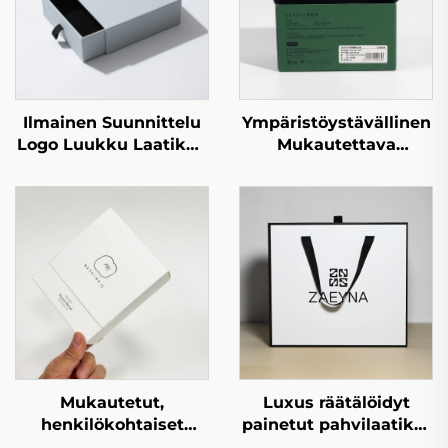
Ilmainen Suunnittelu
Ympäristöystävällinen
Logo Luukku Laatikko
Mukautettava
Suorakaiteen
Taitettava
Muotoinen Pakkaus
Postilaatikko
Korkeatasoinen Kraft-
Aaltopahvista
paperi Laatikko
Lähetyksen
Täyspainatus
Vaatepaperi Kartonkia
Lahjalaatikot
Lahjapakkaukseen
Hajuvesilaatikot
Sopiva
Pakkaamiseen
Mukautetut,
Luxus räätälöidyt
henkilökohtaiset
painetut pahvilaatikot
kartonkilaatikot,
päällystetyllä