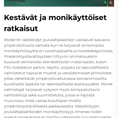
Kestävät ja monikäyttöiset
ratkaisut
Modernit räätälöidyt joululahjalaatikot vastaavat kasvavia
ympäristöhuolia samalla kun ne tarjoavat erinomaista
monikäyttöisyyttä eri sovellusalueilla ja tuotekategorioissa.
Ympäristöystävällisyyteen liittyviin ominaisuuksiin
kuuluvat esimerkiksi kierrätettävien materiaalien, kuten
FSC-todistetun pahvin, käyttö, soijasta tai kasvislähteistä
valmistetut hajoavat mustat ja vesisidonnaiset pinnoitteet,
jotka vähentävät ympäristövaikutuksia kompromissitta
kuvalliselle laadulle tai rakenteelliselle kestävyydelle. Monet
valmistajat tarjoavat nykyisin myös kompostoitavia
vaihtoehtoja sekä suunnitteluita, joissa ei käytetä
muoviosia, mikä vastaa kuluttajien mieltä
ympäristöystävällisestä pakkauksesta. Räätälöityjen
joululahjalaatikoiden monikäyttöisyys ilmenee niiden
sopeutumiskykyssä eri teollisuudenaloille ja tuotetyypeille,