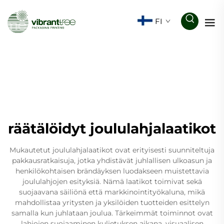
FI
räätälöidyt joululahjalaatikot
Mukautetut joululahjalaatikot ovat erityisesti suunniteltuja
pakkausratkaisuja, jotka yhdistävät juhlallisen ulkoasun ja
henkilökohtaisen brändäyksen luodakseen muistettavia
joululahjojen esityksiä. Nämä laatikot toimivat sekä
suojaavana säiliönä että markkinointityökaluna, mikä
mahdollistaa yritysten ja yksilöiden tuotteiden esittelyn
samalla kun juhlataan joulua. Tärkeimmät toiminnot ovat
lahjojen suojaaminen kuljetuksen aikana, visuaalisen