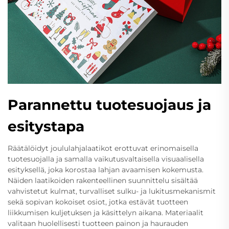
Parannettu tuotesuojaus ja
esitystapa
Räätälöidyt joululahjalaatikot erottuvat erinomaisella
tuotesuojalla ja samalla vaikutusvaltaisella visuaalisella
esityksellä, joka korostaa lahjan avaamisen kokemusta.
Näiden laatikoiden rakenteellinen suunnittelu sisältää
vahvistetut kulmat, turvalliset sulku- ja lukitusmekanismit
sekä sopivan kokoiset osiot, jotka estävät tuotteen
liikkumisen kuljetuksen ja käsittelyn aikana. Materiaalit
valitaan huolellisesti tuotteen painon ja haurauden