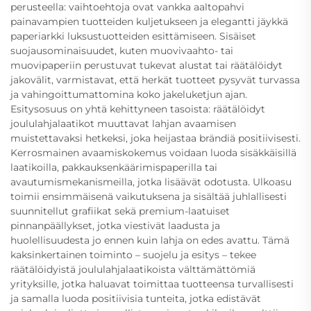
perusteella: vaihtoehtoja ovat vankka aaltopahvi
painavampien tuotteiden kuljetukseen ja elegantti jäykkä
paperiarkki luksustuotteiden esittämiseen. Sisäiset
suojausominaisuudet, kuten muovivaahto- tai
muovipaperiin perustuvat tukevat alustat tai räätälöidyt
jakovälit, varmistavat, että herkät tuotteet pysyvät turvassa
ja vahingoittumattomina koko jakeluketjun ajan.
Esitysosuus on yhtä kehittyneen tasoista: räätälöidyt
joululahjalaatikot muuttavat lahjan avaamisen
muistettavaksi hetkeksi, joka heijastaa brändiä positiivisesti.
Kerrosmainen avaamiskokemus voidaan luoda sisäkkäisillä
laatikoilla, pakkauksenkäärimispaperilla tai
avautumismekanismeilla, jotka lisäävät odotusta. Ulkoasu
toimii ensimmäisenä vaikutuksena ja sisältää juhlallisesti
suunnitellut grafiikat sekä premium-laatuiset
pinnanpäällykset, jotka viestivät laadusta ja
huolellisuudesta jo ennen kuin lahja on edes avattu. Tämä
kaksinkertainen toiminto – suojelu ja esitys – tekee
räätälöidyistä joululahjalaatikoista välttämättömiä
yrityksille, jotka haluavat toimittaa tuotteensa turvallisesti
ja samalla luoda positiivisia tunteita, jotka edistävät