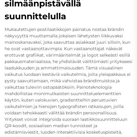
silmäänpistävällä
suunnittelulla
Mukautettujen postilaatikkojen painatus nostaa brändin
näkyvyyttä muuttamalla jokaisen lähetysten liikkuvaksi
mainoskanavaksi, joka saavuttaa asiakkaat juuri silloin, kun
he ovat vastaanottavimpia. Kun vastaanottajat näkevät
erottuvat grafiikat, värimääritelmät ja logot selkeästi esillä
pakkausmateriaalissa, he yhdistävät välittömästi yritykseesi
laadukkuuden ja ammattimaisuuden. Tämä visuaalinen
vaikutus luodaan kestäviä vaikutelmia, joita yleispakkaus ei
pysty saavuttamaan, mikä vahvistaa brändimuistoa ja
vaikuttaa tuleviin ostopäätöksiin. Painoteknologia
mahdollistaa monimutkaisten suunnitteluelementtien
käytön, kuten valokuvien, gradientteihin perustuvien
vaikutelmien ja hienojen typografisten ratkaisujen, joilla
voidaan tehokkaasti välittää brändin persoonallisuus.
Yritykset voivat integroida suoraan laatikkosuunnitteluun
QR-koodit, sosiaalisen median tunnisteet ja
edistämisviestit, luoden interaktiivisia kosketuspisteitä,