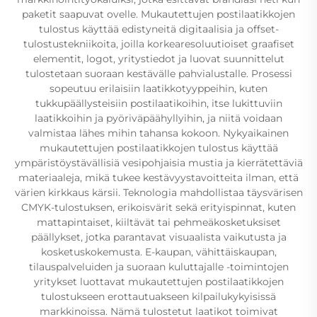
paketit saapuvat ovelle. Mukautettujen postilaatikkojen
tulostus käyttää edistyneitä digitaalisia ja offset-
tulostustekniikoita, joilla korkearesoluutioiset graafiset
elementit, logot, yritystiedot ja luovat suunnittelut
tulostetaan suoraan kestävälle pahvialustalle. Prosessi
sopeutuu erilaisiin laatikkotyyppeihin, kuten
tukkupäällysteisiin postilaatikoihin, itse lukittuviin
laatikkoihin ja pyöriväpäähyllyihin, ja niitä voidaan
valmistaa lähes mihin tahansa kokoon. Nykyaikainen
mukautettujen postilaatikkojen tulostus käyttää
ympäristöystävällisiä vesipohjaisia mustia ja kierrätettäviä
materiaaleja, mikä tukee kestävyystavoitteita ilman, että
värien kirkkaus kärsii. Teknologia mahdollistaa täysvärisen
CMYK-tulostuksen, erikoisvärit sekä erityispinnat, kuten
mattapintaiset, kiiltävät tai pehmeäkosketuksiset
päällykset, jotka parantavat visuaalista vaikutusta ja
kosketuskokemusta. E-kaupan, vähittäiskaupan,
tilauspalveluiden ja suoraan kuluttajalle -toimintojen
yritykset luottavat mukautettujen postilaatikkojen
tulostukseen erottautuakseen kilpailukykyisissä
markkinoissa. Nämä tulostetut laatikot toimivat