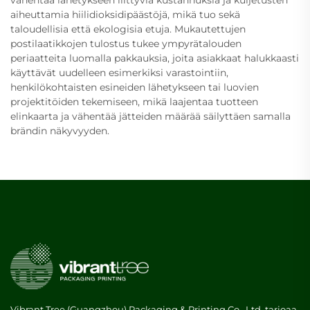
aiheuttamia hiilidioksidipäästöjä, mikä tuo sekä
taloudellisia että ekologisia etuja. Mukautettujen
postilaatikkojen tulostus tukee ympyrätalouden
periaatteita luomalla pakkauksia, joita asiakkaat halukkaasti
käyttävät uudelleen esimerkiksi varastointiin,
henkilökohtaisten esineiden lähetykseen tai luovien
projektitöiden tekemiseen, mikä laajentaa tuotteen
elinkaarta ja vähentää jätteiden määrää säilyttäen samalla
brändin näkyvyyden.
Vibrant Tree (Guangzhou) Packaging & Printing Co., Ltd. tarjoaa