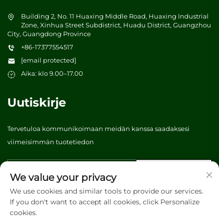
Building 2, No. 11 Huaxing Middle Road, Huaxing Industrial
Zone, Xinhua Street Subdistrict, Huadu District, Guangzhou
City, Guangdong Province
+86-17377554517
[email protected]
Aika: klo 9.00–17.00
Uutiskirje
Tervetuloa kommunikoimaan meidän kanssa saadaksesi
viimeisimmän tuotetiedon
Lähetä
We value your privacy
We use cookies and similar tools to provide our services.
If you don't want to accept all cookies, click Personalize
Tekijänoikeus © 2026 Vibrant tree (Guangzhou) Packaging &
cookies.
Printing Co., Ltd. Kaikki oikeudet pidätetään. -