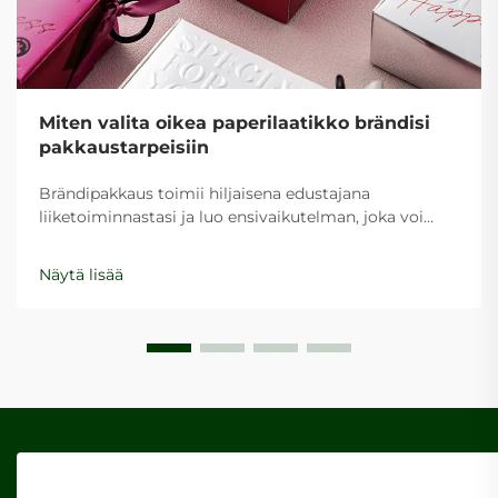
Miten valita oikea paperilaatikko brändisi
pakkaustarpeisiin
Brändipakkaus toimii hiljaisena edustajana
liiketoiminnastasi ja luo ensivaikutelman, joka voi
määrätä asiakkaan käsityksen ja ostopäätöksen.
Oikean paperilaatikon valinta brändisi
Näytä lisää
pakkaustarpeisiin edellyttää huolellista...