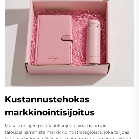
Kustannustehokas
markkinointisijoitus
Mukautettujen postilaatikkojen painatus on yksi
taloudellisimmista markkinointistrategioista, joka tarjoaa
jatkuvaa brändin näkyvyyttä vain murto-osan perinteisistä