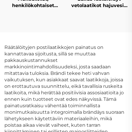
henkilökohtaiset
vetolaatikot hajuvesi-,
kartonkilaatikot,
oljy-, silmävarjo- ja
hienot
poskipunapakkausten
kahvipakkauslaatikot,
sekä
premium-
käsityöpaketeille,
lahjakartonkikahvilaatikot
mattapintaiset
kultaleimatu
Räätälöityjen postilaatikkojen painatus on
paperilaatikot
kannattavaa sijoitusta, sillä se muuttaa
pakkauskustannukset
markkinointimahdollisuudeksi, josta saadaan
mitattavia tuloksia. Brändi tekee heti vahvan
vaikutuksen, kun asiakkaat saavat laatikkoja, joissa
on erottautuva suunnittelu, eikä tavallisia ruskeita
laatikoita, mikä herättää positiivisia assosiaatioita jo
ennen kuin tuotteet ovat edes näkyvissä. Tämä
painatusratkaisu vähentää toiminnallista
monimutkaisuutta integroimalla brändäys suoraan
lähetykseen käytettäviin materiaaleihin, mikä
poistaa aikaa vievät vaiheet, kuten tarran
kiinnittäminen tai erillisten mainosliitteiden