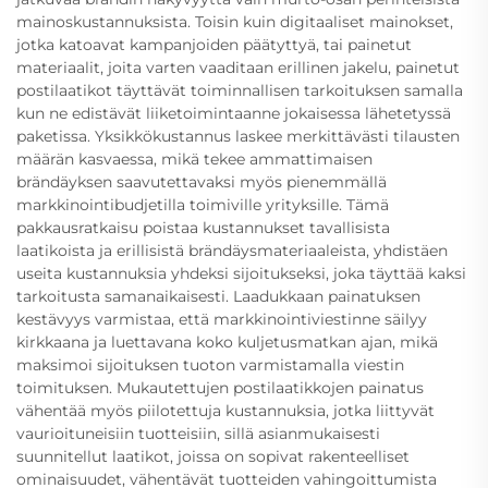
mainoskustannuksista. Toisin kuin digitaaliset mainokset,
jotka katoavat kampanjoiden päätyttyä, tai painetut
materiaalit, joita varten vaaditaan erillinen jakelu, painetut
postilaatikot täyttävät toiminnallisen tarkoituksen samalla
kun ne edistävät liiketoimintaanne jokaisessa lähetetyssä
paketissa. Yksikkökustannus laskee merkittävästi tilausten
määrän kasvaessa, mikä tekee ammattimaisen
brändäyksen saavutettavaksi myös pienemmällä
markkinointibudjetilla toimiville yrityksille. Tämä
pakkausratkaisu poistaa kustannukset tavallisista
laatikoista ja erillisistä brändäysmateriaaleista, yhdistäen
useita kustannuksia yhdeksi sijoitukseksi, joka täyttää kaksi
tarkoitusta samanaikaisesti. Laadukkaan painatuksen
kestävyys varmistaa, että markkinointiviestinne säilyy
kirkkaana ja luettavana koko kuljetusmatkan ajan, mikä
maksimoi sijoituksen tuoton varmistamalla viestin
toimituksen. Mukautettujen postilaatikkojen painatus
vähentää myös piilotettuja kustannuksia, jotka liittyvät
vaurioituneisiin tuotteisiin, sillä asianmukaisesti
suunnitellut laatikot, joissa on sopivat rakenteelliset
ominaisuudet, vähentävät tuotteiden vahingoittumista