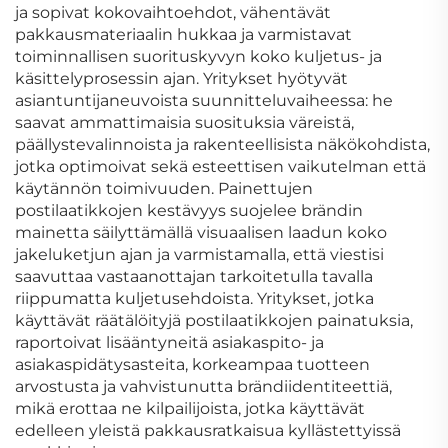
ja sopivat kokovaihtoehdot, vähentävät
pakkausmateriaalin hukkaa ja varmistavat
toiminnallisen suorituskyvyn koko kuljetus- ja
käsittelyprosessin ajan. Yritykset hyötyvät
asiantuntijaneuvoista suunnitteluvaiheessa: he
saavat ammattimaisia suosituksia väreistä,
päällystevalinnoista ja rakenteellisista näkökohdista,
jotka optimoivat sekä esteettisen vaikutelman että
käytännön toimivuuden. Painettujen
postilaatikkojen kestävyys suojelee brändin
mainetta säilyttämällä visuaalisen laadun koko
jakeluketjun ajan ja varmistamalla, että viestisi
saavuttaa vastaanottajan tarkoitetulla tavalla
riippumatta kuljetusehdoista. Yritykset, jotka
käyttävät räätälöityjä postilaatikkojen painatuksia,
raportoivat lisääntyneitä asiakaspito- ja
asiakaspidätysasteita, korkeampaa tuotteen
arvostusta ja vahvistunutta brändiidentiteettiä,
mikä erottaa ne kilpailijoista, jotka käyttävät
edelleen yleistä pakkausratkaisua kyllästettyissä