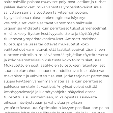
aaltopahville poistaa muoviset poly-postilaatikot ja turhat
pakkauskerrokset, mikä vähentää ympäristövaikutuksia
säilyttäen samalla tuotteen tarvitseman suojan.
Nykyaikaisissa tulostusteknologioissa käytetyt
vesipohjaiset värit sisältävät vähemmän haihtuvia
orgaanisia yhdisteitä kuin perinteiset tulostusmenetelmät,
mikä tukee yritysten kestävyysaloitteita ja täyttää yhä
tiukenevat ympäristövaatimukset. Ammattimaisissa
tulostuspalveluissa tarjottavat mukautetut koko
vaihtoehdot varmistavat, että laatikot sopivat täsmälleen
tuotteen mittoihin, mikä vähentää tyhjätilan täyttötarvetta
ja kokonaismateriaalin kulutusta koko toimitusketjussa.
Mukautettujen postilaatikkojen tulostuksen rakenteelliset
suunnittelumahdollisuudet mahdollistavat itse lukitsevat
mekanismit ja vahvistetut reunat, jotka tarjoavat parempaa
suojaa käyttäen vähemmän materiaalia kuin perinteiset
pakkausmenetelmät vaativat. Yritykset voivat esittää
kestävyysviestejä ja kierrätysohjeita näkyvästi osana
tulostettuja suunnitelmiaan, mikä opastaa asiakkaita
oikeaan hävitystapaan ja vahvistaa yrityksen
ympäristövastuuta. Optimoidun kevyen postilaatikon paino
vähentää lähetykseen liittyviä kustannuksia ja kuljetusten