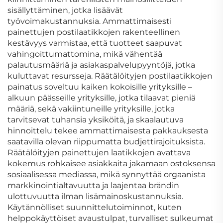
sisällyttäminen, jotka lisäävät
työvoimakustannuksia. Ammattimaisesti
painettujen postilaatikkojen rakenteellinen
kestävyys varmistaa, että tuotteet saapuvat
vahingoittumattomina, mikä vähentää
palautusmääriä ja asiakaspalvelupyyntöjä, jotka
kuluttavat resursseja. Räätälöityjen postilaatikkojen
painatus soveltuu kaiken kokoisille yrityksille –
alkuun päässeille yrityksille, jotka tilaavat pieniä
määriä, sekä vakiintuneille yrityksille, jotka
tarvitsevat tuhansia yksiköitä, ja skaalautuva
hinnoittelu tekee ammattimaisesta pakkauksesta
saatavilla olevan riippumatta budjettirajoituksista.
Räätälöityjen painettujen laatikkojen avattava
kokemus rohkaisee asiakkaita jakamaan ostoksensa
sosiaalisessa mediassa, mikä synnyttää orgaanista
markkinointialtavuutta ja laajentaa brändin
ulottuvuutta ilman lisämainoskustannuksia.
Käytännölliset suunnittelutoiminnot, kuten
helppokäyttöiset avaustulpat, turvalliset sulkeumat