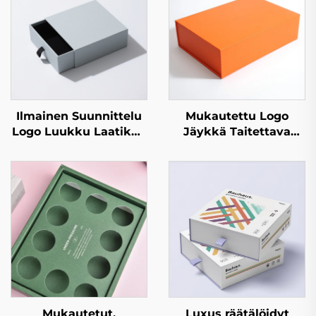
Ilmainen Suunnittelu
Mukautettu Logo
Logo Luukku Laatikko
Jäykkä Taitettava
Suorakaiteen
Pahvilaatikko
Muotoinen Pakkaus
Paperilaatikko Luxus
Korkeatasoinen Kraft-
Magneettinen
paperi Laatikko
Pakkauslahjalaatikko
Täyspainatus
Lahjalaatikot
Hajuvesilaatikot
Pakkaamiseen
Mukautetut,
Luxus räätälöidyt