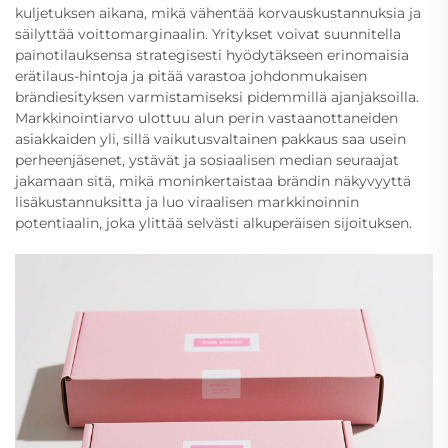
kuljetuksen aikana, mikä vähentää korvauskustannuksia ja
säilyttää voittomarginaalin. Yritykset voivat suunnitella
painotilauksensa strategisesti hyödytäkseen erinomaisia
erätilaus-hintoja ja pitää varastoa johdonmukaisen
brändiesityksen varmistamiseksi pidemmillä ajanjaksoilla.
Markkinointiarvo ulottuu alun perin vastaanottaneiden
asiakkaiden yli, sillä vaikutusvaltainen pakkaus saa usein
perheenjäsenet, ystävät ja sosiaalisen median seuraajat
jakamaan sitä, mikä moninkertaistaa brändin näkyvyyttä
lisäkustannuksitta ja luo viraalisen markkinoinnin
potentiaalin, joka ylittää selvästi alkuperäisen sijoituksen.