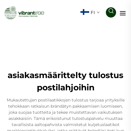
FI
asiakasmäärittelty tulostus
postilahjoihin
Mukautettujen postilaatikkojen tulostus tarjoaa yrityksille
tehokkaan ratkaisun brändätyn pakkaamisen luomiseen,
joka suojaa tuotteita ja tekee muistettavan vaikutuksen
asiakkaisiin. Tämä erikoistunut tulostuspalvelu muuttaa
tavallisista aaltopahvista valmistetut kuljetuslaatikot
markkinointityökaluiksi, jotka esittävät brändiäsi heti kun