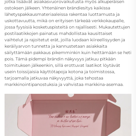
jotka lisäävät asiakasvuorovaikutusta myös alkuperäisen
ostoksen jälkeen. Yhtenäinen brändiesitys kaikissa
lähetyspakkausmateriaaleissa rakentaa luottamusta ja
uskottavuutta, mikä on erityisen tärkeää verkkokaupalle,
jossa fyysisiä kosketuspisteitä on rajallisesti. Mukautettujen
postilaatikkojen painatus mahdollistaa kausittaiset
vaihtelut ja rajoitetut erät, joilla luodaan kiireellisyyden ja
keräilyarvon tunnetta ja kannustetaan asiakkaita
säilyttämään pakkaus pikemminkin kuin heittämään se heti
pois. Tämä pidempi brändin näkyvyys jatkuu pitkään
toimituksen jälkeenkin, sillä erottuvat laatikot löytävät
usein toissijaisia käyttötapoja kotona ja toimistossa,
tarjoamalla jatkuvaa näkyvyyttä, joka tehostaa
markkinointipanostuksia ja vahvistaa markkina-asemaa.