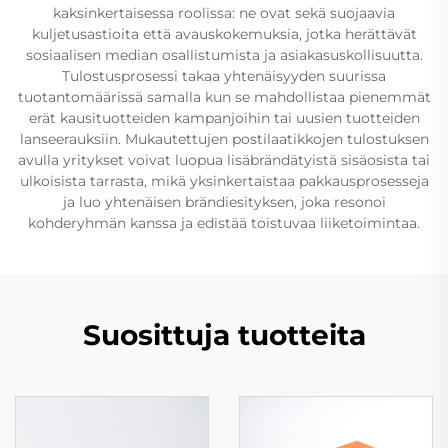
kaksinkertaisessa roolissa: ne ovat sekä suojaavia
kuljetusastioita että avauskokemuksia, jotka herättävät
sosiaalisen median osallistumista ja asiakasuskollisuutta.
Tulostusprosessi takaa yhtenäisyyden suurissa
tuotantomäärissä samalla kun se mahdollistaa pienemmät
erät kausituotteiden kampanjoihin tai uusien tuotteiden
lanseerauksiin. Mukautettujen postilaatikkojen tulostuksen
avulla yritykset voivat luopua lisäbrändätyistä sisäosista tai
ulkoisista tarrasta, mikä yksinkertaistaa pakkausprosesseja
ja luo yhtenäisen brändiesityksen, joka resonoi
kohderyhmän kanssa ja edistää toistuvaa liiketoimintaa.
Suosittuja tuotteita