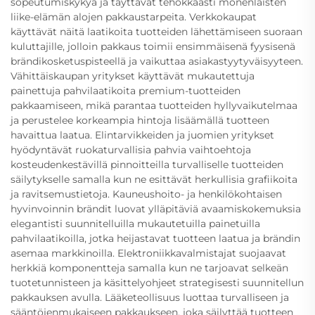
sopeutumiskykyä ja täyttävät tehokkaasti monenlaisten
liike-elämän alojen pakkaustarpeita. Verkkokaupat
käyttävät näitä laatikoita tuotteiden lähettämiseen suoraan
kuluttajille, jolloin pakkaus toimii ensimmäisenä fyysisenä
brändikosketuspisteellä ja vaikuttaa asiakastyytyväisyyteen.
Vähittäiskaupan yritykset käyttävät mukautettuja
painettuja pahvilaatikoita premium-tuotteiden
pakkaamiseen, mikä parantaa tuotteiden hyllyvaikutelmaa
ja perustelee korkeampia hintoja lisäämällä tuotteen
havaittua laatua. Elintarvikkeiden ja juomien yritykset
hyödyntävät ruokaturvallisia pahvia vaihtoehtoja
kosteudenkestävillä pinnoitteilla turvalliselle tuotteiden
säilytykselle samalla kun ne esittävät herkullisia grafiikoita
ja ravitsemustietoja. Kauneushoito- ja henkilökohtaisen
hyvinvoinnin brändit luovat ylläpitäviä avaamiskokemuksia
elegantisti suunnitelluilla mukautetuilla painetuilla
pahvilaatikoilla, jotka heijastavat tuotteen laatua ja brändin
asemaa markkinoilla. Elektroniikkavalmistajat suojaavat
herkkiä komponentteja samalla kun ne tarjoavat selkeän
tuotetunnisteen ja käsittelyohjeet strategisesti suunnitellun
pakkauksen avulla. Lääketeollisuus luottaa turvalliseen ja
sääntöjenmukaiseen pakkaukseen, joka säilyttää tuotteen