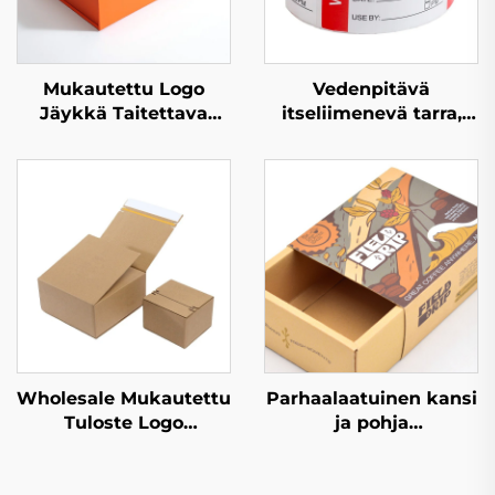
Mukautettu Logo
Vedenpitävä
Jäykkä Taitettava
itseliimenevä tarra,
Pahvilaatikko
tarrarulla, värillinen
Paperilaatikko Luxus
paperi
Magneettinen
elintarvikkeiden,
Pakkauslahjalaatikko
näyttelyiden ja
edistämisen,
lähetyksen sekä
kauppojen tarpeisiin
Wholesale Mukautettu
Parhaalaatuinen kansi
Tuloste Logo
ja pohja
Aaltopahvin Zipper
Ylhäältä/alhaalta
Pakkauslahjalaatikko
avautuva