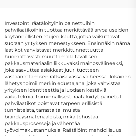
Irtipalautuva Nauha
näyttöpakkauksen
Kartonki Lähetyksen
rasi ikkunalla, tukeva
Kartonkilaatikot
jäykkä paperilevyrasi
tennis- ja golffpalloille
Investointi räätälöityihin painettuihin
pahvilaatikoihin tuottaa merkittävää arvoa useiden
käytännöllisten etujen kautta, jotka vaikuttavat
suoraan yrityksen menestykseen. Ensinnäkin nämä
laatikot vahvistavat merkkitunnettuutta
huomattavasti muuttamalla tavallisen
pakkausmateriaalin liikkuvaksi mainosvälineeksi,
joka saavuttaa asiakkaat juuri tuotteen
vastaanottamisen ratkaisevassa vaiheessa. Jokainen
lähetys toimii merkin edustajana, joka vahvistaa
yrityksen identiteettiä ja luodaan kestäviä
vaikutelmia. Toiminnallisesti räätälöidyt painetut
pahvilaatikot poistavat tarpeen erillisistä
tunnisteista, tarrasta tai muista
brändäysmateriaaleista, mikä tehostaa
pakkausprosesseja ja vähentää
työvoimakustannuksia. Räätälöintimahdollisuus