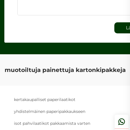
L
muotoiltuja painettuja kartonkipakkeja
kertakaupalliset paperilaatikot
yhdistelmäinen paperipakkaukseen
isot pahvilaatikot pakkaamista varten