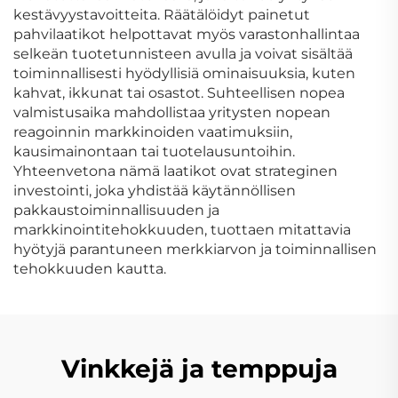
kestävyystavoitteita. Räätälöidyt painetut
pahvilaatikot helpottavat myös varastonhallintaa
selkeän tuotetunnisteen avulla ja voivat sisältää
toiminnallisesti hyödyllisiä ominaisuuksia, kuten
kahvat, ikkunat tai osastot. Suhteellisen nopea
valmistusaika mahdollistaa yritysten nopean
reagoinnin markkinoiden vaatimuksiin,
kausimainontaan tai tuotelausuntoihin.
Yhteenvetona nämä laatikot ovat strateginen
investointi, joka yhdistää käytännöllisen
pakkaustoiminnallisuuden ja
markkinointitehokkuuden, tuottaen mitattavia
hyötyjä parantuneen merkkiarvon ja toiminnallisen
tehokkuuden kautta.
Vinkkejä ja temppuja