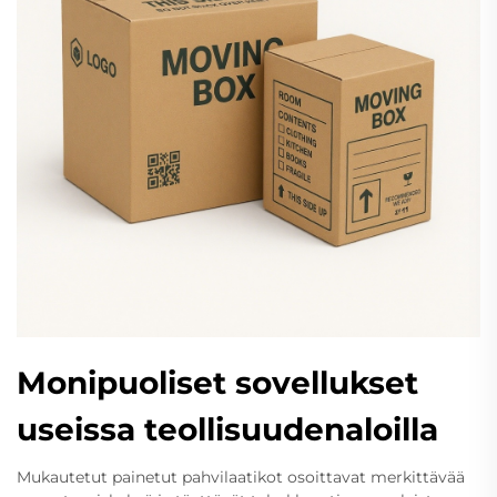
Monipuoliset sovellukset
useissa teollisuudenaloilla
Mukautetut painetut pahvilaatikot osoittavat merkittävää