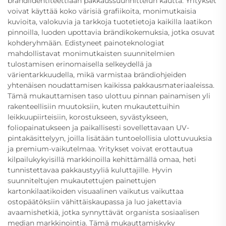
brändiidentiteettiään pakkaussuunnittelun kautta. Yritykset
voivat käyttää koko värisiä grafiikoita, monimutkaisia
kuvioita, valokuvia ja tarkkoja tuotetietoja kaikilla laatikon
pinnoilla, luoden upottavia brändikokemuksia, jotka osuvat
kohderyhmään. Edistyneet painoteknologiat
mahdollistavat monimutkaisten suunnitelmien
tulostamisen erinomaisella selkeydellä ja
värientarkkuudella, mikä varmistaa brändiohjeiden
yhtenäisen noudattamisen kaikissa pakkausmateriaaleissa.
Tämä mukauttamisen taso ulottuu pinnan painamisen yli
rakenteellisiin muutoksiin, kuten mukautettuihin
leikkuupiirteisiin, korostukseen, syvästykseen,
foliopainatukseen ja paikallisesti sovellettavaan UV-
pintakäsittelyyn, joilla lisätään tuntoelollisia ulottuvuuksia
ja premium-vaikutelmaa. Yritykset voivat erottautua
kilpailukykyisillä markkinoilla kehittämällä omaa, heti
tunnistettavaa pakkaustyyliä kuluttajille. Hyvin
suunniteltujen mukautettujen painettujen
kartonkilaatikoiden visuaalinen vaikutus vaikuttaa
ostopäätöksiin vähittäiskaupassa ja luo jakettavia
avaamishetkiä, jotka synnyttävät organista sosiaalisen
median markkinointia. Tämä mukauttamiskyky