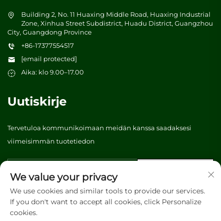
Building 2, No. 11 Huaxing Middle Road, Huaxing Industrial
Zone, Xinhua Street Subdistrict, Huadu District, Guangzhou
City, Guangdong Province
+86-17377554517
[email protected]
Aika: klo 9.00–17.00
Uutiskirje
Tervetuloa kommunikoimaan meidän kanssa saadaksesi
viimeisimmän tuotetiedon
Lähetä
We value your privacy
We use cookies and similar tools to provide our services.
If you don't want to accept all cookies, click Personalize
Tekijänoikeus © 2026 Vibrant tree (Guangzhou) Packaging &
cookies.
Printing Co., Ltd. Kaikki oikeudet pidätetään. -