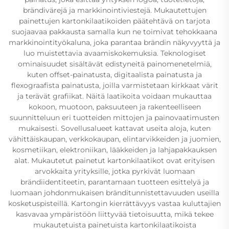
brändivärejä ja markkinointiviestejä. Mukautettujen
painettujen kartonkilaatikoiden päätehtävä on tarjota
suojaavaa pakkausta samalla kun ne toimivat tehokkaana
markkinointityökaluna, joka parantaa brändin näkyvyyttä ja
luo muistettavia avaamiskokemuksia. Teknologiset
ominaisuudet sisältävät edistyneitä painomenetelmiä,
kuten offset-painatusta, digitaalista painatusta ja
flexograafista painatusta, joilla varmistetaan kirkkaat värit
ja terävät grafiikat. Näitä laatikoita voidaan mukauttaa
kokoon, muotoon, paksuuteen ja rakenteelliseen
suunnitteluun eri tuotteiden mittojen ja painovaatimusten
mukaisesti. Sovellusalueet kattavat useita aloja, kuten
vähittäiskaupan, verkkokaupan, elintarvikkeiden ja juomien,
kosmetiikan, elektroniikan, lääkkeiden ja lahjapakkauksen
alat. Mukautetut painetut kartonkilaatikot ovat erityisen
arvokkaita yrityksille, jotka pyrkivät luomaan
brändiidentiteetin, parantamaan tuotteen esittelyä ja
luomaan johdonmukaisen bränditunnistettavuuden useilla
kosketuspisteillä. Kartongin kierrättävyys vastaa kuluttajien
kasvavaa ympäristöön liittyvää tietoisuutta, mikä tekee
mukautetuista painetuista kartonkilaatikoista