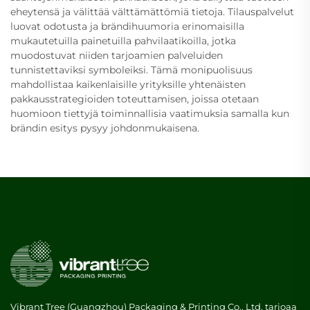
eheytensä ja välittää välttämättömiä tietoja. Tilauspalvelut
luovat odotusta ja brändihuumoria erinomaisilla
mukautetuilla painetuilla pahvilaatikoilla, jotka
muodostuvat niiden tarjoamien palveluiden
tunnistettaviksi symboleiksi. Tämä monipuolisuus
mahdollistaa kaikenlaisille yrityksille yhtenäisten
pakkausstrategioiden toteuttamisen, joissa otetaan
huomioon tiettyjä toiminnallisia vaatimuksia samalla kun
brändin esitys pysyy johdonmukaisena.
Vibrant Tree (Guangzhou) Packaging & Printing Co., Ltd. tarjoaa