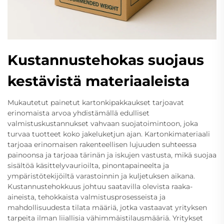
Kustannustehokas suojaus
kestävistä materiaaleista
Mukautetut painetut kartonkipakkaukset tarjoavat
erinomaista arvoa yhdistämällä edulliset
valmistuskustannukset vahvaan suojatoimintoon, joka
turvaa tuotteet koko jakeluketjun ajan. Kartonkimateriaali
tarjoaa erinomaisen rakenteellisen lujuuden suhteessa
painoonsa ja tarjoaa tärinän ja iskujen vastusta, mikä suojaa
sisältöä käsittelyvaurioilta, pinontapaineelta ja
ympäristötekijöiltä varastoinnin ja kuljetuksen aikana.
Kustannustehokkuus johtuu saatavilla olevista raaka-
aineista, tehokkaista valmistusprosesseista ja
mahdollisuudesta tilata määriä, jotka vastaavat yrityksen
tarpeita ilman liiallisia vähimmäistilausmääriä. Yritykset