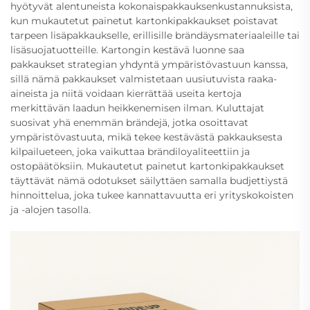
hyötyvät alentuneista kokonaispakkauksenkustannuksista,
kun mukautetut painetut kartonkipakkaukset poistavat
tarpeen lisäpakkaukselle, erillisille brändäysmateriaaleille tai
lisäsuojatuotteille. Kartongin kestävä luonne saa
pakkaukset strategian yhdyntä ympäristövastuun kanssa,
sillä nämä pakkaukset valmistetaan uusiutuvista raaka-
aineista ja niitä voidaan kierrättää useita kertoja
merkittävän laadun heikkenemisen ilman. Kuluttajat
suosivat yhä enemmän brändejä, jotka osoittavat
ympäristövastuuta, mikä tekee kestävästä pakkauksesta
kilpailueteen, joka vaikuttaa brändiloyaliteettiin ja
ostopäätöksiin. Mukautetut painetut kartonkipakkaukset
täyttävät nämä odotukset säilyttäen samalla budjettiystä
hinnoittelua, joka tukee kannattavuutta eri yrityskokoisten
ja -alojen tasolla.