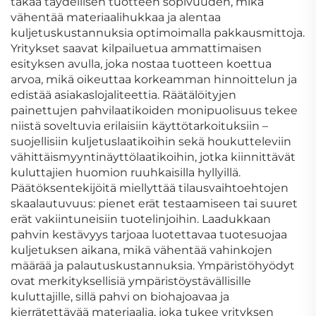
takaa täydellisen tuotteen sopivuuden, mikä
vähentää materiaalihukkaa ja alentaa
kuljetuskustannuksia optimoimalla pakkausmittoja.
Yritykset saavat kilpailuetua ammattimaisen
esityksen avulla, joka nostaa tuotteen koettua
arvoa, mikä oikeuttaa korkeamman hinnoittelun ja
edistää asiakaslojaliteettia. Räätälöityjen
painettujen pahvilaatikoiden monipuolisuus tekee
niistä soveltuvia erilaisiin käyttötarkoituksiin –
suojellisiin kuljetuslaatikoihin sekä houkutteleviin
vähittäismyyntinäyttölaatikoihin, jotka kiinnittävät
kuluttajien huomion ruuhkaisilla hyllyillä.
Päätöksentekijöitä miellyttää tilausvaihtoehtojen
skaalautuvuus: pienet erät testaamiseen tai suuret
erät vakiintuneisiin tuotelinjoihin. Laadukkaan
pahvin kestävyys tarjoaa luotettavaa tuotesuojaa
kuljetuksen aikana, mikä vähentää vahinkojen
määrää ja palautuskustannuksia. Ympäristöhyödyt
ovat merkityksellisiä ympäristöystävällisille
kuluttajille, sillä pahvi on biohajoavaa ja
kierrätettävää materiaalia, joka tukee yrityksen