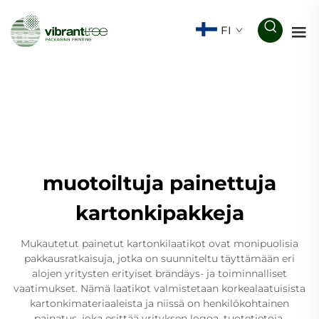
FI
muotoiltuja painettuja
kartonkipakkeja
Mukautetut painetut kartonkilaatikot ovat monipuolisia
pakkausratkaisuja, jotka on suunniteltu täyttämään eri
alojen yritysten erityiset brändäys- ja toiminnalliset
vaatimukset. Nämä laatikot valmistetaan korkealaatuisista
kartonkimateriaaleista ja niissä on henkilökohtainen
painatus, joka esittää yrityksen logoa, tuotetietoja,