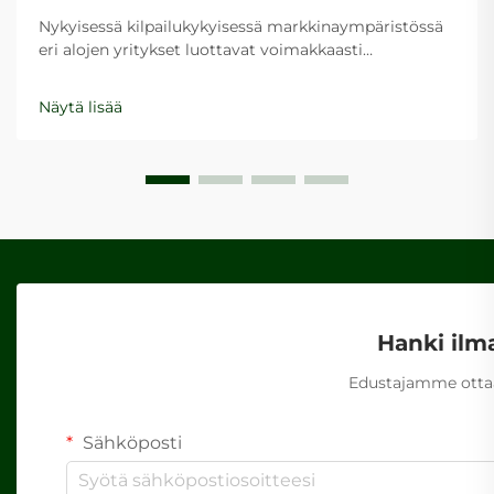
Nykyisessä kilpailukykyisessä markkinaympäristössä
eri alojen yritykset luottavat voimakkaasti
tehokkaisiin pakkausratkaisuihin suojellakseen
tuotteitaan kuljetuksen aikana samalla kun
Näytä lisää
säilytetään kustannustehokkuus. Kuljetuslaatikot
toimivat modernin logistiikan perustukena...
Hanki ilm
Edustajamme ottaa
Sähköposti