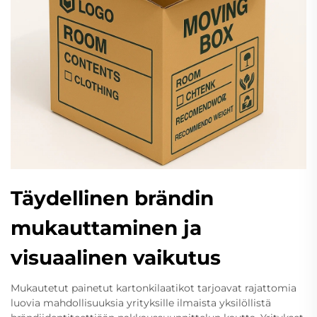
Täydellinen brändin
mukauttaminen ja
visuaalinen vaikutus
Mukautetut painetut kartonkilaatikot tarjoavat rajattomia
luovia mahdollisuuksia yrityksille ilmaista yksilöllistä