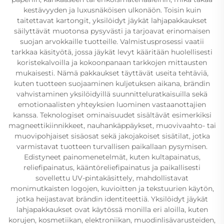
kestävyyden ja luxusnäköisen ulkonäön. Toisin kuin
taitettavat kartongit, yksilöidyt jäykät lahjapakkaukset
säilyttävät muotonsa pysyvästi ja tarjoavat erinomaisen
suojan arvokkaille tuotteille. Valmistusprosessi vaatii
tarkkaa käsityötä, jossa jäykät levyt kääritään huolellisesti
koristekalvoilla ja kokoonpanaan tarkkojen mittausten
mukaisesti. Nämä pakkaukset täyttävät useita tehtäviä,
kuten tuotteen suojaaminen kuljetuksen aikana, brändin
vahvistaminen yksilöidyillä suunnitteluratkaisuilla sekä
emotionaalisten yhteyksien luominen vastaanottajien
kanssa. Teknologiset ominaisuudet sisältävät esimerkiksi
magneettikiinnikkeet, nauhankäppäykset, muovivaahto- tai
muovipohjaiset sisäosat sekä jakojakoiset sisätilat, jotka
varmistavat tuotteen turvallisen paikallaan pysymisen.
Edistyneet painomenetelmät, kuten kultapainatus,
reliefipainatus, kääntöreliefipainatus ja paikallisesti
sovellettu UV-pintakäsittely, mahdollistavat
monimutkaisten logojen, kuvioitten ja tekstuurien käytön,
jotka heijastavat brändin identiteettiä. Yksilöidyt jäykät
lahjapakkaukset ovat käytössä monilla eri aloilla, kuten
korujen, kosmetiikan, elektroniikan, muodinlisävarusteiden,