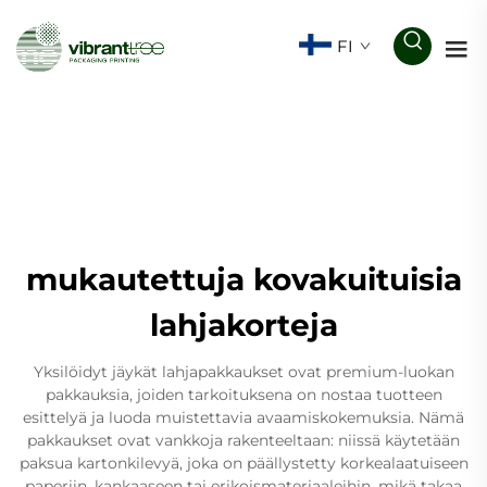
FI
mukautettuja kovakuituisia
lahjakorteja
Yksilöidyt jäykät lahjapakkaukset ovat premium-luokan
pakkauksia, joiden tarkoituksena on nostaa tuotteen
esittelyä ja luoda muistettavia avaamiskokemuksia. Nämä
pakkaukset ovat vankkoja rakenteeltaan: niissä käytetään
paksua kartonkilevyä, joka on päällystetty korkealaatuiseen
paperiin, kankaaseen tai erikoismateriaaleihin, mikä takaa