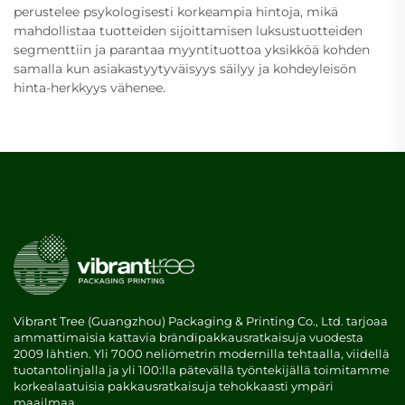
perustelee psykologisesti korkeampia hintoja, mikä
mahdollistaa tuotteiden sijoittamisen luksustuotteiden
segmenttiin ja parantaa myyntituottoa yksikköä kohden
samalla kun asiakastyytyväisyys säilyy ja kohdeyleisön
hinta-herkkyys vähenee.
Vibrant Tree (Guangzhou) Packaging & Printing Co., Ltd. tarjoaa
ammattimaisia kattavia brändipakkausratkaisuja vuodesta
2009 lähtien. Yli 7000 neliömetrin modernilla tehtaalla, viidellä
tuotantolinjalla ja yli 100:lla pätevällä työntekijällä toimitamme
korkealaatuisia pakkausratkaisuja tehokkaasti ympäri
maailmaa.