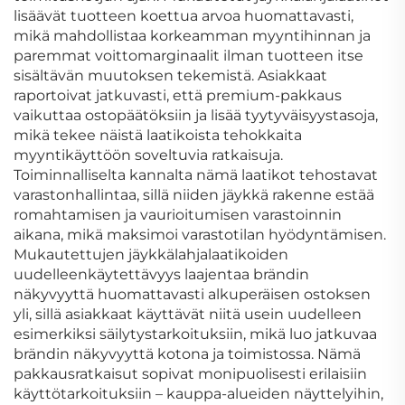
lisäävät tuotteen koettua arvoa huomattavasti,
mikä mahdollistaa korkeamman myyntihinnan ja
paremmat voittomarginaalit ilman tuotteen itse
sisältävän muutoksen tekemistä. Asiakkaat
raportoivat jatkuvasti, että premium-pakkaus
vaikuttaa ostopäätöksiin ja lisää tyytyväisyystasoja,
mikä tekee näistä laatikoista tehokkaita
myyntikäyttöön soveltuvia ratkaisuja.
Toiminnalliselta kannalta nämä laatikot tehostavat
varastonhallintaa, sillä niiden jäykkä rakenne estää
romahtamisen ja vaurioitumisen varastoinnin
aikana, mikä maksimoi varastotilan hyödyntämisen.
Mukautettujen jäykkälahjalaatikoiden
uudelleenkäytettävyys laajentaa brändin
näkyvyyttä huomattavasti alkuperäisen ostoksen
yli, sillä asiakkaat käyttävät niitä usein uudelleen
esimerkiksi säilytystarkoituksiin, mikä luo jatkuvaa
brändin näkyvyyttä kotona ja toimistossa. Nämä
pakkausratkaisut sopivat monipuolisesti erilaisiin
käyttötarkoituksiin – kauppa-alueiden näyttelyihin,