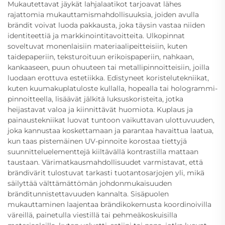
Mukautettavat jäykät lahjalaatikot tarjoavat lähes
rajattomia mukauttamismahdollisuuksia, joiden avulla
brändit voivat luoda pakkausta, joka täysin vastaa niiden
identiteettiä ja markkinointitavoitteita. Ulkopinnat
soveltuvat monenlaisiin materiaalipeitteisiin, kuten
taidepaperiin, teksturoituun erikoispaperiin, nahkaan,
kankaaseen, puun ohuuteen tai metallipinnoitteisiin, joilla
luodaan erottuva estetiikka. Edistyneet koristelutekniikat,
kuten kuumakuplatuloste kullalla, hopealla tai hologrammi-
pinnoitteella, lisäävät jälkitä luksuskoristeita, jotka
heijastavat valoa ja kiinnittävät huomiota. Kuplaus ja
painaustekniikat luovat tuntoon vaikuttavan ulottuvuuden,
joka kannustaa koskettamaan ja parantaa havaittua laatua,
kun taas pistemäinen UV-pinnoite korostaa tiettyjä
suunnitteluelementtejä kiiltävällä kontrastilla mattaan
taustaan. Värimatkausmahdollisuudet varmistavat, että
brändivärit tulostuvat tarkasti tuotantosarjojen yli, mikä
säilyttää välttämättömän johdonmukaisuuden
bränditunnistettavuuden kannalta. Sisäpuolen
mukauttaminen laajentaa brändikokemusta koordinoivilla
väreillä, painetulla viestillä tai pehmeäkoskuisilla