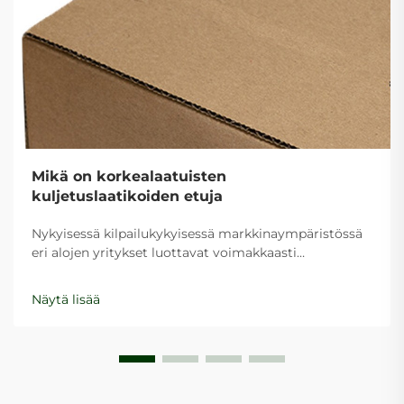
Mikä on korkealaatuisten
kuljetuslaatikoiden etuja
Nykyisessä kilpailukykyisessä markkinaympäristössä
eri alojen yritykset luottavat voimakkaasti
tehokkaisiin pakkausratkaisuihin suojellakseen
tuotteitaan kuljetuksen aikana samalla kun
Näytä lisää
säilytetään kustannustehokkuus. Kuljetuslaatikot
toimivat modernin logistiikan perustukena...