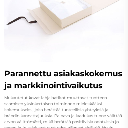
Parannettu asiakaskokemus
ja markkinointivaikutus
Mukautetut kovat lahjalaatikot muuttavat tuotteen
saamisen yksinkertaisen toiminnon mielekkääksi
kokemukseksi, joka herättää tunteellisia yhteyksiä ja
brändin kannattajuuksia. Painava ja laadukas tunne välittää
arvon välittömästi, mikä herättää positiivisia odotuksia jo
ennen kuin asiakkaat ovat edes nähneet sisältöä. Hyvin