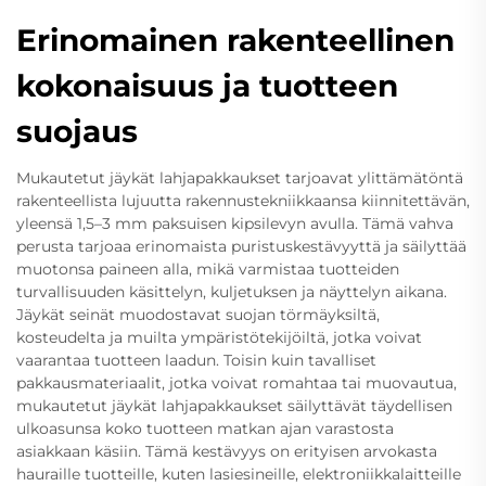
Erinomainen rakenteellinen
kokonaisuus ja tuotteen
suojaus
Mukautetut jäykät lahjapakkaukset tarjoavat ylittämätöntä
rakenteellista lujuutta rakennustekniikkaansa kiinnitettävän,
yleensä 1,5–3 mm paksuisen kipsilevyn avulla. Tämä vahva
perusta tarjoaa erinomaista puristuskestävyyttä ja säilyttää
muotonsa paineen alla, mikä varmistaa tuotteiden
turvallisuuden käsittelyn, kuljetuksen ja näyttelyn aikana.
Jäykät seinät muodostavat suojan törmäyksiltä,
kosteudelta ja muilta ympäristötekijöiltä, jotka voivat
vaarantaa tuotteen laadun. Toisin kuin tavalliset
pakkausmateriaalit, jotka voivat romahtaa tai muovautua,
mukautetut jäykät lahjapakkaukset säilyttävät täydellisen
ulkoasunsa koko tuotteen matkan ajan varastosta
asiakkaan käsiin. Tämä kestävyys on erityisen arvokasta
hauraille tuotteille, kuten lasiesineille, elektroniikkalaitteille