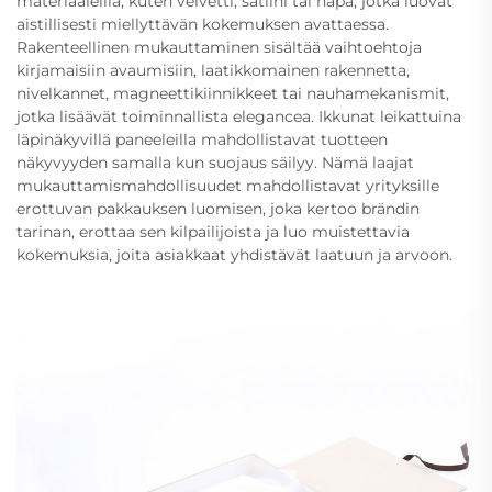
materiaaleilla, kuten velvetti, satiini tai napa, jotka luovat
aistillisesti miellyttävän kokemuksen avattaessa.
Rakenteellinen mukauttaminen sisältää vaihtoehtoja
kirjamaisiin avaumisiin, laatikkomainen rakennetta,
nivelkannet, magneettikiinnikkeet tai nauhamekanismit,
jotka lisäävät toiminnallista elegancea. Ikkunat leikattuina
läpinäkyvillä paneeleilla mahdollistavat tuotteen
näkyvyyden samalla kun suojaus säilyy. Nämä laajat
mukauttamismahdollisuudet mahdollistavat yrityksille
erottuvan pakkauksen luomisen, joka kertoo brändin
tarinan, erottaa sen kilpailijoista ja luo muistettavia
kokemuksia, joita asiakkaat yhdistävät laatuun ja arvoon.