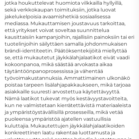
jotka houkuttelevat huomiota vilkkailla hyllyillä,
sekä verkkokaupan toimituksiin, jotka luovat
jakelukelpoisia avaamishetkiä sosiaalisessa
mediassa. Mukauttamisen joustavuus tarkoittaa,
että yritykset voivat soveltaa suunnittelua
kausittaisiin kampanjoihin, rajallisiin painoksiin tai eri
tuotelinjoihin säilyttäen samalla johdonmukaisen
brändi-identiteetin. Päätöksentekijöitä miellyttää
se, että mukautetut jäykkälahjalaatikot eivät vaadi
kokoonpanoa, mikä säästää arvokasta aikaa
täytäntöönpanoprosessissa ja vähentää
työvoimakustannuksia. Ammattimainen ulkonäkö
poistaa tarpeen lisälahjapakkaukseen, mikä tarjoaa
asiakkaille suuresti arvostettua käytettävyyttä.
Nämä laatikot tukevat myös kestävyystavoitteita,
kun ne valmistetaan kierrätettävistä materiaaleista
ja ympäristöystävällisillä prosesseilla, mikä vetää
puoleensa ympäristöä ajatellen vastuullisia
kuluttajia. Mukautettujen jäykkälahjalaatikoiden
konkreettinen laatu rakentaa luottamusta ja