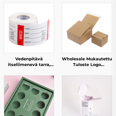
Vedenpitävä
Wholesale Mukautettu
itseliimenevä tarra,
Tuloste Logo
tarrarulla, värillinen
Aaltopahvin Zipper
paperi
Pakkauslahjalaatikko
elintarvikkeiden,
Irtipalautuva Nauha
näyttelyiden ja
Kartonki Lähetyksen
edistämisen,
Kartonkilaatikot
lähetyksen sekä
kauppojen tarpeisiin