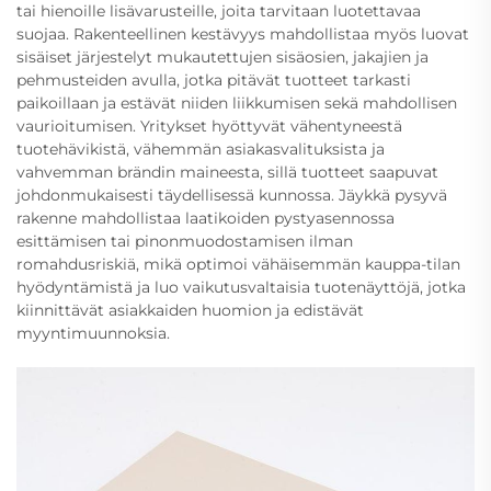
tai hienoille lisävarusteille, joita tarvitaan luotettavaa
suojaa. Rakenteellinen kestävyys mahdollistaa myös luovat
sisäiset järjestelyt mukautettujen sisäosien, jakajien ja
pehmusteiden avulla, jotka pitävät tuotteet tarkasti
paikoillaan ja estävät niiden liikkumisen sekä mahdollisen
vaurioitumisen. Yritykset hyöttyvät vähentyneestä
tuotehävikistä, vähemmän asiakasvalituksista ja
vahvemman brändin maineesta, sillä tuotteet saapuvat
johdonmukaisesti täydellisessä kunnossa. Jäykkä pysyvä
rakenne mahdollistaa laatikoiden pystyasennossa
esittämisen tai pinonmuodostamisen ilman
romahdusriskiä, mikä optimoi vähäisemmän kauppa-tilan
hyödyntämistä ja luo vaikutusvaltaisia tuotenäyttöjä, jotka
kiinnittävät asiakkaiden huomion ja edistävät
myyntimuunnoksia.