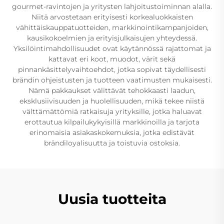
gourmet-ravintojen ja yritysten lahjoitustoiminnan alalla.
Niitä arvostetaan erityisesti korkealuokkaisten
vähittäiskauppatuotteiden, markkinointikampanjoiden,
kausikokoelmien ja erityisjulkaisujen yhteydessä.
Yksilöintimahdollisuudet ovat käytännössä rajattomat ja
kattavat eri koot, muodot, värit sekä
pinnankäsittelyvaihtoehdot, jotka sopivat täydellisesti
brändin ohjeistusten ja tuotteen vaatimusten mukaisesti.
Nämä pakkaukset välittävät tehokkaasti laadun,
eksklusiivisuuden ja huolellisuuden, mikä tekee niistä
välttämättömiä ratkaisuja yrityksille, jotka haluavat
erottautua kilpailukykyisillä markkinoilla ja tarjota
erinomaisia asiakaskokemuksia, jotka edistävät
brändiloyalisuutta ja toistuvia ostoksia.
Uusia tuotteita