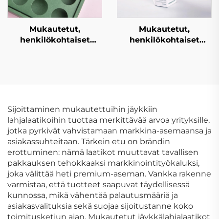
Mukautetut,
Mukautetut,
henkilökohtaiset
henkilökohtaiset
kartonkilaatikot,
kartonkilaatikot,
hienot
hienot
kahvipakkauslaatikot,
kahvipakkauslaatikot,
premium-
premium-
lahjakartonkikahvilaatikot
lahjakartonkikahvilaatik
Sijoittaminen mukautettuihin jäykkiin
lahjalaatikoihin tuottaa merkittävää arvoa yrityksille,
jotka pyrkivät vahvistamaan markkina-asemaansa ja
asiakassuhteitaan. Tärkein etu on brändin
erottuminen: nämä laatikot muuttavat tavallisen
pakkauksen tehokkaaksi markkinointityökaluksi,
joka välittää heti premium-aseman. Vankka rakenne
varmistaa, että tuotteet saapuvat täydellisessä
kunnossa, mikä vähentää palautusmääriä ja
asiakasvalituksia sekä suojaa sijoitustanne koko
toimitusketjun ajan. Mukautetut jäykkälahjalaatikot