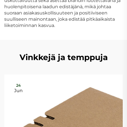
uskottavuutta sekä asettaa brändin luotettavana ja
huolenpitoisena laadun edistäjänä, mikä johtaa
suoraan asiakasuskollisuuteen ja positiiviseen
suulliseen mainontaan, joka edistää pitkäaikaista
liiketoiminnan kasvua.
Vinkkejä ja temppuja
24
Jun