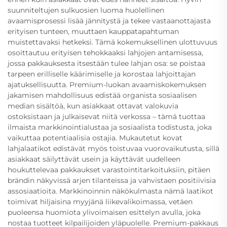
suunniteltujen sulkuosien luoma huolellinen
avaamisprosessi lisää jännitystä ja tekee vastaanottajasta
erityisen tunteen, muuttaen kauppatapahtuman
muistettavaksi hetkeksi. Tämä kokemuksellinen ulottuvuus
osoittautuu erityisen tehokkaaksi lahjojen antamisessa,
jossa pakkauksesta itsestään tulee lahjan osa: se poistaa
tarpeen erilliselle käärimiselle ja korostaa lahjoittajan
ajatuksellisuutta. Premium-luokan avaamiskokemuksen
jakamisen mahdollisuus edistää organista sosiaalisen
median sisältöä, kun asiakkaat ottavat valokuvia
ostoksistaan ja julkaisevat niitä verkossa – tämä tuottaa
ilmaista markkinointialustaa ja sosiaalista todistusta, joka
vaikuttaa potentiaalisia ostajia. Mukautetut kovat
lahjalaatikot edistävät myös toistuvaa vuorovaikutusta, sillä
asiakkaat säilyttävät usein ja käyttävät uudelleen
houkuttelevaa pakkaukset varastointitarkoituksiin, pitäen
brändin näkyvissä arjen tilanteissa ja vahvistaen positiivisia
assosiaatioita. Markkinoinnin näkökulmasta nämä laatikot
toimivat hiljaisina myyjänä liikevalikoimassa, vetäen
puoleensa huomiota ylivoimaisen esittelyn avulla, joka
nostaa tuotteet kilpailijoiden yläpuolelle. Premium-pakkaus