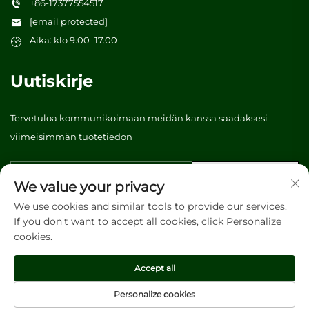
+86-17377554517
[email protected]
Aika: klo 9.00–17.00
Uutiskirje
Tervetuloa kommunikoimaan meidän kanssa saadaksesi
viimeisimmän tuotetiedon
Lähetä
We value your privacy
We use cookies and similar tools to provide our services.
If you don't want to accept all cookies, click Personalize
Tekijänoikeus © 2026 Vibrant tree (Guangzhou) Packaging &
cookies.
Printing Co., Ltd. Kaikki oikeudet pidätetään. -
Tietosuojakäytäntö
Accept all
Personalize cookies