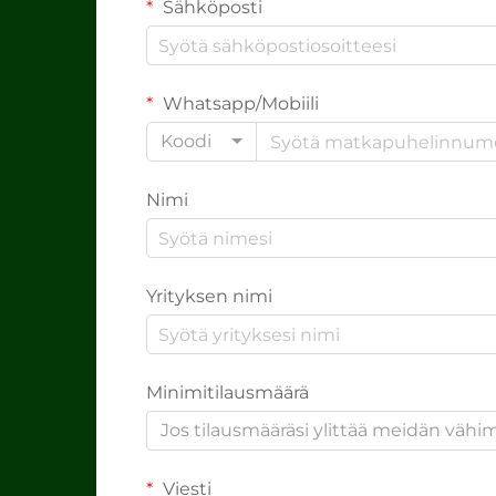
Sähköposti
Whatsapp/Mobiili
Koodi
Nimi
Yrityksen nimi
Minimitilausmäärä
Jos tilausmääräsi ylittää meidän väh
Viesti