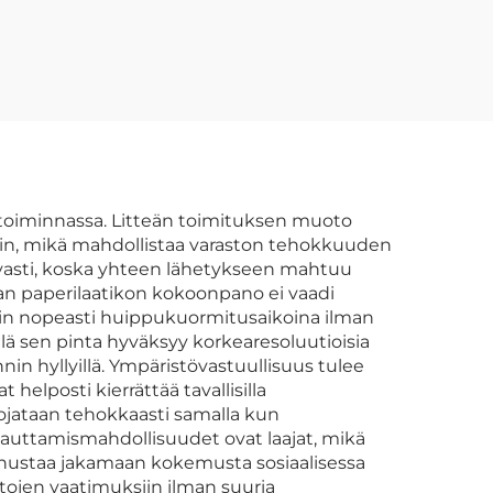
ot,
hajuvesi-, oljy-,
silmävarjo- ja
tikot,
poskipunapakkausten
sekä
vilaatikot
käsityöpaketeille,
mattapintaiset
kultaleimatu
 toiminnassa. Litteän toimituksen muoto
ihin, mikä mahdollistaa varaston tehokkuuden
paperilaatikot
asti, koska yhteen lähetykseen mahtuu
van paperilaatikon kokoonpano ei vaadi
alin nopeasti huippukuormitusaikoina ilman
lä sen pinta hyväksyy korkearesoluutioisia
nnin hyllyillä. Ympäristövastuullisuus tulee
 helposti kierrättää tavallisilla
uojataan tehokkaasti samalla kun
auttamismahdollisuudet ovat laajat, mikä
nnustaa jakamaan kokemusta sosiaalisessa
ojen vaatimuksiin ilman suuria