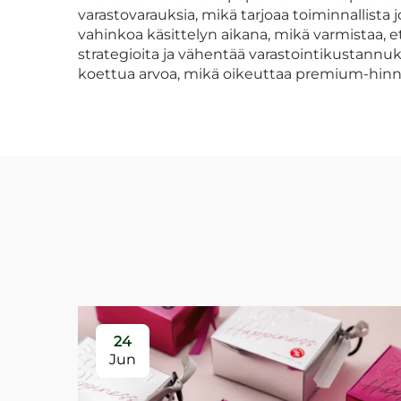
varastovarauksia, mikä tarjoaa toiminnallist
vahinkoa käsittelyn aikana, mikä varmistaa, 
strategioita ja vähentää varastointikustann
koettua arvoa, mikä oikeuttaa premium-hinnoi
24
Jun