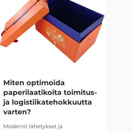
Mi
Miten optimoida
jä
paperilaatikoita toimitus-
ke
ja logistiikatehokkuutta
lu
varten?
Luks
pakk
Modernit lähetykset ja