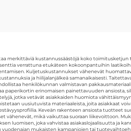
mukautetulla
kartonkilaatik
painonnalla,
hienot
edullinen
kahvipakkauslaa
kautettu logon
premium-
nnittelu neliön
lahjakartonkikah
muotoinen
kkauslaatikko
ttaa merkittäviä kustannussäästöjä koko toimitusketjun
rosenttia verrattuna etukäteen kokoonpantuihin laatiko
lentamisen. Kuljetuskustannukset vähenevät huomattav
tannuksia ja hiilijalanjälkeä samanaikaisesti. Taitetta
ä mahdollistaa henkilökunnan valmistavan pakkausmateria
 paperikortin erinomaisen painettavuuden ansiosta, sil
sittelyjä, jotka vetävät asiakkaiden huomiota vähittäismyy
stetaan uusiutuvista materiaaleista, joita asiakkaat voivat
kestävyysprofiilia. Keveän rakenteen ansiosta tuotteet s
t vähenevät, mikä vaikuttaa suoraan liikevoittoon. Muk
en luomisen, joka vahvistaa asiakaslojaalisuutta ja ka
uu vuodenajan mukaisten kampanjojen tai tuotevaihtoeht