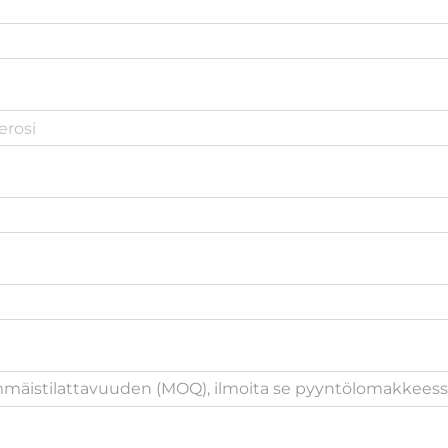
immäistilattavuuden (MOQ), ilmoita se pyyntölomakkeess