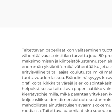
Taitettava
Postilaatikko
Aaltopahvista
Lähetyksen
mu
Vaatepaperi
suu
Kartonkia
Lahjapakkaukseen
pa
Taitettavan paperilaatikon valitseminen tuo
vähentää varastointitilan tarvetta jopa 80 p
Sopiva
maksimoimisen ja kiinteistökustannusten a
enemmän yksiköitä, mikä vähentää kuljetuskus
erityisvälineitä tai laajaa koulutusta, mik
tuottavuuden laskua. Brändin näkyvyys kasvaa
grafiikoita, kirkkaita värejä ja erikoispintakä
helpoksi, koska taitettava paperilaatikko valmi
kierrätysohjelmilla, mikä parantaa yrityksen 
kuljetusliikkeiden dimensiotuotekustannukse
mahdollistaa ainutlaatuisen avaamiskokemuks
mediassa. Taitettava paperilaatikko sopeut