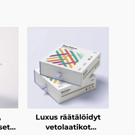
,
Luxus räätälöidyt
set
vetolaatikot