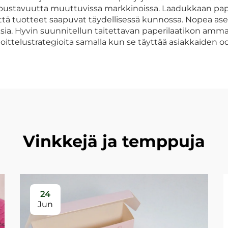
a joustavuutta muuttuvissa markkinoissa. Laadukkaan pape
että tuotteet saapuvat täydellisessä kunnossa. Nopea as
uksia. Hyvin suunnitellun taitettavan paperilaatikon am
ttelustrategioita samalla kun se täyttää asiakkaiden o
Vinkkejä ja temppuja
24
Jun