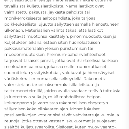
tavallisista kuljetuslaatikoista. Nämä laatikot ovat
valmistettu paksusta, jäykästä pahdista tai
monikerroksisesta aaltopahdista, joka tarjoaa
poikkeuksellista lujuutta säilyttäen samalla hienostuneen
ulkonäön. Materiaalien valinta takaa, että laatikot
säilyttävät muotonsa käsittelyn, pinonmuodostuksen ja
kuljetuksen aikana, estäen siten huonolaatuisen
pakkausmateriaalin yleisen puristumisen tai
muodonmuutoksen. Premium-pahdinvaihtoehdot
tarjoavat tasaiset pinnat, jotka ovat ihanteellisia korkean
resoluution painoon, joka saa esille monimutkaiset
suunnittelun yksityiskohdat, valokuvat ja hienosävyiset
väriäskelmat erinomaisella selkeydellä. Rakennetta
valmistetaan tarkoituksenmukaisilla leikkuu- ja
taittomenetelmillä, joiden avulla saadaan teräviä taitoksia
ja luotettavia sulkuja, mikä mahdollistaa helpon
kokoonpanon ja varmistaa rakenteellisen eheytetyn
säilymisen koko elinkaaren ajan. Monet lukuiset
postilaatikkojen kotelot sisältävät vahvistettuja kulmia ja
reunoja, jotka ottavat vastaan iskukuormat ja suojaavat
sisältöä kuljetusvaaroilta. Sisäosat, kuten muovivaahto-,