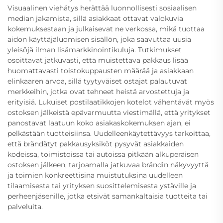
Visuaalinen viehätys herättää luonnollisesti sosiaalisen
median jakamista, sillä asiakkaat ottavat valokuvia
kokemuksestaan ja julkaisevat ne verkossa, mikä tuottaa
aidon käyttäjäluomisen sisällön, joka saavuttaa uusia
yleisöjä ilman lisämarkkinointikuluja. Tutkimukset
osoittavat jatkuvasti, että muistettava pakkaus lisää
huomattavasti toistokuppausten määrää ja asiakkaan
elinkaaren arvoa, sillä tyytyväiset ostajat palautuvat
merkkeihin, jotka ovat tehneet heistä arvostettuja ja
erityisiä. Lukuiset postilaatikkojen kotelot vähentävät myös
ostoksen jälkeistä epävarmuutta viestimällä, että yritykset
panostavat laatuun koko asiakaskokemuksen ajan, ei
pelkästään tuotteisiinsa. Uudelleenkäytettävyys tarkoittaa,
että brändätyt pakkausyksiköt pysyvät asiakkaiden
kodeissa, toimistoissa tai autoissa pitkään alkuperäisen
ostoksen jälkeen, tarjoamalla jatkuvaa brändin näkyvyyttä
ja toimien konkreettisina muistutuksina uudelleen
tilaamisesta tai yrityksen suosittelemisesta ystäville ja
perheenjäsenille, jotka etsivät samankaltaisia tuotteita tai
palveluita.