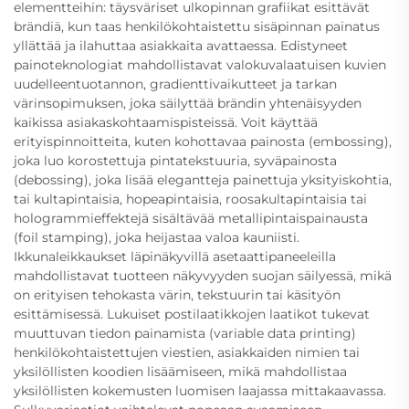
elementteihin: täysväriset ulkopinnan grafiikat esittävät
brändiä, kun taas henkilökohtaistettu sisäpinnan painatus
yllättää ja ilahuttaa asiakkaita avattaessa. Edistyneet
painoteknologiat mahdollistavat valokuvalaatuisen kuvien
uudelleentuotannon, gradienttivaikutteet ja tarkan
värinsopimuksen, joka säilyttää brändin yhtenäisyyden
kaikissa asiakaskohtaamispisteissä. Voit käyttää
erityispinnoitteita, kuten kohottavaa painosta (embossing),
joka luo korostettuja pintatekstuuria, syväpainosta
(debossing), joka lisää elegantteja painettuja yksityiskohtia,
tai kultapintaisia, hopeapintaisia, roosakultapintaisia tai
hologrammieffektejä sisältävää metallipintaispainausta
(foil stamping), joka heijastaa valoa kauniisti.
Ikkunaleikkaukset läpinäkyvillä asetaattipaneeleilla
mahdollistavat tuotteen näkyvyyden suojan säilyessä, mikä
on erityisen tehokasta värin, tekstuurin tai käsityön
esittämisessä. Lukuiset postilaatikkojen laatikot tukevat
muuttuvan tiedon painamista (variable data printing)
henkilökohtaistettujen viestien, asiakkaiden nimien tai
yksilöllisten koodien lisäämiseen, mikä mahdollistaa
yksilöllisten kokemusten luomisen laajassa mittakaavassa.