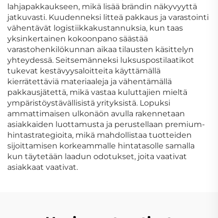
lahjapakkaukseen, mikä lisää brändin näkyvyyttä
jatkuvasti. Kuudenneksi litteä pakkaus ja varastointi
vähentävät logistiikkakustannuksia, kun taas
yksinkertainen kokoonpano säästää
varastohenkilökunnan aikaa tilausten käsittelyn
yhteydessä. Seitsemänneksi luksuspostilaatikot
tukevat kestävyysaloitteita käyttämällä
kierrätettäviä materiaaleja ja vähentämällä
pakkausjätettä, mikä vastaa kuluttajien mieltä
ympäristöystävällisistä yrityksistä. Lopuksi
ammattimaisen ulkonäön avulla rakennetaan
asiakkaiden luottamusta ja perustellaan premium-
hintastrategioita, mikä mahdollistaa tuotteiden
sijoittamisen korkeammalle hintatasolle samalla
kun täytetään laadun odotukset, joita vaativat
asiakkaat vaativat.