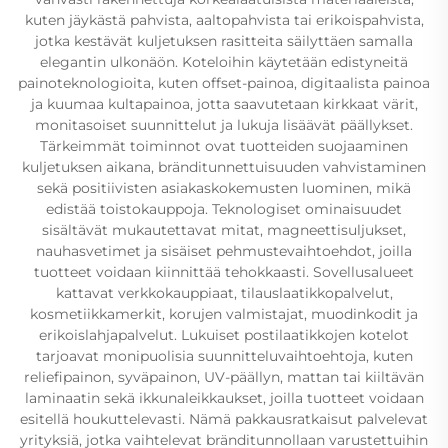
kuten jäykästä pahvista, aaltopahvista tai erikoispahvista,
jotka kestävät kuljetuksen rasitteita säilyttäen samalla
elegantin ulkonäön. Koteloihin käytetään edistyneitä
painoteknologioita, kuten offset-painoa, digitaalista painoa
ja kuumaa kultapainoa, jotta saavutetaan kirkkaat värit,
monitasoiset suunnittelut ja lukuja lisäävät päällykset.
Tärkeimmät toiminnot ovat tuotteiden suojaaminen
kuljetuksen aikana, bränditunnettuisuuden vahvistaminen
sekä positiivisten asiakaskokemusten luominen, mikä
edistää toistokauppoja. Teknologiset ominaisuudet
sisältävät mukautettavat mitat, magneettisuljukset,
nauhasvetimet ja sisäiset pehmustevaihtoehdot, joilla
tuotteet voidaan kiinnittää tehokkaasti. Sovellusalueet
kattavat verkkokauppiaat, tilauslaatikkopalvelut,
kosmetiikkamerkit, korujen valmistajat, muodinkodit ja
erikoislahjapalvelut. Lukuiset postilaatikkojen kotelot
tarjoavat monipuolisia suunnitteluvaihtoehtoja, kuten
reliefipainon, syväpainon, UV-päällyn, mattan tai kiiltävän
laminaatin sekä ikkunaleikkaukset, joilla tuotteet voidaan
esitellä houkuttelevasti. Nämä pakkausratkaisut palvelevat
yrityksiä, jotka vaihtelevat bränditunnollaan varustettuihin