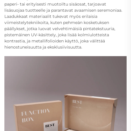
paperi- tai erityisesti muotoiltu sisäosat, tarjoavat
lisäsuojaa tuotteelle ja parantavat avaamisen seremoniaa.
Laadukkaat materiaalit tukevat myös erilaisia
viimeistelytekniikoita, kuten pehmeän kosketuksen
päällykset, jotka luovat velvehtimäisiä pintatekstuuria,
pistemäinen UV-käsittely, joka lisää kolmiulotteista
kontrastia, ja metallifolioiden käyttö, joka välittää
hienostuneisuutta ja eksklusiivisuutta.