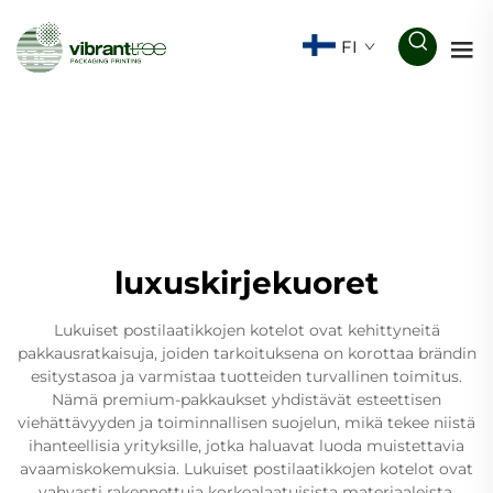
FI
luxuskirjekuoret
Lukuiset postilaatikkojen kotelot ovat kehittyneitä
pakkausratkaisuja, joiden tarkoituksena on korottaa brändin
esitystasoa ja varmistaa tuotteiden turvallinen toimitus.
Nämä premium-pakkaukset yhdistävät esteettisen
viehättävyyden ja toiminnallisen suojelun, mikä tekee niistä
ihanteellisia yrityksille, jotka haluavat luoda muistettavia
avaamiskokemuksia. Lukuiset postilaatikkojen kotelot ovat
vahvasti rakennettuja korkealaatuisista materiaaleista,