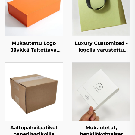
Mukautettu Logo
Luxury Customized -
Jäykkä Taitettava
logolla varustettu
Pahvilaatikko
hajoava koru-,
Paperilaatikko Luxus
kosmetiikka-, kynttilä-
Magneettinen
ja hajusteiden
Pakkauslahjalaatikko
lahjapakkauspaperipuss
bouttikkeihin
Aaltopahvilaatikot
Mukautetut,
paperilaatikoilla
henkilökohtaiset