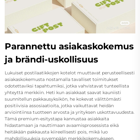
Parannettu asiakaskokemus
ja brändi-uskollisuus
Lukuiset postilaatikkojen kotelot muuttavat perusteellisesti
asiakaskokemusta nostamalla tavalliset toimitukset
odotettaviksi tapahtumiksi, jotka vahvistavat tunteellista
yhteyttä merkkiin. Heti kun asiakkaat saavat kauniisti
suunnitellun pakkausyksikön, he kokevat välittömästi
positiivisia assosiaatioita, jotka vaikuttavat heidän
arviointiinsa tuotteen arvosta ja yrityksen uskottavuudesta.
Tämä premium-esitystapa kannustaa asiakkaita
hidastamaan ja nauttimaan avaamisprosessista eikä
heitäkään pakkausta kiireellisesti pois, mikä luo
mahdollisuuksia syvempään merkkikokemukseen.