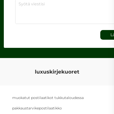
L
luxuskirjekuoret
muokatut postilaatikot tukkutaloudessa
pakkaustarvikepostilaatikko