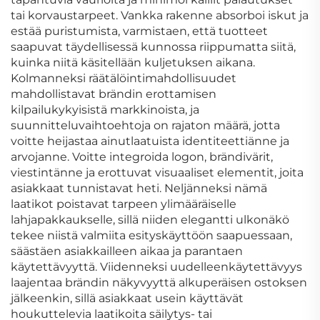
tai korvaustarpeet. Vankka rakenne absorboi iskut ja
estää puristumista, varmistaen, että tuotteet
saapuvat täydellisessä kunnossa riippumatta siitä,
kuinka niitä käsitellään kuljetuksen aikana.
Kolmanneksi räätälöintimahdollisuudet
mahdollistavat brändin erottamisen
kilpailukykyisistä markkinoista, ja
suunnitteluvaihtoehtoja on rajaton määrä, jotta
voitte heijastaa ainutlaatuista identiteettiänne ja
arvojanne. Voitte integroida logon, brändivärit,
viestintänne ja erottuvat visuaaliset elementit, joita
asiakkaat tunnistavat heti. Neljänneksi nämä
laatikot poistavat tarpeen ylimääräiselle
lahjapakkaukselle, sillä niiden elegantti ulkonäkö
tekee niistä valmiita esityskäyttöön saapuessaan,
säästäen asiakkailleen aikaa ja parantaen
käytettävyyttä. Viidenneksi uudelleenkäytettävyys
laajentaa brändin näkyvyyttä alkuperäisen ostoksen
jälkeenkin, sillä asiakkaat usein käyttävät
houkuttelevia laatikoita säilytys- tai