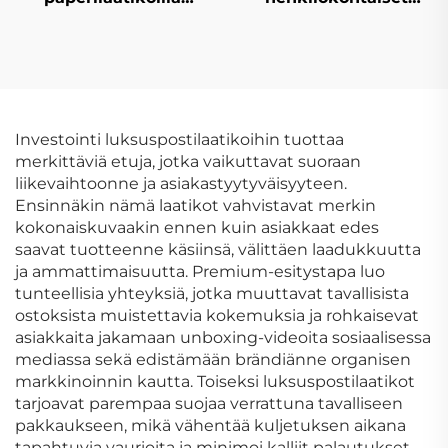
mukautetulla
kartonkilaatikot,
painonnalla, edullinen
hienot
mukautettu logon
kahvipakkauslaatikot,
suunnittelu neliön
premium-
muotoinen
lahjakartonkikahvilaatik
pakkauslaatikko
Investointi luksuspostilaatikoihin tuottaa
merkittäviä etuja, jotka vaikuttavat suoraan
liikevaihtoonne ja asiakastyytyväisyyteen.
Ensinnäkin nämä laatikot vahvistavat merkin
kokonaiskuvaakin ennen kuin asiakkaat edes
saavat tuotteenne käsiinsä, välittäen laadukkuutta
ja ammattimaisuutta. Premium-esitystapa luo
tunteellisia yhteyksiä, jotka muuttavat tavallisista
ostoksista muistettavia kokemuksia ja rohkaisevat
asiakkaita jakamaan unboxing-videoita sosiaalisessa
mediassa sekä edistämään brändiänne organisen
markkinoinnin kautta. Toiseksi luksuspostilaatikot
tarjoavat parempaa suojaa verrattuna tavalliseen
pakkaukseen, mikä vähentää kuljetuksen aikana
tapahtuvia vaurioita ja minimoi kalliit palautukset