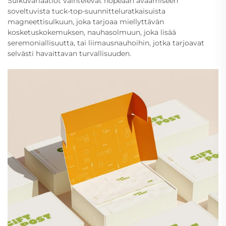
Sulkuvariaatiot vaihtelevat nopeaan avaamiseen
soveltuvista tuck-top-suunnitteluratkaisuista
magneettisulkuun, joka tarjoaa miellyttävän
kosketuskokemuksen, nauhasolmuun, joka lisää
seremoniallisuutta, tai liimausnauhoihin, jotka tarjoavat
selvästi havaittavan turvallisuuden.