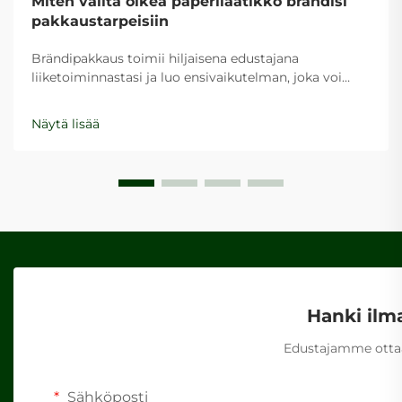
Miten valita oikea paperilaatikko brändisi
pakkaustarpeisiin
Brändipakkaus toimii hiljaisena edustajana
liiketoiminnastasi ja luo ensivaikutelman, joka voi
määrätä asiakkaan käsityksen ja ostopäätöksen.
Oikean paperilaatikon valinta brändisi
Näytä lisää
pakkaustarpeisiin edellyttää huolellista...
Hanki ilm
Edustajamme ottaa
Sähköposti