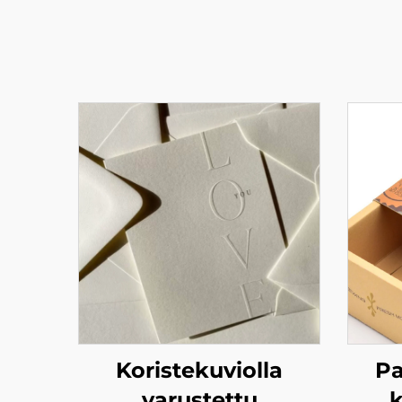
Koristekuviolla
Pa
varustettu
k