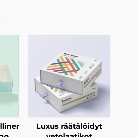
s
llinen
Luxus räätälöidyt
go,
vetolaatikot