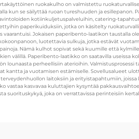
rtakäyttöinen ruokakulho on valmistettu ruokaturvallisest
a kun se säilyttää ruoan tureshuuden ja esillepanon. P
ravintoloiden kotiinkuljetuspalveluihin, catering-tapahtu
tyihin paperikuiduksiin, jotka on käsitelty ruokaturvallisil
s vaarantuisi. Jokaisen paperibento-laatikon taustalla ol
koonpanoon, luotettavia sulkuja, jotka estävät vuotamis
 painoja. Nämä kulhot sopivat sekä kuumille että kylmille
kien välillä. Paperibento-laatikko on saatavilla useissa 
n lounaasta perheellisiin aterioihin. Valmistusprosessi
itat kantta ja vuotamisen estämiselle. Sovellusalueet ulo
, terveydenhuollon laitoksiin ja erityistapahtumiin, joissa
kko vastaa kasvavaa kuluttajien kysyntää pakkausvaihtoe
sta suorituskykyä, joka on verrattavissa perinteisiin kerta