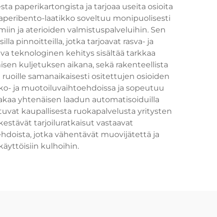
a paperikartongista ja tarjoaa useita osioita
aperibento-laatikko soveltuu monipuolisesti
miin ja aterioiden valmistuspalveluihin. Sen
la pinnoitteilla, jotka tarjoavat rasva- ja
eva teknologinen kehitys sisältää tarkkaa
en kuljetuksen aikana, sekä rakenteellista
 ruoille samanaikaisesti ositettujen osioiden
koko- ja muotoiluvaihtoehdoissa ja sopeutuu
 takaa yhtenäisen laadun automatisoiduilla
ttuvat kaupallisesta ruokapalvelusta yritysten
 kestävät tarjoiluratkaisut vastaavat
hdoista, jotka vähentävät muovijätettä ja
käyttöisiin kulhoihin.