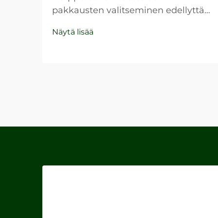
pakkausten valitseminen edellyttää
huolellista suunnittelua,
Näytä lisää
toiminnallisuutta ja brändin
edustamista. Ihanteelliset
lahjapaketit toimivat ensimmäisenä
kosketuspisteenä brändisi ja
asiakkaiden välillä ja luovat pysyviä
vaikutelmia ...