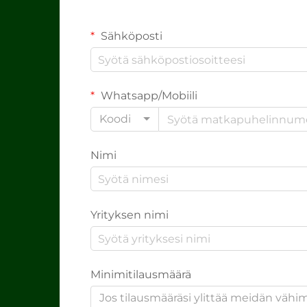
Sähköposti
Whatsapp/Mobiili
Koodi
Nimi
Yrityksen nimi
Minimitilausmäärä
Jos tilausmääräsi ylittää meidän väh