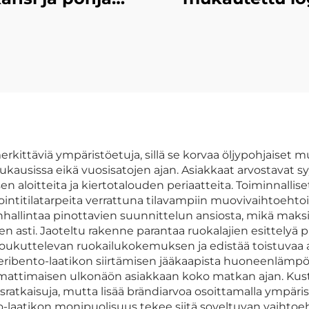
häältä/alhaalta
sininen kans
avautuva
ylhäällä, kansi
ttöpakkauksen
pohja, kaksiosa
 ikkunalla, tukeva
omenan malli
kä paperilevyrasi
kansi ja tarjot
tennis- ja
jäykkä
golffpalloille
paperipakkausla
ittäviä ympäristöetuja, sillä se korvaa öljypohjaiset muo
kuukausissa eikä vuosisatojen ajan. Asiakkaat arvostavat s
 aloitteita ja kiertotalouden periaatteita. Toiminnalli
intitilatarpeita verrattuna tilavampiin muovivaihtoehto
nhallintaa pinottavien suunnittelun ansiosta, mikä maksi
asti. Jaoteltu rakenne parantaa ruokalajien esittelyä pi
 houkuttelevan ruokailukokemuksen ja edistää toistuvaa as
ribento-laatikon siirtämisen jääkaapista huoneenlämp
mattimaisen ulkonäön asiakkaan koko matkan ajan. Kus
usratkaisuja, mutta lisää brändiarvoa osoittamalla ympär
nto-laatikon monipuolisuus tekee siitä soveltuvan vaihtoehdo