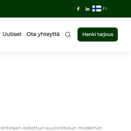
FI
Uutiset
Ota yhteyttä
Hanki tarjous
erinteisen ositettun suunnittelun moderniin