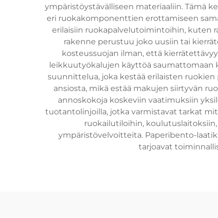
ympäristöystävälliseen materiaaliin. Tämä ke
eri ruokakomponenttien erottamiseen samall
erilaisiin ruokapalvelutoimintoihin, kuten 
rakenne perustuu joko uusiin tai kierrätet
kosteussuojan ilman, että kierrätettävyy
leikkuutyökalujen käyttöä saumattomaan ko
suunnittelua, joka kestää erilaisten ruokien
ansiosta, mikä estää makujen siirtyvän ruo
annoskokoja koskeviin vaatimuksiin yksilö
tuotantolinjoilla, jotka varmistavat tarkat m
ruokailutiloihin, koulutuslaitoksiin
ympäristövelvoitteita. Paperibento-laati
tarjoavat toiminnalli