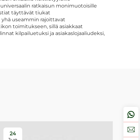
tä universaalin ratkaisun monimuotoisille
iat täyttävät tiukat
a yhä useammin rajoittavat
kon toimitukseen, sillä asiakkaat
nat kilpailuetuksi ja asiakaslojaaliudeksi,
24
2
Jun
Ju