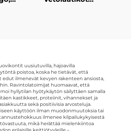
i
hajuvesi-, oljy-,
 ja
silmävarjo- ja
inen
poskipunapakkausten
nen
sekä
in,
käsityöpaketeille,
mattapintaiset
hjalaatikko
kultaleimatu
vikontit uusiutuvilla, hajoavilla
yytöntä poistoa, koska he tietävät, että
paperilaatikot
set edut ilmenevät kevyen rakenteen ansiosta,
ihin. Ravintolatoimijat huomaavat, että
moi hyllytilan hyötykäytön säilyttäen samalla
täen kastikkeet, proteiinit, vihannekset ja
iakkuutta sekä positiivisia arvosteluja.
öiseen käyttöön ilman muodonmuutoksia tai
tannustehokkuus ilmenee kilpailukykyisestä
istövastuuta, mikä herättää mielenkiintoa
n erilaisille keittiötyyleille –