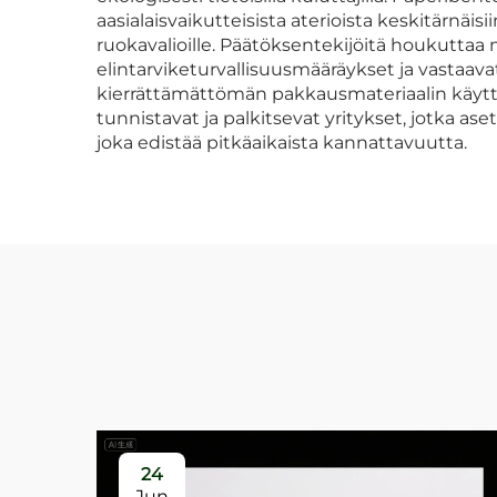
aasialaisvaikutteisista aterioista keskitärnäis
ruokavalioille. Päätöksentekijöitä houkuttaa
elintarviketurvallisuusmääräykset ja vastaa
kierrättämättömän pakkausmateriaalin käyttöä
tunnistavat ja palkitsevat yritykset, jotka a
joka edistää pitkäaikaista kannattavuutta.
24
Jun