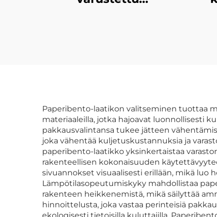
pahvilaatikko
Yl
premium-
pakkaukseen, jossa
näy
mahdollisuus
rasi
mukautettuun
jäyk
bränditykseen,
täydellinen
Paperibento-laatikon valitseminen tuottaa merk
materiaaleilla, jotka hajoavat luonnollisesti 
luksuslahjoja ja
pakkausvalintansa tukee jätteen vähentämisen
vähittäismyyntinäyttelyjä
joka vähentää kuljetuskustannuksia ja varasto
paperibento-laatikko yksinkertaistaa varasto
varten
rakenteellisen kokonaisuuden käytettävyyteen 
sivuannokset visuaalisesti erillään, mikä luo
Lämpötilasopeutumiskyky mahdollistaa pape
rakenteen heikkenemistä, mikä säilyttää am
hinnoittelusta, joka vastaa perinteisiä pakka
ekologisesti tietoisilla kuluttajilla. Paperibe