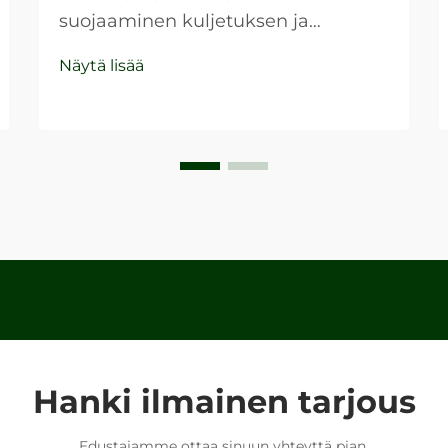
suojaaminen kuljetuksen ja
varastoinnin aikana on
Näytä lisää
muodostunut kriittiseksi
huolenaiheksi yrityksille eri
teollisuudenaloilla. Sisävarustus
täyttää olennaisen roolin tuotteiden
suojaamisessa kovien laatikoiden
sisällä, mikä varmistaa, että ne
saapuvat turvallisina...
Hanki ilmainen tarjous
Edustajamme ottaa sinuun yhteyttä pian.