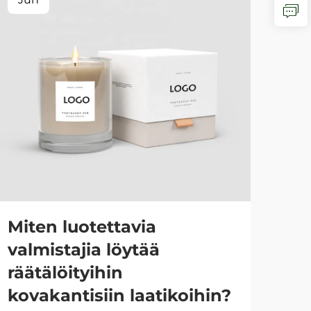
Miten luotettavia
Mi
valmistajia löytää
la
räätälöityihin
mu
kovakantisiin laatikoihin?
Lah