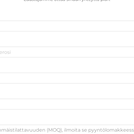
immäistilattavuuden (MOQ), ilmoita se pyyntölomakkeess