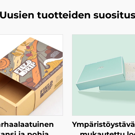
Uusien tuotteiden suositu
rhaalaatuinen
Ympäristöystävä
ansi ja pohja
mukautettu lo