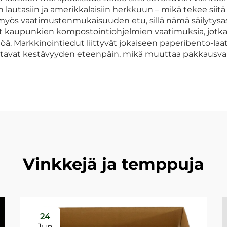
iin lautasiin ja amerikkalaisiin herkkuun – mikä tekee sii
 myös vaatimustenmukaisuuden etu, sillä nämä säilytysast
vat kaupunkien kompostointiohjelmien vaatimuksia, jotk
. Markkinointiedut liittyvät jokaiseen paperibento-laati
settavat kestävyyden eteenpäin, mikä muuttaa pakkausvalin
Vinkkejä ja temppuja
24
Jun