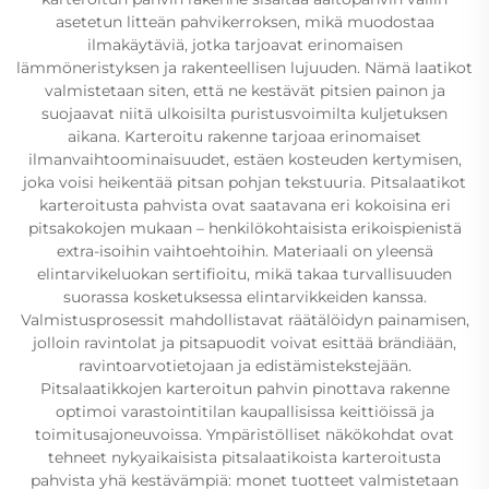
asetetun litteän pahvikerroksen, mikä muodostaa
ilmakäytäviä, jotka tarjoavat erinomaisen
lämmöneristyksen ja rakenteellisen lujuuden. Nämä laatikot
valmistetaan siten, että ne kestävät pitsien painon ja
suojaavat niitä ulkoisilta puristusvoimilta kuljetuksen
aikana. Karteroitu rakenne tarjoaa erinomaiset
ilmanvaihtoominaisuudet, estäen kosteuden kertymisen,
joka voisi heikentää pitsan pohjan tekstuuria. Pitsalaatikot
karteroitusta pahvista ovat saatavana eri kokoisina eri
pitsakokojen mukaan – henkilökohtaisista erikoispienistä
extra-isoihin vaihtoehtoihin. Materiaali on yleensä
elintarvikeluokan sertifioitu, mikä takaa turvallisuuden
suorassa kosketuksessa elintarvikkeiden kanssa.
Valmistusprosessit mahdollistavat räätälöidyn painamisen,
jolloin ravintolat ja pitsapuodit voivat esittää brändiään,
ravintoarvotietojaan ja edistämistekstejään.
Pitsalaatikkojen karteroitun pahvin pinottava rakenne
optimoi varastointitilan kaupallisissa keittiöissä ja
toimitusajoneuvoissa. Ympäristölliset näkökohdat ovat
tehneet nykyaikaisista pitsalaatikoista karteroitusta
pahvista yhä kestävämpiä: monet tuotteet valmistetaan