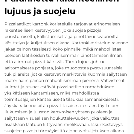
lujuus ja suojelu
Pizzalaatikot kartonkikoristelulla tarjoavat erinomaisen
rakenteellisen kestävyyden, joka suojaa pizzoja
puristumiselta, kallistumiselta ja pinottavuusvaurioilta
käsittelyn ja kuljetuksen aikana. Kartonkikoristelun rakenne
jakaa painon tasaisesti koko pinnalle, mikä mahdollistaa
useiden laatikoiden turvallisemman pinottamisen ilman,
että alimmat pizzat kärsivät. Tämä lujuus johtuu
aaltomaisesta pohjasta, joka muodostaa pystysuuntaisia
tukipilareita, jotka kestävät merkittäviä kuormia säilyttäen
materiaalin painon mahdollisimman pienenä. Vahvistetut
kulmat ja reunat estävät pizzalaatikon romahduksen
yksikätiseen kantamiseen, mikä mahdollistaa
toimitusajajien kantaa useita tilauksia samanaikaisesti.
Jäykkä rakenne pitää pizzat tasaisina, estäen täytteiden
liukumisen ja juuston kertymisen yhteen puoleen ja
säilyttäen visuaalisen houkuttelevuuden, joka vaikuttaa
asiakkaan laatuun liittyvään mielikuvaan. Iskunkestävyys
suojelee pizzoja törmäyksiltä ajoneuvokuljetuksen aikana