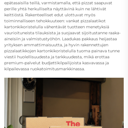
epätasaisilla teillä, varmistamalla, että pizzat saapuvat
perille yhtä herkulliselta näyttävinä kuin ne lähtivät
keittiöstä. Rakenteelliset edut ulottuvat myös
toiminnalliseen tehokkuuteen: vankat pizzalaatikot
kartonkikoristelulla vähentävät tuotteen menetyksiä
vaurioituneista tilauksista ja suojaavat sijoitustanne raaka-
aineisiin ja valmistustyöhön. Laadukas pakkaus heijastaa
yrityksen ammattimaisuutta, ja hyvin rakennettujen
pizzalaatikkojen kartonkikoristelulla tuoma painava tunne
viestii huolellisuudesta ja tarkkuudesta, mikä erottaa
premium-palvelut budjettikilpailijoista kasvavassa ja
kilpailevassa ruokatoimitusmarkkinassa.