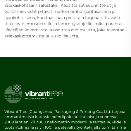
asiakaskohtaamisalustaksi. Kausittaiset suunnittelut ja
edistämisviestit pitävät markkinointia ajantasaisena ja
ajankohtaisena, kun taas laaja pinta-ala tarjoaa riittävästi
tilaa ravitsemustietoille ja lämmitysohjeille, mikä parantaa
käyttäjän kokemusta ja osoittaa avoimuutta, joka rakentaa
asiakasluottamusta ja -uskollisuutta.
Vibrant Tree (Guangzhou) Packaging & Printing Co., Ltd. tarjoaa
ammattimaisia kattavia brändipakkausratkaisuja vuodesta
2009 lähtien. Yli 7000 neliömetrin modernilla tehtaalla, viidellä
tuotantolinjalla ja yli 100:lla pätevällä työntekijällä toimitamme