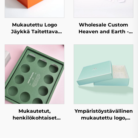
Mukautettu Logo
Wholesale Custom
Jäykkä Taitettava
Heaven and Earth -
Pahvilaatikko
kotelon
Paperilaatikko Luxus
pakkauspaperi, kansi
Magneettinen
ja pohja
Pakkauslahjalaatikko
kartonkilaatikko,
kantinen ja
pohjalainen
lahjapakkaus
Mukautetut,
Ympäristöystävällinen
henkilökohtaiset
mukautettu logo,
kartonkilaatikot,
sininen kansi ylhäällä,
hienot
kansi ja pohja,