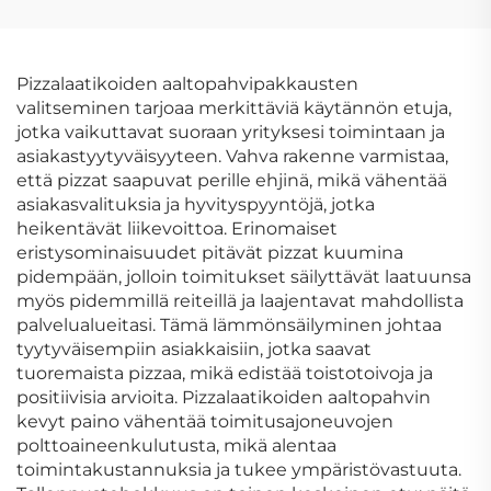
kahvipakkauslaatikot,
kaksiosainen omenan
premium-
mallinen kansi ja
lahjakartonkikahvilaatikot
tarjotin, jäykkä
paperipakkauslahjalaat
Pizzalaatikoiden aaltopahvipakkausten
valitseminen tarjoaa merkittäviä käytännön etuja,
jotka vaikuttavat suoraan yrityksesi toimintaan ja
asiakastyytyväisyyteen. Vahva rakenne varmistaa,
että pizzat saapuvat perille ehjinä, mikä vähentää
asiakasvalituksia ja hyvityspyyntöjä, jotka
heikentävät liikevoittoa. Erinomaiset
eristysominaisuudet pitävät pizzat kuumina
pidempään, jolloin toimitukset säilyttävät laatuunsa
myös pidemmillä reiteillä ja laajentavat mahdollista
palvelualueitasi. Tämä lämmönsäilyminen johtaa
tyytyväisempiin asiakkaisiin, jotka saavat
tuoremaista pizzaa, mikä edistää toistotoivoja ja
positiivisia arvioita. Pizzalaatikoiden aaltopahvin
kevyt paino vähentää toimitusajoneuvojen
polttoaineenkulutusta, mikä alentaa
toimintakustannuksia ja tukee ympäristövastuuta.