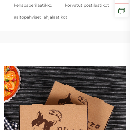
kehäpaperilaatikko
korvatut postilaatikot
aaltopahviset lahjalaatikot