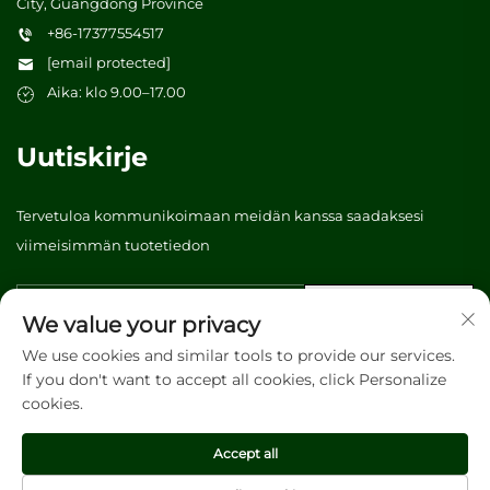
City, Guangdong Province
+86-17377554517
[email protected]
Aika: klo 9.00–17.00
Uutiskirje
Tervetuloa kommunikoimaan meidän kanssa saadaksesi
viimeisimmän tuotetiedon
Lähetä
We value your privacy
We use cookies and similar tools to provide our services.
If you don't want to accept all cookies, click Personalize
Tekijänoikeus © 2026 Vibrant tree (Guangzhou) Packaging &
cookies.
Printing Co., Ltd. Kaikki oikeudet pidätetään. -
Tietosuojakäytäntö
Accept all