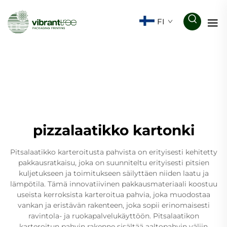
FI
pizzalaatikko kartonki
Pitsalaatikko karteroitusta pahvista on erityisesti kehitetty
pakkausratkaisu, joka on suunniteltu erityisesti pitsien
kuljetukseen ja toimitukseen säilyttäen niiden laatu ja
lämpötila. Tämä innovatiivinen pakkausmateriaali koostuu
useista kerroksista karteroitua pahvia, joka muodostaa
vankan ja eristävän rakenteen, joka sopii erinomaisesti
ravintola- ja ruokapalvelukäyttöön. Pitsalaatikon
karteroitun pahvin rakenne sisältää aaltopahvin väliin