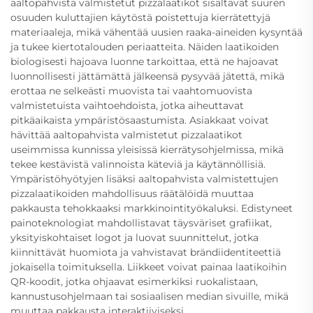
aaltopahvista valmistetut pizzalaatikot sisältävät suuren
osuuden kuluttajien käytöstä poistettuja kierrätettyjä
materiaaleja, mikä vähentää uusien raaka-aineiden kysyntää
ja tukee kiertotalouden periaatteita. Näiden laatikoiden
biologisesti hajoava luonne tarkoittaa, että ne hajoavat
luonnollisesti jättämättä jälkeensä pysyvää jätettä, mikä
erottaa ne selkeästi muovista tai vaahtomuovista
valmistetuista vaihtoehdoista, jotka aiheuttavat
pitkäaikaista ympäristösaastumista. Asiakkaat voivat
hävittää aaltopahvista valmistetut pizzalaatikot
useimmissa kunnissa yleisissä kierrätysohjelmissa, mikä
tekee kestävistä valinnoista käteviä ja käytännöllisiä.
Ympäristöhyötyjen lisäksi aaltopahvista valmistettujen
pizzalaatikoiden mahdollisuus räätälöidä muuttaa
pakkausta tehokkaaksi markkinointityökaluksi. Edistyneet
painoteknologiat mahdollistavat täysväriset grafiikat,
yksityiskohtaiset logot ja luovat suunnittelut, jotka
kiinnittävät huomiota ja vahvistavat brändiidentiteettiä
jokaisella toimituksella. Liikkeet voivat painaa laatikoihin
QR-koodit, jotka ohjaavat esimerkiksi ruokalistaan,
kannustusohjelmaan tai sosiaalisen median sivuille, mikä
muuttaa pakkausta interaktiiviseksi