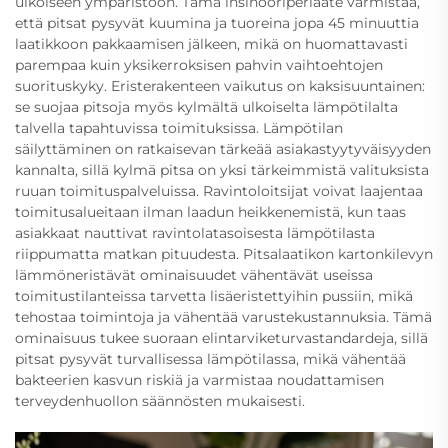
ulkoiseen ympäristöön. Tämä insinööriperiaate varmistaa,
että pitsat pysyvät kuumina ja tuoreina jopa 45 minuuttia
laatikkoon pakkaamisen jälkeen, mikä on huomattavasti
parempaa kuin yksikerroksisen pahvin vaihtoehtojen
suorituskyky. Eristerakenteen vaikutus on kaksisuuntainen:
se suojaa pitsoja myös kylmältä ulkoiselta lämpötilalta
talvella tapahtuvissa toimituksissa. Lämpötilan
säilyttäminen on ratkaisevan tärkeää asiakastyytyväisyyden
kannalta, sillä kylmä pitsa on yksi tärkeimmistä valituksista
ruuan toimituspalveluissa. Ravintoloitsijat voivat laajentaa
toimitusalueitaan ilman laadun heikkenemistä, kun taas
asiakkaat nauttivat ravintolatasoisesta lämpötilasta
riippumatta matkan pituudesta. Pitsalaatikon kartonkilevyn
lämmöneristävät ominaisuudet vähentävät useissa
toimitustilanteissa tarvetta lisäeristettyihin pussiin, mikä
tehostaa toimintoja ja vähentää varustekustannuksia. Tämä
ominaisuus tukee suoraan elintarviketurvastandardeja, sillä
pitsat pysyvät turvallisessa lämpötilassa, mikä vähentää
bakteerien kasvun riskiä ja varmistaa noudattamisen
terveydenhuollon säännösten mukaisesti.