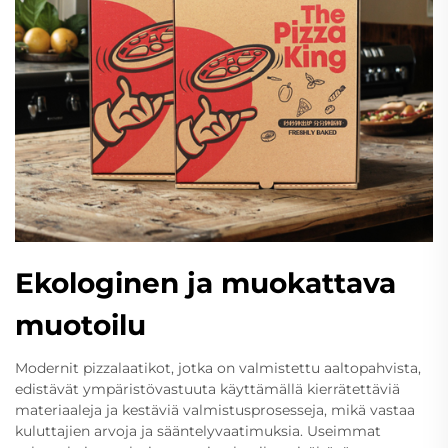
Ekologinen ja muokattava
muotoilu
Modernit pizzalaatikot, jotka on valmistettu aaltopahvista,
edistävät ympäristövastuuta käyttämällä kierrätettäviä
materiaaleja ja kestäviä valmistusprosesseja, mikä vastaa
kuluttajien arvoja ja sääntelyvaatimuksia. Useimmat