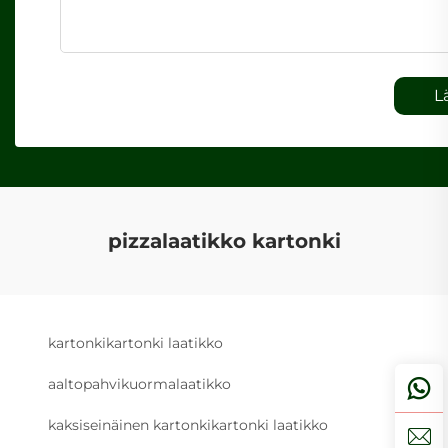
L
pizzalaatikko kartonki
kartonkikartonki laatikko
aaltopahvikuormalaatikko
kaksiseinäinen kartonkikartonki laatikko