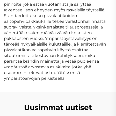
pinnoite, joka estää vuotamista ja säilyttää
rakenteellisen eheyden myös rasvaisilla täytteillä.
Standardoitu koko pizzalaatikoiden
aaltopahvipakkauksille tekee varastonhallinnasta
suoraviivaista, yksinkertaistaa tilausprosesseja ja
vähentää roskien määrää väärän kokoisten
pakkausten vuoksi. Ympäristöystävällisyys on
tärkeää nykyaikaisille kuluttajille, ja kierrätettävän
pizzalaatikon aaltopahvin käyttö osoittaa
sitoutumistasi kestävään kehitykseen, mikä
parantaa brändin mainetta ja vetää puoleensa
ympäristöä arvostavia asiakkaita, jotka yhä
useammin tekevät ostopäätöksensä
ympäristöarvojen perusteella.
Uusimmat uutiset