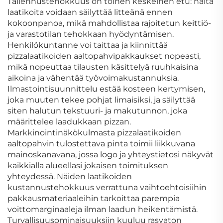
Tallennustehokkuus on toinen keskeinen etu: näitä
laatikoita voidaan säilyttää litteänä ennen
kokoonpanoa, mikä mahdollistaa rajoitetun keittiö-
ja varastotilan tehokkaan hyödyntämisen.
Henkilökuntanne voi taittaa ja kiinnittää
pizzalaatikoiden aaltopahvipakkaukset nopeasti,
mikä nopeuttaa tilausten käsittelyä ruuhkaisina
aikoina ja vähentää työvoimakustannuksia.
Ilmastointisuunnittelu estää kosteen kertymisen,
joka muuten tekee pohjat limaisiksi, ja säilyttää
siten halutun tekstuuri- ja makutunnon, joka
määrittelee laadukkaan pizzan.
Markkinointinäkökulmasta pizzalaatikoiden
aaltopahvin tulostettava pinta toimii liikkuvana
mainoskanavana, jossa logo ja yhteystietosi näkyvät
kaikkialla alueellasi jokaisen toimituksen
yhteydessä. Näiden laatikoiden
kustannustehokkuus verrattuna vaihtoehtoisiihin
pakkausmateriaaleihin tarkoittaa parempia
voittomarginaaleja ilman laadun heikentämistä.
Turvallisuusominaisuuksiin kuuluu rasvaton