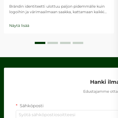
Brändin identiteetti ulottuu paljon pidemmälle kuin
logoihin ja värimaailmaan saakka, kattamaan kaikki
asiakkaiden kohtaamat kosketuspisteet yrityksesi
kanssa. Yksi usein sivuutettu mutta voimakas
Näytä lisää
brändityökalu on vaatimaton paperipussi, joka toimii
liikkuvana mainoksena brändistäsi...
Hanki ilm
Edustajamme ottaa
Sähköposti