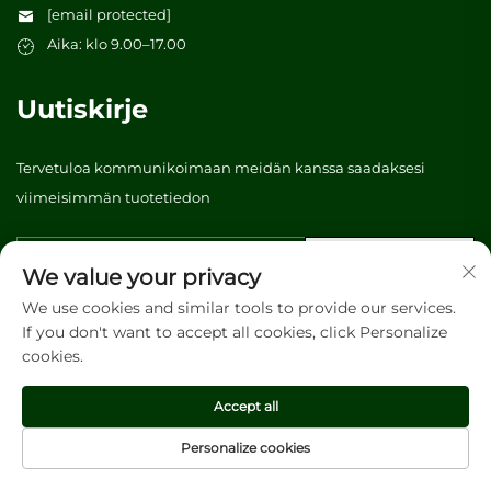
[email protected]
Aika: klo 9.00–17.00
Uutiskirje
Tervetuloa kommunikoimaan meidän kanssa saadaksesi
viimeisimmän tuotetiedon
Lähetä
We value your privacy
We use cookies and similar tools to provide our services.
If you don't want to accept all cookies, click Personalize
Tekijänoikeus © 2026 Vibrant tree (Guangzhou) Packaging &
cookies.
Printing Co., Ltd. Kaikki oikeudet pidätetään. -
Tietosuojakäytäntö
Accept all
Personalize cookies