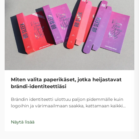
Miten valita paperikäset, jotka heijastavat
brändi-identiteettiäsi
Brändin identiteetti ulottuu paljon pidemmälle kuin
logoihin ja värimaailmaan saakka, kattamaan kaikki
asiakkaiden kohtaamat kosketuspisteet yrityksesi
kanssa. Yksi usein sivuutettu mutta voimakas
Näytä lisää
brändityökalu on vaatimaton paperipussi, joka toimii
liikkuvana mainoksena brändistäsi...