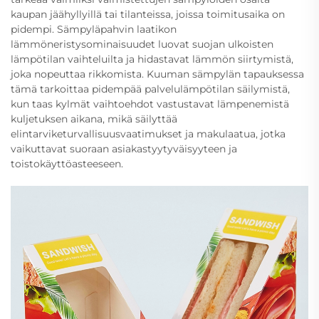
kaupan jäähyllyillä tai tilanteissa, joissa toimitusaika on
pidempi. Sämpyläpahvin laatikon
lämmöneristysominaisuudet luovat suojan ulkoisten
lämpötilan vaihteluilta ja hidastavat lämmön siirtymistä,
joka nopeuttaa rikkomista. Kuuman sämpylän tapauksessa
tämä tarkoittaa pidempää palvelulämpötilan säilymistä,
kun taas kylmät vaihtoehdot vastustavat lämpenemistä
kuljetuksen aikana, mikä säilyttää
elintarviketurvallisuusvaatimukset ja makulaatua, jotka
vaikuttavat suoraan asiakastyytyväisyyteen ja
toistokäyttöasteeseen.