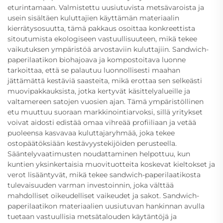
eturintamaan. Valmistettu uusiutuvista metsävaroista ja
usein sisältäen kuluttajien käyttämän materiaalin
kierrätysosuutta, tämä pakkaus osoittaa konkreettista
sitoutumista ekologiseen vastuullisuuteen, mikä tekee
vaikutuksen ympäristöä arvostaviin kuluttajiin. Sandwich-
paperilaatikon biohajoava ja kompostoitava luonne
tarkoittaa, että se palautuu luonnollisesti maahan
jättämättä kestäviä saasteita, mikä erottaa sen selkeästi
muovipakkauksista, jotka kertyvät käsittelyalueille ja
valtamereen satojen vuosien ajan. Tämä ympäristöllinen
etu muuttuu suoraan markkinointiarvoksi, sillä yritykset
voivat aidosti edistää omaa vihreää profiiliaan ja vetää
puoleensa kasvavaa kuluttajaryhmää, joka tekee
ostopäätöksiään kestävyystekijöiden perusteella.
Sääntelyvaatimusten noudattaminen helpottuu, kun
kuntien yksinkertaisia muovituotteita koskevat kieltokset ja
verot lisääntyvät, mikä tekee sandwich-paperilaatikosta
tulevaisuuden varman investoinnin, joka välttää
mahdolliset oikeudelliset vaikeudet ja sakot. Sandwich-
paperilaatikon materiaalien uusiutuvan hankinnan avulla
tuetaan vastuullisia metsätalouden käytäntöjä ja