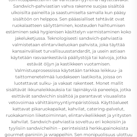
Sandwich-pahviastian vahva rakenne suojaa sisältöä
ulkoisilta paineilta ja saastumiselta samalla kun pääsy
sisältöön on helppoa. Sen pääasialliset tehtävät ovat
ruokalaatteen säilyttäminen, kosteuden haihtumisen
estäminen sekä hygienisen käsittelyn varmistaminen koko
jakeluketjussa. Teknologisesti sandwich-pahviastia
valmistetaan elintarvikeluokan pahvista, joka täyttää
kansainväliset turvallisuusstandardit, ja usein astiaan
käytetään rasvaankestäviä päällystöjä tai kalvoja, jotka
estävät öljyn ja kastikkeen vuotamisen.
Valmistusprosessissa käytetään tarkkaa leikkuu- ja
taittomenetelmää luodakseen laatikoita, joissa on
luotettavat sulku- ja vakaat rakenteet. Monet mallit
sisältävät ikkunaleikkauksia tai läpinäkyviä paneeleja, jotka
esittävät sandwichin sisältöä ja parantavat visuaalista
vetovoimaa vähittäismyyntiympäristöissä. Käyttöalueet
kattavat pikaruokapaikat, kahvilat, catering-palvelut,
ruokakamion liiketoiminnan, elintarvikeliikkeet ja yritysten
kahvilat. Sandwich-pahviastia soveltuu eri kokoisiin ja
tyylisiin sandwicheihin – perinteisistä herkkupainoksista
gourmet-paniniin ja wrappeihin. Sen monipuolisuus ulottuu