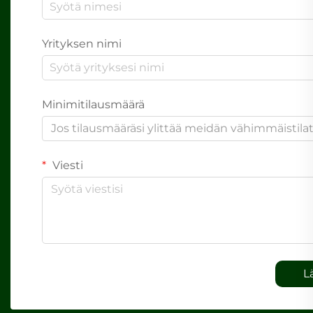
Yrityksen nimi
Minimitilausmäärä
Jos tilausmääräsi ylittää meidän vähimmäistil
Viesti
L