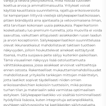
värejä ja teräviä yksityiskohtia, mikä nostaa tuotteen
koettua arvoa ja ammattimaisuutta. Yritykset voivat
käyttää kausittaisia suunnitelmia, rajattuja erikoisversioita
tai kampanjaan liittyviä viestejä säilykepaperilaatikoissaan,
pitäen brändäystä aina ajantasalla ja vetovoimaisena ilman,
että tarvitaan kokonaan uusia pakkauksia. Paperikartonin
kosketuslaatu luo premium-tunnetta, jota muovilla ei voida
saavuttaa, vaikuttaen alitajuisesti asiakkaiden ruoan laadun
ja arvon koceptioniin. Säilykepaperilaatikon suunnittelussa
olevat ikkunaratkaisut mahdollistavat taktisen tuotteen
näkyvyyden, jolloin houkuttelevat ainekset esittäytyvät
itsensä, mutta suojaava peite säilyy kuitenkin paikoillaan.
Tämä visuaalinen näkyvyys lisää ostoluottamusta
vähittäiskaupassa, jossa asiakkaat arvioivat vaihtoehtoja
ennen ostosta. Rakenteelliset mukauttamismahdollisuudet
mahdollistavat yrityksille tarkkojen mittojen määrittelyn,
jotta laatikot sopivat täydellisesti niiden omien
erikoissandwichien kokoisiin tuotteisiin, mikä poistaa
turhan tilan ja materiaalin sekä varmistaa optimaalisen
esityksen. Säilykepaperilaatikko voi sisältää toiminnallisesti
hyödyllisiä lisäosia, kuten integroituja astianpidikkeitä,
pyyhkeen säilytysosioita tai kastikkeiden säilytysalueita,