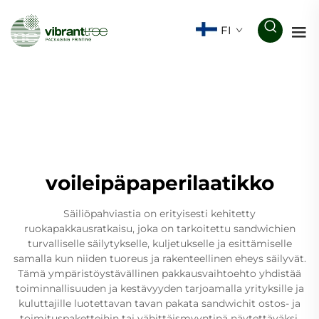
FI
voileipäpaperilaatikko
Säiliöpahviastia on erityisesti kehitetty
ruokapakkausratkaisu, joka on tarkoitettu sandwichien
turvalliselle säilytykselle, kuljetukselle ja esittämiselle
samalla kun niiden tuoreus ja rakenteellinen eheys säilyvät.
Tämä ympäristöystävällinen pakkausvaihtoehto yhdistää
toiminnallisuuden ja kestävyyden tarjoamalla yrityksille ja
kuluttajille luotettavan tavan pakata sandwichit ostos- ja
toimituspaketteihin tai vähittäismyyntinä näytettäväksi.