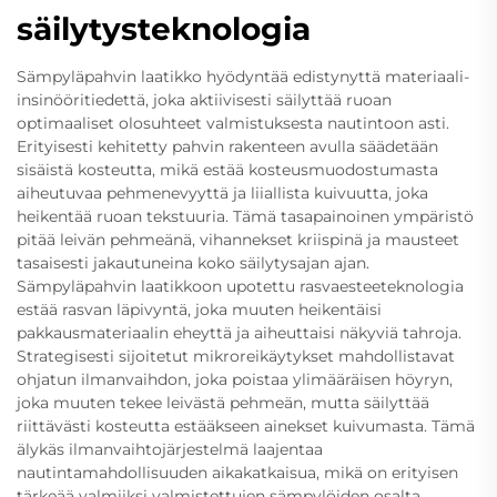
säilytysteknologia
Sämpyläpahvin laatikko hyödyntää edistynyttä materiaali-
insinööritiedettä, joka aktiivisesti säilyttää ruoan
optimaaliset olosuhteet valmistuksesta nautintoon asti.
Erityisesti kehitetty pahvin rakenteen avulla säädetään
sisäistä kosteutta, mikä estää kosteusmuodostumasta
aiheutuvaa pehmenevyyttä ja liiallista kuivuutta, joka
heikentää ruoan tekstuuria. Tämä tasapainoinen ympäristö
pitää leivän pehmeänä, vihannekset kriispinä ja mausteet
tasaisesti jakautuneina koko säilytysajan ajan.
Sämpyläpahvin laatikkoon upotettu rasvaesteeteknologia
estää rasvan läpivyntä, joka muuten heikentäisi
pakkausmateriaalin eheyttä ja aiheuttaisi näkyviä tahroja.
Strategisesti sijoitetut mikroreikäytykset mahdollistavat
ohjatun ilmanvaihdon, joka poistaa ylimääräisen höyryn,
joka muuten tekee leivästä pehmeän, mutta säilyttää
riittävästi kosteutta estääkseen ainekset kuivumasta. Tämä
älykäs ilmanvaihtojärjestelmä laajentaa
nautintamahdollisuuden aikakatkaisua, mikä on erityisen
tärkeää valmiiksi valmistettujen sämpylöiden osalta