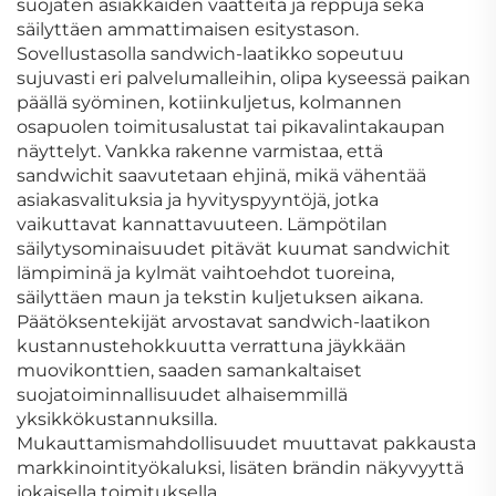
suojaten asiakkaiden vaatteita ja reppuja sekä
säilyttäen ammattimaisen esitystason.
Sovellustasolla sandwich-laatikko sopeutuu
sujuvasti eri palvelumalleihin, olipa kyseessä paikan
päällä syöminen, kotiinkuljetus, kolmannen
osapuolen toimitusalustat tai pikavalintakaupan
näyttelyt. Vankka rakenne varmistaa, että
sandwichit saavutetaan ehjinä, mikä vähentää
asiakasvalituksia ja hyvityspyyntöjä, jotka
vaikuttavat kannattavuuteen. Lämpötilan
säilytysominaisuudet pitävät kuumat sandwichit
lämpiminä ja kylmät vaihtoehdot tuoreina,
säilyttäen maun ja tekstin kuljetuksen aikana.
Päätöksentekijät arvostavat sandwich-laatikon
kustannustehokkuutta verrattuna jäykkään
muovikonttien, saaden samankaltaiset
suojatoiminnallisuudet alhaisemmillä
yksikkökustannuksilla.
Mukauttamismahdollisuudet muuttavat pakkausta
markkinointityökaluksi, lisäten brändin näkyvyyttä
jokaisella toimituksella.