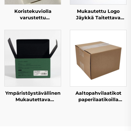
Koristekuviolla
Mukautettu Logo
varustettu
Jäykkä Taitettava
pahvilaatikko
Pahvilaatikko
premium-
Paperilaatikko Luxus
pakkaukseen, jossa
Magneettinen
mahdollisuus
Pakkauslahjalaatikko
mukautettuun
bränditykseen,
täydellinen
luksuslahjoja ja
vähittäismyyntinäyttelyjä
varten
Ympäristöystävällinen
Aaltopahvilaatikot
Mukautettava
paperilaatikoilla
Taitettava
mukautetulla
Postilaatikko
painonnalla, edullinen
Aaltopahvista
mukautettu logon
Lähetyksen
suunnittelu neliön