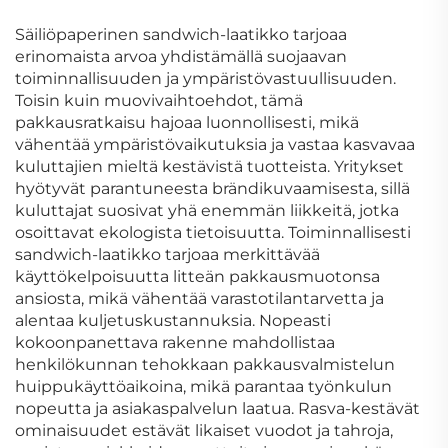
Vaatepaperi Kartonkia
muotoinen
Lahjapakkaukseen
pakkauslaatikko
Säiliöpaperinen sandwich-laatikko tarjoaa
Sopiva
erinomaista arvoa yhdistämällä suojaavan
toiminnallisuuden ja ympäristövastuullisuuden.
Toisin kuin muovivaihtoehdot, tämä
pakkausratkaisu hajoaa luonnollisesti, mikä
vähentää ympäristövaikutuksia ja vastaa kasvavaa
kuluttajien mieltä kestävistä tuotteista. Yritykset
hyötyvät parantuneesta brändikuvaamisesta, sillä
kuluttajat suosivat yhä enemmän liikkeitä, jotka
osoittavat ekologista tietoisuutta. Toiminnallisesti
sandwich-laatikko tarjoaa merkittävää
käyttökelpoisuutta litteän pakkausmuotonsa
ansiosta, mikä vähentää varastotilantarvetta ja
alentaa kuljetuskustannuksia. Nopeasti
kokoonpanettava rakenne mahdollistaa
henkilökunnan tehokkaan pakkausvalmistelun
huippukäyttöaikoina, mikä parantaa työnkulun
nopeutta ja asiakaspalvelun laatua. Rasva-kestävät
ominaisuudet estävät likaiset vuodot ja tahroja,