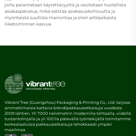
joilla parannetaan käytettävyyttä ja osoitetaan huolellista
asiakaspalvelua, mikä edistää asiakasuskollisuutta ja
myönteistä suullista mainontaa ja siten pitkäaikaista
liiketoiminnan kasvua.
Vibrant Tree (Guangzhou) Packaging & Printing Co., Ltd. tarjoaa
ammattimaisia kattavia brändipakkausratkaisuja vuodesta
2009 lähtien. Yli 7000 neliömetrin modernilla tehtaalla, viidellä
tuotantolinjalla ja yli 100:lla pätevällä työntekijällä toimitamme
korkealaatuisia pakkausratkaisuja tehokkaasti ympäri
maailmaa.