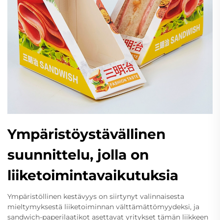
Ympäristöystävällinen
suunnittelu, jolla on
liiketoimintavaikutuksia
Ympäristöllinen kestävyys on siirtynyt valinnaisesta
mieltymyksestä liiketoiminnan välttämättömyydeksi, ja
sandwich-paperilaatikot asettavat yritykset tämän liikkeen