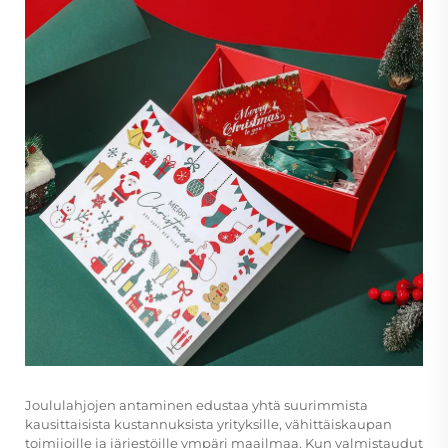
Joululahjojen antaminen edustaa yhtä suurimmista
kausittaisista kustannuksista yrityksille, vähittäiskaupan
toimijoille ja järjestöille ympäri maailmaa. Kun valmistaudut