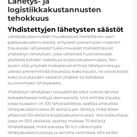
Lähetys- ja
logistiikkakustannusten
tehokkuus
Yhdistettyjen lähetysten säästöt
Lähetyskustannukset muodostavat merkittävän osan
pakkauskustannuksista, erityisesti pienempien määrien
tilauksissa.
lahjakassit
tukkutilaukset mahdollistavat
yhdistetyn lähetyksen, joka vähentää huomattavasti
yksikköä kohden laskettuja kuljetuskustannuksia. Sen
sijaan, että yritykset maksaisivat erillisiä lähetysmaksuja
useista pienemmistä tilauksista koko kausin, ne voivat koota
koko joulukauden varaston yhdeksi tai kahdeksi
suuremmaksi lähetykseksi.
Yhdistetyn lähetyksen taloudelliset edut tulevat selviksi
tarkasteltaessa tiettyjä skenaarioita. Viisi erillistä tilausta,
joissa kussakin on 100 lahjalaatikkoa, saattaa aiheuttaa
lähetyskustannuksia 30 dollaria per lähetys, mikä tekee
yhteensä 150 dollaria kuljetuskustannuksia. Yksi tukkutilaus,
jossa on 500 yksikköä, saattaa maksaa 75 dollaria
lähetettäessä, mikä edustaa 50 %:n vähennystä
lähetyskustannuksissa ja samalla varmistaa, että kaikki