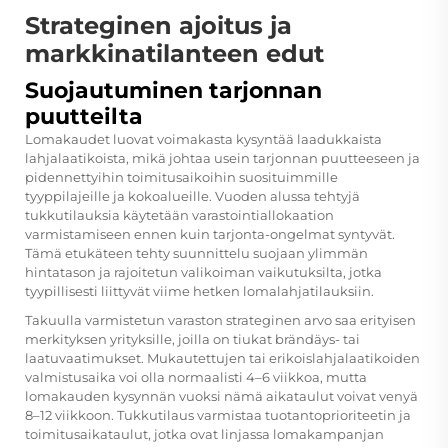
Strateginen ajoitus ja
markkinatilanteen edut
Suojautuminen tarjonnan
puutteilta
Lomakaudet luovat voimakasta kysyntää laadukkaista
lahjalaatikoista, mikä johtaa usein tarjonnan puutteeseen ja
pidennettyihin toimitusaikoihin suosituimmille
tyyppilajeille ja kokoalueille. Vuoden alussa tehtyjä
tukkutilauksia käytetään varastointiallokaation
varmistamiseen ennen kuin tarjonta-ongelmat syntyvät.
Tämä etukäteen tehty suunnittelu suojaan ylimmän
hintatason ja rajoitetun valikoiman vaikutuksilta, jotka
tyypillisesti liittyvät viime hetken lomalahjatilauksiin.
Takuulla varmistetun varaston strateginen arvo saa erityisen
merkityksen yrityksille, joilla on tiukat brändäys- tai
laatuvaatimukset. Mukautettujen tai erikoislahjalaatikoiden
valmistusaika voi olla normaalisti 4–6 viikkoa, mutta
lomakauden kysynnän vuoksi nämä aikataulut voivat venyä
8–12 viikkoon. Tukkutilaus varmistaa tuotantoprioriteetin ja
toimitusaikataulut, jotka ovat linjassa lomakampanjan