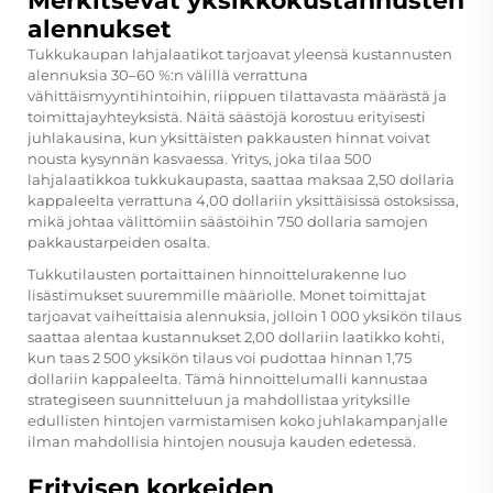
Merkitsevät yksikkökustannusten
alennukset
Tukkukaupan lahjalaatikot tarjoavat yleensä kustannusten
alennuksia 30–60 %:n välillä verrattuna
vähittäismyyntihintoihin, riippuen tilattavasta määrästä ja
toimittajayhteyksistä. Näitä säästöjä korostuu erityisesti
juhlakausina, kun yksittäisten pakkausten hinnat voivat
nousta kysynnän kasvaessa. Yritys, joka tilaa 500
lahjalaatikkoa tukkukaupasta, saattaa maksaa 2,50 dollaria
kappaleelta verrattuna 4,00 dollariin yksittäisissä ostoksissa,
mikä johtaa välittömiin säästöihin 750 dollaria samojen
pakkaustarpeiden osalta.
Tukkutilausten portaittainen hinnoittelurakenne luo
lisästimukset suuremmille määriolle. Monet toimittajat
tarjoavat vaiheittaisia alennuksia, jolloin 1 000 yksikön tilaus
saattaa alentaa kustannukset 2,00 dollariin laatikko kohti,
kun taas 2 500 yksikön tilaus voi pudottaa hinnan 1,75
dollariin kappaleelta. Tämä hinnoittelumalli kannustaa
strategiseen suunnitteluun ja mahdollistaa yrityksille
edullisten hintojen varmistamisen koko juhlakampanjalle
ilman mahdollisia hintojen nousuja kauden edetessä.
Erityisen korkeiden