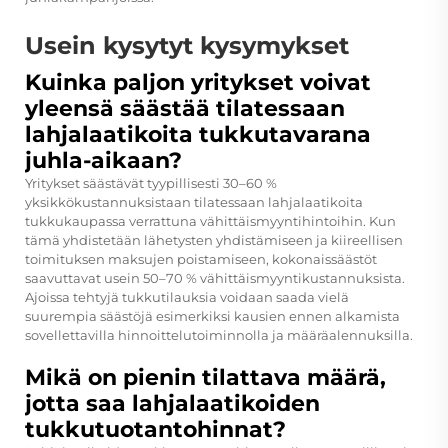
Usein kysytyt kysymykset
Kuinka paljon yritykset voivat
yleensä säästää tilatessaan
lahjalaatikoita tukkutavarana
juhla-aikaan?
Yritykset säästävät tyypillisesti 30–60 %
yksikkökustannuksistaan tilatessaan lahjalaatikoita
tukkukaupassa verrattuna vähittäismyyntihintoihin. Kun
tämä yhdistetään lähetysten yhdistämiseen ja kiireellisen
toimituksen maksujen poistamiseen, kokonaissäästöt
saavuttavat usein 50–70 % vähittäismyyntikustannuksista.
Ajoissa tehtyjä tukkutilauksia voidaan saada vielä
suurempia säästöjä esimerkiksi kausien ennen alkamista
sovellettavilla hinnoittelutoiminnolla ja määräalennuksilla.
Mikä on pienin tilattava määrä,
jotta saa lahjalaatikoiden
tukkutuotantohinnat?