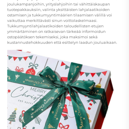
joulukampanjoihin, yrityslahjoihin tai vähittäiskaupan
tuotepakkauksiin, valinta yksittäisten lahjalaatikoiden
ostamisen ja tukkumyyntimäärien tilaamisen välillä voi
vaikuttaa merkittävästi sinun voittolaskelmaasi.
Tukkumyyntilahjalaatikoiden taloudellisten etujen
ymmärtäminen on ratkaisevan tärkeää informoidun
ostopäätöksen tekemiseksi, joka maksimoi sekä
kustannustehokkuuden että esittelyn laadun jouluaikaan.