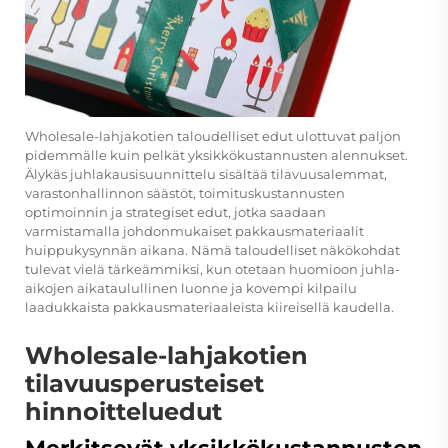
Wholesale-lahjakotien taloudelliset edut ulottuvat paljon
pidemmälle kuin pelkät yksikkökustannusten alennukset.
Älykäs juhlakausisuunnittelu sisältää tilavuusalemmat,
varastonhallinnon säästöt, toimituskustannusten
optimoinnin ja strategiset edut, jotka saadaan
varmistamalla johdonmukaiset pakkausmateriaalit
huippukysynnän aikana. Nämä taloudelliset näkökohdat
tulevat vielä tärkeämmiksi, kun otetaan huomioon juhla-
aikojen aikataulullinen luonne ja kovempi kilpailu
laadukkaista pakkausmateriaaleista kiireisellä kaudella.
Wholesale-lahjakotien
tilavuusperusteiset
hinnoitteluedut