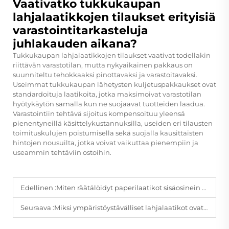
Vaativatko tukkukaupan
lahjalaatikkojen tilaukset erityisiä
varastointitarkasteluja
juhlakauden aikana?
Tukkukaupan lahjalaatikkojen tilaukset vaativat todellakin
riittävän varastotilan, mutta nykyaikainen pakkaus on
suunniteltu tehokkaaksi pinottavaksi ja varastoitavaksi.
Useimmat tukkukaupan lähetysten kuljetuspakkaukset ovat
standardoituja laatikoita, jotka maksimoivat varastotilan
hyötykäytön samalla kun ne suojaavat tuotteiden laadua.
Varastointiin tehtävä sijoitus kompensoituu yleensä
pienentyneillä käsittelykustannuksilla, useiden eri tilausten
toimituskulujen poistumisella sekä suojalla kausittaisten
hintojen nousuilta, jotka voivat vaikuttaa pienempiin ja
useammin tehtäviin ostoihin.
Edellinen :
Miten räätälöidyt paperilaatikot sisäosinein parantavat tuotteesi esittelyä?
Seuraava :
Miksi ympäristöystävälliset lahjalaatikot ovat nousussa modernien brändien suosituimmaksi valinnaksi?