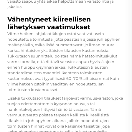
varasto saapuu yhtä aikaa helpottamaan varastointia ja
jakelua.
Vähentyneet kiireellisen
lähetyksen vaatimukset
Viime hetken lahjalaatikkojen ostot vaativat usein
nopeutettua toimitusta, jotta päästään ajoissa juhlapyhien
määräpäiviin, mikä lisää huomattavasti jo ilman muuta
korkeahintaisten yksittäisten tilausten kustannuksia.
Tukkutason suunnittelu poistaa nämä hätätoimituskulut
varmistamalla, että riittävä varasto saapuu hyvissä ajoin
ennen huippukysynnän aikaa. Tukkutason tilausten
standardimaisten maantieliikenteen toimitusten
kustannukset ovat tyypillisesti 60–70 % alhaisemmat kuin
viime hetken ostoihin vaadittavien nopeutettujen
toimitusten kustannukset.
Lisäksi tukkutason tilaukset tarjoavat varmuusvaraston, joka
suojaa odottamattomia kysynnän nousuja tai
hankintaketjuun liittyviä häiriöitä vastaan. Tämä
varmuusvarasto poistaa tarpeen kalliista kiireellisistä
tilauksista juhlapyhien aikana, jolloin nopeutettujen
toimitusten hinnat voivat olla kaksinkertaiset tai jopa
kolminkertaiset verrattuna tavallisiin kustannuksiin.