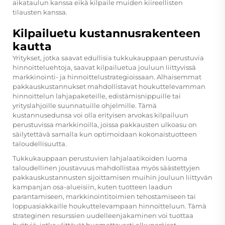
aikataulun kanssa eikä kilpaile muiden kiireellisten
tilausten kanssa.
Kilpailuetu kustannusrakenteen
kautta
Yritykset, jotka saavat edullisia tukkukauppaan perustuvia
hinnoitteluehtoja, saavat kilpailuetua jouluun liittyvissä
markkinointi- ja hinnoittelustrategioissaan. Alhaisemmat
pakkauskustannukset mahdollistavat houkuttelevamman
hinnoittelun lahjapaketeille, edistämisnippuille tai
yrityslahjoille suunnatuille ohjelmille. Tämä
kustannusedunsa voi olla erityisen arvokas kilpailuun
perustuvissa markkinoilla, joissa pakkausten ulkoasu on
säilytettävä samalla kun optimoidaan kokonaistuotteen
taloudellisuutta.
Tukkukauppaan perustuvien lahjalaatikoiden luoma
taloudellinen joustavuus mahdollistaa myös säästettyjen
pakkauskustannusten sijoittamisen muihin jouluun liittyvän
kampanjan osa-alueisiin, kuten tuotteen laadun
parantamiseen, markkinointitoimien tehostamiseen tai
loppuasiakkaille houkuttelevampaan hinnoitteluun. Tämä
strateginen resurssien uudelleenjakaminen voi tuottaa
hyötyjä, jotka ylittävät huomattavasti alkuperäiset