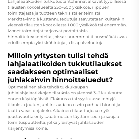
Lahjalaatikoiden tukkutuotantohinnat alkavat tyypillisesti
tilausten kokoalueelta 250–500 yksikköä, riippuen
toimittajasta ja tuotteen teknisistä eritelmistä.
Merkittävimpiä kustannusedutuja saavutetaan kuitenkin
yleensä tilausten koot ollessa 1 000 yksikköä tai enemmän.
Monet toimittajat tarjoavat portaittaisia
hinnoittelurakenteita, joissa suuremmat tilausmäärät avaa
edullisempia yksikköhintoja ja lisäpalveluetuja.
Milloin yritysten tulisi tehdä
lahjalaatikoiden tukkutilaukset
saadakseen optimaaliset
juhlakahvin hinnoitteluedut?
Optimaalinen aika tehdä tukkukaupan
juhlalahjalaatikkojen tilauksia on yleensä 3–6 kuukautta
ennen käyttöpäivää. Elokuussa tai syyskuussa tehtyjä
tilauksia joulun juhliin saadaan usein parhaat hinnat ja
taattu varastonjakelu. Aikainen tilaus tarjoaa myös
joustavuutta erityisvaatimusten täyttämiseen ja suojaa
toimituspuutteilta, jotka yleistyvät juhlakauden
kärjentymisaikoina.