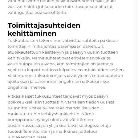
vähentää viime hetken pakkausvirheiden riskiä, jotka
voisivat häiritä juhlakauden toimitusoperaatioita tai
vahingoittaa asiakassuhteita.
Toimittajasuhteiden
kehittäminen
Tukkutilausten tekeminen vahvistaa suhteita pakkaus-
toimittajiin, mikä johtaa parempaan palveluun,
etuoikeutettuun käsittelyyn ja pääsyyn uusiin tuotteen
kehityksiin. Nämä suhteet ovat erityisen arvokkaita
kausihuippujen aikana, kun toimittajien on jaettava
rajoitettu kapasiteettinsa kilpailevien asiakkaiden kesken.
Vakiintuneet tukkutoimijat saavat yleensä etuoikeutetun
ajoituksen ja paremman ongelmien ratkaisun, kun
ongelmia ilmenee.
Pitkäaikaiset tukkusuhteet tarjoavat myös pääsyn
poikkeuksellisiin tuotteisiin, varhaisen tiedon uusista
suunnitteluratkaisuista sekä mahdollisuuden
mukautettuihin kehityshankkeisiin. Nämä
kumppanuushyödyt ulottuvat välittömien
kustannussäästöjen yli ja sisältävät strategisia etuja
tuotedifferentiointiin ja markkinasijoitteluun
juhlakampanjoissa.