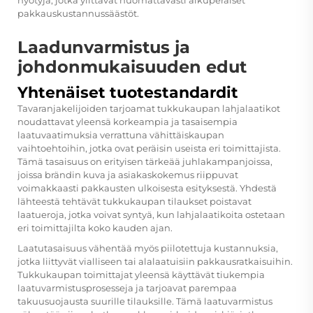
pakkauskustannussäästöt.
Laadunvarmistus ja
johdonmukaisuuden edut
Yhtenäiset tuotestandardit
Tavaranjakelijoiden tarjoamat tukkukaupan lahjalaatikot
noudattavat yleensä korkeampia ja tasaisempia
laatuvaatimuksia verrattuna vähittäiskaupan
vaihtoehtoihin, jotka ovat peräisin useista eri toimittajista.
Tämä tasaisuus on erityisen tärkeää juhlakampanjoissa,
joissa brändin kuva ja asiakaskokemus riippuvat
voimakkaasti pakkausten ulkoisesta esityksestä. Yhdestä
lähteestä tehtävät tukkukaupan tilaukset poistavat
laatueroja, jotka voivat syntyä, kun lahjalaatikoita ostetaan
eri toimittajilta koko kauden ajan.
Laatutasaisuus vähentää myös piilotettuja kustannuksia,
jotka liittyvät vialliseen tai alalaatuisiin pakkausratkaisuihin.
Tukkukaupan toimittajat yleensä käyttävät tiukempia
laatuvarmistusprosesseja ja tarjoavat parempaa
takuusuojausta suurille tilauksille. Tämä laatuvarmistus