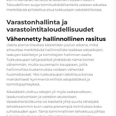
Taloudellinen suoja toimitushätätilanteita vastaan edustaa
merkittävää piilotettua etua tukkutason ostotaktiikoissa.
Varastonhallinta ja
varastointitaloudellisuudet
Vähennetty hallinnollinen rasitus
Useita pieniä tilauksia käsitellään joulun aikana, mikä
aiheuttaa merkittävää hallinnollista taakkaa ostoaikojen,
laskujen käsittelyn ja toimittajien hallinnan osalta.
Tukkukaupan lahjalaatikot yhdistävät nämä toimet
vähemmän, mutta suurempiin kauppaan, joilla
hallinnollisia kustannuksia voidaan vähentää
huomattavasti. Yksi tukkukaupan ostotilaus korvaa
mahdollisesti kymmeniä erillisiä ostopäätöksiä ja
toimittajayhteyksiä.
Aikasäästö ulottuu ostojen yli myös vastaanottoon,
laadunvalvontaan ja varaston seurantaan.
Varastohenkilökunta voi käsitellä yhtä suurta lähetystä
tehokkaammin kuin useita pienempiä toimituksia koko
juhlakauden ajan. Tämä toiminnallinen tehokkuus johtaa