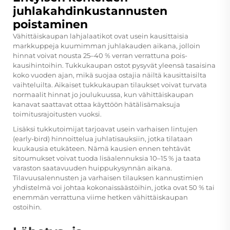
juhlakahdinkustannusten
poistaminen
Vähittäiskaupan lahjalaatikot ovat usein kausittaisia
markkuppeja kuumimman juhlakauden aikana, jolloin
hinnat voivat nousta 25–40 % verran verrattuna pois-
kausihintoihin. Tukkukaupan ostot pysyvät yleensä tasaisina
koko vuoden ajan, mikä suojaa ostajia näiltä kausittaisilta
vaihteluilta. Aikaiset tukkukaupan tilaukset voivat turvata
normaalit hinnat jo joulukuussa, kun vähittäiskaupan
kanavat saattavat ottaa käyttöön hätälisämaksuja
toimitusrajoitusten vuoksi.
Lisäksi tukkutoimijat tarjoavat usein varhaisen lintujen
(early-bird) hinnoittelua juhlatisauksiin, jotka tilataan
kuukausia etukäteen. Nämä kausien ennen tehtävät
sitoumukset voivat tuoda lisäalennuksia 10–15 % ja taata
varaston saatavuuden huippukysynnän aikana.
Tilavuusalennusten ja varhaisen tilauksen kannustimien
yhdistelmä voi johtaa kokonaissäästöihin, jotka ovat 50 % tai
enemmän verrattuna viime hetken vähittäiskaupan
ostoihin.