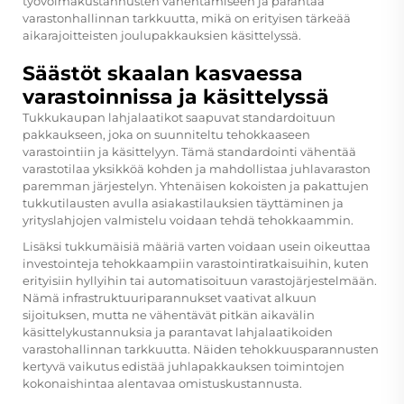
työvoimakustannusten vähentämiseen ja parantaa
varastonhallinnan tarkkuutta, mikä on erityisen tärkeää
aikarajoitteisten joulupakkauksien käsittelyssä.
Säästöt skaalan kasvaessa
varastoinnissa ja käsittelyssä
Tukkukaupan lahjalaatikot saapuvat standardoituun
pakkaukseen, joka on suunniteltu tehokkaaseen
varastointiin ja käsittelyyn. Tämä standardointi vähentää
varastotilaa yksikköä kohden ja mahdollistaa juhlavaraston
paremman järjestelyn. Yhtenäisen kokoisten ja pakattujen
tukkutilausten avulla asiakastilauksien täyttäminen ja
yrityslahjojen valmistelu voidaan tehdä tehokkaammin.
Lisäksi tukkumäisiä määriä varten voidaan usein oikeuttaa
investointeja tehokkaampiin varastointiratkaisuihin, kuten
erityisiin hyllyihin tai automatisoituun varastojärjestelmään.
Nämä infrastruktuuriparannukset vaativat alkuun
sijoituksen, mutta ne vähentävät pitkän aikavälin
käsittelykustannuksia ja parantavat lahjalaatikoiden
varastohallinnan tarkkuutta. Näiden tehokkuusparannusten
kertyvä vaikutus edistää juhlapakkauksen toimintojen
kokonaishintaa alentavaa omistuskustannusta.