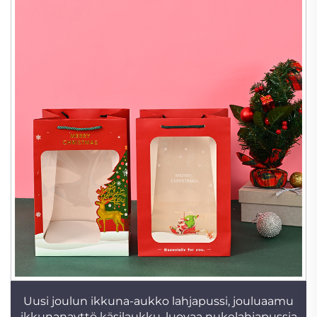
Uusi joulun ikkuna-aukko lahjapussi, jouluaamu
ikkunanayttö käsilaukku, luovaa nukelahjapussia