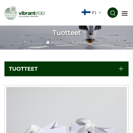
FI
Tuotteet
Kotisivu
>
Tuotteet
TUOTTEET