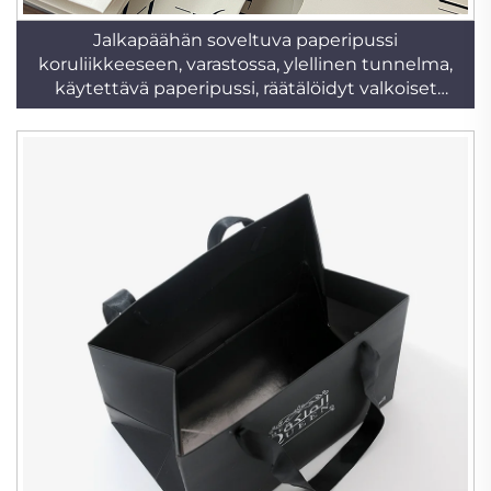
Jalkapäähän soveltuva paperipussi
koruliikkeeseen, varastossa, ylellinen tunnelma,
käytettävä paperipussi, räätälöidyt valkoiset
kortit, lahjapakkauspussit, tukkumyynti