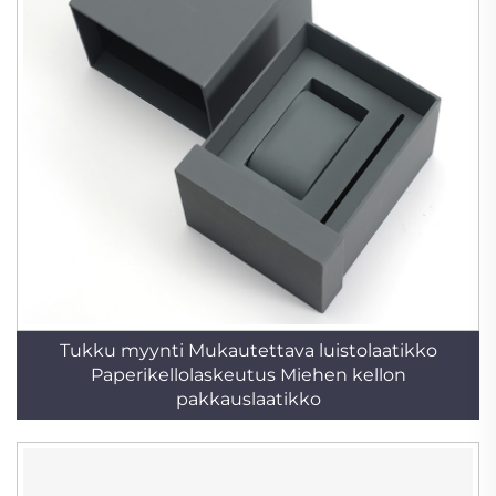
Tukku myynti Mukautettava luistolaatikko
Paperikellolaskeutus Miehen kellon
pakkauslaatikko