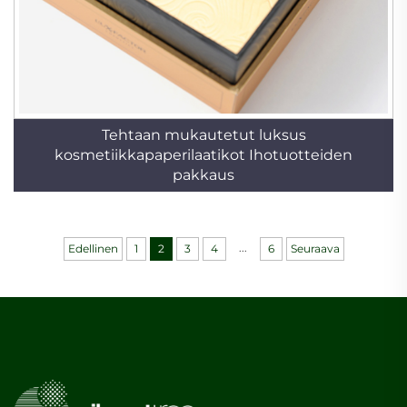
Tehtaan mukautetut luksus
kosmetiikkapaperilaatikot Ihotuotteiden
pakkaus
...
Edellinen
1
2
3
4
6
Seuraava