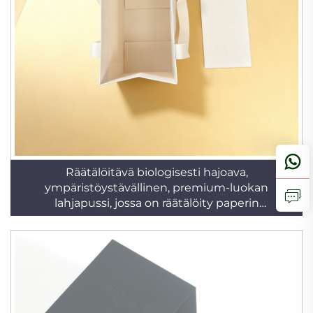
Räätälöitävä biologisesti hajoava,
ympäristöystävällinen, premium-luokan
lahjapussi, jossa on räätälöity paperin
reliefitulostus ja nauhakäsisija