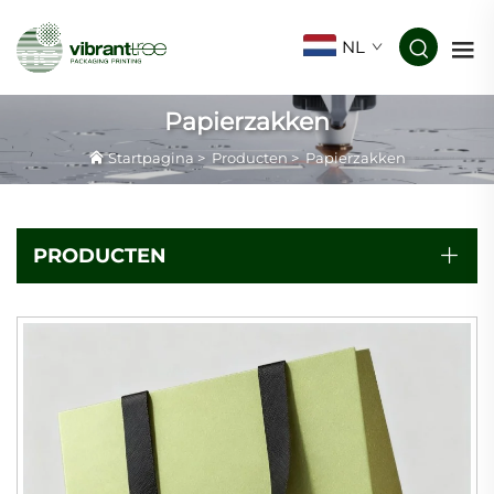
NL
Papierzakken
Startpagina
>
Producten
>
Papierzakken
PRODUCTEN