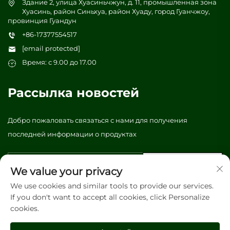
Здание 2, улица Хуасиньчжун, д. 11, промышленная зона
Хуасинь, район Синьхуа, район Хуаду, город Гуанчжоу,
провинция Гуандун
+86-17377554517
[email protected]
Время: с 9.00 до 17.00
Рассылка новостей
Добро пожаловать связаться с нами для получения
последней информации о продуктах
Отправить
We value your privacy
We use cookies and similar tools to provide our services.
If you don't want to accept all cookies, click Personalize
Авторское право © 2026 Vibrant tree (Гуанчжоу) Упаковка и
cookies.
полиграфия, ООО. Все права защищены. -
Политика
конфиденциальности