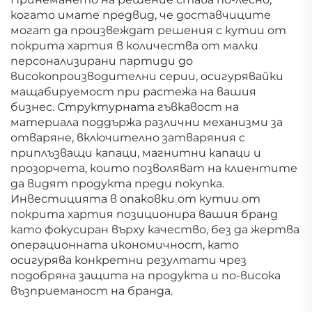
когато имате предвид, че доставчиците
могат да произвеждат решения с кутии от
покрита хартия в количества от малки
персонализирани партиди до
високопроизводителни серии, осигурявайки
мащабируемост при растежа на вашия
бизнес. Структурната гъвкавост на
материала поддържа различни механизми за
отваряне, включително затваряния с
приплъзващи капаци, магнитни капаци и
прозорчета, които позволяват на клиентите
да видят продукта преди покупка.
Инвестицията в опаковки от кутии от
покрита хартия позиционира вашия бранд
като фокусиран върху качество, без да жертва
операционната икономичност, като
осигурява конкретни резултати чрез
подобряна защита на продукта и по-висока
възприеманост на бранда.