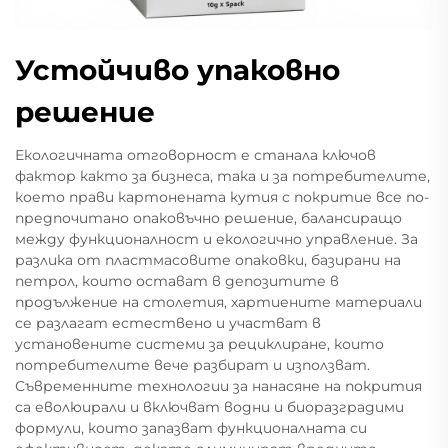
Устойчиво упаковно
решение
Екологичната отговорност е станала ключов
фактор както за бизнеса, така и за потребителите,
което прави картонената кутия с покритие все по-
предпочитано опаковъчно решение, балансиращо
между функционалност и екологично управление. За
разлика от пластмасовите опаковки, базирани на
петрол, които остават в депозитите в
продължение на столетия, хартиените материали
се разлагат естествено и участват в
установените системи за рециклиране, които
потребителите вече разбират и използват.
Съвременните технологии за нанасяне на покрития
са еволюирали и включват водни и биоразградими
формули, които запазват функционалната си