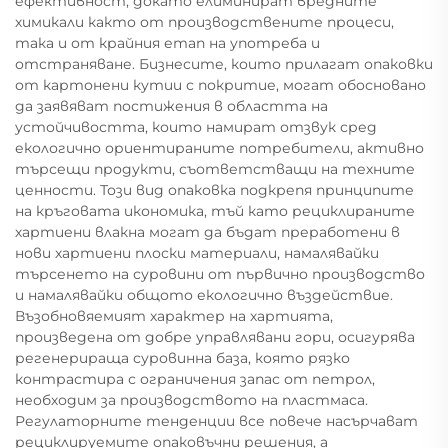
ефективност, докато елиминират вредните
химикали както от производствените процеси,
така и от крайния етап на употреба и
отстраняване. Бизнесите, които прилагат опаковки
от картонени кутии с покритие, могат обосновано
да заявяват постижения в областта на
устойчивостта, които намират отзвук сред
екологично ориентираните потребители, активно
търсещи продукти, съответстващи на техните
ценности. Този вид опаковка подкрепя принципите
на кръговата икономика, тъй като рециклираните
хартиени влакна могат да бъдат преработени в
нови хартиени плоски материали, намалявайки
търсенето на суровини от първично производство
и намалявайки общото екологично въздействие.
Възобновяемият характер на хартията,
произведена от добре управлявани гори, осигурява
регенерираща суровинна база, която рязко
контрастира с ограничения запас от петрол,
необходим за производството на пластмаса.
Регулаторните тенденции все повече насърчават
рециклируемите опаковъчни решения, а