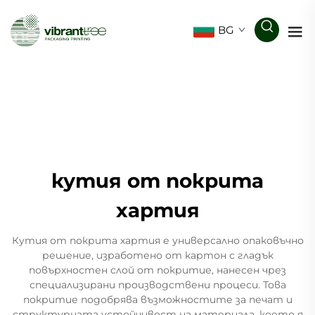
BG
кутия от покрита
хартия
Кутия от покрита хартия е универсално опаковъчно
решение, изработено от картон с гладък
повърхностен слой от покритие, нанесен чрез
специализирани производствени процеси. Това
покритие подобрява възможностите за печат и
структурната устойчивост на материала, което я