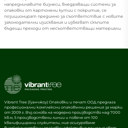
напредничавите бизнеси, внедряващи системи за
опаковки от картонени кутии с покритие, се
позиционират предимно за съответствие с новите
законодателни изисквания и избягват скъпите
бъдещи преходи от несъответстващи материали.
Vibrant Tree (Гуанчжоу) Опаковки и печат ООД предлага
професионални комплексни опаковъчни решения за марки
от 2009 г. Въз основа на модерно производство над 7000
кв.м, 5 производствени линии и повече от 100
квалифицирани служители, ние осигуряваме
висококачествени опаковки ефективно по целия свят.