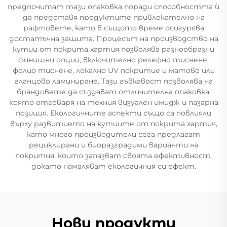
предпочитат тази опаковка поради способността ѝ
да представя продуктите привлекателно на
рафтовете, като в същото време осигурява
достатъчна защита. Процесът на производство на
кутии от покрита хартия позволява разнообразни
финишни опции, включително релефно тиснене,
фолио тиснене, локално UV покритие и матово или
гланцово ламиниране. Тази гъвкавост позволява на
брандовете да създават отличителна опаковка,
която отговаря на техния визуален имидж и пазарна
позиция. Екологичните аспекти също са повлияли
върху развитието на кутиите от покрита хартия,
като много производители сега предлагат
рециклирани и биоразградими варианти на
покрития, които запазват своята ефективност,
докато намаляват екологичния си ефект.
Нови продукти