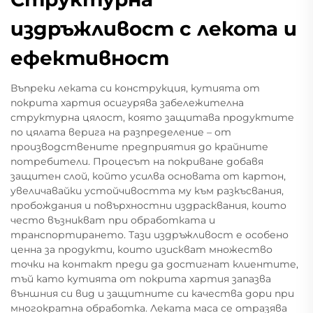
издръжливост с лекота и
ефективност
Въпреки леката си конструкция, кутията от
покрита хартия осигурява забележителна
структурна цялост, която защитава продуктите
по цялата верига на разпределение – от
производствените предприятия до крайните
потребители. Процесът на покриване добавя
защитен слой, който усилва основата от картон,
увеличавайки устойчивостта му към разкъсвания,
пробождания и повърхностни издрасквания, които
често възникват при обработката и
транспортирането. Тази издръжливост е особено
ценна за продукти, които изискват множество
точки на контакт преди да достигнат клиентите,
тъй като кутията от покрита хартия запазва
външния си вид и защитните си качества дори при
многократна обработка. Леката маса се отразява