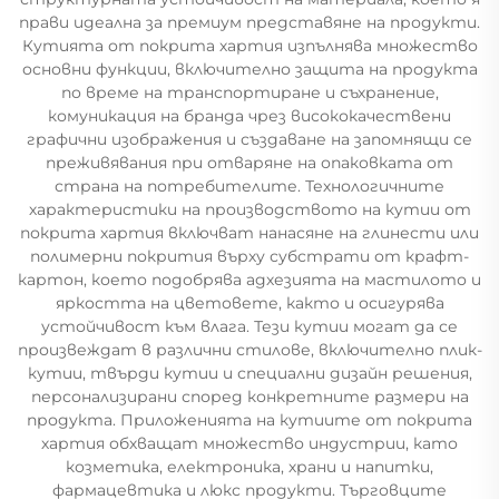
прави идеална за премиум представяне на продукти.
Кутията от покрита хартия изпълнява множество
основни функции, включително защита на продукта
по време на транспортиране и съхранение,
комуникация на бранда чрез висококачествени
графични изображения и създаване на запомнящи се
преживявания при отваряне на опаковката от
страна на потребителите. Технологичните
характеристики на производството на кутии от
покрита хартия включват нанасяне на глинести или
полимерни покрития върху субстрати от крафт-
картон, което подобрява адхезията на мастилото и
яркостта на цветовете, както и осигурява
устойчивост към влага. Тези кутии могат да се
произвеждат в различни стилове, включително плик-
кутии, твърди кутии и специални дизайн решения,
персонализирани според конкретните размери на
продукта. Приложенията на кутиите от покрита
хартия обхващат множество индустрии, като
козметика, електроника, храни и напитки,
фармацевтика и люкс продукти. Търговците