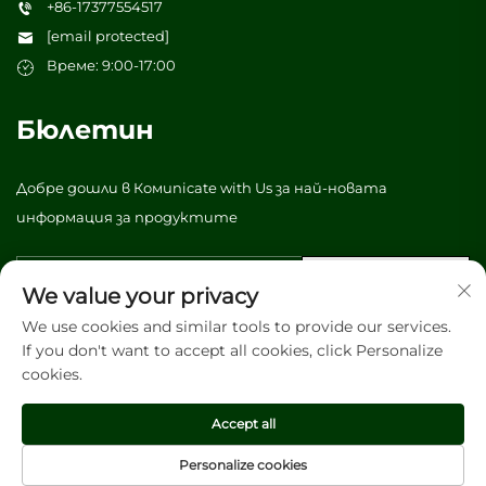
+86-17377554517
[email protected]
Време: 9:00-17:00
Бюлетин
Добре дошли в Комunicate with Us за най-новата
информация за продуктите
Изпрати
We value your privacy
We use cookies and similar tools to provide our services.
If you don't want to accept all cookies, click Personalize
© Всички права запазени 2026 Vibrant tree (Guangzhou)
cookies.
Packaging & Printing Co., Ltd. -
Политика за
поверителност
Accept all
Personalize cookies