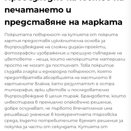
печатането и
представяне на марката
Покритата повърхност на кутията от покрита
хартия предоставя изключителна основа за
възпроизвеждане на сложни дизайн-проекти,
фотографски изображения и прецизно съвпадане на
цветовете – неща, които непокритите материали
просто не могат да постигнат. Това покритие
създава гладка и еднородна повърхност, която
предотвратява абсорбцията на мастилото в
хартиените влакна, като резултатът е остра
типография, ярки цветове и последователно
възпроизвеждане в целия тираж. Брандовете, които
инвестираха в премиално опаковъчно решение,
добре осъзнават, че първото впечатление има
решаващо значение в конкурентната търговска
среда, където потребителите вземат решения за
покупка за части от секундата. Кутията от