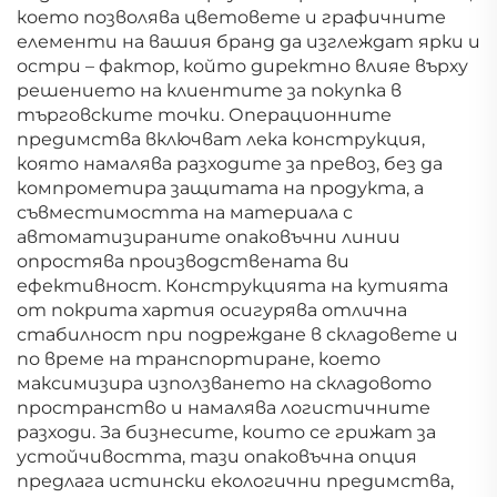
което позволява цветовете и графичните
елементи на вашия бранд да изглеждат ярки и
остри – фактор, който директно влияе върху
решението на клиентите за покупка в
търговските точки. Операционните
предимства включват лека конструкция,
която намалява разходите за превоз, без да
компрометира защитата на продукта, а
съвместимостта на материала с
автоматизираните опаковъчни линии
опростява производствената ви
ефективност. Конструкцията на кутията
от покрита хартия осигурява отлична
стабилност при подреждане в складовете и
по време на транспортиране, което
максимизира използването на складовото
пространство и намалява логистичните
разходи. За бизнесите, които се грижат за
устойчивостта, тази опаковъчна опция
предлага истински екологични предимства,