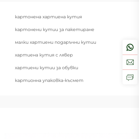
картонена хартиена кутия
картонени кутии за пакетиране
малки хартиени подаръчни кутии
хартиена кутия с лявер
хартиени кутии за обувки
картионна упаковка-късмет