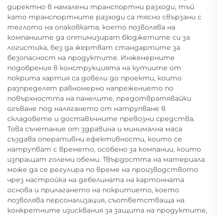
директно в намалени транспортни разходи, тъй
като транспортните разходи са тясно свързани с
теглото на опаковката, което позволява на
компаниите да оптимизират бюджетите си за
логистика, без да жертват стандартите за
безопасност на продуктите. Инженерните
подобрения в конструкцията на кутиите от
покрита хартия са довели до проекти, които
разпределят равномерно напрежението по
повърхността на панелите, предотвратявайки
огъване под налягането от натрупване в
складовете и доставъчните превозни средства.
Това съчетание от здравина и минимална маса
създава оперативни ефективности, които се
натрупват с времето, особено за компании, които
изпращат големи обеми. Твърдостта на материала
може да се регулира по време на производството
чрез настройка на дебелината на картонната
основа и прилагането на покритието, което
позволява персонализация, съответстваща на
конкретните изисквания за защита на продуктите,