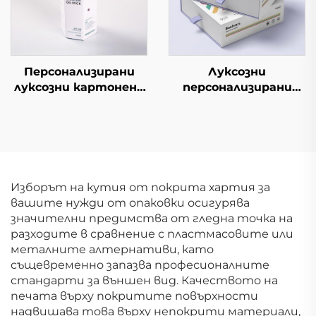
за опаковане
Персонализирани
Луксозни
луксозни картонени
персонализирани
кутии за кафе с
изтеглящи се
индивидуален дизайн
опаковки за
Висококачествени
парфюми, етерични
подаръчни
масла, тениджа,
картонени кутии за
бузова червила и
кафе
други козметични
Изборът на кутия от покрита хартия за
продукти с матова
вашите нужди от опаковки осигурява
повърхност и
значителни предимства от гледна точка на
златно фолио
разходите в сравнение с пластмасовите или
металните алтернативи, като
същевременно запазва професионалните
стандарти за външен вид. Качеството на
печата върху покритите повърхности
надвишава това върху непокрити материали,