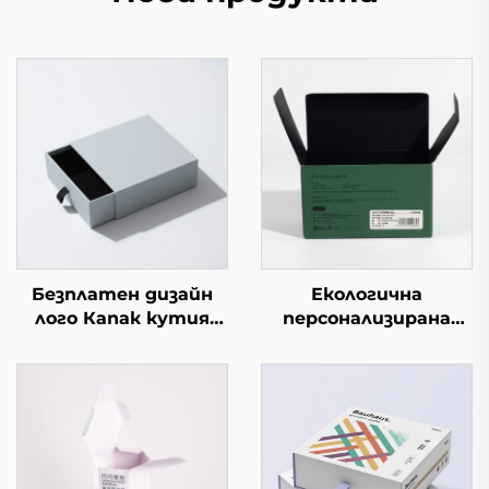
Безплатен дизайн
Екологична
лого Капак кутия
персонализирана
Правоъгълна
сгъваема пощенска
опаковка
кутия от вълнест
Висококачествена
картон Опаковъчна
крафт хартия
кутия за пратки,
Пълно принтиране
дрехи, хартия,
Кутии за подаръци
картон, подходяща
Кутии за парфюми
за подаръци