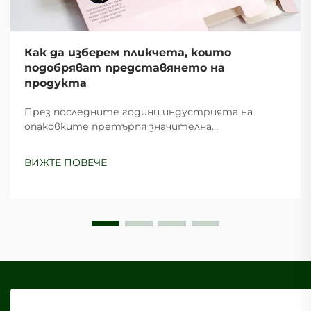
Как да изберем пликчета, които
подобряват представянето на
продукта
През последните години индустрията на
опаковките претърпя значителна
трансформация, като пликчетата се
превърнаха в едно от най-универсалните и
ВИЖТЕ ПОВЕЧЕ
ефективни решения за опаковане за бизнеси от
различни сектори. Тези иновативни опаковки...