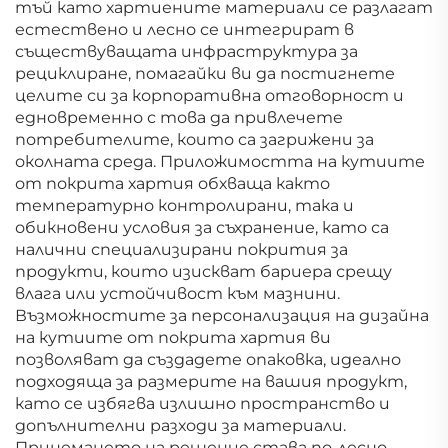
тъй като хартиените материали се разлагат
естествено и лесно се интегрират в
съществуващата инфраструктура за
рециклиране, помагайки ви да постигнете
целите си за корпоративна отговорност и
едновременно с това да привлечете
потребителите, които са загрижени за
околната среда. Приложимостта на кутиите
от покрита хартия обхваща както
температурно контролирани, така и
обикновени условия за съхранение, като са
налични специализирани покрития за
продукти, които изискват бариера срещу
влага или устойчивост към мазнини.
Възможностите за персонализация на дизайна
на кутиите от покрита хартия ви
позволяват да създадете опаковка, идеално
подходяща за размерите на вашия продукт,
като се избягва излишно пространство и
допълнителни разходи за материали.
Принемането на решение става по-лесно,