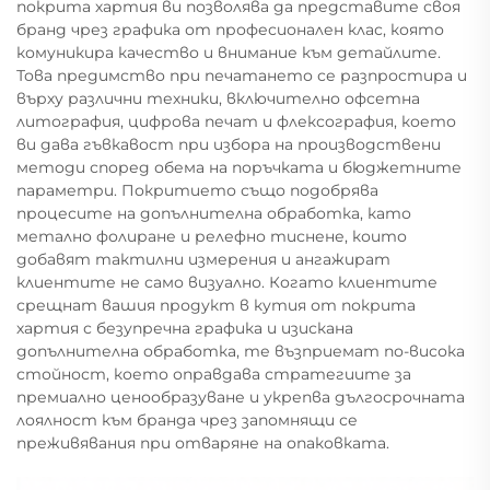
покрита хартия ви позволява да представите своя
бранд чрез графика от професионален клас, която
комуникира качество и внимание към детайлите.
Това предимство при печатането се разпростира и
върху различни техники, включително офсетна
литография, цифрова печат и флексография, което
ви дава гъвкавост при избора на производствени
методи според обема на поръчката и бюджетните
параметри. Покритието също подобрява
процесите на допълнителна обработка, като
метално фолиране и релефно тиснене, които
добавят тактилни измерения и ангажират
клиентите не само визуално. Когато клиентите
срещнат вашия продукт в кутия от покрита
хартия с безупречна графика и изискана
допълнителна обработка, те възприемат по-висока
стойност, което оправдава стратегиите за
премиално ценообразуване и укрепва дългосрочната
лоялност към бранда чрез запомнящи се
преживявания при отваряне на опаковката.