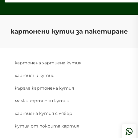
картонени кутии за пакетиране
картонена хартиена кутия
хартиени кутии
къргла картонена кутия
малки хартиени кутии
хартиена кутия с лявер
кутия от покрита хартия