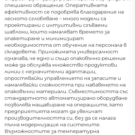
специално обращение. Оперативната
ефективност се подобрява благодарение на
лесното сглобяване – много модели са
проектирани с интуитивни сгъваеми
шаблони, които намаляват времето за
опакетиране и минимизират
необходимостта от обучение на персонала в
складовете. Приложимата универсалност
означава, че едно и също опаковъчно решение
може да обслужва множество продуктови
линии с незначителни адаптации,
опростявайки управлението на запасите и
намалявайки сложността при набавянето на
опаковъчни материали. Съвместимостта със
стандартното автоматизирано оборудване
позволява мащабиране на операциите, като
предприятията могат да увеличат
производителността си, без да се налага
пълна модернизация на системите.
Възможностите за температурна