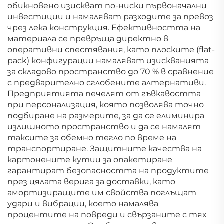
обикновено изискват по-ниски първоначални
инвестиции и намаляват разходите за превоз
чрез лека конструкция. Ефективността на
материала се превръща директно в
оперативни спестявания, като плоските (flat-
pack) конфигурации намаляват изискванията
за складово пространство до 70 % в сравнение
с предварително сглобените алтернативи.
Предприятията печелят от гъвкавостта
при персонализация, която позволява точно
подбиране на размерите, за да се елиминира
излишното пространство и да се намалят
таксите за обемно тегло по време на
транспортиране. Защитните качества на
картонените кутии за опакетиране
гарантират безопасността на продуктите
през цялата верига за доставки, като
амортизиращите им свойства поглъщат
удари и вибрации, което намалява
процентите на повреди и свързаните с тях