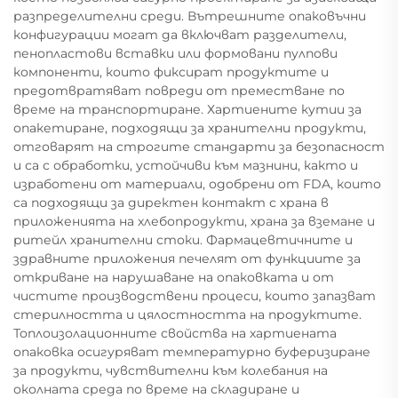
разпределителни среди. Вътрешните опаковъчни
конфигурации могат да включват разделители,
пенопластови вставки или формовани пулпови
компоненти, които фиксират продуктите и
предотвратяват повреди от преместване по
време на транспортиране. Хартиените кутии за
опакетиране, подходящи за хранителни продукти,
отговарят на строгите стандарти за безопасност
и са с обработки, устойчиви към мазнини, както и
изработени от материали, одобрени от FDA, които
са подходящи за директен контакт с храна в
приложенията на хлебопродукти, храна за вземане и
ритейл хранителни стоки. Фармацевтичните и
здравните приложения печелят от функциите за
откриване на нарушаване на опаковката и от
чистите производствени процеси, които запазват
стерилността и цялостността на продуктите.
Топлоизолационните свойства на хартиената
опаковка осигуряват температурно буферизиране
за продукти, чувствителни към колебания на
околната среда по време на складиране и