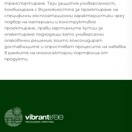
транспортиране. Тази защитна универсалност,
комбинирана с възможността за проектиране на
специфични експлоатационни характеристики чрез
подбор на материали и конструктивно
проектиране, прави хартиените кутии за
опакетиране подходящи като универсални
опаковъчни решения, които консолидират
доставчиците и опростяват процесите на набавка
в рамките на многосекторни портфолиа от
продукти.