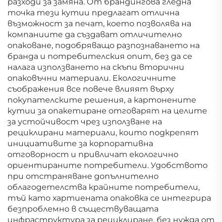
разходи за замяна. От брандингова гледна
точка тези кутии предлагат отлична
възможност за печат, което позволява на
компаниите да създават отличително
опаковане, подобряващо разпознаването на
бранда и потребителския опит, без да се
налага използването на скъпи вторични
опаковъчни материали. Екологичните
съображения все повече влияят върху
покупателските решения, а картонените
кутии за опакетиране отговарят на целите
за устойчивост чрез използване на
рециклирани материали, които подкрепят
инициативите за корпоративна
отговорност и привличат екологично
ориентираните потребители. Удобството
при отстраняване допълнително
облагодетелства крайните потребители,
тъй като хартиената опаковка се интегрира
безпроблемно в съществуващата
инфраструктура за рециклиране, без нужда от