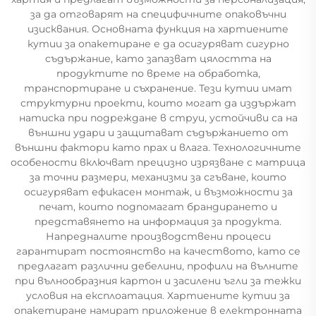
за да отговарят на специфичните опаковъчни
изисквания. Основната функция на хартиените
кутии за опакетиране е да осигуряват сигурно
съдържание, като запазват цялостта на
продуктите по време на обработка,
транспортиране и съхранение. Тези кутии имат
структурни проекти, които могат да издържат
натиска при подреждане в струи, устойчиви са на
външни удари и защитават съдържанието от
външни фактори като прах и влага. Технологичните
особености включват прецизно изрязване с матрица
за точни размери, механизми за сгъване, които
осигуряват ефикасен монтаж, и възможности за
печат, които подпомагат брандирането и
представянето на информация за продукта.
Напредналите производствени процеси
гарантират постоянство на качеството, като се
предлагат различни дебелини, профили на вълните
при вълнообразния картон и засилени ъгли за тежки
условия на експлоатация. Хартиените кутии за
опакетиране намират приложение в електронната