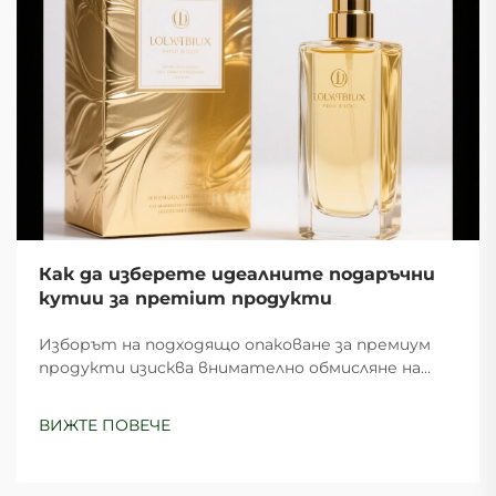
Как да изберете идеалните подаръчни
кутии за преmium продукти
Изборът на подходящо опаковане за премиум
продукти изисква внимателно обмисляне на
дизайна, функционалността и представянето
на бранда. Перфектните кутии за подаръци
ВИЖТЕ ПОВЕЧЕ
служат като първа контактна точка между
вашия бранд и клиентите, създавайки
дълготрайно впечатление ...