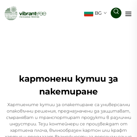
BG
картонени кутии за
пакетиране
Хартиените кутии за опакетиране са универсални
опаковъчни решения, предназначени да защитават,
съхраняват и транспортират продукти в различни
индустрии. Тези контейнери се произвеждат от
хартиена плоча, вълнообразен картон или крафт
хартия и предлагат възможности за персонализация,