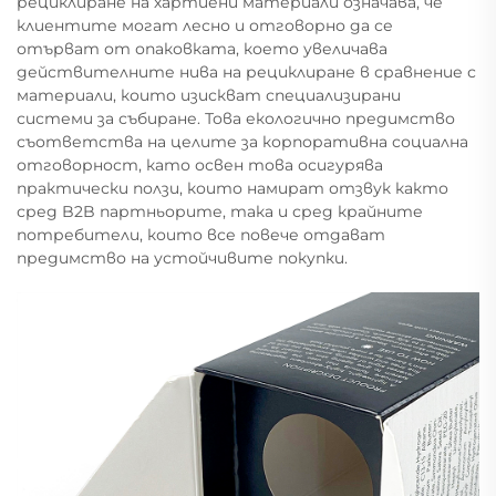
рециклиране на хартиени материали означава, че
клиентите могат лесно и отговорно да се
отърват от опаковката, което увеличава
действителните нива на рециклиране в сравнение с
материали, които изискват специализирани
системи за събиране. Това екологично предимство
съответства на целите за корпоративна социална
отговорност, като освен това осигурява
практически ползи, които намират отзвук както
сред B2B партньорите, така и сред крайните
потребители, които все повече отдават
предимство на устойчивите покупки.