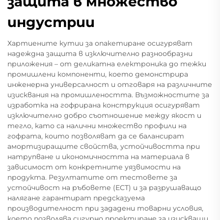
защита в множество
индустрии
Хартиените кутии за опакетиране осигуряват
надеждна защита в изключително разнообразни
приложения – от деликатна електроника до тежки
промишлени компоненти, което демонстрира
инженерна универсалност и отговаря на различните
изисквания на промишлеността. Възможностите за
изработка на гофрирана конструкция осигуряват
изключително добро съотношение между якост и
тегло, като са налични множество профили на
гофрата, които позволяват да се балансират
амортизиращите свойства, устойчивостта при
натрупване и икономичността на материала в
зависимост от конкретните уязвимости на
продукта. Резултатите от тестовете за
устойчивост на ръбовете (ECT) и за разрушаващо
налягане гарантират предсказуема
производителност при зададени товарни условия,
което позволява сигурно проектиране за изискващи