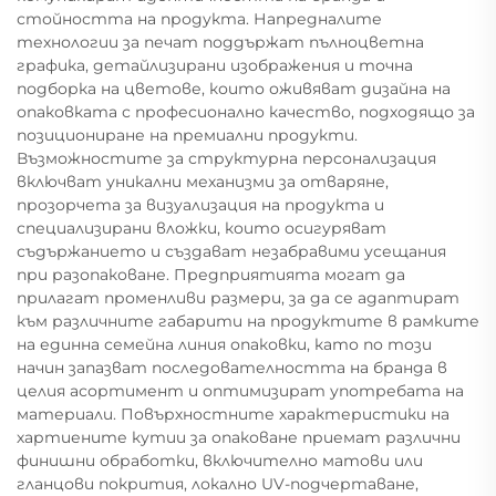
стойността на продукта. Напредналите
технологии за печат поддържат пълноцветна
графика, детайлизирани изображения и точна
подборка на цветове, които оживяват дизайна на
опаковката с професионално качество, подходящо за
позициониране на премиални продукти.
Възможностите за структурна персонализация
включват уникални механизми за отваряне,
прозорчета за визуализация на продукта и
специализирани вложки, които осигуряват
съдържанието и създават незабравими усещания
при разопаковане. Предприятията могат да
прилагат променливи размери, за да се адаптират
към различните габарити на продуктите в рамките
на единна семейна линия опаковки, като по този
начин запазват последователността на бранда в
целия асортимент и оптимизират употребата на
материали. Повърхностните характеристики на
хартиените кутии за опаковане приемат различни
финишни обработки, включително матови или
гланцови покрития, локално UV-подчертаване,