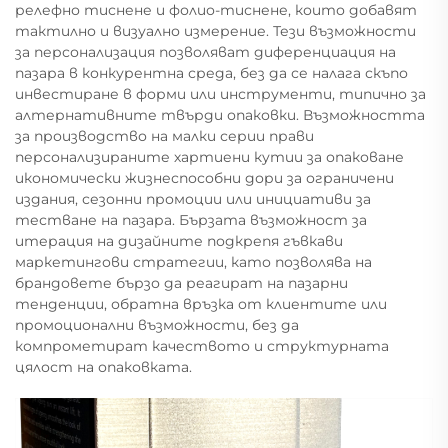
релефно тиснене и фолио-тиснене, които добавят
тактилно и визуално измерение. Тези възможности
за персонализация позволяват диференциация на
пазара в конкурентна среда, без да се налага скъпо
инвестиране в форми или инструменти, типично за
алтернативните твърди опаковки. Възможността
за производство на малки серии прави
персонализираните хартиени кутии за опаковане
икономически жизнеспособни дори за ограничени
издания, сезонни промоции или инициативи за
тестване на пазара. Бързата възможност за
итерация на дизайните подкрепя гъвкави
маркетингови стратегии, като позволява на
брандовете бързо да реагират на пазарни
тенденции, обратна връзка от клиентите или
промоционални възможности, без да
компрометират качеството и структурната
цялост на опаковката.