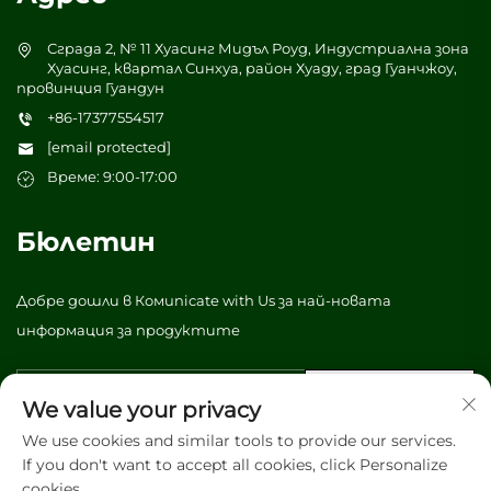
Сграда 2, № 11 Хуасинг Мидъл Роуд, Индустриална зона
Хуасинг, квартал Синхуа, район Хуаду, град Гуанчжоу,
провинция Гуандун
+86-17377554517
[email protected]
Време: 9:00-17:00
Бюлетин
Добре дошли в Комunicate with Us за най-новата
информация за продуктите
Изпрати
We value your privacy
We use cookies and similar tools to provide our services.
If you don't want to accept all cookies, click Personalize
© Всички права запазени 2026 Vibrant tree (Guangzhou)
cookies.