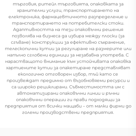
търговия, ритейл търговията, опаковката за
хранителни услуги, транспортирането на
електроника, фармацевтичното разпределение и
транспортирането на потребителски стоки.
Адаптивността на тези опаковъчни решения
позволява на бизнеса да избира между плоски (за
сгъване) конструкции за ефективно съхранение,
телескопични кутии за регулиране на размерите или
напълно сглобени единици за незабавна употреба. С
нарастващото внимание към устойчивата опаковка
хартиените кутии за опакетиране представляват
екологично отговорен избор, тъй като се
произвеждат предимно от възобновяеми ресурси и
са широко рециклирани. Съвместимостта им с
автоматизирани опаковъчни линии и ръчни
опаковъчни операции ги прави подходящи за
предприятия от всички мащаби – от малки фирми до
големи производствени предприятия.