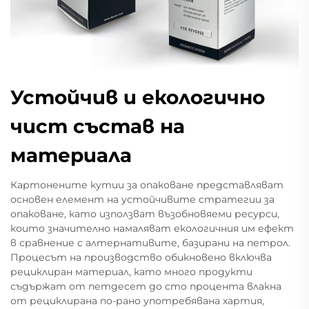
Устойчив и екологично
чист състав на
материала
Картонените кутии за опаковане представляват
основен елемент на устойчивите стратегии за
опаковане, като използват възобновяеми ресурси,
които значително намаляват екологичния им ефект
в сравнение с алтернативите, базирани на петрол.
Процесът на производство обикновено включва
рециклиран материал, като много продукти
съдържат от петдесет до сто процента влакна
от рециклирана по-рано употребявана хартия,