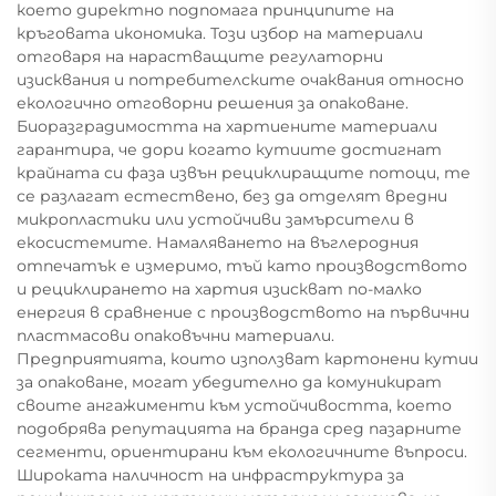
което директно подпомага принципите на
кръговата икономика. Този избор на материали
отговаря на нарастващите регулаторни
изисквания и потребителските очаквания относно
екологично отговорни решения за опаковане.
Биоразградимостта на хартиените материали
гарантира, че дори когато кутиите достигнат
крайната си фаза извън рециклиращите потоци, те
се разлагат естествено, без да отделят вредни
микропластики или устойчиви замърсители в
екосистемите. Намаляването на въглеродния
отпечатък е измеримо, тъй като производството
и рециклирането на хартия изискват по-малко
енергия в сравнение с производството на първични
пластмасови опаковъчни материали.
Предприятията, които използват картонени кутии
за опаковане, могат убедително да комуникират
своите ангажименти към устойчивостта, което
подобрява репутацията на бранда сред пазарните
сегменти, ориентирани към екологичните въпроси.
Широката наличност на инфраструктура за