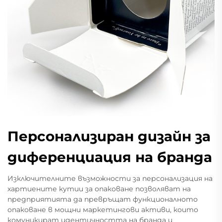
Персонализиран дизайн за
диференциация на бранда
Изключителните възможности за персонализация на
хартиените кутии за опаковане позволяват на
предприятията да превръщат функционалното
опаковане в мощни маркетингови активи, които
комуникират идентичността на бранда и