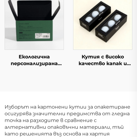
кутия с отворящи
Изложение и
се капаци
промоция Доставка
за супермаркети
Екологична
Кутия с високо
персонализирана
качество капак и
сгъваема пощенска
основа горе долу
кутия от вълнест
дисплей опаковка с
картон Опаковъчна
прозорец дебела
кутия за пратки,
твърда картонена
дрехи, хартия,
кутия за подарък за
картон, подходяща
топки за тенис и
Изборът на картонени кутии за опакетиране
за подаръци
голф
осигурява значителни предимства от гледна
точка на разходите в сравнение с
алтернативни опаковъчни материали, тъй
като решенията въз основа на хартия