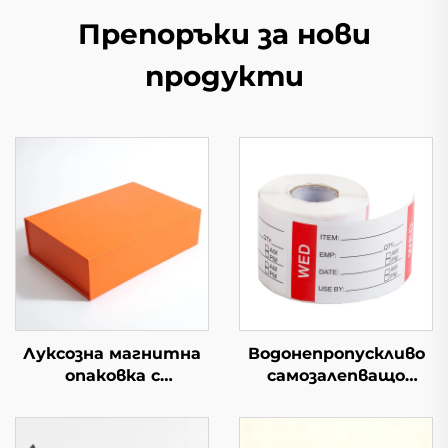
Препоръки за нови
продукти
Луксозна магнитна
Водонепропускливо
опаковка с
самозалепващо
персонализирано
етикетно роло
лого, твърда
Цветна хартия за
сгъваема картонена
хранителни стоки