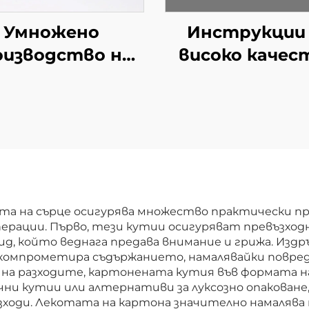
Умножено
Инструкции 
оизводство на
високо качес
рсонализирани
Приемлив
тии с небесно-
персонализа
земен капак,
Малка брошу
ртиени кутии
Хартия
картон с горна
Висококачест
 долна част,
листовка
ия за подаръци
та на сърце осигурява множество практически 
перации. Първо, тези кутии осигуряват превъзхо
капак и основа
ид, който веднага предава внимание и грижа. Из
 компрометира съдържанието, намалявайки повре
 на разходите, картонената кутия във формата н
ни кутии или алтернативи за луксозно опаковане
зходи. Лекотата на картона значително намалява