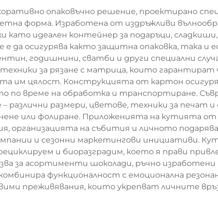
коративно опаковъчно решение, проектирано спец
етна форма. Изработена от издръжливи вълнообр
жи като идеален контейнер за подаръци, сладкиши
е е да осигурява както защитна опаковка, така и
ентин, годишнини, сватби и други специални случ
 техники за рязане с матрица, които гарантират
ната им цялост. Конструкцията от картон осигу
ето по време на обработка и транспортиране. Съ
– различни размери, цветове, техники за печат 
нене или фолиране. Приложенията на кутията от
, организацията на събития и личното подаряван
кампании и сезонни маркетингови инициативи. Кут
 рециклируем и биоразградим, което я прави прив
лзва за асортименти шоколади, ръчно изработени
 комбинира функционалност с емоционална резон
авими преживявания, които укрепват личните връ