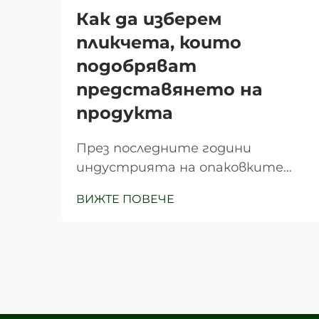
Как да изберем
пликчета, които
подобряват
представянето на
продукта
През последните години
индустрията на опаковките
претърпя значителна
ВИЖТЕ ПОВЕЧЕ
трансформация, като
пликчетата се превърнаха в
едно от най-универсалните и
ефективни решения за
опаковане за бизнеси от
различни сектори. Тези