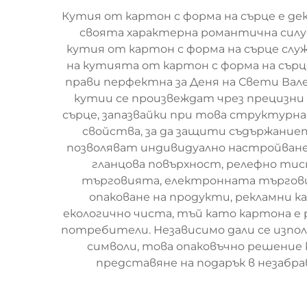
Кутия от картон с форма на сърце е де
своята характерна романтична силу
кутия от картон с форма на сърце слу
на кутията от картон с форма на сърц
прави перфектна за Деня на Свети Вал
кутии се произвеждат чрез прецизни
сърце, запазвайки при това структур
свойства, за да защити съдържани
позволяват индивидуално настройване 
гланцова повърхност, релефно тис
търговията, електронната търговия
опаковане на продукти, рекламни 
екологично чиста, тъй като картона е
потребители. Независимо дали се изпо
символи, това опаковъчно решение
представяне на подарък в незабр