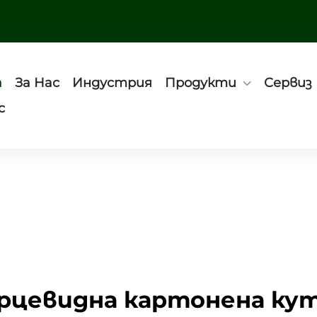
а
За Нас
Индустрия
Продукти
Сервиз
с
рцевидна картонена ку