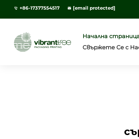
+86-17377554517
[email protected]
Начална страниц
Свържете Се с На
съ