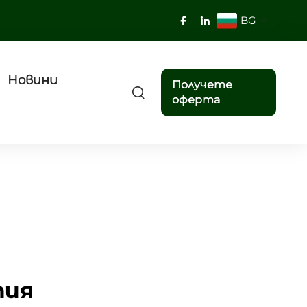
BG
Новини
Получете
оферта
тия