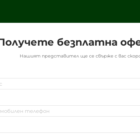
подобни услуги,
идентифицирането на
наистина надежден партньор
е...
Получете безплатна оф
Нашият представител ще се свърже с вас скоро