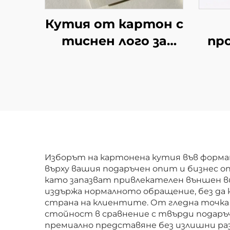
Кутия от картон с
тиснен лого за
пр
премиум опаковка с
пе
възможност за
ку
персонализирано
брандиране,
ха
идеална за луксозни
от 
подаръци и дисплеи
и
в търговията
кут
Изборът на картонена кутия във форма
върху вашия подаръчен опит и бизнес о
с 
като запазват привлекателен външен в
издържа нормалното обращение, без да
страна на клиентите. От гледна точка
стойност в сравнение с твърди подаръч
премиално представяне без излишни ра