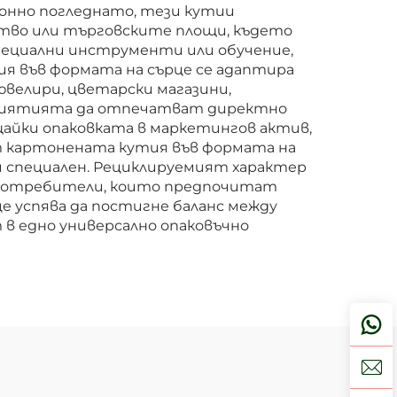
онно погледнато, тези кутии
тво или търговските площи, където
пециални инструменти или обучение,
ия във формата на сърце се адаптира
ювелири, цветарски магазини,
дприятията да отпечатват директно
щайки опаковката в маркетингов актив,
т картонената кутия във формата на
и специален. Рециклируемият характер
и потребители, които предпочитат
е успява да постигне баланс между
в едно универсално опаковъчно