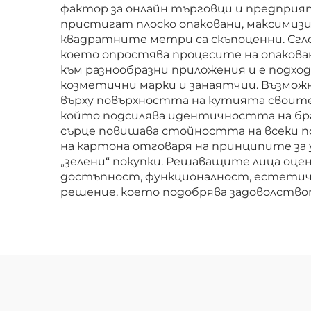
фактор за онлайн търговци и предприя
пристигат плоско опаковани, максими
квадратните метри са скъпоценни. Сгло
което опростява процесите на опакован
към разнообразни приложения и е подход
козметични марки и занаятчии. Възмо
върху повърхността на кутията своите 
който подсилява идентичността на бра
сърце повишава стойността на всеки по
на картона отговаря на принципите за
„зелени“ покупки. Решаващите лица оце
достъпност, функционалност, естетиче
решение, което подобрява задоволство