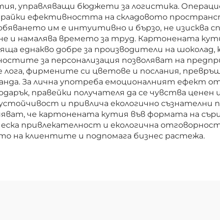
тия, управляващи бюджети за логистика. Операци
зирайки ефективността на складовото пространс
бяването им е интуитивно и бързо, не изисква с
е и намалява времето за труд. Картонената кут
яща еднакво добре за производители на шоколад, 
жностите за персонализация позволяват на пре
лога, фирмените си цветове и послания, превръ
нда. За лична употреба емоционалният ефект о
дарък, правейки получателя да се чувства ценен 
 устойчивост и привлича екологично съзнателн
няват, че картонената кутия във формата на сърц
ска привлекателност и екологична отговорност 
то на клиентите и подпомага бизнес растежа.