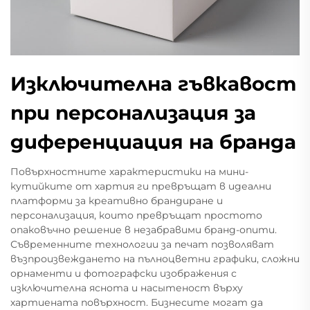
Изключителна гъвкавост
при персонализация за
диференциация на бранда
Повърхностните характеристики на мини-
кутийките от хартия ги превръщат в идеални
платформи за креативно брандиране и
персонализация, които превръщат простото
опаковъчно решение в незабравими бранд-опити.
Съвременните технологии за печат позволяват
възпроизвеждането на пълноцветни графики, сложни
орнаменти и фотографски изображения с
изключителна яснота и насытеност върху
хартиената повърхност. Бизнесите могат да