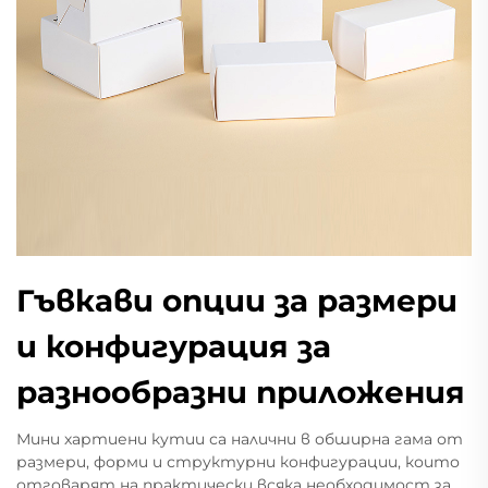
Гъвкави опции за размери
и конфигурация за
разнообразни приложения
Мини хартиени кутии са налични в обширна гама от
размери, форми и структурни конфигурации, които
отговарят на практически всяка необходимост за