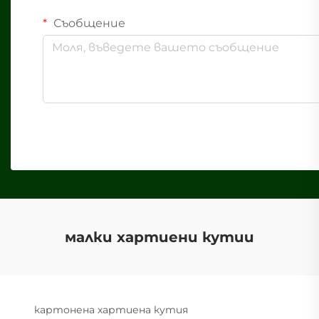
Съобщение
малки хартиени кутии
картонена хартиена кутия