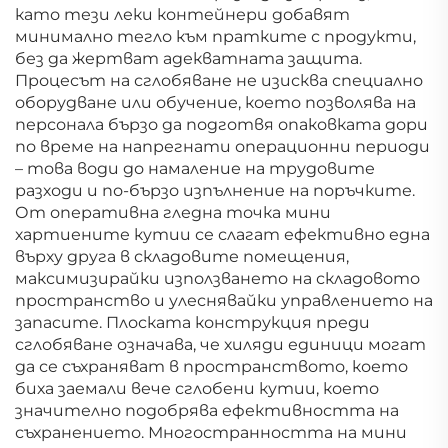
като тези леки контейнери добавят
минимално тегло към пратките с продукти,
без да жертват адекватната защита.
Процесът на сглобяване не изисква специално
оборудване или обучение, което позволява на
персонала бързо да подготвя опаковката дори
по време на напрегнати операционни периоди
– това води до намаление на трудовите
разходи и по-бързо изпълнение на поръчките.
От оперативна гледна точка мини
хартиените кутии се слагат ефективно една
върху друга в складовите помещения,
максимизирайки използването на складовото
пространство и улеснявайки управлението на
запасите. Плоската конструкция преди
сглобяване означава, че хиляди единици могат
да се съхраняват в пространството, което
биха заемали вече сглобени кутии, което
значително подобрява ефективността на
съхранението. Многостранността на мини