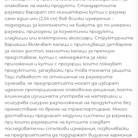
опаковане на малки продукти. Стандартните
размери варират от миниатюрни кутии с размер
само един инч (2,54 см) във всички измерения –
подходящи за компоненти на бижута, до по-умерени
размери, пригодени за козметични продукти,
сладкиши или електронни аксесоари. Структурните
вариации включват капаци с приплъзващо затваряне
за лесен достъп, магнитни капаци за премиум
представяне, кутии с чекмеджета за люкс
приложения и кутии с прозорци, които показват
продуктите, запазвайки при това техната защита.
Тази гъвкавост по отношение на размерите
означава, че предприятията могат да избират
идеално пропорционално опаковъчно решение, което
елиминира излишната употреба на материали и
осигурява сигурно разположение на продуктите без
преместване по време на транспортиране. Много
доставчици предлагат модулни системи за размери,
при които размерите на кутиите следват
последователни стъпкови измерения, позволявайки
на предприятията да поддържат визуална хармония