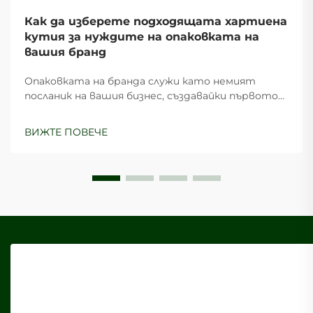
Как да изберете подходящата хартиена
кутия за нуждите на опаковката на
вашия бранд
Опаковката на бранда служи като немият
посланик на вашия бизнес, създавайки първото
впечатление, което може да определи
възприемането от клиентите и техните
ВИЖТЕ ПОВЕЧЕ
покупко-решения. Изборът на подходяща
хартиена кутия за нуждите на опаковката на
вашия бранд изисква внимателно...