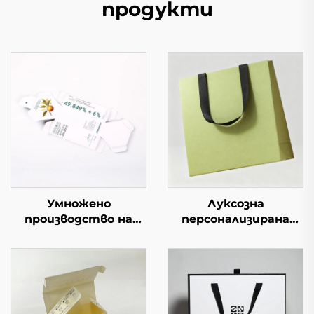
продукти
Умножено
Луксозна
производство на
персонализирана
персонализирани
хартиена торбичка
кутии с небесно-
от биоразградим
земен капак,
материал с лого за
хартиени кутии от
бижута, козметика,
картон с горна и
свещи, парфюми, за
долна част, кутия за
бутик и опаковане