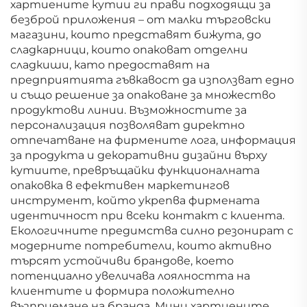
хартиените кутии ги прави подходящи за
безброй приложения – от малки търговски
магазини, които представят бижута, до
сладкарници, които опаковат отделни
сладкиши, като предоставят на
предприятията гъвкавост да използват едно
и също решение за опаковане за множество
продуктови линии. Възможностите за
персонализация позволяват директно
отпечатване на фирмените лога, информация
за продукта и декоративни дизайни върху
кутиите, превръщайки функционалната
опаковка в ефективен маркетингов
инструмент, който укрепва фирмената
идентичност при всеки контакт с клиента.
Екологичните предимства силно резонират с
модерните потребители, които активно
търсят устойчиви брандове, което
потенциално увеличава лоялността на
клиентите и формира положително
възприемане на бранда. Мини хартиените