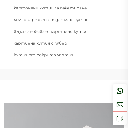
картонени кутии за пакетиране
малки хартиени подаръчни кутии
възстановявани хартиени кутии
хартиена кутия с лявер
кутия от покрита хартия