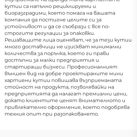
кутии са напълно рециклируеми и
биоразградими, което помага на вашата
компания да постигне целите си за
устойчивост и да се съобрази с все по-
строгите регулации за опаковки.
Решаващите лица оценяват, че за тези кутии
много доставчици не изискват минимални
количества за поръчка, което ги прави
достъпни за малки предприятия и
стартиращи бизнеси. Професионалният
външен вид на добре проектираните мини
хартиени кутии повишава възприеманата
стойност на продукта, позволявайки на
предприятията да налагат премиални цени,
докато клиентите ценят внимателното и
привлекателно оформление, което подобрява
техния опит при разопаковането.