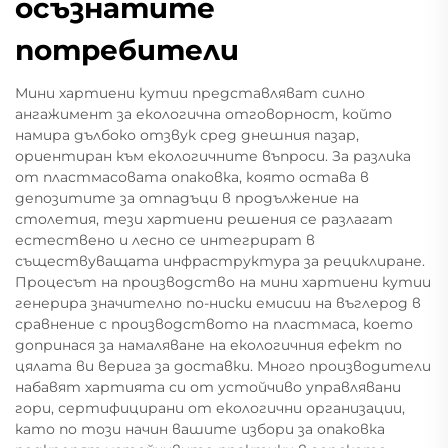
осъзнатите
потребители
Мини хартиени кутии представляват силно
ангажимент за екологична отговорност, който
намира дълбоко отзвук сред днешния пазар,
ориентиран към екологичните въпроси. За разлика
от пластмасовата опаковка, която остава в
депозитите за отпадъци в продължение на
столетия, тези хартиени решения се разлагат
естествено и лесно се интегрират в
съществуващата инфраструктура за рециклиране.
Процесът на производство на мини хартиени кутии
генерира значително по-ниски емисии на въглерод в
сравнение с производството на пластмаса, което
допринася за намаляване на екологичния ефект по
цялата ви верига за доставки. Много производители
набавят хартията си от устойчиво управлявани
гори, сертифицирани от екологични организации,
като по този начин вашите избори за опаковка