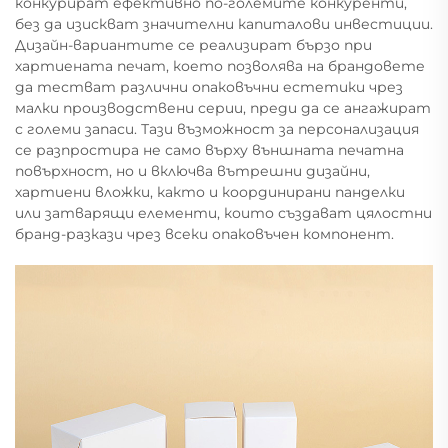
конкурират ефективно по-големите конкуренти,
без да изискват значителни капиталови инвестиции.
Дизайн-вариантите се реализират бързо при
хартиената печат, което позволява на брандовете
да тестват различни опаковъчни естетики чрез
малки производствени серии, преди да се ангажират
с големи запаси. Тази възможност за персонализация
се разпростира не само върху външната печатна
повърхност, но и включва вътрешни дизайни,
хартиени вложки, както и координирани панделки
или затварящи елементи, които създават цялостни
бранд-разкази чрез всеки опаковъчен компонент.