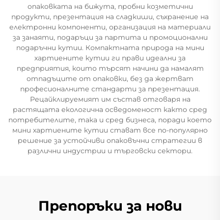
опаковката на бижута, пробни козметични
продукти, презентация на сладкиши, съхранение на
електронни компоненти, организация на материали
за занаяти, подаръци за партита и промоционални
подаръчни кутии. Компактната природа на мини
хартиените кутии ги прави идеални за
предприятия, които търсят начини да намалят
отпадъците от опаковки, без да жертват
професионалните стандарти за презентация.
Рецайклируемият им състав отговаря на
растящата екологична осведоменост както сред
потребителите, така и сред бизнеса, поради което
мини хартиените кутии стават все по-популярно
решение за устойчиви опаковъчни стратегии в
различни индустрии и търговски сектори.
Препоръки за нови