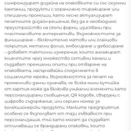
синхронизират дизайна на опаковките си със сезонни
кампании, продукти с ограничено тиражиране или
специални промоции, като лесно актуализират
печатните дизайн-решения, без да е необходимо
преустройство на скъпи форми, изисквани при
пластмасовите алтернативи. Възможностите за
финиширане – включително матови или гланцови
покрития, метални фолио, ембосиране и дебосиране
– добавят тактилни измерения, които ангажират
клиентите чрез множество сетивни канали и
създават премиални опити при отваряне на
опаковката, насърчавайки споделянето в
социалните мрежи. Възможността за печат на
променливи данни означава, че всяка мини-кутийка
от хартия може да включва уникални елементи като
персонализирани съобщения, QR кодове, свързани с
цифрово съдържание, или сериен номер за
колекционерски продукти. Малките предприятия
особено се възползват от тази гъвкавост при
персонализация, тъй като могат да създават
отличаващи се брандирани опаковки, които