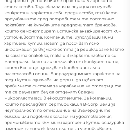
подкрепят устойчивите практики в горското
стопанство. Тази екологична позиция осигурява
конкретни маркетингови предимства, тъй като
проучванията сред потребителите постоянно
показват, че купувачите предпочитат брандове,
които демонстрират истинска ангажираност към
устойчивостта. Компаниите, използващи мини
хартиени кутии, могат да посочват ясно
информация за възможността за рециклиране както
на самата опаковка, така и в маркетинговите си
материали, което ги отличава от конкурентите,
които все още използват конвенционални
пластмасови опции. Биоразградимият характер на
тези кутии означава, че дори и да избягнат
правилната система за управление на отпадъците,
те се разлагат без да отделят вредни
микропластмаси в екосистемите. За компании,
които преследват сертификация B-Corp, цели за
неутралност по отношение на въглеродните
емисии или подобни екологични удостоверения,
преминаването към мини хартиени кутии осигурява
измерим напредък към целите за устойчивост,