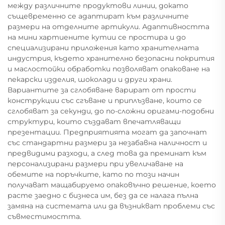
между различните продуктови линии, докато
същевременно се адаптират към различните
размери на отделните артикули. Адаптивността
на мини хартиените кутии се простира и до
специализирани приложения като хранителната
индустрия, където хранително безопасни покрития
и маслостойки обработки позволяват опаковане на
пекарски изделия, шоколади и други храни.
Вариантите за сглобяване варират от прости
конструкции със сгъване и приплъзване, които се
сглобяват за секунди, до по-сложни оригами-подобни
структури, които създават впечатляващи
презентации. Предприятията могат да започнат
със стандартни размери за незабавна наличност и
предвидими разходи, а след това да преминат към
персонализирани размери при увеличаване на
обемите на поръчките, като по този начин
получават мащабируемо опаковъчно решение, което
расте заедно с бизнеса им, без да се налага пълна
замяна на системата или да възникват проблеми със
съвместимостта.