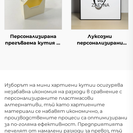
подаръци с капак и
на подаръци
основа
Персонализирана
Луксозни
прегъваема кутия за
персонализирани
енергийно питие,
твърди картонени
опаковка за кафе
кутии с матирано
саше
покритие,
изтегляща се лента
и плъзгащо се
чекмедже за
Изборът на мини хартиени кутии осигурява
опаковане на
незабавна икономия на разходи в сравнение с
тениски и бельо
персонализираните пластмасови
алтернативи, тъй като хартиените
материали се набавят икономично, а
производствените процеси са оптимизирани
за по-голяма ефективност. Предприятията
печелят от намалени разходи за превоз, тъй