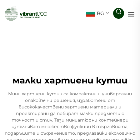
BG
малки хартиени кутии
Мини хартиени кутии са компактни и универсални
опаковъчни решения, изработени от
висококачествени хартиени материали и
проектирани да побират малки предмети с
точност и стил. Тези миниатюрни контейнери
изпълняват множество функции в търговията,
подаръците и съхранението, предлагайки екологично
приятна алтернатива на пластмасовите опаковки.