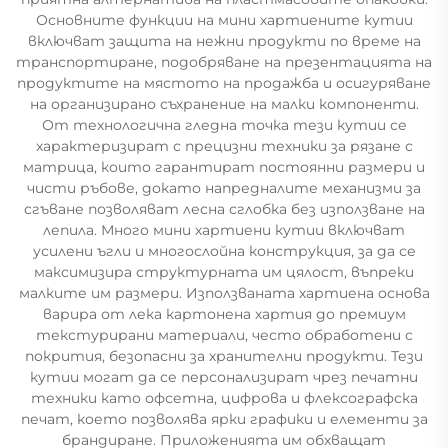
Основните функции на мини хартиените кутии
включват защита на нежни продукти по време на
транспортиране, подобряване на презентацията на
продуктите на мястото на продажба и осигуряване
на организирано съхранение на малки компоненти.
От технологична гледна точка тези кутии се
характеризират с прецизни техники за рязане с
матрица, които гарантират постоянни размери и
чисти ръбове, докато напредналите механизми за
сгъване позволяват лесна сглобка без използване на
лепила. Много мини хартиени кутии включват
усилени ъгли и многослойна конструкция, за да се
максимизира структурната им цялост, въпреки
малките им размери. Използваната хартиена основа
варира от лека картонена хартия до премиум
текстурирани материали, често обработени с
покрития, безопасни за хранителни продукти. Тези
кутии могат да се персонализират чрез печатни
техники като офсетна, цифрова и флексографска
печат, което позволява ярки графики и елементи за
брандиране. Приложенията им обхващат