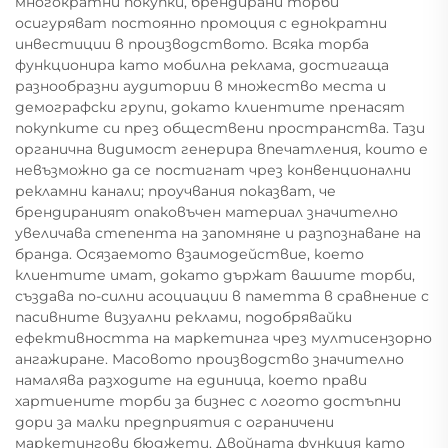
многократни покупки, брендирани торби
осигуряват постоянно промоция с еднократни
инвестиции в производството. Всяка торба
функционира като мобилна реклама, достигаща
разнообразни аудитории в множество места и
демографски групи, докато клиентите пренасят
покупките си през обществени пространства. Тази
органична видимост генерира впечатления, които е
невъзможно да се постигнат чрез конвенционални
рекламни канали; проучвания показват, че
брендираният опаковъчен материал значително
увеличава степента на запомняне и разпознаване на
бранда. Осязаемото взаимодействие, което
клиентите имат, докато държат вашите торби,
създава по-силни асоциации в паметта в сравнение с
пасивните визуални реклами, подобрявайки
ефективността на маркетинга чрез мултисензорно
ангажиране. Масовото производство значително
намалява разходите на единица, което прави
хартиените торби за бизнес с логото достъпни
дори за малки предприятия с ограничени
маркетингови бюджети. Двойната функция като