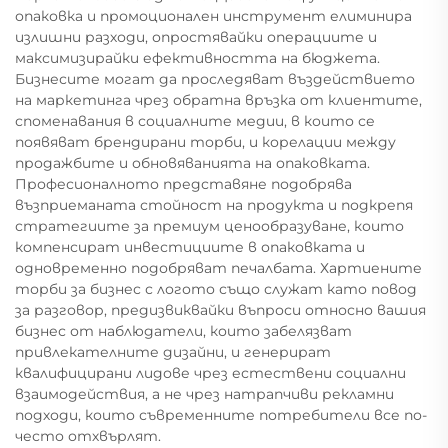
опаковка и промоционален инструмент елиминира
излишни разходи, опростявайки операциите и
максимизирайки ефективността на бюджета.
Бизнесите могат да проследяват въздействието
на маркетинга чрез обратна връзка от клиентите,
споменавания в социалните медии, в които се
появяват брендирани торби, и корелации между
продажбите и обновяванията на опаковката.
Професионалното представяне подобрява
възприеманата стойност на продукта и подкрепя
стратегиите за премиум ценообразуване, които
компенсират инвестициите в опаковката и
одновременно подобряват печалбата. Хартиените
торби за бизнес с логото също служат като повод
за разговор, предизвиквайки въпроси относно вашия
бизнес от наблюдатели, които забелязват
привлекателните дизайни, и генерират
квалифицирани лидове чрез естествени социални
взаимодействия, а не чрез натрапчиви рекламни
подходи, които съвременните потребители все по-
често отхвърлят.