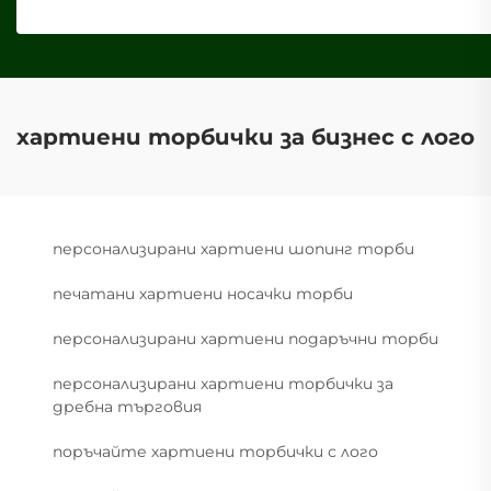
хартиени торбички за бизнес с лого
персонализирани хартиени шопинг торби
печатани хартиени носачки торби
персонализирани хартиени подаръчни торби
персонализирани хартиени торбички за
дребна търговия
поръчайте хартиени торбички с лого