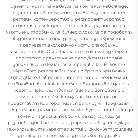
идентичността на вашата компания навсякъде,
където отиват клиентите ви. Бизнесите от
ретейл, хотелиерство и ресторантьорство,
събития и електронна търговия разчитат на
хартиени торбички за бизнес с лого, за да подобрят
видимостта на бранда си, като едновременно
предлагат екологично чисти опаковъчни
алтернативи. Основната им функция надхвърля
простото пренасяне на продукти и създава
запомнящи се клиентски преживявания, които
укрепват разпознаването на бранда при всяко
използване. Съвременните печатни технологии
позволяват висококачествено възпроизвеждане на
логото, ярко съответствие на цветовете и
сложни детайли в дизайна, които точно
представят корпоративния ви имидж. Предлагат
се в различни размери – от малки бутик-торбички до
големи пазарски торби – и са подходящи за
разнообразни категории продукти и бизнес нужди.
Технологичните характеристики включват усилени
дръжки за по-голяма издръжливост, здрава