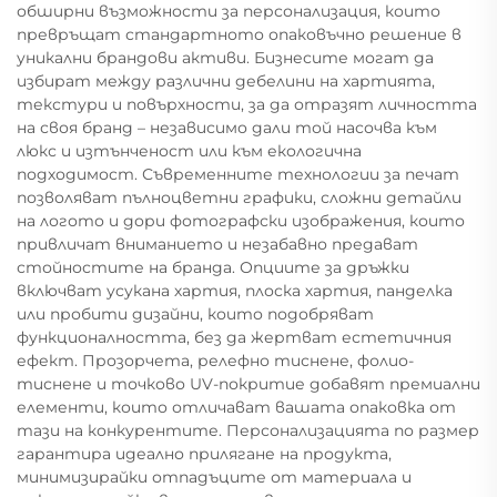
обширни възможности за персонализация, които
превръщат стандартното опаковъчно решение в
уникални брандови активи. Бизнесите могат да
избират между различни дебелини на хартията,
текстури и повърхности, за да отразят личността
на своя бранд – независимо дали той насочва към
люкс и изтънченост или към екологична
подходимост. Съвременните технологии за печат
позволяват пълноцветни графики, сложни детайли
на логото и дори фотографски изображения, които
привличат вниманието и незабавно предават
стойностите на бранда. Опциите за дръжки
включват усукана хартия, плоска хартия, панделка
или пробити дизайни, които подобряват
функционалността, без да жертват естетичния
ефект. Прозорчета, релефно тиснене, фолио-
тиснене и точково UV-покритие добавят премиални
елементи, които отличават вашата опаковка от
тази на конкурентите. Персонализацията по размер
гарантира идеално прилягане на продукта,
минимизирайки отпадъците от материала и