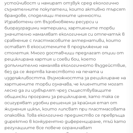
устойчивост и намират отзвук сред екологично
съзнателните покупатели, които активно търсят
брандове, споделящи техните ценности.
Изработени от възобновяеми ресурси и
биоразградими материали, хартиените торби
значително намаляват екологичния си отпечатък в
сравнение с пластмасовите алтернативи, които
остават в екосистемите в продължение на
столетия. Много доставчици предлагат опции от
рециклирана хартия и соеви бои, което
допълнително намалява екологичното въздействие,
без да се жертва качеството на печата и
издръжливостта. Възможността за рециклиране на
хартиените торби означава, че клиентите могат
лесно да ги изхвърлят чрез съществуващите
общински програми за рециклиране, като така се
осигуряват удобни решения за крайния етап от
жизнения цикъл, които липсват при пластмасовата
опаковка. Това екологично предимство се превръща
директно в конкурентно диференциране, тъй като
регулациите все повече ограничават