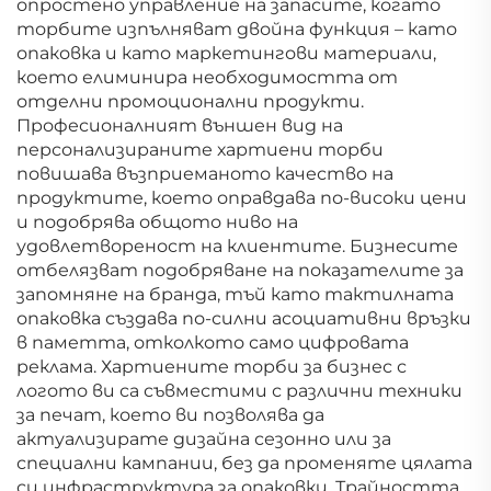
опростено управление на запасите, когато
торбите изпълняват двойна функция – като
опаковка и като маркетингови материали,
което елиминира необходимостта от
отделни промоционални продукти.
Професионалният външен вид на
персонализираните хартиени торби
повишава възприеманото качество на
продуктите, което оправдава по-високи цени
и подобрява общото ниво на
удовлетвореност на клиентите. Бизнесите
отбелязват подобряване на показателите за
запомняне на бранда, тъй като тактилната
опаковка създава по-силни асоциативни връзки
в паметта, отколкото само цифровата
реклама. Хартиените торби за бизнес с
логото ви са съвместими с различни техники
за печат, което ви позволява да
актуализирате дизайна сезонно или за
специални кампании, без да променяте цялата
си инфраструктура за опаковки. Трайността