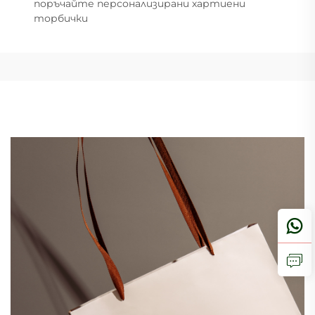
поръчайте персонализирани хартиени
торбички