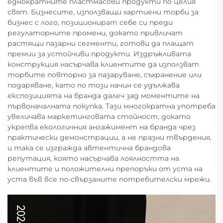
еднократните пластмасови продукти по целия
свят. Бизнесите, използващи хартиени торби за
бизнес с лого, позиционират себе си преди
регулаторните промени, докато привличат
растящи пазарни сегменти, готови да плащат
премии за устойчиви продукти. Издръжливата
конструкция насърчава клиентите да използват
торбите повторно за пазаруване, съхранение или
подаряване, като по този начин се удължава
експозицията на бранда далеч зад моментите на
първоначалната покупка. Тази многократна употреба
увеличава маркетинговата стойност, докато
укрепва екологичния ангажимент на бранда чрез
практически демонстрации, а не празни твърдения,
и така се изгражда автентична брандова
репутация, която насърчава лоялността на
клиентите и положителни препоръки от уста на
уста във все по-свързаните потребителски мрежи.