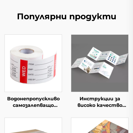
Популярни продукти
Водонепропускливо
Инструкции за
самозалепващо
високо качество
етикетно роло
Приемлива
Цветна хартия за
персонализация
хранителни стоки
Малка брошура
Изложение и
Хартия