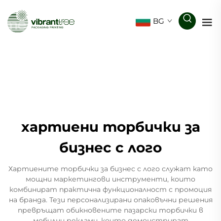
BG
хартиени торбички за
бизнес с лого
Хартиените торбички за бизнес с лого служат като
мощни маркетингови инструменти, които
комбинират практична функционалност с промоция
на бранда. Тези персонализирани опаковъчни решения
превръщат обикновените пазарски торбички в
мобилни реклами, които демонстрират