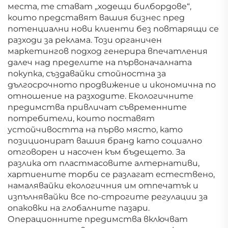
места, те стават „ходещи билбордове“,
които представят вашия бизнес пред
потенциални нови клиенти без повтарящи се
разходи за реклама. Този органичен
маркетингов подход генерира впечатления
далеч над пределите на първоначалната
покупка, създавайки стойностна за
дългосрочното продвижение и икономична по
отношение на разходите. Екологичните
предимства привличат съвременните
потребители, които поставят
устойчивостта на първо място, като
позиционират вашия бранд като социално
отговорен и насочен към бъдещето. За
разлика от пластмасовите алтернативи,
хартиените торби се разлагат естествено,
намалявайки екологичния им отпечатък и
изпълнявайки все по-строгите регулации за
опаковки на глобалните пазари.
Операционните предимства включват