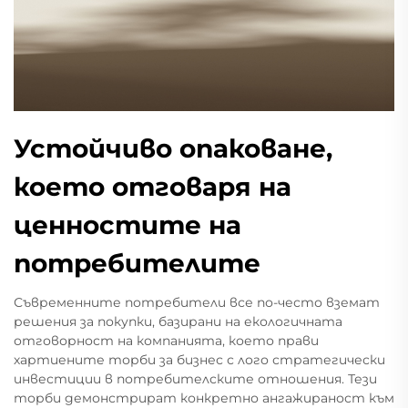
Устойчиво опаковане,
което отговаря на
ценностите на
потребителите
Съвременните потребители все по-често вземат
решения за покупки, базирани на екологичната
отговорност на компанията, което прави
хартиените торби за бизнес с лого стратегически
инвестиции в потребителските отношения. Тези
торби демонстрират конкретно ангажираност към