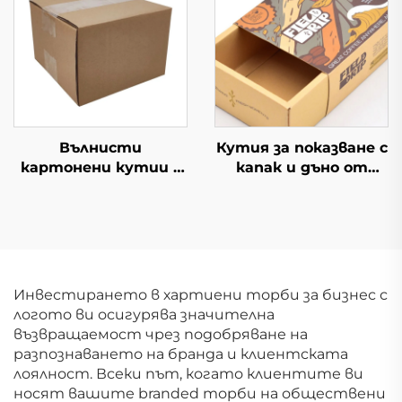
промоция Доставка
Висококачествен
за супермаркети
листовка
Вълнисти
Кутия за показване с
картонени кутии с
капак и дъно от
персонализиран
висококачествен
печат, икономична
материал Горна/
квадратна опаковка
долна кутия с
с индивидуален
прозорец Масивна
дизайн на лого
картонена кутия за
подарък за тенис и
Инвестирането в хартиени торби за бизнес с
голф топки
логото ви осигурява значителна
възвращаемост чрез подобряване на
разпознаването на бранда и клиентската
лоялност. Всеки път, когато клиентите ви
носят вашите branded торби на обществени