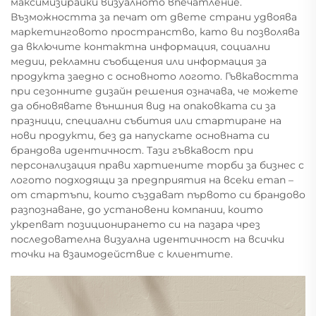
максимизирайки визуалното впечатление.
Възможността за печат от двете страни удвоява
маркетинговото пространство, като ви позволява
да включите контактна информация, социални
медии, рекламни съобщения или информация за
продукта заедно с основното логото. Гъвкавостта
при сезонните дизайн решения означава, че можете
да обновявате външния вид на опаковката си за
празници, специални събития или стартиране на
нови продукти, без да напускате основната си
брандова идентичност. Тази гъвкавост при
персонализация прави хартиените торби за бизнес с
логото подходящи за предприятия на всеки етап –
от стартъпи, които създават първото си брандово
разпознаване, до установени компании, които
укрепват позиционирането си на пазара чрез
последователна визуална идентичност на всички
точки на взаимодействие с клиентите.