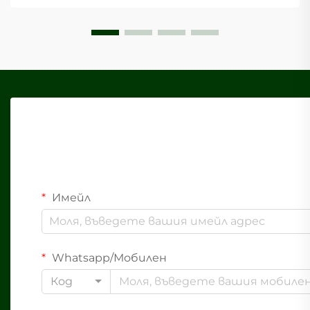
различни сектори. Тези иновативни опаковки...
Имейл
Whatsapp/Мобилен
Код