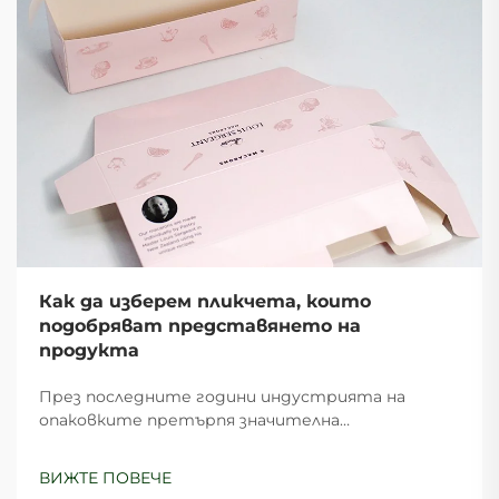
Как да изберем пликчета, които
подобряват представянето на
продукта
През последните години индустрията на
опаковките претърпя значителна
трансформация, като пликчетата се
превърнаха в едно от най-универсалните и
ВИЖТЕ ПОВЕЧЕ
ефективни решения за опаковане за бизнеси от