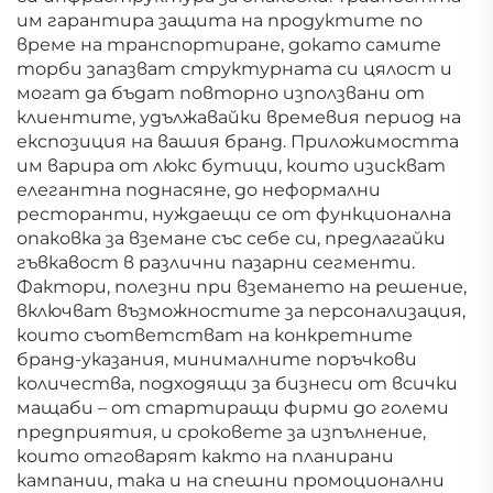
им гарантира защита на продуктите по
време на транспортиране, докато самите
торби запазват структурната си цялост и
могат да бъдат повторно използвани от
клиентите, удължавайки времевия период на
експозиция на вашия бранд. Приложимостта
им варира от люкс бутици, които изискват
елегантна поднасяне, до неформални
ресторанти, нуждаещи се от функционална
опаковка за вземане със себе си, предлагайки
гъвкавост в различни пазарни сегменти.
Фактори, полезни при вземането на решение,
включват възможностите за персонализация,
които съответстват на конкретните
бранд-указания, минималните поръчкови
количества, подходящи за бизнеси от всички
мащаби – от стартиращи фирми до големи
предприятия, и сроковете за изпълнение,
които отговарят както на планирани
кампании, така и на спешни промоционални