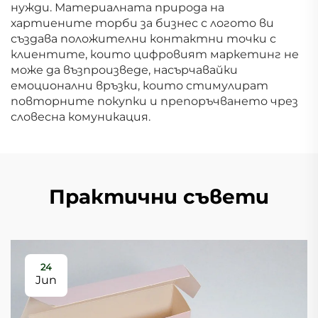
нужди. Материалната природа на
хартиените торби за бизнес с логото ви
създава положителни контактни точки с
клиентите, които цифровият маркетинг не
може да възпроизведе, насърчавайки
емоционални връзки, които стимулират
повторните покупки и препоръчването чрез
словесна комуникация.
Практични съвети
24
Jun