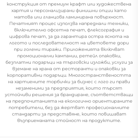
конструкция от премиум крафт или художествена
хартия и персонализирани финишни опции като
матова или гланцова ламинирана повърхност.
Печатният процес използва напреднали техники,
включително офсетна печат, флексография и
цифрова печат, за да гарантира остра яснота на
логото и последователност на цветовете дори
при големи тиражи. Приложенията включват
промоционални кампании, ретейл опаковки,
безплатни подаръци на търговски изложби, услуги за
вземане на храна от ресторанти и опаковки за
корпоративни подаръци. Многостранствеността
на хартиените торбички за бизнес с лого ги прави
незаменими за предприятия, които търсят
устойчиви решения за брандиране, съответстващи
на предпочитанията на екологично ориентираните
потребители, без да жертват професионалните
стандарти за представяне, които повишават
възприеманата стойност на продуктите.