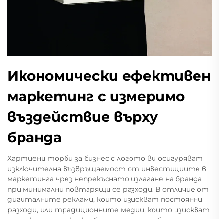
Икономически ефективен
маркетинг с измеримо
въздействие върху
бранда
Хартиени торби за бизнес с логото ви осигуряват
изключителна възвръщаемост от инвестициите в
маркетинга чрез непрекъснато излагане на бранда
при минимални повтарящи се разходи. В отличие от
дигиталните реклами, които изискват постоянни
разходи, или традиционните медии, които изискват