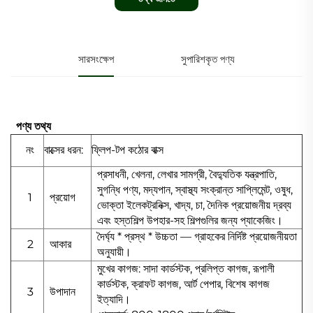
সারসংক্ষেপ
সুপারিশকৃত পণ্য
পণ্য তথ্য
নং
বাক্সের ধরন:
ফ্লিপ-টপ কঠোর বাক্স
প্রসাধনী, খেলনা, লেখার সামগ্রী, বৈদ্যুতিক যন্ত্রপাতি,
সুগন্ধি পণ্য, মদ্যপান, স্বাস্থ্য সংক্রান্ত সাপ্লিমেন্ট, ওষুধ,
1
প্রয়োগ
ভোক্তা ইলেকট্রনিক্স, খাদ্য, চা, দৈনিক প্রয়োজনীয় দ্রব্য
এবং হস্তশিল্প উপহার-সহ শিল্পগুলির জন্য প্যাকেজিং।
দৈর্ঘ্য * প্রস্থ * উচ্চতা — গ্রাহকের নির্দিষ্ট প্রয়োজনীয়তা
2
আকার
অনুযায়ী।
মুখের কাগজ: সাদা কার্ডস্টক, প্রলিপ্ত কাগজ, রূপালী
কার্ডস্টক, ক্রাফট কাগজ, আর্ট পেপার, বিশেষ কাগজ
3
উপাদান
ইত্যাদি।