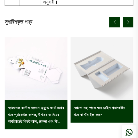
অনুযায়ী।
সুপারিশকৃত পণ্য
হোলসেল কাস্টম হেভেন অ্যান্ড আর্থ কভার
লোগো সহ প্রেস অন নেইল প্যাকেজিং
বাক্স প্যাকেজিং কাগজ, উপরের ও নিচের
বাক্স কাস্টমাইজ করুন
কার্ডবোর্ডের গিফট বাক্স, ঢাকনা এবং ভিত্তির
গিফট বাক্স