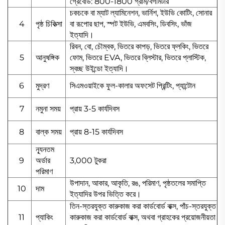
গ্রেবোর্ড: 800-1800 গ্রাম/বর্গমিটার
চকচকে বা ম্যাট ল্যামিনেশন, ভার্নিশ, ইউভি কোটিং, সোনার
4
পৃষ্ঠ চিকিত্সা
বা রূপোর ছাপ, স্পট ইউভি, এমবসিং, ডিবসিং, ভাঁজ
ইত্যাদি।
রিবন, বো, চৌম্বক, ভিতরে কাপড়, ভিতরে ফ্লকিং, ভিতরে
5
আনুষঙ্গিক
ফোম, ভিতরে EVA, ভিতরে ব্লিস্টার, ভিতরে প্লাস্টিক,
স্বচ্ছ উইন্ডো ইত্যাদি।
6
মুদ্রণ
সিএমওয়াইকে ফুল-কালার অফসেট প্রিন্টিং, প্যান্টোন
7
নমুনা সময়
প্রায় 3-5 কার্যদিবস
8
বাল্ক সময়
প্রায় 8-15 কার্যদিবস
ন্যূনতম
9
অর্ডার
3,000 টুকরা
পরিমাণ
উপাদান, আকার, আকৃতি, রঙ, পরিমাণ, পৃষ্ঠতলের সমাপ্তি
10
দাম
ইত্যাদির উপর ভিত্তি করে।
তিন-স্তরযুক্ত কারুকাজ করা কার্ডবোর্ড বাক্স, পাঁচ-স্তরযুক্ত
11
প্যাকিং
কারুকাজ করা কার্ডবোর্ড বাক্স, অথবা গ্রাহকের প্রয়োজনীয়তা