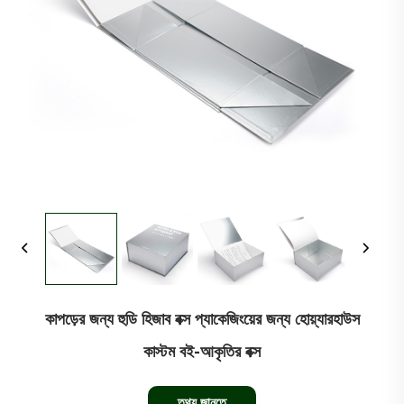
কাপড়ের জন্য হুডি হিজাব বক্স প্যাকেজিংয়ের জন্য হোয়্যারহাউস
কাস্টম বই-আকৃতির বক্স
তথ্য জানতে