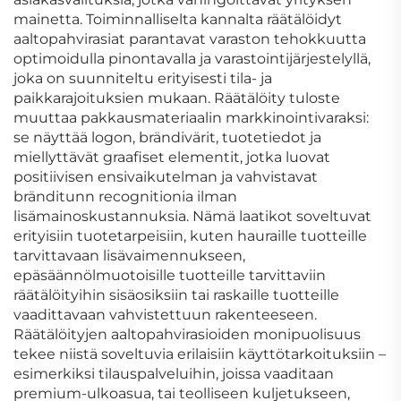
mainetta. Toiminnalliselta kannalta räätälöidyt
aaltopahvirasiat parantavat varaston tehokkuutta
optimoidulla pinontavalla ja varastointijärjestelyllä,
joka on suunniteltu erityisesti tila- ja
paikkarajoituksien mukaan. Räätälöity tuloste
muuttaa pakkausmateriaalin markkinointivaraksi:
se näyttää logon, brändivärit, tuotetiedot ja
miellyttävät graafiset elementit, jotka luovat
positiivisen ensivaikutelman ja vahvistavat
bränditunn recognitionia ilman
lisämainoskustannuksia. Nämä laatikot soveltuvat
erityisiin tuotetarpeisiin, kuten hauraille tuotteille
tarvittavaan lisävaimennukseen,
epäsäännölmuotoisille tuotteille tarvittaviin
räätälöityihin sisäosiksiin tai raskaille tuotteille
vaadittavaan vahvistettuun rakenteeseen.
Räätälöityjen aaltopahvirasioiden monipuolisuus
tekee niistä soveltuvia erilaisiin käyttötarkoituksiin –
esimerkiksi tilauspalveluihin, joissa vaaditaan
premium-ulkoasua, tai teolliseen kuljetukseen,