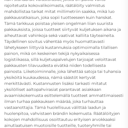
rajoitetusta kokovalikoimasta, räätälöity valmistus
mahdollistaa tarkat mitat millimetriin saakka, mikä luo
pakkausratkaisun, joka sopii tuotteeseen kuin hanskat.
Tämä tarkkuus poistaa yleisen ongelman liian suurista
pakkauksista, joissa tuotteet siirtyvät kuljetuksen aikana ja
aiheuttavat vahinkoja sekä vaativat kalliita täyteaineita.
Täydellinen sovitus vähentää myös huomattavasti
lähetykseen liittyviä kustannuksia optimoimalla tilallisen
painon, mikä on keskeinen tekijä nykyaikaisessa
logistiikassa, sillä kuljetuspalvelujen tarjoajat veloittavat
pakkausten tilavuudesta eivätkä niiden todellisesta
painosta. Liiketoiminnalle, joka lähettää satoja tai tuhansia
yksiköitä kuukaudessa, nämä säästöt kertyvät
merkittävästi. Kustannusten lisäksi tarkasti mitatut
yksilölliset aaltopahvirasiat parantavat asiakkaan
avaamiskokemusta esittelemällä tuotteet ammattimaisesti
ilman turhaa pakkauksen määrää, joka turhauttaa
vastaanottajia. Tämä huolellisuus välittää laadun ja
huolenpitoa, vahvistaen brändin kokemusta. Räätälöityjen
kokojen mahdollisuus osoittautuu erityisen arvokkaaksi
ainutlaatuisen muotoisille tuotteille, tuoteryhmille tai