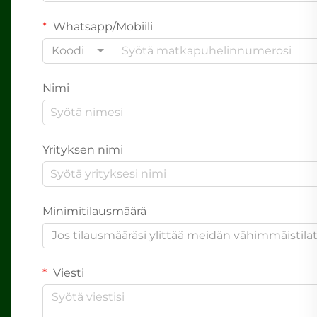
Whatsapp/Mobiili
Koodi
Nimi
Yrityksen nimi
Minimitilausmäärä
Jos tilausmääräsi ylittää meidän vähimmäistil
Viesti