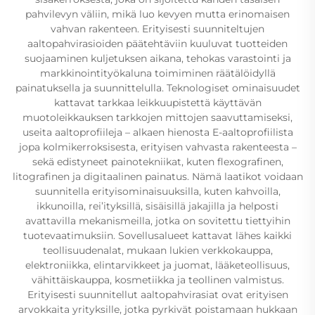
pahvilevyn väliin, mikä luo kevyen mutta erinomaisen
vahvan rakenteen. Erityisesti suunniteltujen
aaltopahvirasioiden päätehtäviin kuuluvat tuotteiden
suojaaminen kuljetuksen aikana, tehokas varastointi ja
markkinointityökaluna toimiminen räätälöidyllä
painatuksella ja suunnittelulla. Teknologiset ominaisuudet
kattavat tarkkaa leikkuupistettä käyttävän
muotoleikkauksen tarkkojen mittojen saavuttamiseksi,
useita aaltoprofiileja – alkaen hienosta E-aaltoprofiilista
jopa kolmikerroksisesta, erityisen vahvasta rakenteesta –
sekä edistyneet painotekniikat, kuten flexografinen,
litografinen ja digitaalinen painatus. Nämä laatikot voidaan
suunnitella erityisominaisuuksilla, kuten kahvoilla,
ikkunoilla, rei’ityksillä, sisäisillä jakajilla ja helposti
avattavilla mekanismeilla, jotka on sovitettu tiettyihin
tuotevaatimuksiin. Sovellusalueet kattavat lähes kaikki
teollisuudenalat, mukaan lukien verkkokauppa,
elektroniikka, elintarvikkeet ja juomat, lääketeollisuus,
vähittäiskauppa, kosmetiikka ja teollinen valmistus.
Erityisesti suunnitellut aaltopahvirasiat ovat erityisen
arvokkaita yrityksille, jotka pyrkivät poistamaan hukkaan