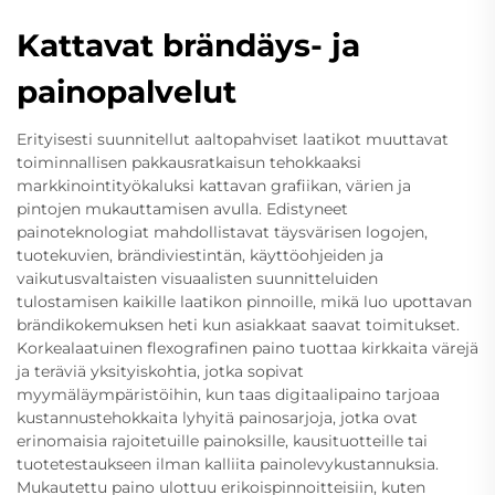
Kattavat brändäys- ja
painopalvelut
Erityisesti suunnitellut aaltopahviset laatikot muuttavat
toiminnallisen pakkausratkaisun tehokkaaksi
markkinointityökaluksi kattavan grafiikan, värien ja
pintojen mukauttamisen avulla. Edistyneet
painoteknologiat mahdollistavat täysvärisen logojen,
tuotekuvien, brändiviestintän, käyttöohjeiden ja
vaikutusvaltaisten visuaalisten suunnitteluiden
tulostamisen kaikille laatikon pinnoille, mikä luo upottavan
brändikokemuksen heti kun asiakkaat saavat toimitukset.
Korkealaatuinen flexografinen paino tuottaa kirkkaita värejä
ja teräviä yksityiskohtia, jotka sopivat
myymäläympäristöihin, kun taas digitaalipaino tarjoaa
kustannustehokkaita lyhyitä painosarjoja, jotka ovat
erinomaisia rajoitetuille painoksille, kausituotteille tai
tuotetestaukseen ilman kalliita painolevykustannuksia.
Mukautettu paino ulottuu erikoispinnoitteisiin, kuten