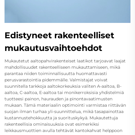
Edistyneet rakenteelliset
mukautusvaihtoehdot
Mukautetut aaltopahvirakenteiset laatikot tarjoavat laajat
mahdollisuudet rakenteelliseen mukauttamiseen, mikä
parantaa niiden toiminnallisuutta huomattavasti
perusvarastointia pidemmälle. Valmistajat voivat
suunnitella tarkkoja aaltokorkeuksia valiten A-aaltoa, B-
aaltoa, C-aaltoa, E-aaltoa tai monikerroksisia yhdistelmiä
tuotteesi painon, haurauden ja pinontavaatimusten
mukaan. Tämä materiaalin optimointi varmistaa riittävän
suojan ilman turhaa yli-suunnittelua, mikä tasapainottaa
kustannustehokkuutta ja suorituskykyä. Mukautettuja
rakenteellisia ominaisuuksia ovat esimerkiksi
leikkausmuottien avulla tehtävät kantokahvat helppoon