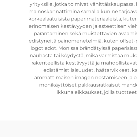
yrityksille, jotka toimivat vähittäiskaupassa,
mainoskannattimina samalla kun ne tarjoavat k
korkealaatuisista paperimateriaaleista, kuten 
erinomaisen kestävyyden ja esteettisen vie
parantaminen sekä muistettavien avaamis
edistyneitä painomenetelmiä, kuten offset-pa
logotiedot. Monissa brändätyissä paperisissa 
nauhasta tai köydystä, mikä varmistaa mukava
rakenteellista kestävyyttä ja mahdollistava
edistämistilaisuudet, häätarvikkeet, k
ammattimaisen imagen nostamiseen ja osoit
monikäyttöiset pakkausratkaisut mahdo
ikkunaleikkaukset, joilla tuottee