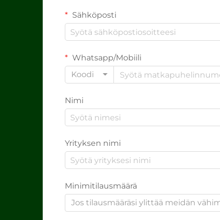
Sähköposti
Whatsapp/Mobiili
Koodi
Nimi
Yrityksen nimi
Minimitilausmäärä
Jos tilausmääräsi ylittää meidän väh