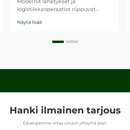
Modernit lähetykset ja
logistiikkaoperaatiot riippuvat
merkittävästi pakkausmateriaalien
Näytä lisää
strategisesta valinnasta ja
optimoinnista, joissa paperilaatikot
toimivat useimpien kaupallisten
lähetystoimintojen perustana.
Logistiikkaketjuasi koskeva
tehokkuus suoraan...
Hanki ilmainen tarjous
Edustajamme ottaa sinuun yhteyttä pian.