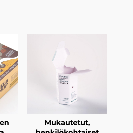
nen
Mukautetut,
ja
henkilökohtaiset