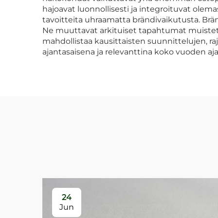
hajoavat luonnollisesti ja integroituvat olem
tavoitteita uhraamatta brändivaikutusta. Br
Ne muuttavat arkituiset tapahtumat muistetta
mahdollistaa kausittaisten suunnittelujen, r
ajantasaisena ja relevanttina koko vuoden a
24
Jun