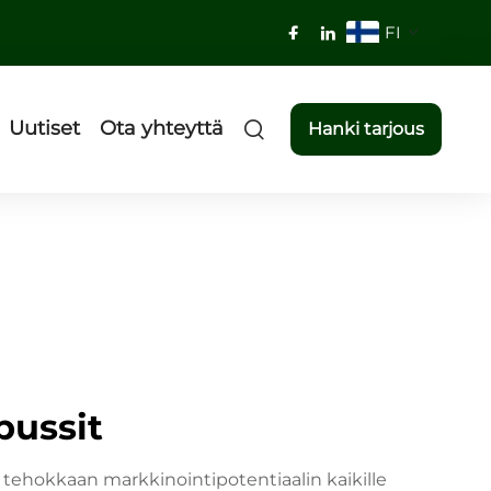
FI
Uutiset
Ota yhteyttä
Hanki tarjous
pussit
 tehokkaan markkinointipotentiaalin kaikille