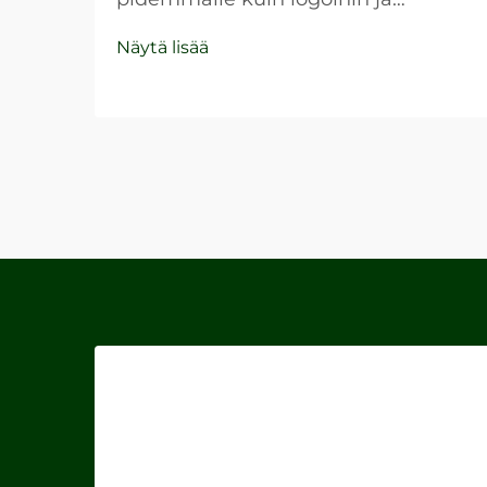
värimaailmaan saakka, kattamaan
Näytä lisää
kaikki asiakkaiden kohtaamat
kosketuspisteet yrityksesi kanssa.
Yksi usein sivuutettu mutta
voimakas brändityökalu on
vaatimaton paperipussi, joka toimii
liikkuvana mainoksena brändistäsi...