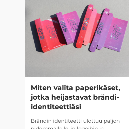
Miten valita paperikäset,
jotka heijastavat brändi-
identiteettiäsi
Brändin identiteetti ulottuu paljon
pidemmälle kuin logoihin ja