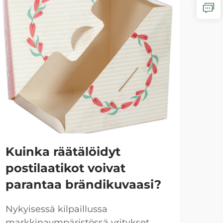
Kuinka räätälöidyt
Mi
postilaatikot voivat
lu
parantaa brändikuvaasi?
su
Nykyisessä kilpaillussa
Luku
markkinaympäristössä yritykset
on 