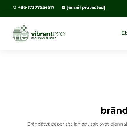
+86-17377554517
[email protected]
Et
bränd
Brändätyt paperiset lahjapussit ovat olenna