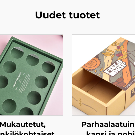
Uudet tuotet
Mukautetut,
Parhaalaatui
nkilökohtaiset
kansi ja poh