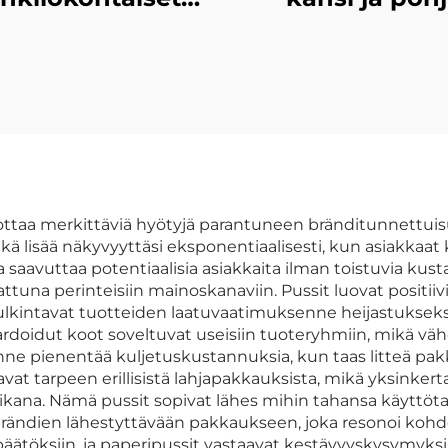
rtonkilaatikot,
Ylhäältä/alhaa
hienot
avautuva
ipakkauslaatikot,
näyttöpakkau
premium-
rasi ikkunalla, t
akartonkikahvilaatikot
jäykkä paperilev
tennis- ja
golffpalloill
ottaa merkittäviä hyötyjä parantuneen bränditunnettuisu
ä lisää näkyvyyttäsi eksponentiaalisesti, kun asiakkaat 
ta saavuttaa potentiaalisia asiakkaita ilman toistuvia ku
a perinteisiin mainoskanaviin. Pussit luovat positiivi
 tulkintavat tuotteiden laatuvaatimuksenne heijastukseks
ndardoidut koot soveltuvat useisiin tuoteryhmiin, mikä 
enne pienentää kuljetuskustannuksia, kun taas litteä pa
at tarpeen erillisistä lahjapakkauksista, mikä yksinkert
kana. Nämä pussit sopivat lähes mihin tahansa käyttöta
 brändien lähestyttävään pakkaukseen, joka resonoi koh
töksiin, ja paperipussit vastaavat kestävyyskysymyksi