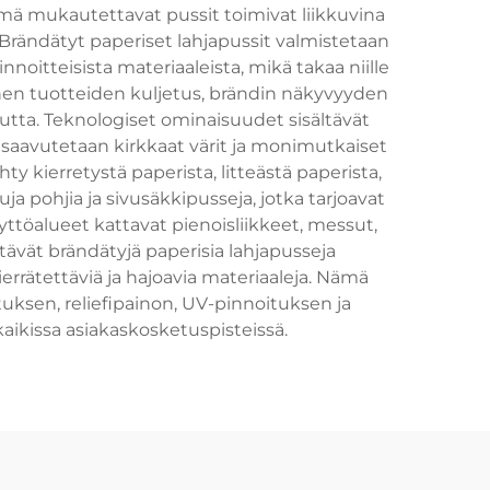
. Nämä mukautettavat pussit toimivat liikkuvina
. Brändätyt paperiset lahjapussit valmistetaan
nnoitteisista materiaaleista, mikä takaa niille
nen tuotteiden kuljetus, brändin näkyvyyden
ta. Teknologiset ominaisuudet sisältävät
a saavutetaan kirkkaat värit ja monimutkaiset
ty kierretystä paperista, litteästä paperista,
a pohjia ja sivusäkkipusseja, jotka tarjoavat
yttöalueet kattavat pienoisliikkeet, messut,
tävät brändätyjä paperisia lahjapusseja
rrätettäviä ja hajoavia materiaaleja. Nämä
sen, reliefipainon, UV-pinnoituksen ja
kaikissa asiakaskosketuspisteissä.