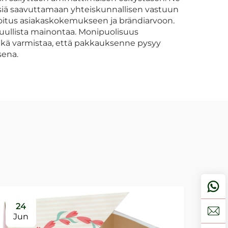
tyksiä saavuttamaan yhteiskunnallisen vastuun
joitus asiakaskokemukseen ja brändiarvoon.
suullista mainontaa. Monipuolisuus
 mikä varmistaa, että pakkauksenne pysyy
sena.
24
2
Jun
Ju