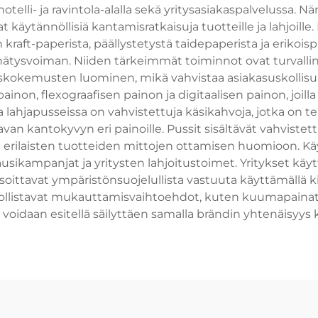
 hotelli- ja ravintola-alalla sekä yritysasiakaspalvelussa
äytännöllisiä kantamisratkaisuja tuotteille ja lahjoille
kraft-paperista, päällystetystä taidepaperista ja erikoispi
hätysvoiman. Niiden tärkeimmät toiminnot ovat turvalli
kokemusten luominen, mikä vahvistaa asiakasuskollisuut
inon, flexograafisen painon ja digitaalisen painon, joill
lahjapusseissa on vahvistettuja käsikahvoja, jotka on teh
n kantokyvyn eri painoille. Pussit sisältävät vahvistettuj
t erilaisten tuotteiden mittojen ottamisen huomioon. Kä
ausikampanjat ja yritysten lahjoitustoimet. Yritykset käyt
tavat ympäristönsuojelullista vastuuta käyttämällä kie
llistavat mukauttamisvaihtoehdot, kuten kuumapainatuk
t voidaan esitellä säilyttäen samalla brändin yhtenäisyys 