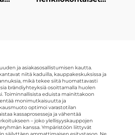
lta
kartonkilaatikot,
hienot
ksen
kahvipakkauslaatikot,
ukeva
premium-
yrasi
lahjakartonkikahvilaatikot
e
uden ja asiakasosallistumisen kautta.
kantavat niitä kaduilla, kauppakeskuksissa ja
stannuksia, mikä tekee siitä huomattavasti
sia brändiyhteyksiä osoittamalla huolen
i. Toiminnallisista eduista mainittakoon
vähentää monimutkaisuutta ja
kkausmuoto optimoi varastotilan
aistaa kassaprosesseja ja vähentää
rkoitukseen – joko ylellisyyskauppojen
deryhmän kanssa. Ympäristöön liittyvät
in säilyttäen ammattimaisen esitystason. Ne