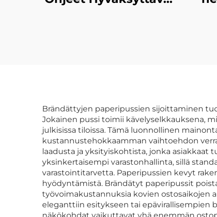
Mukauttaminen
ka
Pieni Esite Paperi
Korkealaatuinen
kahv
Juliste
lahj
Brändättyjen paperipussien sijoittaminen tu
Jokainen pussi toimii kävelyselkkauksena, mik
julkisissa tiloissa. Tämä luonnollinen mainon
kustannustehokkaamman vaihtoehdon verrattun
laadusta ja yksityiskohtista, jonka asiakkaat
yksinkertaisempi varastonhallinta, sillä sta
varastointitarvetta. Paperipussien kevyt rak
hyödyntämistä. Brändätyt paperipussit poistav
työvoimakustannuksia kovien ostosaikojen ai
eleganttiin esitykseen tai epävirallisempien
näkökohdat vaikuttavat yhä enemmän ostopää