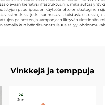
assa olevaan kierrätysinfrastruktuuriin, mikä auttaa yri
ändättyjen paperipussien käyttöönotto on strateginen si
viksi hetkiksi, jotka kannustavat toistuvia ostoksia ja 
ajattujen painosten ja kampanjaan liittyvän viestinnän,
jan samalla kun bränditunnettuisuus säilyy johdonmukai
Vinkkejä ja temppuja
24
Jun