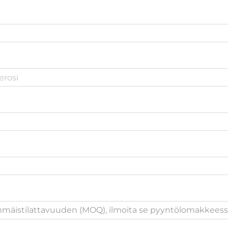
immäistilattavuuden (MOQ), ilmoita se pyyntölomakkeess