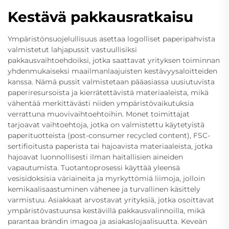
Kestävä pakkausratkaisu
Ympäristönsuojelullisuus asettaa logolliset paperipahvista
valmistetut lahjapussit vastuullisiksi
pakkausvaihtoehdoiksi, jotka saattavat yrityksen toiminnan
yhdenmukaiseksi maailmanlaajuisten kestävyysaloitteiden
kanssa. Nämä pussit valmistetaan pääasiassa uusiutuvista
paperiresursoista ja kierrätettävistä materiaaleista, mikä
vähentää merkittävästi niiden ympäristövaikutuksia
verrattuna muovivaihtoehtoihin. Monet toimittajat
tarjoavat vaihtoehtoja, jotka on valmistettu käytetyistä
paperituotteista (post-consumer recycled content), FSC-
sertifioitusta paperista tai hajoavista materiaaleista, jotka
hajoavat luonnollisesti ilman haitallisien aineiden
vapautumista. Tuotantoprosessi käyttää yleensä
vesisidoksisia väriaineita ja myrkyttömiä liimoja, jolloin
kemikaalisaastuminen vähenee ja turvallinen käsittely
varmistuu. Asiakkaat arvostavat yrityksiä, jotka osoittavat
ympäristövastuunsa kestävillä pakkausvalinnoilla, mikä
parantaa brändin imagoa ja asiakaslojaalisuutta. Keveän