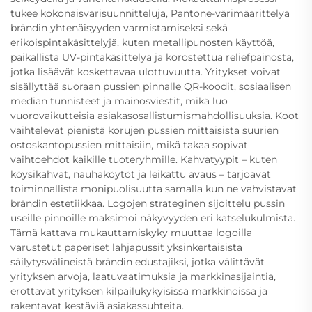
tukee kokonaisvärisuunnitteluja, Pantone-värimäärittelyä
brändin yhtenäisyyden varmistamiseksi sekä
erikoispintakäsittelyjä, kuten metallipunosten käyttöä,
paikallista UV-pintakäsittelyä ja korostettua reliefpainosta,
jotka lisäävät koskettavaa ulottuvuutta. Yritykset voivat
sisällyttää suoraan pussien pinnalle QR-koodit, sosiaalisen
median tunnisteet ja mainosviestit, mikä luo
vuorovaikutteisia asiakasosallistumismahdollisuuksia. Koot
vaihtelevat pienistä korujen pussien mittaisista suurien
ostoskantopussien mittaisiin, mikä takaa sopivat
vaihtoehdot kaikille tuoteryhmille. Kahvatyypit – kuten
köysikahvat, nauhaköytöt ja leikattu avaus – tarjoavat
toiminnallista monipuolisuutta samalla kun ne vahvistavat
brändin estetiikkaa. Logojen strateginen sijoittelu pussin
useille pinnoille maksimoi näkyvyyden eri katselukulmista.
Tämä kattava mukauttamiskyky muuttaa logoilla
varustetut paperiset lahjapussit yksinkertaisista
säilytysvälineistä brändin edustajiksi, jotka välittävät
yrityksen arvoja, laatuvaatimuksia ja markkinasijaintia,
erottavat yrityksen kilpailukykyisissä markkinoissa ja
rakentavat kestäviä asiakassuhteita.