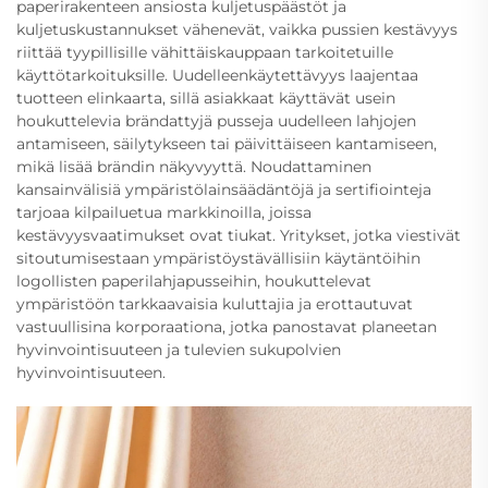
paperirakenteen ansiosta kuljetuspäästöt ja
kuljetuskustannukset vähenevät, vaikka pussien kestävyys
riittää tyypillisille vähittäiskauppaan tarkoitetuille
käyttötarkoituksille. Uudelleenkäytettävyys laajentaa
tuotteen elinkaarta, sillä asiakkaat käyttävät usein
houkuttelevia brändattyjä pusseja uudelleen lahjojen
antamiseen, säilytykseen tai päivittäiseen kantamiseen,
mikä lisää brändin näkyvyyttä. Noudattaminen
kansainvälisiä ympäristölainsäädäntöjä ja sertifiointeja
tarjoaa kilpailuetua markkinoilla, joissa
kestävyysvaatimukset ovat tiukat. Yritykset, jotka viestivät
sitoutumisestaan ympäristöystävällisiin käytäntöihin
logollisten paperilahjapusseihin, houkuttelevat
ympäristöön tarkkaavaisia kuluttajia ja erottautuvat
vastuullisina korporaationa, jotka panostavat planeetan
hyvinvointisuuteen ja tulevien sukupolvien
hyvinvointisuuteen.