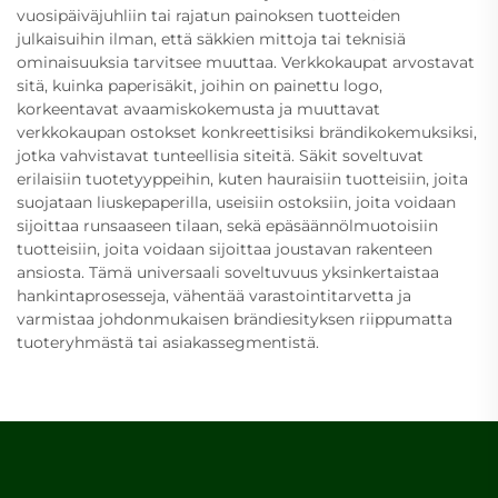
vuosipäiväjuhliin tai rajatun painoksen tuotteiden
julkaisuihin ilman, että säkkien mittoja tai teknisiä
ominaisuuksia tarvitsee muuttaa. Verkkokaupat arvostavat
sitä, kuinka paperisäkit, joihin on painettu logo,
korkeentavat avaamiskokemusta ja muuttavat
verkkokaupan ostokset konkreettisiksi brändikokemuksiksi,
jotka vahvistavat tunteellisia siteitä. Säkit soveltuvat
erilaisiin tuotetyyppeihin, kuten hauraisiin tuotteisiin, joita
suojataan liuskepaperilla, useisiin ostoksiin, joita voidaan
sijoittaa runsaaseen tilaan, sekä epäsäännölmuotoisiin
tuotteisiin, joita voidaan sijoittaa joustavan rakenteen
ansiosta. Tämä universaali soveltuvuus yksinkertaistaa
hankintaprosesseja, vähentää varastointitarvetta ja
varmistaa johdonmukaisen brändiesityksen riippumatta
tuoteryhmästä tai asiakassegmentistä.