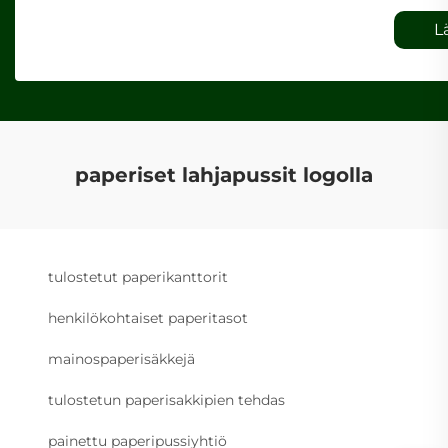
L
paperiset lahjapussit logolla
tulostetut paperikanttorit
henkilökohtaiset paperitasot
mainospaperisäkkejä
tulostetun paperisakkipien tehdas
painettu paperipussiyhtiö