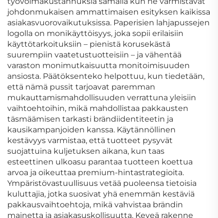
työvoimakustannuksia samalla kun ne varmistavat
johdonmukaisen ammattimaisen esityksen kaikissa
asiakasvuorovaikutuksissa. Paperisien lahjapussejen
logolla on monikäyttöisyys, joka sopii erilaisiin
käyttötarkoituksiin – pienistä korusekästä
suurempiin vaatetustuotteisiin – ja vähentää
varaston monimutkaisuutta monitoimisuuden
ansiosta. Päätöksenteko helpottuu, kun tiedetään,
että nämä pussit tarjoavat paremman
mukauttamismahdollisuuden verrattuna yleisiin
vaihtoehtoihin, mikä mahdollistaa pakkausten
täsmäämisen tarkasti brändiidentiteetin ja
kausikampanjoiden kanssa. Käytännöllinen
kestävyys varmistaa, että tuotteet pysyvät
suojattuina kuljetuksen aikana, kun taas
esteettinen ulkoasu parantaa tuotteen koettua
arvoa ja oikeuttaa premium-hintastrategioita.
Ympäristövastuullisuus vetää puoleensa tietoisia
kuluttajia, jotka suosivat yhä enemmän kestäviä
pakkausvaihtoehtoja, mikä vahvistaa brändin
mainetta ja asiakasuskollisuutta. Keveä rakenne