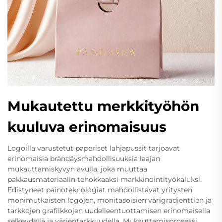
Mukautettu merkkityöhön
kuuluva erinomaisuus
Logoilla varustetut paperiset lahjapussit tarjoavat
erinomaisia brändäysmahdollisuuksia laajan
mukauttamiskyvyn avulla, joka muuttaa
pakkausmateriaalin tehokkaaksi markkinointityökaluksi.
Edistyneet painoteknologiat mahdollistavat yritysten
monimutkaisten logojen, monitasoisien värigradienttien ja
tarkkojen grafiikkojen uudelleentuottamisen erinomaisella
selkeydellä ja värientarkkuudella. Mukauttamisprosessi