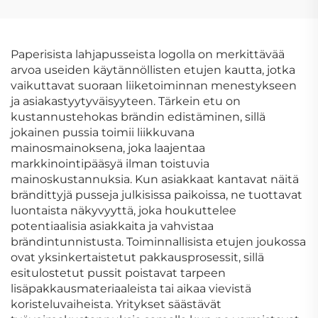
ulkopakkauksen
kahvipakkauslaatikot,
laatikko
premium-
lahjakartonkikahvilaatik
Paperisista lahjapusseista logolla on merkittävää
arvoa useiden käytännöllisten etujen kautta, jotka
vaikuttavat suoraan liiketoiminnan menestykseen
ja asiakastyytyväisyyteen. Tärkein etu on
kustannustehokas brändin edistäminen, sillä
jokainen pussia toimii liikkuvana
mainosmainoksena, joka laajentaa
markkinointipääsyä ilman toistuvia
mainoskustannuksia. Kun asiakkaat kantavat näitä
brändittyjä pusseja julkisissa paikoissa, ne tuottavat
luontaista näkyvyyttä, joka houkuttelee
potentiaalisia asiakkaita ja vahvistaa
brändintunnistusta. Toiminnallisista etujen joukossa
ovat yksinkertaistetut pakkausprosessit, sillä
esitulostetut pussit poistavat tarpeen
lisäpakkausmateriaaleista tai aikaa vievistä
koristeluvaiheista. Yritykset säästävät