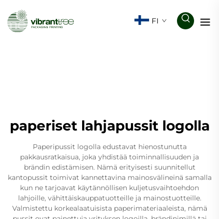
FI
paperiset lahjapussit logolla
Paperipussit logolla edustavat hienostunutta
pakkausratkaisua, joka yhdistää toiminnallisuuden ja
brändin edistämisen. Nämä erityisesti suunnitellut
kantopussit toimivat kannettavina mainosvälineinä samalla
kun ne tarjoavat käytännöllisen kuljetusvaihtoehdon
lahjoille, vähittäiskauppatuotteille ja mainostuotteille.
Valmistettu korkealaatuisista paperimateriaaleista, nämä
pussit ovat painettuja yrityksen logoilla, brändinimillä tai