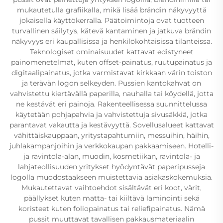
mukautetulla grafiikalla, mikä lisää brändin näkyvyyttä
jokaisella käyttökerralla. Päätoimintoja ovat tuotteen
turvallinen säilytys, kätevä kantaminen ja jatkuva brändin
näkyvyys eri kaupallisissa ja henkilökohtaisissa tilanteissa.
Teknologiset ominaisuudet kattavat edistyneet
painomenetelmät, kuten offset-painatus, ruutupainatus ja
digitaalipainatus, jotka varmistavat kirkkaan värin toiston
ja terävän logon selkeyden. Pussien kantokahvat on
vahvistettu kiertävällä paperilla, nauhalla tai köydellä, jotta
ne kestävät eri painoja. Rakenteellisessa suunnittelussa
käytetään pohjapahvia ja vahvistettuja sivusäkkiä, jotka
parantavat vakautta ja kestävyyttä. Sovellusalueet kattavat
vähittäiskauppaan, yritystapahtumiin, messuihin, häihin,
juhlakampanjoihin ja verkkokaupan pakkaamiseen. Hotelli-
ja ravintola-alan, muodin, kosmetiikan, ravintola- ja
lahjateollisuuden yritykset hyödyntävät paperipusseja
logolla muodostaakseen muistettavia asiakaskokemuksia.
Mukautettavat vaihtoehdot sisältävät eri koot, värit,
päällykset kuten matta- tai kiiltävä laminointi sekä
koristeet kuten foliopainatus tai reliefipainatus. Nämä
pussit muuttavat tavallisen pakkausmateriaalin