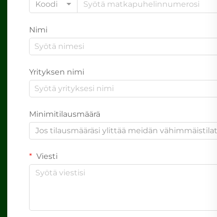
Koodi
Nimi
Yrityksen nimi
Minimitilausmäärä
Jos tilausmääräsi ylittää meidän vähimmäistil
Viesti