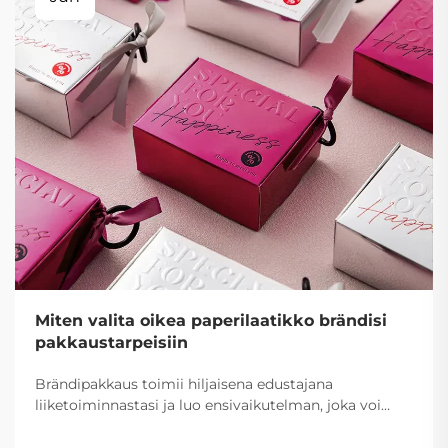
Miten valita oikea paperilaatikko brändisi
pakkaustarpeisiin
Brändipakkaus toimii hiljaisena edustajana
liiketoiminnastasi ja luo ensivaikutelman, joka voi
määrätä asiakkaan käsityksen ja ostopäätöksen.
Oikean paperilaatikon valinta brändisi