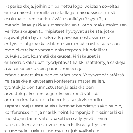
Paperisäkkejä, joihin on painettu logo, voidaan soveltaa
erinomaisesti monilla eri aloilla ja tilaisuuksissa, mikä
osoittaa niiden merkittävää monikäyttöisyyttä ja
mahdollistaa pakkausinvestointien tuoton maksimoimisen.
Vähittäiskaupan toimipisteet hyötyvät säkeistä, jotka
sopivat yhtä hyvin sekä arkipäiväisiin ostoksiin että
erityisiin lahjapakkaustilanteisiin, mikä poistaa varaston
moninkertaisen varastoinnin tarpeen. Muodolliset
pukukaupat, kosmetiikkakaupat, kirjakaupat ja
erikoisruokakaupat hyödyntävät kaikki räätälöityjä säkkejä
asiakaskokemuksen parantamiseen ja
bränditunnettuisuuden edistämiseen. Yritysympäristöissä
näitä säkkejä käytetään konferenssimateriaalien,
työntekijöiden tunnustusten ja asiakkaiden
arvostelupakettien kuljetukseen, mikä välittää
ammattimaisuutta ja huomiota yksityiskohtiin.
Tapahtumajärjestäjät sisällyttävät brändätyt säkit häihin,
konferensseihin ja markkinointikampanjoihin esimerkiksi
muistojen tai tervetulopakettien säilytysvälineinä.
Kausittainen sopeutuvuus mahdollistaa yritysten
suunnitella uusia suunnitteluita juhla-aiheisiin,