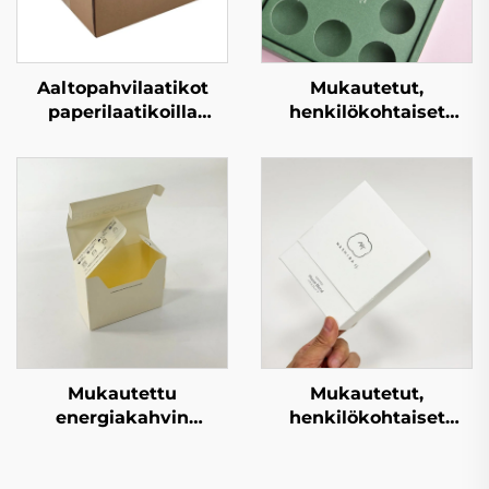
Aaltopahvilaatikot
Mukautetut,
paperilaatikoilla
henkilökohtaiset
mukautetulla
kartonkilaatikot,
painonnalla, edullinen
hienot
mukautettu logon
kahvipakkauslaatikot,
suunnittelu neliön
premium-
muotoinen
lahjakartonkikahvilaatik
pakkauslaatikko
Mukautettu
Mukautetut,
energiakahvin
henkilökohtaiset
taittolaatikko,
kartonkilaatikot,
kahvisäkin
hienot