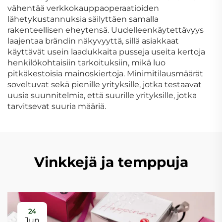
vähentää verkkokauppaoperaatioiden
lähetykustannuksia säilyttäen samalla
rakenteellisen eheytensä. Uudelleenkäytettävyys
laajentaa brändin näkyvyyttä, sillä asiakkaat
käyttävät usein laadukkaita pusseja useita kertoja
henkilökohtaisiin tarkoituksiin, mikä luo
pitkäkestoisia mainoskiertoja. Minimitilausmäärät
soveltuvat sekä pienille yrityksille, jotka testaavat
uusia suunnitelmia, että suurille yrityksille, jotka
tarvitsevat suuria määriä.
Vinkkejä ja temppuja
24
Jun