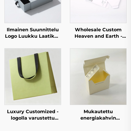
Ilmainen Suunnittelu
Wholesale Custom
Logo Luukku Laatikko
Heaven and Earth -
Suorakaiteen
kotelon
Muotoinen Pakkaus
pakkauspaperi, kansi
Korkeatasoinen Kraft-
ja pohja
paperi Laatikko
kartonkilaatikko,
Täyspainatus
kantinen ja
Lahjalaatikot
pohjalainen
Hajuvesilaatikot
lahjapakkaus
Pakkaamiseen
Luxury Customized -
Mukautettu
logolla varustettu
energiakahvin
hajoava koru-,
taittolaatikko,
kosmetiikka-, kynttilä-
kahvisäkin