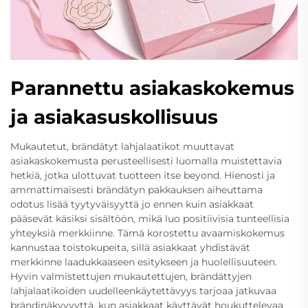
Parannettu asiakaskokemus
ja asiakasuskollisuus
Mukautetut, brändätyt lahjalaatikot muuttavat
asiakaskokemusta perusteellisesti luomalla muistettavia
hetkiä, jotka ulottuvat tuotteen itse beyond. Hienosti ja
ammattimaisesti brändätyn pakkauksen aiheuttama
odotus lisää tyytyväisyyttä jo ennen kuin asiakkaat
pääsevät käsiksi sisältöön, mikä luo positiivisia tunteellisia
yhteyksiä merkkiinne. Tämä korostettu avaamiskokemus
kannustaa toistokupeita, sillä asiakkaat yhdistävät
merkkinne laadukkaaseen esitykseen ja huolellisuuteen.
Hyvin valmistettujen mukautettujen, brändättyjen
lahjalaatikoiden uudelleenkäytettävyys tarjoaa jatkuvaa
brändinäkyvyyttä, kun asiakkaat käyttävät houkuttelevaa