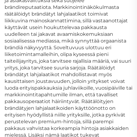
ja asiakasvalituksia sekä suojelee
brändireputaatiota. Markkinointinäkökulmasta
räätälöidyt brändätyt lahjalaatikot toimivat
liikkuvina mainoskannattimina, sillä vastaanottajat
käyttävät usein houkuttelevaa pakkausta
uudelleen tai jakavat avaamiskokemuksiaan
sosiaalisessa mediassa, mikä synnyttää orgaanista
brändiä näkyvyyttä. Soveltuvuus ulottuu eri
liiketoimintamalleihin, olipa kyseessä pieni
taiteilijayritys, joka tarvitsee rajallisia määriä, vai suuri
yritys, joka tarvitsee suuria sarjoja. Räätälöidyt
brändätyt lahjalaatikot mahdollistavat myös
kausittaisen joustavuuden, jolloin yritykset voivat
luoda erityispakkauksia juhlaviikoille, vuosipäiville tai
markkinointitapahtumille ilman, että tavalliset
pakkausoperaatiot häiriintyvät. Räätälöityjen
brändätyjen lahjalaatikoiden käyttöönotto on
erityisen hyödyllistä niille yrityksille, jotka pyrkivät
perustelevan premium-hintoja, sillä parempi
pakkaus vahvistaa korkeampia hintoja asiakkaiden
mielessä. Lisäksi nämä laatikot tukevat