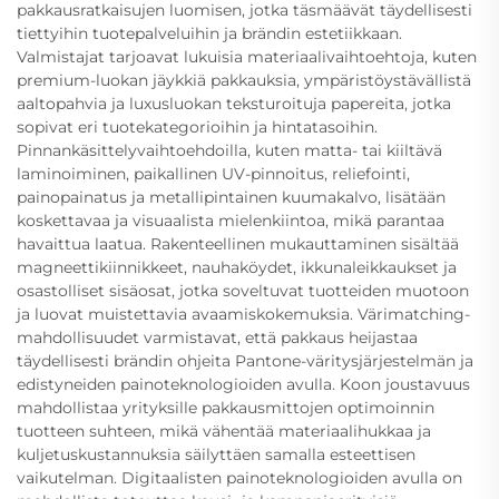
pakkausratkaisujen luomisen, jotka täsmäävät täydellisesti
tiettyihin tuotepalveluihin ja brändin estetiikkaan.
Valmistajat tarjoavat lukuisia materiaalivaihtoehtoja, kuten
premium-luokan jäykkiä pakkauksia, ympäristöystävällistä
aaltopahvia ja luxusluokan teksturoituja papereita, jotka
sopivat eri tuotekategorioihin ja hintatasoihin.
Pinnankäsittelyvaihtoehdoilla, kuten matta- tai kiiltävä
laminoiminen, paikallinen UV-pinnoitus, reliefointi,
painopainatus ja metallipintainen kuumakalvo, lisätään
koskettavaa ja visuaalista mielenkiintoa, mikä parantaa
havaittua laatua. Rakenteellinen mukauttaminen sisältää
magneettikiinnikkeet, nauhaköydet, ikkunaleikkaukset ja
osastolliset sisäosat, jotka soveltuvat tuotteiden muotoon
ja luovat muistettavia avaamiskokemuksia. Värimatching-
mahdollisuudet varmistavat, että pakkaus heijastaa
täydellisesti brändin ohjeita Pantone-väritysjärjestelmän ja
edistyneiden painoteknologioiden avulla. Koon joustavuus
mahdollistaa yrityksille pakkausmittojen optimoinnin
tuotteen suhteen, mikä vähentää materiaalihukkaa ja
kuljetuskustannuksia säilyttäen samalla esteettisen
vaikutelman. Digitaalisten painoteknologioiden avulla on