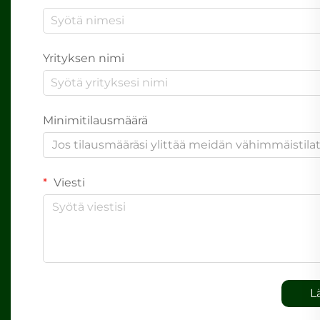
Yrityksen nimi
Minimitilausmäärä
Jos tilausmääräsi ylittää meidän vähimmäistil
Viesti
L