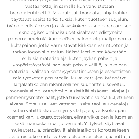
vastaanottajiin samalla kun vahvistetaan
brändiidentiteettiä. Mukautetut, brändätyt lahjalaatikot
täyttävät useita tarkoituksia, kuten tuotteen suojelun,
brändin edistämisen ja asiakaskokemuksen parantamisen.
Teknologiset ominaisuudet sisältävät edistyneitä
painomenetelmiä, kuten offset-painon, digitaalipainon ja
kultapainon, jotka varmistavat kirkkaan värintuoton ja
tarkan logon sijoittelun. Näissä laatikoissa käytetään
erilaisia materiaaleja, kuten jäykän pahvin ja
ympäristöystävällisen kraft-pahvin välillä, ja jokainen
materiaali valitaan kestävyysvaatimusten ja esteettisten
mieltymysten perusteella. Mukautettujen, brändätyt
lahjalaatikoiden rakenteellinen suunnittelu soveltuu
monenlaisiin tuoteryhmiin ja sisältää sisäosat, jakajat ja
pehmennysmateriaalit, jotka turvaavat sisältöä kuljetuksen
aikana. Sovellusalueet kattavat useita teollisuudenaloja,
kuten vähittäiskaupan, yritys lahjojen, verkkokaupan,
kosmetiikan, luksustuotteiden, elintarvikkeiden ja juomien
sekä mainoskampanjoiden alat. Yritykset käyttävät
mukautettuja, brändätyjä lahjalaatikoita korottaakseen
avaamiskokemusta, vahvistaakseen asiakaslojaaliutta ja