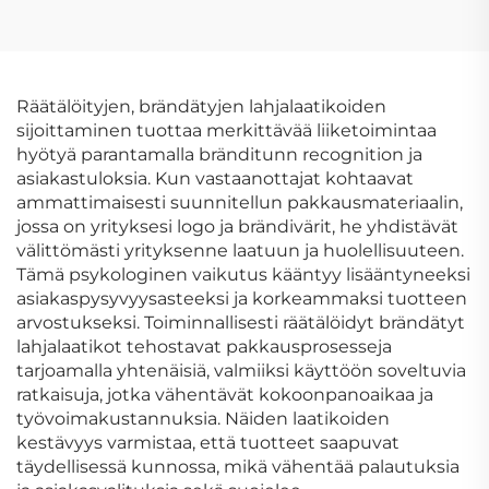
ja hajusteiden
ulkopakkauksen
lahjapakkauspaperipussi
laatikko
bouttikkeihin
Räätälöityjen, brändätyjen lahjalaatikoiden
sijoittaminen tuottaa merkittävää liiketoimintaa
hyötyä parantamalla bränditunn recognition ja
asiakastuloksia. Kun vastaanottajat kohtaavat
ammattimaisesti suunnitellun pakkausmateriaalin,
jossa on yrityksesi logo ja brändivärit, he yhdistävät
välittömästi yrityksenne laatuun ja huolellisuuteen.
Tämä psykologinen vaikutus kääntyy lisääntyneeksi
asiakaspysyvyysasteeksi ja korkeammaksi tuotteen
arvostukseksi. Toiminnallisesti räätälöidyt brändätyt
lahjalaatikot tehostavat pakkausprosesseja
tarjoamalla yhtenäisiä, valmiiksi käyttöön soveltuvia
ratkaisuja, jotka vähentävät kokoonpanoaikaa ja
työvoimakustannuksia. Näiden laatikoiden
kestävyys varmistaa, että tuotteet saapuvat
täydellisessä kunnossa, mikä vähentää palautuksia