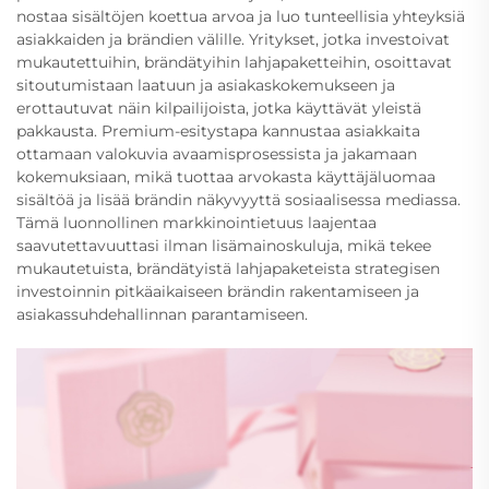
nostaa sisältöjen koettua arvoa ja luo tunteellisia yhteyksiä
asiakkaiden ja brändien välille. Yritykset, jotka investoivat
mukautettuihin, brändätyihin lahjapaketteihin, osoittavat
sitoutumistaan laatuun ja asiakaskokemukseen ja
erottautuvat näin kilpailijoista, jotka käyttävät yleistä
pakkausta. Premium-esitystapa kannustaa asiakkaita
ottamaan valokuvia avaamisprosessista ja jakamaan
kokemuksiaan, mikä tuottaa arvokasta käyttäjäluomaa
sisältöä ja lisää brändin näkyvyyttä sosiaalisessa mediassa.
Tämä luonnollinen markkinointietuus laajentaa
saavutettavuuttasi ilman lisämainoskuluja, mikä tekee
mukautetuista, brändätyistä lahjapaketeista strategisen
investoinnin pitkäaikaiseen brändin rakentamiseen ja
asiakassuhdehallinnan parantamiseen.