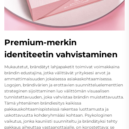
Premium-merkin
identiteetin vahvistaminen
Mukautetut, brändätyt lahjapaketit toimivat voimakkaina
brändin edustajina, jotka välittävät yrityksesi arvot ja
ammattimaisuuden jokaisessa asiakaskohtaamisessa.
Logojen, brändivärien ja erottavien suunnitteluelementtien
strateginen sijoittaminen luo välittömän visuaalisen
tunnistettavuuden, joka vahvistaa brändin muistettavuutta.
Tämä yhtenäinen brändiesitys kaikissa
pakkauskohtaamispisteissä rakentaa luottamusta ja
uskottavuutta kohderyhmääsi kohtaan. Psykologinen
vaikutus, jonka kauniisti suunniteltu ja brändätyksi tehty
pakkaus aiheuttaa vastaanottajalle, on korostettava: se