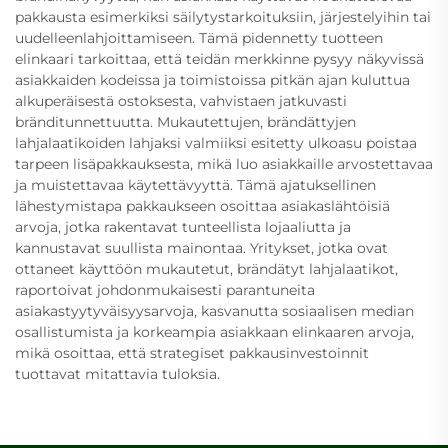
pakkausta esimerkiksi säilytystarkoituksiin, järjestelyihin tai
uudelleenlahjoittamiseen. Tämä pidennetty tuotteen
elinkaari tarkoittaa, että teidän merkkinne pysyy näkyvissä
asiakkaiden kodeissa ja toimistoissa pitkän ajan kuluttua
alkuperäisestä ostoksesta, vahvistaen jatkuvasti
bränditunnettuutta. Mukautettujen, brändättyjen
lahjalaatikoiden lahjaksi valmiiksi esitetty ulkoasu poistaa
tarpeen lisäpakkauksesta, mikä luo asiakkaille arvostettavaa
ja muistettavaa käytettävyyttä. Tämä ajatuksellinen
lähestymistapa pakkaukseen osoittaa asiakaslähtöisiä
arvoja, jotka rakentavat tunteellista lojaaliutta ja
kannustavat suullista mainontaa. Yritykset, jotka ovat
ottaneet käyttöön mukautetut, brändätyt lahjalaatikot,
raportoivat johdonmukaisesti parantuneita
asiakastyytyväisyysarvoja, kasvanutta sosiaalisen median
osallistumista ja korkeampia asiakkaan elinkaaren arvoja,
mikä osoittaa, että strategiset pakkausinvestoinnit
tuottavat mitattavia tuloksia.