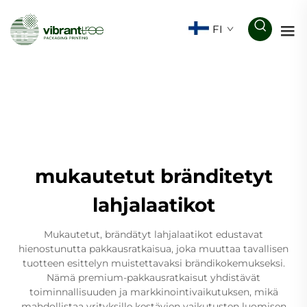
FI
mukautetut bränditetyt
lahjalaatikot
Mukautetut, brändätyt lahjalaatikot edustavat
hienostunutta pakkausratkaisua, joka muuttaa tavallisen
tuotteen esittelyn muistettavaksi brändikokemukseksi.
Nämä premium-pakkausratkaisut yhdistävät
toiminnallisuuden ja markkinointivaikutuksen, mikä
mahdollistaa yrityksille kestävien vaikutusten luomisen