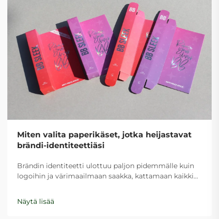
Miten valita paperikäset, jotka heijastavat
brändi-identiteettiäsi
Brändin identiteetti ulottuu paljon pidemmälle kuin
logoihin ja värimaailmaan saakka, kattamaan kaikki
asiakkaiden kohtaamat kosketuspisteet yrityksesi
kanssa. Yksi usein sivuutettu mutta voimakas
Näytä lisää
brändityökalu on vaatimaton paperipussi, joka toimii
liikkuvana mainoksena brändistäsi...