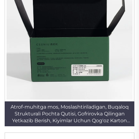
Atrof-muhitga mos, Moslashtiriladigan, Buqaloq
Strukturali Pochta Qutisi, Gofrirovka Qilingan
Yetkazib Berish, Kiyimlar Uchun Qog'oz Karton
Sovg'a Brelki Qutisi, Foydali