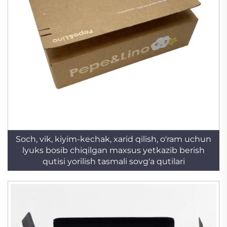
Soch, vik, kiyim-kechak, xarid qilish, o'ram uchun
lyuks bosib chiqilgan maxsus yetkazib berish
qutisi yorilish tasmali sovg'a qutilari