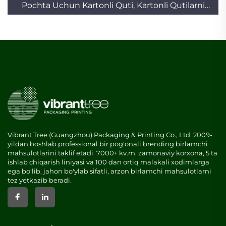
Pochta Uchun Kartonli Quti, Kartonli Qutilarni
Birgalikda Savdo Qilish
Vibrant Tree (Guangzhou) Packaging & Printing Co., Ltd. 2009-
yildan boshlab professional bir pog'onali brending birlamchi
mahsulotlarini taklif etadi. 7000+ kv.m. zamonaviy korxona, 5 ta
ishlab chiqarish liniyasi va 100 dan ortiq malakali xodimlarga
ega bo'lib, jahon bo'ylab sifatli, arzon birlamchi mahsulotlarni
tez yetkazib beradi.