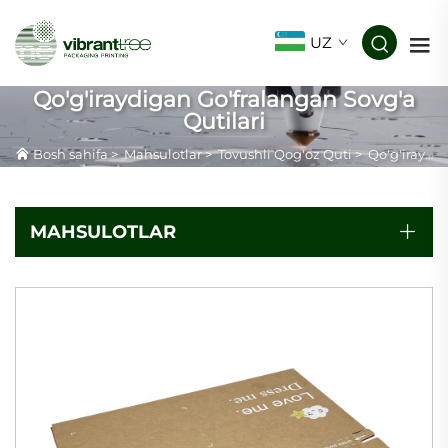
UZ
Qo'g'iraydigan Go'fralangan Sovg'a
Qutilari
Bosh sahifa
>
Mahsulotlar
>
Tovushli Qog'oz Quti
>
Qo'g'iraydigan Go'fralangan Sovg'a Qutilari
MAHSULOTLAR