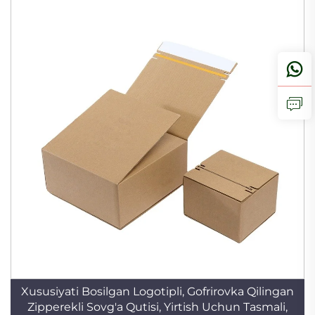
Xususiyati Bosilgan Logotipli, Gofrirovka Qilingan
Zipperekli Sovg'a Qutisi, Yirtish Uchun Tasmali,